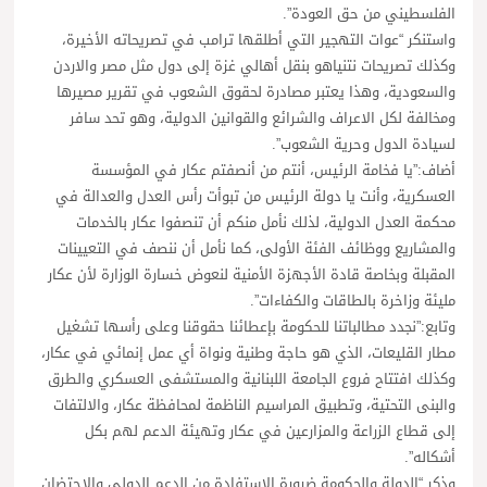
الفلسطيني من حق العودة”.
واستنكر “عوات التهجير التي أطلقها ترامب في تصريحاته الأخيرة،
وكذلك تصريحات نتنياهو بنقل أهالي غزة إلى دول مثل مصر والاردن
والسعودية، وهذا يعتبر مصادرة لحقوق الشعوب في تقرير مصيرها
ومخالفة لكل الاعراف والشرائع والقوانين الدولية، وهو تحد سافر
لسيادة الدول وحرية الشعوب”.
أضاف:”يا فخامة الرئيس، أنتم من أنصفتم عكار في المؤسسة
العسكرية، وأنت يا دولة الرئيس من تبوأت رأس العدل والعدالة في
محكمة العدل الدولية، لذلك نأمل منكم أن تنصفوا عكار بالخدمات
والمشاريع ووظائف الفئة الأولى، كما نأمل أن ننصف في التعيينات
المقبلة وبخاصة قادة الأجهزة الأمنية لنعوض خسارة الوزارة لأن عكار
مليئة وزاخرة بالطاقات والكفاءات”.
وتابع:”نجدد مطالباتنا للحكومة بإعطائنا حقوقنا وعلى رأسها تشغيل
مطار القليعات، الذي هو حاجة وطنية ونواة أي عمل إنمائي في عكار،
وكذلك افتتاح فروع الجامعة اللبنانية والمستشفى العسكري والطرق
والبنى التحتية، وتطبيق المراسيم الناظمة لمحافظة عكار، والالتفات
إلى قطاع الزراعة والمزارعين في عكار وتهيئة الدعم لهم بكل
أشكاله”.
وذكر “الدولة والحكومة ضرورة الاستفادة من الدعم الدولي والاحتضان