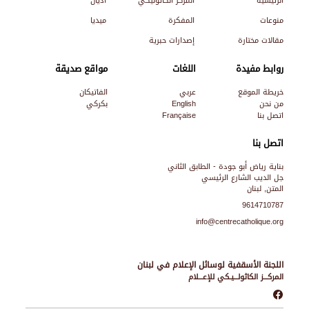
الرئيسية
المركز الكاثوليكي
أديان
منوعات
المفكرة
ميديا
مقالات مختارة
إصدارات حبرية
روابط مفيدة
اللغات
مواقع صديقة
خريطة الموقع
عربي
الفاتيكان
من نحن
English
بكركي
اتصل بنا
Française
اتصل بنا
بناية رياض أبو جودة - الطابق الثاني
جل الديب الشارع الرئيسي
المتن, لبنان
9614710787
info@centrecatholique.org
اللجنة الأسقفية لوسائل الإعلام في لبنان
المركـــز الكاثولـــيـكي للإعـــلام