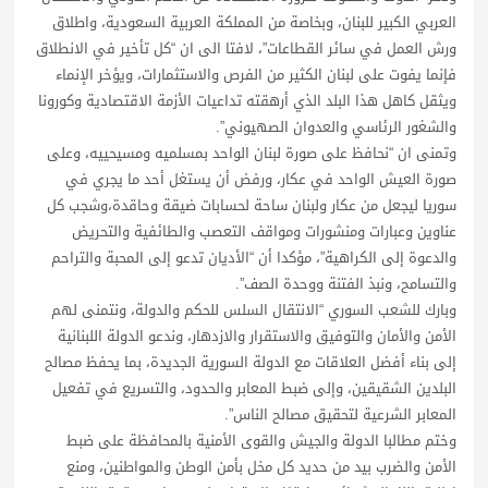
العربي الكبير للبنان، وبخاصة من المملكة العربية السعودية، واطلاق
ورش العمل في سائر القطاعات”، لافتا الى ان “كل تأخير في الانطلاق
فإنما يفوت على لبنان الكثير من الفرص والاستثمارات، ويؤخر الإنماء
ويثقل كاهل هذا البلد الذي أرهقته تداعيات الأزمة الاقتصادية وكورونا
والشغور الرئاسي والعدوان الصهيوني”.
وتمنى ان “نحافظ على صورة لبنان الواحد بمسلميه ومسيحييه، وعلى
صورة العيش الواحد في عكار، ورفض أن يستغل أحد ما يجري في
سوريا ليجعل من عكار ولبنان ساحة لحسابات ضيقة وحاقدة،وشجب كل
عناوين وعبارات ومنشورات ومواقف التعصب والطائفية والتحريض
والدعوة إلى الكراهية”، مؤكدا أن “الأديان تدعو إلى المحبة والتراحم
والتسامح، ونبذ الفتنة ووحدة الصف”.
وبارك للشعب السوري “الانتقال السلس للحكم والدولة، ونتمنى لهم
الأمن والأمان والتوفيق والاستقرار والازدهار، وندعو الدولة اللبنانية
إلى بناء أفضل العلاقات مع الدولة السورية الجديدة، بما يحفظ مصالح
البلدين الشقيقين، وإلى ضبط المعابر والحدود، والتسريع في تفعيل
المعابر الشرعية لتحقيق مصالح الناس”.
وختم مطالبا الدولة والجيش والقوى الأمنية بالمحافظة على ضبط
الأمن والضرب بيد من حديد كل مخل بأمن الوطن والمواطنين، ومنع