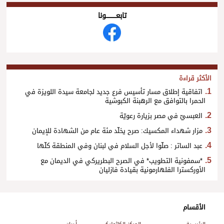
تابعــــــــــونا
الأكثر قراءة
اتفاقية إطلاق مسار تأسيس فرع جديد لجامعة سيدة اللويزة في
الحمرا بالتوافق مع الرهبنة الكبوشية
العبسيّ في مصر بزيارة رعويّة
مزار شهداء المكسيك: صرح يخلّد مئة عام من الشهادة للإيمان
عبد الساتر : صلّوا لأجل السلام في لبنان وفي المنطقة كلّها
*سمفونية التطويب* في الصرح البطريركي في الديمان مع
الأوركسترا الفلهارمونية بقيادة فازليان
الأقسام