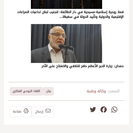
قمة روحية إسلامية-مسيحية في دار الطائفة: لتجنيب لبنان تداعيات الصراعات
الإقليمية والدولية وتأييد الدولة في سعيها…
حمدان: زيارة الحبر الأعظم حافز للتلاقي والانفتاح على الآخر
المصدر:
وكالة وطنية
بيان
اللقاء الروحي العكاري
Twitter
Facebook
WhatsApp
إرسال
طباعة