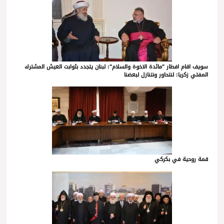
سويف اقام افطار "مائدة الاخوة والسلام": لبنان يتجدد بثوابت العيش المشترك
المفتي زكريا: لنتحاور ونتنازل لبعضنا
قمة روحية في بكركي