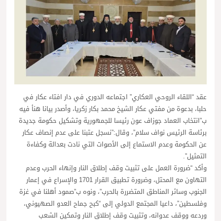
عقد “اللقاء الروحي العكاري” اجتماعه الدوري في دار افتاء عكار في
حلبا، بدعوة من مفتي عكار الشيخ محمد بكار زكريا، وأصدر بيانا هنأ فيه
ب”انتخاب العماد جوزاف عون رئيسا للجمهورية وتشكيل حكومة جديدة
برئاسة الرئيس نواف سلام”، وقال:”نسجل عتبنا على عدم إنصاف عكار
عن الحكومة وعدم الاستماع إلى الأصوات التي نادت بعدالة وكفاءة
التمثيل”.
وأكد “ضرورة العمل على تثبيت وقف إطلاق النار وإنهاء الحرب وعدم
التهاون مع المحتل، وضرورة تطبيق القرار 1701 والإسراع في إعمار
الجنوب وسائر المناطق المتضررة بالحرب”، ونوه ب”صمود أهلنا في غزة
وفلسطين”، داعيا المجتمع الدولي إلى “كبح جماح العدو الصهيوني،
وردعه ووقف عدوانه، وتثبيت وقف إطلاق النار وتمكين الشعب