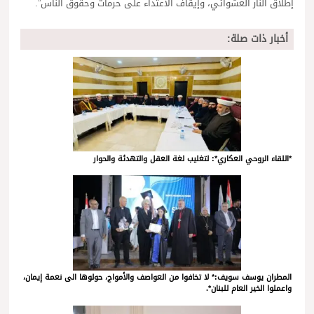
إطلاق النار العشوائي، وإيقاف الاعتداء على حرمات وحقوق الناس”.
أخبار ذات صلة:
*اللقاء الروحي العكاري*: لتغليب لغة العقل والتهدئة والحوار
المطران يوسف سويف:* لا تخافوا من العواصف والأمواج، حولوها الى نعمة إيمان،
واعملوا الخير العام للبنان*.