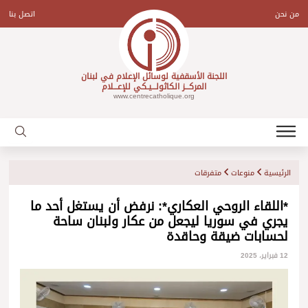
Ski
t
من نحن
اتصل بنا
conten
اللجنة الأسقفية لوسائل الإعلام في لبنان
المركـــز الكاثولـــيـكي للإعـــلام
www.centrecatholique.org
الرئيسية
منوعات
متفرقات
*اللقاء الروحي العكاري*: نرفض أن يستغل أحد ما
يجري في سوريا ليجعل من عكار ولبنان ساحة
لحسابات ضيقة وحاقدة
12 فبراير، 2025