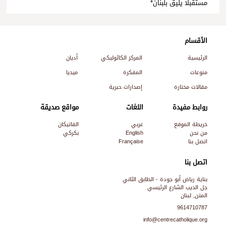
مستقبلًا يليق بلبنان*
الأقسام
الرئيسية
المركز الكاثوليكي
أديان
منوعات
المفكرة
ميديا
مقالات مختارة
إصدارات حبرية
روابط مفيدة
اللغات
مواقع صديقة
خريطة الموقع
عربي
الفاتيكان
من نحن
English
بكركي
اتصل بنا
Française
اتصل بنا
بناية رياض أبو جودة - الطابق الثاني
جل الديب الشارع الرئيسي
المتن, لبنان
9614710787
info@centrecatholique.org