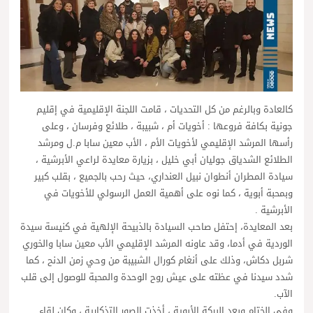
كالعادة وبالرغم من كل التحديات ، قامت اللجنة الإقليمية في إقليم
جونية بكافة فروعها : أخويات أم ، شبيبة ، طلائع وفرسان ، وعلى
رأسها المرشد الإقليمي لأخويات الأم ، الأب معين سابا م.ل ومرشد
الطلائع الشدياق جوليان أبي خليل ، بزيارة معايدة لراعي الأبرشية ،
سيادة المطران أنطوان نبيل العنداري، حيث رحب بالجميع ، بقلب كبير
وبمحبة أبوية ، كما نوه على أهمية العمل الرسولي للأخويات في
الأبرشية .
بعد المعايدة، إحتفل صاحب السيادة بالذبيحة الإلهية في كنيسة سيدة
الوردية في أدما، وقد عاونه المرشد الإقليمي الأب معين سابا والخوري
شربل دكاش، وذلك على أنغام كورال الشبيبة من وحي زمن الدنح ، كما
شدد سيدنا في عظته على عيش روح الوحدة والمحبة للوصول إلى قلب
الآب.
وفي الختام وبعد البركة الأبوية ، أخذت الصور التذكارية ، وكان لقاء