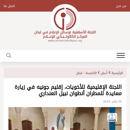
Ski
t
من نحن
اتصل بنا
conten
اللجنة الأسقفية لوسائل الإعلام في لبنان
المركـــز الكاثولـــيـكي للإعـــلام
www.centrecatholique.org
الرئيسية
أديان
الكنيسة - لبنان
اللجنة الإقليمية للأخويات، إقليم جونيه في زيارة
معايدة للمطران أنطوان نبيل العنداري
20 يناير، 2024