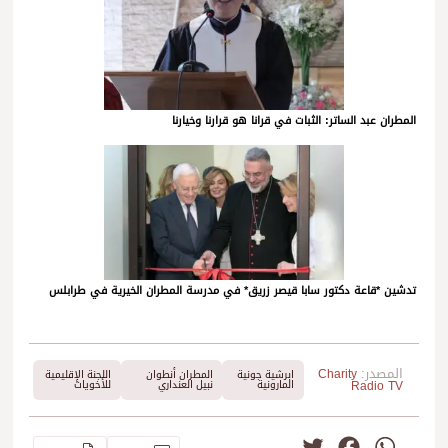
المطران عبد الساتر: الثبات في قرانا هو قرارنا وخيارنا
تدشين *قاعة دكتور سابا قيصر زريق* في مدرسة المطران الخيرية في طرابلس
المصدر:
Charity
ابرشية جونية
المطران أنطوان
اللجنة الإقليمية
Radio TV
المارونية
نبيل العنداري
للأخويات
Twitter
Facebook
WhatsApp