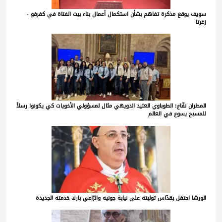
سويف يوقع مذكرة تفاهم بشأن استكمال أعمال بناء بيت الفتاة في كفرفو -
زغرتا
المطران نفّاع: الطوباوي العتيد الدويهي مثال لمسؤولي الأخويات كي يكونوا رسلاً
للمسيح يسوع في العالم
الورشا احتفل بقدّاس توليته على نيابة جونيه والرّاعي بارك خدمته الجديدة