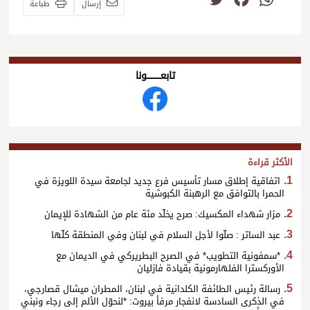
إرسال
طباعة
تابعــــــــــونا
الأكثر قراءة
اتفاقية إطلاق مسار تأسيس فرع جديد لجامعة سيدة اللويزة في
الحمرا بالتوافق مع الرهبنة الكبوشية
مزار شهداء المكسيك: صرح يخلّد مئة عام من الشهادة للإيمان
عبد الساتر : صلّوا لأجل السلام في لبنان وفي المنطقة كلّها
*سمفونية التطويب* في الصرح البطريركي في الديمان مع
الأوركسترا الفلهارمونية بقيادة فازليان
رسالة رئيس الطائفة الكلدانية في لبنان، المطران ميشال قصارجي،
في الذكرى السادسة لانفجار مرفأ بيروت: *لنحوّل الألم إلى رجاء ونبني