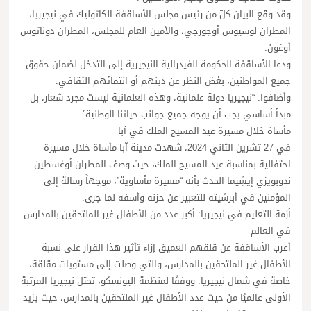
وقد وقّع البيان كلّ من رئيس مجلس الأساقفة الكاثوليك في نيجيريا،
المطران لوسيوس أوجورجي، والأمين العام للمجلس، المطران دوناتوس
أوغون.
ودعا الأساقفة الحكومة الفيدرالية النيجيرية إلى التدخل لضمان حقوق
جميع المواطنين، بغض النظر عن دينهم أو انتمائهم الثقافي.
وأضافوا: “نيجيريا دولة علمانية، وهذه العلمانية ليست مجرد شعار، بل
مبدأ أساسي يجب أن يوجه جميع جوانب حياتنا الوطنية”.
مأساة خلال مسيرة عيد المسيح الملك في آبا
في 27 تشرين الثاني 2024، شهدت مدينة آبا مأساة خلال مسيرة
احتفالية بمناسبة عيد المسيح الملك، حيث وصف المطران أوغسطين
ندوبويزي إيشِيما الحدث بأنه “مسيرة مأساوية”، موجهاً رسالة إلى
المؤمنين في أبرشيته للتعبير عن حزنه وأسفه لما جرى.
أزمة التعليم في نيجيريا: أكبر عدد من الأطفال غير الملتحقين بالمدارس
في العالم
أعرب الأساقفة عن قلقهم العميق إزاء تأثير هذا القرار على نسبة
الأطفال غير الملتحقين بالمدارس، والتي وصلت إلى مستويات مقلقة،
خاصة في شمال نيجيريا. ووفقًا لمنظمة اليونسكو، تحتل نيجيريا المرتبة
الأولى عالميًا من حيث عدد الأطفال غير الملتحقين بالمدارس، حيث يزيد