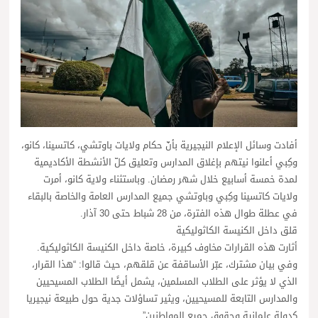
أفادت وسائل الإعلام النيجيرية بأنّ حكام ولايات باوتشي، كاتسينا، كانو،
وكِبي أعلنوا نيتهم بإغلاق المدارس وتعليق كلّ الأنشطة الأكاديمية
لمدة خمسة أسابيع خلال شهر رمضان. وباستثناء ولاية كانو، أمرت
ولايات كاتسينا وكِبي وباوتشي جميع المدارس العامة والخاصة بالبقاء
في عطلة طوال هذه الفترة، من 28 شباط حتى 30 آذار.
قلق داخل الكنيسة الكاثوليكية
أثارت هذه القرارات مخاوف كبيرة، خاصة داخل الكنيسة الكاثوليكية.
وفي بيان مشترك، عبّر الأساقفة عن قلقهم، حيث قالوا: “هذا القرار،
الذي لا يؤثر على الطلاب المسلمين، يشمل أيضًا الطلاب المسيحيين
والمدارس التابعة للمسيحيين، ويثير تساؤلات جدية حول طبيعة نيجيريا
كدولة علمانية وحقوق جميع المواطنين”.