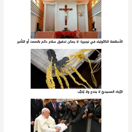
الأساقفة الكاثوليك في نيجيريا: لا يمكن تحقيق سلام دائم بالصمت أو التأخير
الرّجاء المسيحيّ لا يخدع ولا يُخيِّب