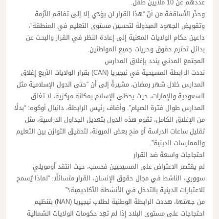
عددهم عن 10 ملايين طفل.
وحذّر الأساقفة من أنّ “هذا القرار لن يؤدّي إلا إلى تفاقم الأزمة
وتقويض الجهود المبذولة لتحسين مستوى التعليم في المنطقة”،
داعين حكام الولايات المعنية إلى إعادة النظر في القرار والبحث عن
بدائل تحترم حقوق وحريات جميع المواطنين.
المجتمع المدني يندد بإغلاق المدارس
نددت الرابطة المسيحية في نيجيريا (CAN) بقرار الولايات الأربع إغلاق
المدارس خلال شهر رمضان، مشيرةً إلى أن “حتى الدول الإسلامية مثل
السعودية والإمارات، حيث يحظى الإسلام بمكانة مركزية، لا تغلق
المدارس طوال فترة الصيام”. وأضاف رئيس الرابطة، دانيال أوكوه: “بدلًا
من الإغلاق الكامل، تقوم هذه الدول بتعديل الجداول الدراسية، مثل
تقليل ساعات الدراسة أو منح بعض المرونة، لتحقيق التوازن بين التعليم
والممارسات الدينية”.
احتجاجات واسعة ضد القرار
لم يقتصر الاعتراض على المسيحيين فحسب، حيث انتقد أومويلي
سووري، الناشط في مجال حقوق الإنسان، القرار متسائلًا: “لماذا يُسمح
للاعتبارات الدينية بالتدخل في الأنشطة الأكاديمية؟”
من جهتها، هددت الرابطة الوطنية لطلاب نيجيريا (NAN) بتنظيم
احتجاجات على مستوى البلاد إذا لم تعِد حكومات الولايات الشمالية