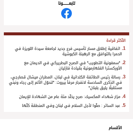
تابعــــــــــونا
الأكثر قراءة
اتفاقية إطلاق مسار تأسيس فرع جديد لجامعة سيدة اللويزة في
الحمرا بالتوافق مع الرهبنة الكبوشية
*سمفونية التطويب* في الصرح البطريركي في الديمان مع
الأوركسترا الفلهارمونية بقيادة فازليان
رسالة رئيس الطائفة الكلدانية في لبنان، المطران ميشال قصارجي،
في الذكرى السادسة لانفجار مرفأ بيروت: *لنحوّل الألم إلى رجاء ونبني
مستقبلًا يليق بلبنان*
مزار شهداء المكسيك: صرح يخلّد مئة عام من الشهادة للإيمان
عبد الساتر : صلّوا لأجل السلام في لبنان وفي المنطقة كلّها
الأقسام