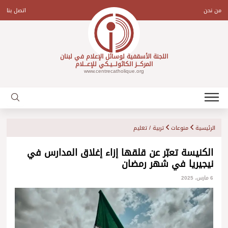
Ski
t
من نحن
اتصل بنا
conten
اللجنة الأسقفية لوسائل الإعلام في لبنان
المركـــز الكاثولـــيـكي للإعـــلام
www.centrecatholique.org
الرئيسية
منوعات
تربية / تعليم
الكنيسة تعبّر عن قلقها إزاء إغلاق المدارس في
نيجيريا في شهر رمضان
6 مارس، 2025