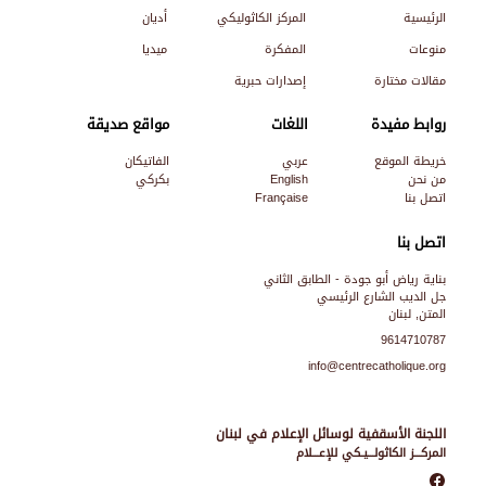
الرئيسية
المركز الكاثوليكي
أديان
منوعات
المفكرة
ميديا
مقالات مختارة
إصدارات حبرية
روابط مفيدة
اللغات
مواقع صديقة
خريطة الموقع
عربي
الفاتيكان
من نحن
English
بكركي
اتصل بنا
Française
اتصل بنا
بناية رياض أبو جودة - الطابق الثاني
جل الديب الشارع الرئيسي
المتن, لبنان
9614710787
info@centrecatholique.org
اللجنة الأسقفية لوسائل الإعلام في لبنان
المركـــز الكاثولـــيـكي للإعـــلام