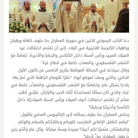
دعا النائب الرسولي للاتين في سورية المطران حنا جلوف كهنة ورهبان
وراهبات الكنيسة اللاتينية في البلاد، إلى أن تقتصر احتفالات عيد
الميلاد المجيد ورأس السنة داخل الكنائس والرعايا والأديرة، تضامنًا مع
الشعب الفلسطيني، والمعذب خاصة في قطاع غزة”.
وقال سيادته في الرسالة الموقعة بتاريخ الخامس من كانون الأول
الحالي، والتي وصلت لموقع أبونا: “نظرًا للأوضاع الراهنة التي تمرّ بها
بلادنا بشكل عام، وتضامنًا مع الشعب الفلسطيني، والمعذّب خاصة في
غزة، والذي كان سباقًا لمساعدتنا أثناء الحرب والزلزال، فإنني أطلب
منكم أن تقتصر احتفالات أعياد الميلاد ورأس السنة الميلاديّة داخل
كنائسنا وأديرتنا ورعايانا”.
وخلص المطران حنا جلوف رسالته إلى الإكليروس المحلي بالقول:
“ليغمر الطفل الإلهي المتجسد قلوبكم وعائلاتكم بالسلام والوئام
والاطمئنان، متمنيًا لكم أعيادًا مجيدة وسنة مباركة. وكل عام وأنتم بخير.
يا طفل المغارة، صلِّ لأجلنا”.