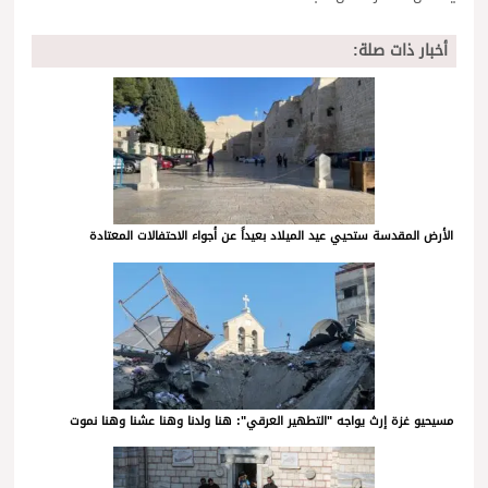
أخبار ذات صلة:
الأرض المقدسة ستحيي عيد الميلاد بعيداً عن أجواء الاحتفالات المعتادة
مسيحيو غزة إرث يواجه "التطهير العرقي": هنا ولدنا وهنا عشنا وهنا نموت