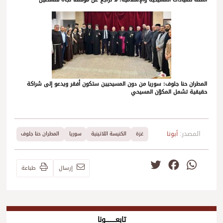
المطران حنا جلوف: سوريا من دون المسيحيين ستكون أفقر ويدعو إلى شراكة
حقيقية تشمل المكوّن المسيحي
المصدر:
أبونا
غزة
الكنيسة اللاتينية
سوريا
المطران حنا جلوف
Twitter
Facebook
WhatsApp
إرسال
طباعة
تابعــــــــــونا