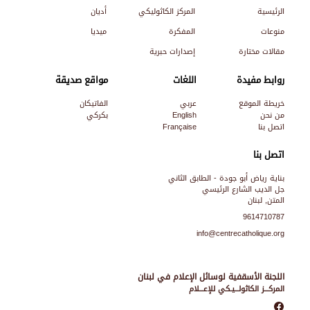
الرئيسية
المركز الكاثوليكي
أديان
منوعات
المفكرة
ميديا
مقالات مختارة
إصدارات حبرية
روابط مفيدة
اللغات
مواقع صديقة
خريطة الموقع
عربي
الفاتيكان
من نحن
English
بكركي
اتصل بنا
Française
اتصل بنا
بناية رياض أبو جودة - الطابق الثاني
جل الديب الشارع الرئيسي
المتن, لبنان
9614710787
info@centrecatholique.org
اللجنة الأسقفية لوسائل الإعلام في لبنان
المركـــز الكاثولـــيـكي للإعـــلام