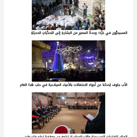
المسيحيُّون في غزَّة: وحدةُ المصيرِ من البشارةِ إلى التحدِّياتِ الحديثةِ
الأب جلوف يُحدثنا عن أجواء الاحتفالات بالأعياد الميلادية في حلب هذا العام
الملك للقيادات المسيحية والإسلامية: لا تراجع عن موقفنا تجاه فلسطين