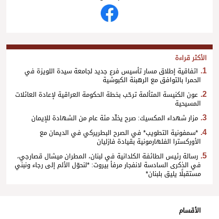
الأكثر قراءة
اتفاقية إطلاق مسار تأسيس فرع جديد لجامعة سيدة اللويزة في
الحمرا بالتوافق مع الرهبنة الكبوشية
عون الكنيسة المتألمة ترحّب بخطة الحكومة العراقية لإعادة العائلات
المسيحية
مزار شهداء المكسيك: صرح يخلّد مئة عام من الشهادة للإيمان
*سمفونية التطويب* في الصرح البطريركي في الديمان مع
الأوركسترا الفلهارمونية بقيادة فازليان
رسالة رئيس الطائفة الكلدانية في لبنان، المطران ميشال قصارجي،
في الذكرى السادسة لانفجار مرفأ بيروت: *لنحوّل الألم إلى رجاء ونبني
مستقبلًا يليق بلبنان*
الأقسام