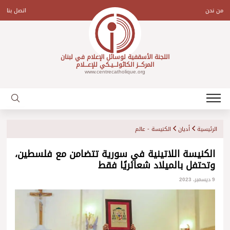
Ski
t
من نحن
اتصل بنا
conten
اللجنة الأسقفية لوسائل الإعلام في لبنان
المركـــز الكاثولـــيـكي للإعـــلام
www.centrecatholique.org
الرئيسية
أديان
الكنيسة - عالم
الكنيسة اللاتينية في سورية تتضامن مع فلسطين،
وتحتفل بالميلاد شعائريًا فقط
9 ديسمبر، 2023