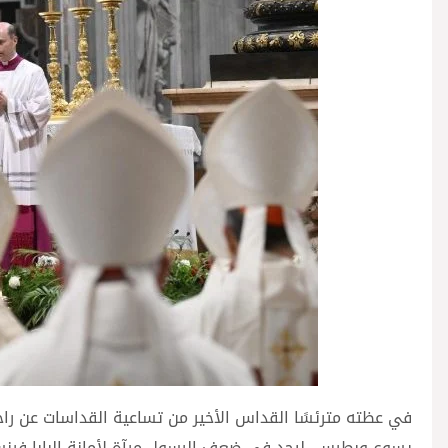
في عظته مترئسًا القداس الأخير من تساعية القداسات عن راحة 
يسوع وبطرس، ليجد في ضعف الرسول مرآة لأمانة البابا فرنس