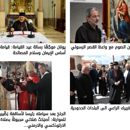
زمن الصوم مع واعظ القصر الرسولي
يونان موجّهًا رسالة عيد القيامة: قيامة
أساس الإيمان وسلام المصالحة
ريرك الراعي الى البلدات الحدودية
الجلخ بعد سيامته رئيسا لأساقفة نِصِّيب
للموارنة: أصبَحَتْ صَلاتي مجبولةً بصلاة
الارثوذكسي والارمني…