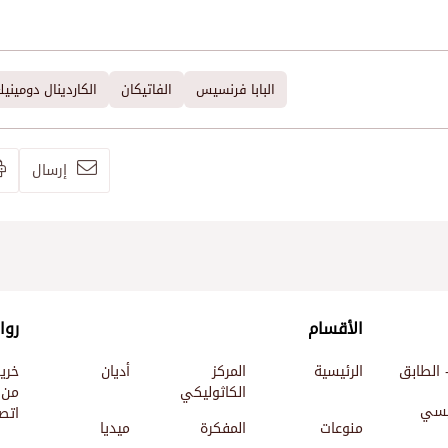
البابا فرنسيس
الفاتيكان
الكاردينال دوميني
إرسال
الأقسام
روا
 الطابق
الرئيسية
المركز
أديان
خري
الكاثوليكي
من 
ئيسي
اتصل
منوعات
المفكرة
ميديا