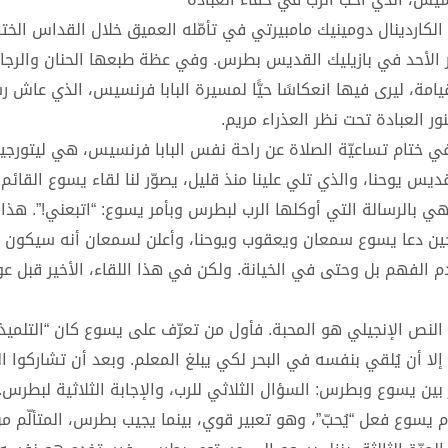
لكاردينال دومينيك مامبيرتي في تأمّله العميق خلال القداس الخت
ر الأحد في بازيليك القديس بطرس. وفي عظة طبعها الحنان والرجاء
مة، ليرى فيها انعكاسًا حيًّا لمسيرة البابا فرنسيس، الذي عاش ر
ور العبادة تحت نظر العذراء مريم.
، في ختام تساعيّة الصلاة عن راحة نفس البابا فرنسيس، هي ليتورجيا
ديس يوحنا، والذي تلي علينا منذ قليل، يصوّر لنا لقاء يسوع القائم
ي بالرسالة التي أوكلها الرب لبطرس وبأمر يسوع: “اتبعني!”. هذا 
 حين دعا يسوع سمعان ويعقوب ويوحنا، وأعلن لسمعان أنه سيكون صي
الفهم بل وحتى في الخيانة. ولكن في هذا اللقاء، الأخير قبل ع
ا النص الإنجيلي هو المحبة. فأول من تعرّف على يسوع كان “التلميذ
 إلا أن يُلقي بنفسه في البحر لكي يبلغ المعلم. وبعد أن تشاركوا ا
بين يسوع وبطرس: السؤال الثلاثي للرب، والإجابة الثلاثية لبطرس.
م يسوع فعل “يُحبّ”، وهو تعبير قوي، بينما يجيب بطرس، المتألّم