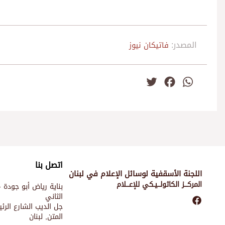
المصدر:
فاتيكان نيوز
Twitter
Facebook
WhatsApp
اتصل بنا
اللجنة الأسقفية لوسائل الإعلام في لبنان
المركـــز الكاثولـــيـكي للإعـــلام
بناية رياض أبو جودة -
الثاني
جل الديب الشارع الر
المتن, لبنان