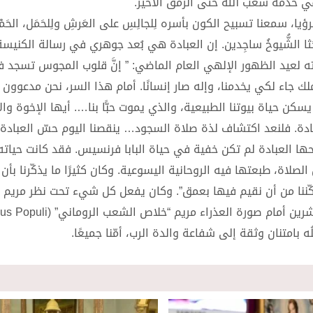
ي خدمة شعب الله حتى الرمق الأخير.
، سمعنا تسبيح الكون بأسره لِلجالِسِ على العَرشِ ولِلحَمَل، الحَمْدُ و
: “آمين”. وجَثا الشُّيوخُ ساجِدين. إن العبادة هي بُعد جوهري في رسالة الكني
عظته لعيد الظهور الإلهي العام الماضي: ” إنَّ قلوب المجوس تسجد
ملك جاء لكي يخدمنا، وإله صار إنسانًا. أمام هذا السر، نحن مدعوون
يسكن حياة بيوتنا الطبيعية، والذي يموت حبًّا بنا…. أيها الإخوة وال
عبادة. فلنعد اكتشاف لذة صلاة السجود… ينقصنا اليوم حسّ العبادة”
ها العبادة لم تكن خفية في حياة البابا فرنسيس. فقد كانت حياته 
لصلاة، طبعتها فيه الروحانية اليسوعية. وكان كثيرًا ما يذكّرنا بأن
لتمكّننا من أن نقيم فيها بعمق”. وكان يفعل كل شيء تحت نظر مريم ا
ستبقى راسخة في ذاكرتنا وفي قلوبنا زياراته المئة وستّ وعشرين أمام صورة العذراء مريم “خلاص