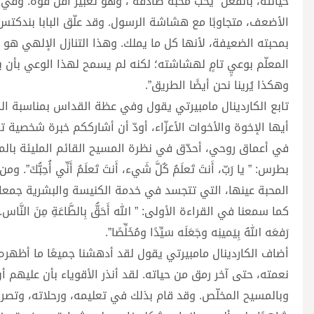
خيانته، بالفعل “يحبّ محبة صادقة”، وهو تعبير أقل قوة. وف
الأضعف، متجاوبًا مع هشاشة الرسول. وقد علّق البابا بندكت
بمحبته الضعيفة، لأنها كل ما يملك. وهذا التنازل الإلهي هو ما
المعلّم بوعيٍ تامٍ لهشاشته؛ لكنه لم يسمح لهذا الوعي بأن يث
وهكذا يُرينا نحن أيضًا الطريق”.
تابع الكاردينال مامبيرتي يقول وفي عظة القداس بمناسبة الذ
أيها الإخوة والأخوات الأعزّاء، أودّ أن أشارككم خبرة شخصية ت
في أعماق روحي، أحدّق في نظرة المسيح القائم المليئة بال
بطرس: ” يا رَبّ، أَنتَ تَعلَمُ كُلَّ شَيء، أَنتَ تَعلَمُ أَنِّي أُح
المحبة عينها، التي تتجسد في خدمة الكنيسة والبشرية جمعاء
كما سمعنا في القراءة الأولى: ” الله أَحَقُّ بِالطَّاعَةِ مِنَ النَّاس. إِ
رَفعَه اللهُ بِيَمينِه وجَعَلَه سَيِّدًا ومُخَلِّصًا”.
أضاف الكاردينال مامبيرتي يقول لقد أدهشنا جميعًا ما أظهره 
نعمته، حتى آخر رمق من حياته. لقد أنذر الأقوياء بأن عليهم أن 
وبالمسيح المخلّص. وقد قام بذلك في تعليمه، ورحلاته، وتصرف