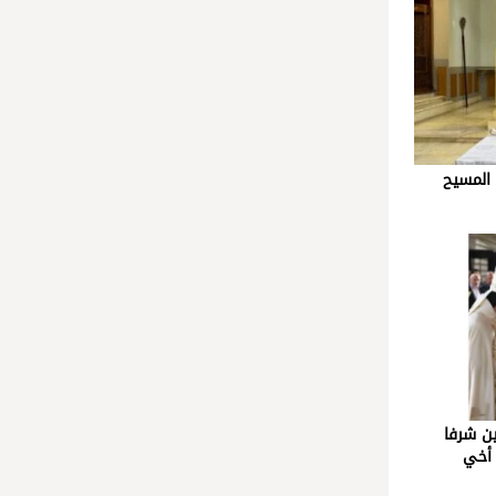
 المسيح
ين شرفا
 أخي