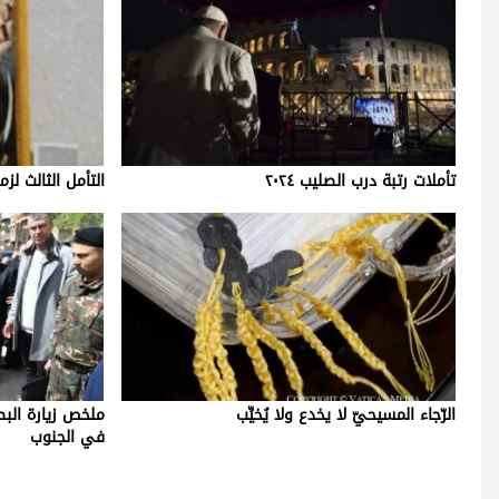
تأملات رتبة درب الصليب ٢٠٢٤
التأمل الثالث ل
الرّجاء المسيحيّ لا يخدع ولا يُخيِّب
ملخص زيارة البط
في الجنوب