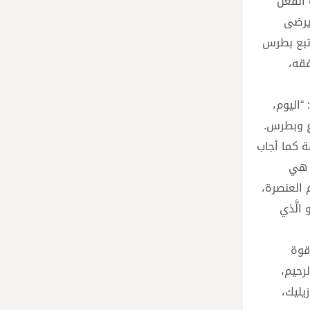
 الفعل
يرضى
 تبع بطرس
فقه،
“اليوم،
وع وبطرس.
ة كما أجاب
لة هي
 العنصرة،
 الَّذي
قوة
لرحيم،
يليك،