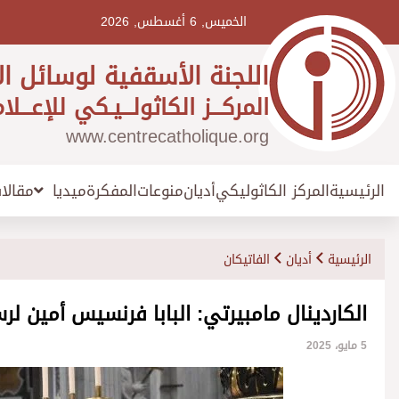
Ski
t
الخميس, 6 أغسطس, 2026
conten
اللجنة الأسقفية لوسائل ال
المركـــز الكاثولـــيـكي للإعـــلا
www.centrecatholique.org
الرئيسية
المركز الكاثوليكي
أديان
منوعات
المفكرة
مقالا
ميديا
الرئيسية
أديان
الفاتيكان
الكاردينال مامبيرتي: البابا فرنسيس أمين لر
5 مايو، 2025