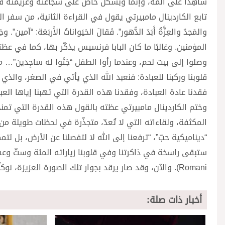
شاهِدًا على ألمه، وإنما وبشكل خاص على شجاعته وعزيمته ف
تابع الكاردينال مامبيرتي يقول في القراءة الثانية، من سفر الرؤيا
والمَجدُ والعِزَّةُ أَبَدَ الدُّهور”. فَقالَ الحَيَواناتُ الأَربَعَة
المؤمنين. وغالبًا ما كان البابا فرنسيس يذكّر بها، كما في 
وصلوا إلى بيت لحم، وعندما رأوا الطفل “جَثَوا له ساجِدين”… 
قلوبنا وركبنا للعبادة: فنعبد الله الذي يأتي في الصغر، والذي 
فقدنا عادة العبادة، وفقدنا هذه القدرة التي تهبنا إياها ال
وختم الكاردينال مامبيرتي عظته بالقول هذه القدرة التي تمنح
المكثفة، ولقاءاته التي لا تُعدّ، متجذّرة في لحظات طويلة من ا
“ديناميكية حبّ”، “ترفعنا إلى الله لا لتفصلنا عن الأرض، بل 
Romani). والآن، وقد صار يرقد بجوار تلك الصورة العزيزة، نوكلُه بامتنان وثقة إلى شفاعة والدة الرب، أمّنا جميعًا.
أخبار ذات صلة: