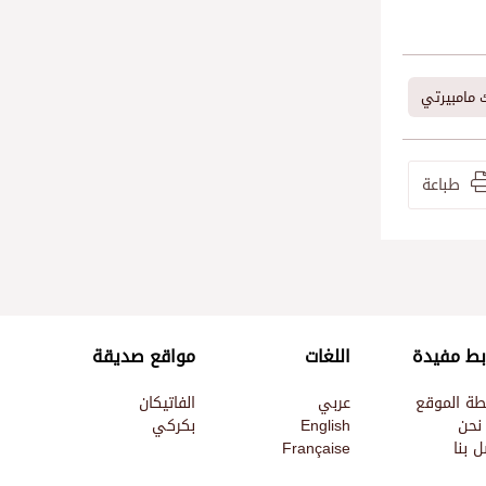
ك مامبيرتي
طباعة
بط مفيدة
اللغات
مواقع صديقة
طة الموقع
عربي
الفاتيكان
نحن
English
بكركي
 بنا
Française