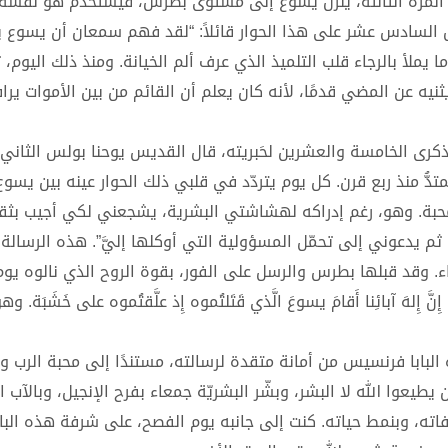
ي المرّة الثالثة، ينزل يسوع إلى مستوى بطرس، فيستخدم هو نفسه
س السادس عشر على هذا الحوار قائلاً: “لقد فهم سمعان أن يسوع 
 يملأ بالرجاء قلب التلميذ الذي عرف ألم الخيانة. ومنذ ذلك اليوم،
نيه عن المضي قدمًا، لأنه كان يعلم أن القائم من بين الأموات يرا
كرى الخامسة والعشرين لحَبريته، قال القديس يوحنا بولس الثاني: 
متدُّ منذ ربع قرن. كل يوم يتردّد في قلبي ذلك الحوار عينه بين يس
محبة. وهو، رغم إدراكه لهشاشتي البشرية، يشجعني لكي أجيب بثق
ِبُّكَ”. ومن ثم يدعوني إلى تحمّل المسؤولية التي أوكلها إليَّ”. هذه الرسا
. وقد قبلها بطرس والرسل على الفور، بقوة الروح الذي نالوه يوم
نَّ إِلهَ آبائِنا أَقامَ يسوعَ الَّذي قَتَلتُموه إِذ علَّقتُموه على خَشَبَة. وهو
البابا فرنسيس من أمانة متقدة لرسالته، مستندًا إلى محبة الرب و
يطيعوا الله لا البشر، وبشّر البشريّة جمعاء بفرح الإنجيل، وبالآب ا
اته، وبنمط حياته. كنت إلى جانبه يوم الفصح، على شرفة هذه الباز