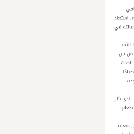
امي
، استعاد
سالته في
 الأحد
 من بين
الحدث
ادًا
ودة
 الذي كان
لطعام،
 من ضعف