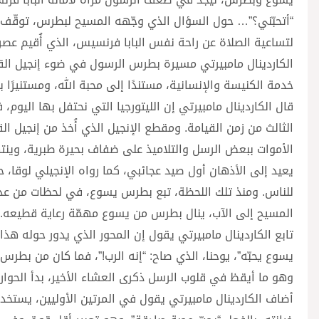
“أتحبّني؟”… حول السؤال الذي وجّهه المسيح لبطرس، توقّف ا
لتساعية الصلاة عن راحة نفس البابا فرنسيس، الذي أُقيم عص
الكاردينال مامبيرتي مسيرة بطرس الرسول في ضوء إنجيل القيا
خدمة الكنيسة والإنسانية، مستندًا إلى محبة الله، ومستنيرًا بن
قال الكاردينال مامبيرتي إن الليتورجيا التي نحتفل بها اليوم
الثالث من زمن القيامة. ومقطع الإنجيل الذي أُخذ من إنجيل الق
الأموات ببعض الرسل والتلاميذ على ضفاف بحيرة طبرية، وينته
يعيد إلى الأذهان أول صيد عجائبي، كما رواه الإنجيلي لوقا،
للناس. ومنذ تلك اللحظة، تبع بطرس يسوع، في لحظات من عدم 
المسيح إلى الآب، ينال بطرس من يسوع مهمّة رعاية قطيعه.
تابع الكاردينال مامبيرتي يقول إن المحور الذي يدور حوله هذ
يسوع يحبّه”، يوحنا، الذي صاح: “إنه الرب!”، فما كان من بطرس
وهو ما أيقظ في قلوب الرسل ذكرى العشاء الأخير، بدأ الحوار 
أضاف الكاردينال مامبيرتي يقول في المرتين الأوليين، يستخد