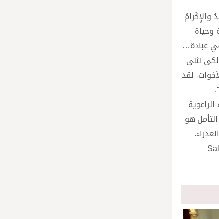
الإِكْرامُ
سة وحياة
 في عبادة…
 لكي نثني
أخوات، لقد
.
الراعوية
 التأمل هو
لعذراء.
 الشعب الروماني” (Salus Populi