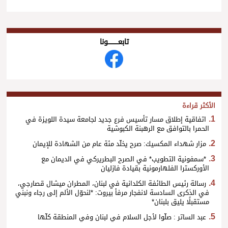
تابعــــــــــونا
الأكثر قراءة
اتفاقية إطلاق مسار تأسيس فرع جديد لجامعة سيدة اللويزة في
الحمرا بالتوافق مع الرهبنة الكبوشية
مزار شهداء المكسيك: صرح يخلّد مئة عام من الشهادة للإيمان
*سمفونية التطويب* في الصرح البطريركي في الديمان مع
الأوركسترا الفلهارمونية بقيادة فازليان
رسالة رئيس الطائفة الكلدانية في لبنان، المطران ميشال قصارجي،
في الذكرى السادسة لانفجار مرفأ بيروت: *لنحوّل الألم إلى رجاء ونبني
مستقبلًا يليق بلبنان*
عبد الساتر : صلّوا لأجل السلام في لبنان وفي المنطقة كلّها