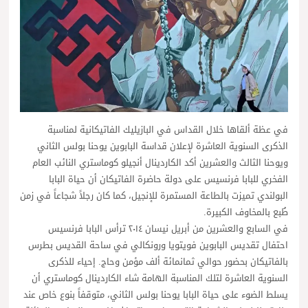
في عظة ألقاها خلال القداس في البازيليك الفاتيكانية لمناسبة
الذكرى السنوية العاشرة لإعلان قداسة البابوين يوحنا بولس الثاني
ويوحنا الثالث والعشرين أكد الكاردينال أنجيلو كوماستري النائب العام
الفخري للبابا فرنسيس على دولة حاضرة الفاتيكان أن حياة البابا
البولندي تميزت بالطاعة المستمرة للإنجيل، كما كان رجلاً شجاعاً في زمن
طُبع بالمخاوف الكبيرة.
في السابع والعشرين من أبريل نيسان ٢٠١٤ ترأس البابا فرنسيس
احتفال تقديس البابوين فويتويا ورونكالي في ساحة القديس بطرس
بالفاتيكان بحضور حوالي ثمانمائة ألف مؤمن وحاج. إحياء للذكرى
السنوية العاشرة لتلك المناسبة الهامة شاء الكاردينال كوماستري أن
يسلط الضوء على حياة البابا يوحنا بولس الثاني، متوقفاً بنوع خاص عند