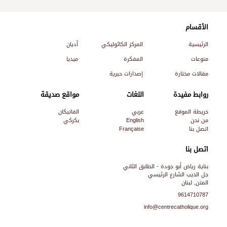
الأقسام
الرئيسية
المركز الكاثوليكي
أديان
منوعات
المفكرة
ميديا
مقالات مختارة
إصدارات حبرية
روابط مفيدة
اللغات
مواقع صديقة
خريطة الموقع
عربي
الفاتيكان
من نحن
English
بكركي
اتصل بنا
Française
اتصل بنا
بناية رياض أبو جودة - الطابق الثاني
جل الديب الشارع الرئيسي
المتن, لبنان
9614710787
info@centrecatholique.org