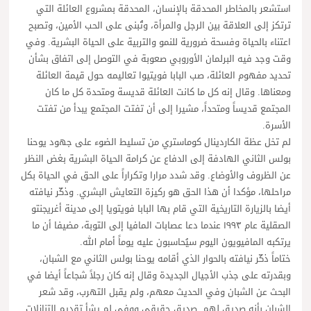
استشعر بالمخاطر المحدقة بالإنسان، المحدقة بمشروع العائلة التي
ترتكز إلى العلاقة بين الرجل والمرأة، وتُبنى على الحب الأمين، وتصبح
اعتناء بالحياة وفسحة ضرورية للنمو والتربية على الحياة البشرية. وفي
وقت وجد فيه البرلمان الأوروبي صعوبة في التوصل إلى اتفاق بشأن
تحديد مفهوم العائلة، صب البابا فويتيوا تعاليمه حول قيمة العائلة
ومعناها. وقال إنه كل ما كانت العائلة قديسة ومتحدة كل ما كان
المجتمع قديساً ومتحداً، مشيرا إلى أن تفتت المجتمع يبدأ من تفتت
الأسرة.
لم تخل عظة الكاردينال كوماستري من تسليط الضوء على جهود يوحنا
بولس الثاني الهادفة إلى الدفاع عن كرامة الحياة البشرية بغض النظر
عن الظروف والأوضاع. وقد شدد مرارا وتكراراً على الحق في الحياة بكل
مراحلها، مؤكدا أن هذا الحق هو ركيزة التعايش البشري. وذكّر نيافته
أيضا بالزيارة التاريخية التي قام بها البابا فويتويا إلى مدينة أغريجنتو
الصقلية عام ١٩٩٣ عندما دعا عصابات المافيا إلى التوبة، مضيفا أن ما
يرتكبه المافيويون اليوم سيُحاسبون عليه يوماً أمام الله.
ختاماً ذكّر نيافته بالحوار الذي أقامه يوحنا بولس الثاني مع الشبان،
وبقدرته على جذب الأجيال الجديدة وقال إنه كان رجلاً شجاعاً أيضا في
البحث عن الشبان وفي الحديث معهم، ولم يقبل التهرب، وقد شعر
الشبان بأنه صديق لهم. صديق حقيقي ووفي لم يشأ تقديم التنازلات