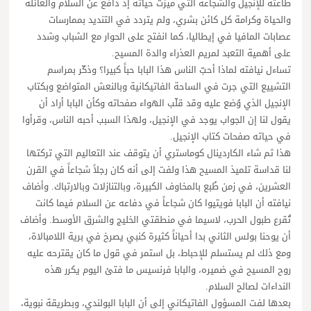
طاعته للإنجيل والشجاعة التي ميزت حياته إذ دافع عن السلام والعائلة
والحياة وكرامة كل كائن بشري، ولم يتردد في التنديد بممارسات
عصابات المافيا في إيطاليا، كما انفتح على الحوار مع الشباب وشدد
على أهمية التعبد لمريم العذراء والدة المسيح.
تساءل نيافته لماذا أحبّ الناس هذا البابا حباً كبيرا؟ وذكّر بمراسم
التشييع التي جرت في الساحة الفاتيكانية وبالنعش المتواضع وبكتاب
الإنجيل الذي وُضع عليه وقد قلّب الهواء صفحاته وكأن البابا أراد أن
يقول لنا إن الجواب يوجد في الإنجيل، ولهذا السبب أحبه الناس، وقرأوا
في حياته صفحات كتاب الإنجيل.
هذا ثم شاء الكاردينال كوماستري أن يتوقف عند التعاليم التي تركتها
لنا قداسة تلميذ المسيح هذا ولفت إلى أنه كان رجلاً شجاعاً في القرن
العشرين، في زمن طُبع بالمخاوف الكبيرة، وبالتنازلات وبالارتباك. وأضاف
نيافته أن البابا فويتيوا كان شجاعاً في دفاعه عن السلام فيما كانت
تُقرع طبول الحرب، لاسيما في منطقتي الخليج والشرق الأوسط. وأضاف
أن يوحنا بولس الثاني بدا أحياناً كثيرة كنبي يصرخ في برية اللامبالاة،
ومع ذلك لم يستسلم للإحباط، بل استمر في قول ما كان يقترحه عليه
روح المسيح في ضميره، والبابا فرنسيس ما فتئ اليوم يكرر هذه
النداءات لصالح السلام.
بعدها لفت المسؤول الفاتيكاني إلى أن البابا البولندي، وبطريقة نبوية،