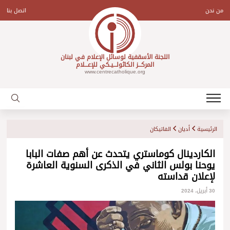
Ski
t
من نحن
اتصل بنا
conten
اللجنة الأسقفية لوسائل الإعلام في لبنان
المركـــز الكاثولـــيـكي للإعـــلام
www.centrecatholique.org
الرئيسية
أديان
الفاتيكان
الكاردينال كوماستري يتحدث عن أهم صفات البابا
يوحنا بولس الثاني في الذكرى السنوية العاشرة
لإعلان قداسته
30 أبريل، 2024