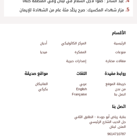
عبد الساتر : صلّوا لأجل السلام في لبنان وفي المنطقة كلّها
مزار شهداء المكسيك: صرح يخلّد مئة عام من الشهادة للإيمان
الأقسام
الرئيسية
المركز الكاثوليكي
أديان
منوعات
المفكرة
ميديا
مقالات مختارة
إصدارات حبرية
روابط مفيدة
اللغات
مواقع صديقة
خريطة الموقع
عربي
الفاتيكان
من نحن
English
بكركي
اتصل بنا
Française
اتصل بنا
بناية رياض أبو جودة - الطابق الثاني
جل الديب الشارع الرئيسي
المتن, لبنان
9614710787