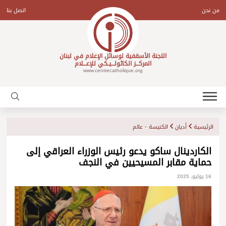
Ski
t
من نحن
اتصل بنا
conten
اللجنة الأسقفية لوسائل الإعلام في لبنان
المركـــز الكاثولـــيـكي للإعـــلام
www.centrecatholique.org
الرئيسية
أديان
الكنيسة - عالم
الكاردينال ساكو يدعو رئيس الوزراء العراقي إلى
حماية مقابر المسيحيين في النجف
16 يوليو، 2025