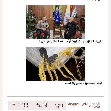
بطريرك العراق: وحدة البيت أولًا… ثم السلام مع الجيران
الرّجاء المسيحيّ لا يخدع ولا يُخيِّب
المصدر:
إعلام البطريركية
مسيحيو
البطريركية
الكاردينال لويس
الكلدانية
العراق
الكلدانية
ساكو