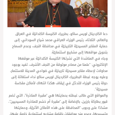
دعا الكاردينال لويس ساكو، بطريرك الكنيسة الكلدانيّة في العراق
والعالم، الثلاثاء، رئيس الوزراء العراقي محمد شياع السوداني، إلى
حماية المقابر المسيحيّة التاريخيّة في محافظة النجف، وعدم السماح
بتحويل مواقعها إلى مشاريع استثماريّة.
وجاء في المناشدة التي نشرتها الكنيسة الكلدانيّة عبر موقعها
الإلكتروني: “علمنا من مصادر موثوقة من النجف الأشرف، تفيد بوجود
محاولات لإعطاء مقابر مسيحيّة تاريخيّة في ضواحي المدينة للاستثمار،
وعليه يوجه غبطة البطريرك الكاردينال لويس ساكو نداء استغاثة إلى
دولة رئيس الوزراء للتدخّل في إيقاف هكذا انتهاك لأماكن مقدّسة
مسيحيّة”.
والمواقع التي طالب غبطته بحمايتها هي “مقبرة المناذرة”، التي تضم
قبور بطاركة بارزين، بالإضافة إلى “مقبرة أم خشم للمناذرة المسيحيين”،
مشدّدًا على وجوب “المحافظة على هذه الأماكن الأثريّة، وحمايتها
وتسييجها، وعدم منح موافقات بإقامة مشاريع استثمارية خاصة عليها،