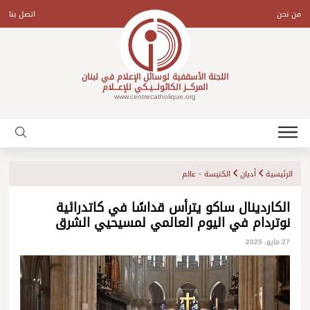
Ski
t
من نحن
اتصل بنا
conten
اللجنة الأسقفية لوسائل الإعلام في لبنان
المركـــز الكاثولـــيـكي للإعـــلام
www.centrecatholique.org
الرئيسية
أديان
الكنيسة - عالم
الكاردينال ساكو يترأس قداسًا في كاتدرائية
نوتردام في اليوم العالمي لمسيحيي الشرق
27 مايو، 2025