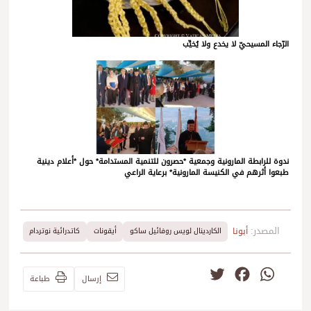
الرّجاء المسيحيّ لا يخدع ولا يُخيِّب
ندوة للرابطة المارونية وجمعية *حصرون للتنمية المستدامة* حول *أعلام دينية
طبعوا أثرهم في الكنيسة المارونية* برعاية الراعي
المصدر:
أبونا
الكاردينال لويس روفائيل ساكو
أيقونات
كاتدرائية نوتردام
Twitter
Facebook
WhatsApp
إرسال
طباعة