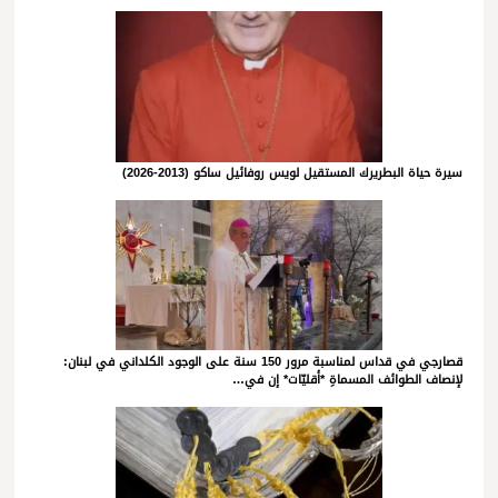
سيرة حياة البطريرك المستقيل لويس روفائيل ساكو (2013-2026)
قصارجي في قداس لمناسبة مرور 150 سنة على الوجود الكلداني في لبنان:
لإنصاف الطوائف المسماةِ *أقليّات* إن في…