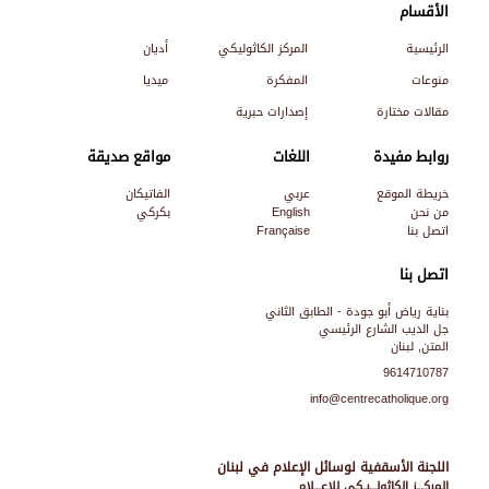
الأقسام
الرئيسية
المركز الكاثوليكي
أديان
منوعات
المفكرة
ميديا
مقالات مختارة
إصدارات حبرية
روابط مفيدة
اللغات
مواقع صديقة
خريطة الموقع
عربي
الفاتيكان
من نحن
English
بكركي
اتصل بنا
Française
اتصل بنا
بناية رياض أبو جودة - الطابق الثاني
جل الديب الشارع الرئيسي
المتن, لبنان
9614710787
info@centrecatholique.org
اللجنة الأسقفية لوسائل الإعلام في لبنان
المركـــز الكاثولـــيـكي للإعـــلام