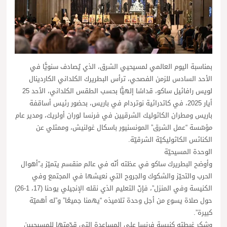
بمناسبة اليوم العالمي لمسيحيي الشرق، الذي يُصادف سنويًّا في
الأحد السادس للزمن الفصحي، ترأس البطريرك الكلداني الكاردينال
لويس رافائيل ساكو، قداسًا إلهيًّا بحسب الطقس الكلداني، الأحد 25
أيار 2025، في كاتدرائية نوتردام في باريس، بحضور رئيس أساقفة
باريس ومطران الكاثوليك الشرقيين في فرنسا لوران أولريك، ومدير عام
مؤسّسة “عمل الشرق” المونسنيور باسكال غولنيش، وممثلي عن
الكنائس الكاثوليكيّة الشرقيّة.
الوحدة المسيحيّة
وأوضح البطريرك ساكو في عظته أنّه في عالم منقسم يتميّز بـ”أهوال
الحرب والتحيّز والشكوك والجروح التي نعيشها في المجتمع وفي
الكنيسة وفي المنزل”، فإنّ التعليم الذي نقله الإنجيلي يوحنا (17، 1-26)
حول صلاة يسوع من أجل وحدة تلاميذه “يهمنا جميعًا” و”له أهميّة
كبيرة”.
وشكر غبطته كنيسة فرنسا على المساعدة التي قدّمتها للمسيحيين