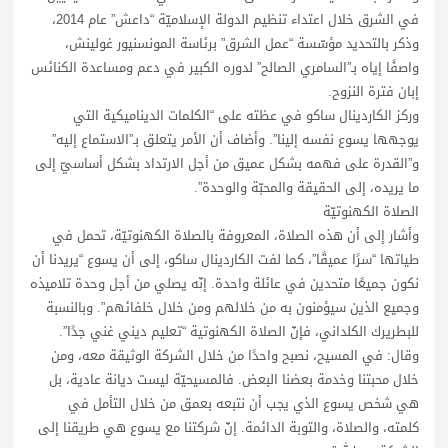
في الشرق خلال اعتداء تنظيم الدولة الإسلاميّة “داعش” عام 2014،
وذكر بالتحديد مؤسّسة “عمل الشرق” برئاسة المونسنيور غولينش،
واصفًا إياه بـ”السامري الصالح” لدوره الكبير في دعم ومساعدة الكنائس
إبان فترة النزوح.
وركز الكاردينال ساكو في عظته على “الكلمات الديناميكية التي
يوجهها يسوع نفسه إلينا”. وأضاف أن الأمر يتعلق بـ”الاستماع إليه”
و”القدرة على فهمه بشكل عميق من أجل الارتداد بشكل أساسيّ إلى
ما يريده، إلى الحقيقة والمحبّة والوحدة”.
الصلاة الكهنوتيّة
وأشار إلى أن هذه الصلاة، المعروفة بالصلاة الكهنوتيّة، تحمل في
طياتها “سرًا عميقًا”، كما لفت الكاردينال ساكو، إلى أن يسوع “يريدنا أن
نكون جميعًا متحدين في عائلة واحدة. إنّه يصلي من أجل وحدة تلاميذه
وجميع الذين سيؤمنون به من خلالهم ومن خلال خلفائهم”. وبالنسبة
للبطريرك الكلداني، فإنّ الصلاة الكهنوتية “تعليم ديني غني جدًا”.
وقال: في المسيح، نصبح واحدًا من خلال الشركة الوثيقة معه، ومن
خلال محبتنا وخدمة بعضنا البعض. فالمسيحيّة ليست ديانة عادية، بل
هي شخص يسوع الذي يجب أن نتبعه بعمق من خلال التأمل في
كلمته، والصلاة، والتوبة الدائمة. إنّ شركتنا مع يسوع هي طريقنا إلى