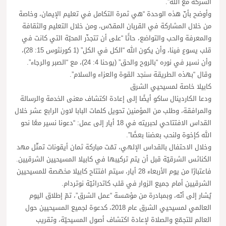
الشركة مع الله”.
وأوضح بأنّ هذه الوحدة “هي ثمرة التكامل في تعليم الإيمان، وخاصة
من خلال المشاركة في القربان المقدّس، ومن خلال التعليم والثقافة
والمعرفة والحب والتواضع، حاثًا “على أن تتجذّر المحبّة التي كانت في
قلب يسوع فينا، وأن يكون الله “الكل في الكل” (1 كورنثوس 15: 28)،
وأن نسير في نوره “بالروح والحق” (يوحنا 4: 24)، مع “الصبر والرجاء”.
وقال “بهذه الطريقة سنجد القوة والعزاء والسلام”.
كابيلا خاصة لمسيحيي الشرق
ودعا الكاردينال ساكو أيضًا إلى إعادة اكتشاف معنى الخدمة والرسالة
والمرافقة، وطلب من المؤمنين تحويل كلمات البابا لاون الرابع عشر خلال
القداس الافتتاحي لحبريته في 18 أيار إلى عمل: “دعونا نسير معًا نحو
الله كإخوة ولنحب بعضنا بعضًا”.
وخلال الاحتفال بالقداس الإلهي، تمّت مباركة ثمان أيقونات تمثّل مهد
الكنائس الشرقيّة قبل أن يتم تركيبها في كابيلا المسيحيين الشرقيين.
فاعتبارًا من يوم الأربعاء 28 أيار، سيتم افتتاح كابيلا مخصّصة للمسيحيين
الشرقيين أمام جميع الزوار في قلب كاتدرائيّة نوتردام.
يُشار إلى أنّه، وبمبادرة من مؤسّسة “عمل الشرق”، تمّ إطلاق اليوم
العالمي لمسيحيي الشرق عام 2018، كدعوة لجميع المسيحيين حول
العالم للتجمّع والصلاة لإعادة اكتشاف أصول المسيحيّة، وتقريب