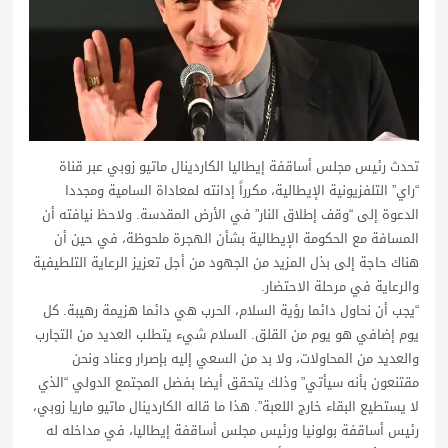
تحدث رئيس مجلس أساقفة إيطاليا الكاردينال ماتيو زوبي عبر قناة
“راي” التلفزيونية الإيطالية، مكرراً إدانته لمعاداة السامية ومجددا
الدعوة إلى “وقف إطلاق النار” في الأرض المقدسة. ولاحظ نيافته أن
المسافة مع الحكومة الإيطالية بشأن الهجرة ملحوظة، في حين أن
هناك حاجة إلى بذل المزيد من الجهود من أجل تعزيز الرعاية التلطيفية
والرعاية في مرحلة الاحتضار.
“يجب أن نحاول دائما رؤية السلام، الحرب هي دائما هزيمة رهيبة. كل
يوم إضافي هو يوم من القلق. السلام شيء يتطلب العديد من التجارب
والعديد من المحاولات، ولا بد من السعي إليه بإصرار وعناد ونحن
مقتنعون بأنه سيأتي” وذلك يتحقق أيضا بفضل المجتمع الدولي “الذي
لا يستطيع البقاء خارج اللعبة”. هذا ما قاله الكاردينال ماتيو ماريا زوبي،
رئيس أساقفة بولونيا ورئيس مجلس أساقفة إيطاليا، في مداخله له