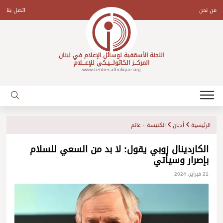
Ski
t
من نحن
اتصل بنا
conten
اللجنة الأسقفية لوسائل الإعلام في لبنان
المركـــز الكاثولـــيـكي للإعـــلام
www.centrecatholique.org
الرئيسية
أديان
الكنيسة - عالم
الكاردينال زوبي يقول: لا بد من السعي للسلام
بإصرار وسيأتي
21 فبراير، 2024