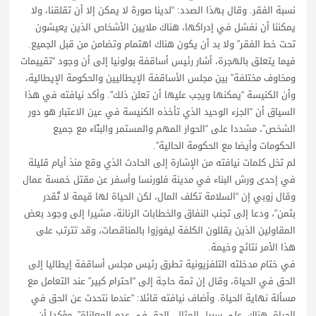
نسبة الفقر. وقال بهذا الصدد: “لدينا صورة لا يمكن إلا أن تقلقنا، ولا
يمكننا أن نفشل في إدراكها، هناك ملايين الأشخاص الذين يعيشون
تحت خط الفقر” ولا بد أن يكون هناك اهتمام وتضامن من قبل الجميع.
فيما يتعلق بالهجرة، أشار رئيس أساقفة بولونيا إلى أن وجود “تقييمات
ومخاوف مختلفة” بين مجلس الأساقفة الإيطاليين والحكومة الإيطالية،
وأن الكنيسة “يمكنها ويجب عليها أن تعلن ذلك”. وأكد نيافته في هذا
السياق أن “الجزء الوحيد الذي تأخذه الكنيسة في عين الاعتبار هو دور
الشخص”، مشددا على “الحوار المهم والمستمر والبنّاء مع جميع
الحكومات وأيضا مع الحكومة الحالية”.
لم تخل كلمات نيافته من الإشارة إلى الحادث الذي وقع منذ أيام قليلة
في إحدى ورش البناء في مدينة فلورنسا وأسفر عن مقتل خمسة عمال
وقال زوبي إن “السلامة تكلف المال، لكن الحياة لها قيمة لا تُقدر
بثمن”، ودعا إلى تجنب النفاق والخطابات الرنانة، مشيرا إلى وجود بعض
المقاولين الذين يقللون الكلفة ليفوزوا بالمناقصات، وقد تترتب على
هذا الأمر نتائج وخيمة.
في ختام مدخلته التلفزيونية تطرق رئيس مجلس أساقفة إيطاليا إلى
الحق في الحياة، وقال إن ثمة حاجة إلى “احترام كبير” عند التعامل مع
مسألة نهاية الحياة. وأضاف نيافته قائلا: “عندما نتحدث عن الحق في
الحياة، هناك، على سبيل المثال، الحق في عدم المعاناة”، مؤكدا أن