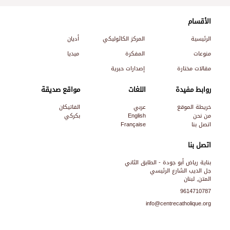
الأقسام
الرئيسية
المركز الكاثوليكي
أديان
منوعات
المفكرة
ميديا
مقالات مختارة
إصدارات حبرية
روابط مفيدة
اللغات
مواقع صديقة
خريطة الموقع
عربي
الفاتيكان
من نحن
English
بكركي
اتصل بنا
Française
اتصل بنا
بناية رياض أبو جودة - الطابق الثاني
جل الديب الشارع الرئيسي
المتن, لبنان
9614710787
info@centrecatholique.org