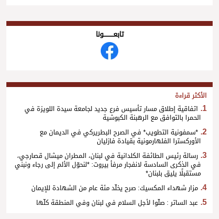
تابعــــــــــونا
الأكثر قراءة
اتفاقية إطلاق مسار تأسيس فرع جديد لجامعة سيدة اللويزة في
الحمرا بالتوافق مع الرهبنة الكبوشية
*سمفونية التطويب* في الصرح البطريركي في الديمان مع
الأوركسترا الفلهارمونية بقيادة فازليان
رسالة رئيس الطائفة الكلدانية في لبنان، المطران ميشال قصارجي،
في الذكرى السادسة لانفجار مرفأ بيروت: *لنحوّل الألم إلى رجاء ونبني
مستقبلًا يليق بلبنان*
مزار شهداء المكسيك: صرح يخلّد مئة عام من الشهادة للإيمان
عبد الساتر : صلّوا لأجل السلام في لبنان وفي المنطقة كلّها