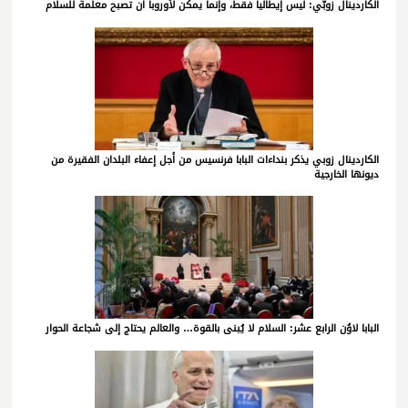
الكاردينال زوبّي: ليس إيطاليا فقط، وإنما يمكن لأوروبا أن تصبح معلّمة للسلام
الكاردينال زوبي يذكر بنداءات البابا فرنسيس من أجل إعفاء البلدان الفقيرة من
ديونها الخارجية
البابا لاوُن الرابع عشر: السلام لا يُبنى بالقوة… والعالم يحتاج إلى شجاعة الحوار