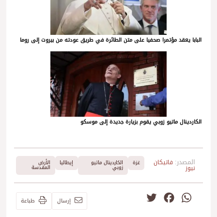
البابا يعقد مؤتمرا صحفيا على متن الطائرة في طريق عودته من بيروت إلى روما
الكاردينال ماتيو زوبي يقوم بزيارة جديدة إلى موسكو
المصدر:
فاتيكان
غزة
الكاردينال ماتيو
إيطاليا
الأرض
نيوز
زوبي
المقدسة
Twitter
Facebook
WhatsApp
إرسال
طباعة