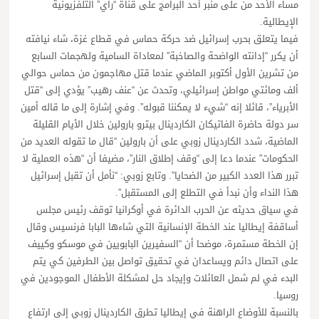
مساء الأحد من على منبر أحد البرامج على قناة “راي” التلفزيونية
الإيطالية.
فيما يتعلق بحرب إسرائيل ضد حركة حماس في قطاع غزة، شاء نيافته
أن يكرر “إدانته الواضحة والصاخبة” لمعاداة السامية ولهجمات السابع
من تشرين الأول أكتوبر الماضي عندما قتل مهاجمون من حماس حوالي
ألف ومائتي مواطن إسرائيلي، وتحدث عن “عنف رهيب” يؤدي إلى “قتل
الأبرياء”، قائلا إنه “شيء لا يمكننا قبوله”. وفي إشارة إلى ما قاله أمين
سر دولة حاضرة الفاتيكان الكاردينال بيترو بارولين خلال الأيام القليلة
الماضية، شدد الكاردينال زوبي على أن بارولين “قال ما تقوله العديد من
الحكومات” عندما دعا إلى “وقف إطلاق النار”، مضيفا أن “هذه العملية لا
تبرر هذا العدد الكبير من الضحايا”. وتابع زوبي: “نأمل أن تقبل إسرائيل
هذا النداء وأن نبدأ في التطلع إلى المستقبل”.
في سياق حديثه عن الحرب الدائرة في أوكرانيا توقف رئيس مجلس
أساقفة إيطاليا عند الخطة الإنسانية التي شاءها البابا فرنسيس وقال
إن الخطة مستمرة، موضحا أن “السفيرين البابويين في موسكو وكييف
على اتصال دائم ويساعدان في تحقيق تواصل بين الطرفين كي يتم
البدء في لم شمل العائلات وإيجاد حل لمشكلة الأطفال الموجودين في
روسيا.
بالنسبة للأوضاع الراهنة في إيطاليا تطرق الكاردينال زوبي إلى ارتفاع