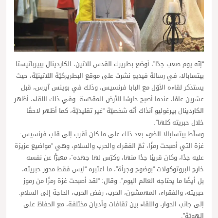
“إنّه يوم صعب جدًا”، أوضع بطريرك القدس للاتين، الكاردينال بييرباتيستا
بيتسابالا، في رسالة فيديو نشرت على موقع البطريركيّة اللاتينيّة، حيث
يستذكر لقاءه الأوّل مع البابا فرنسيس، وذلك في بوينس آيرس، قبل
عشرين عامًا، عندما أصبح حارسًا للأرض المقدّسة. وفي ذلك اللقاء، أظهر
الكاردينال بيرغوليو آنذاك أنّه شخصيّة “غير تقليديّة، كما أظهر لاحقًا
خلال حبريته كلها”.
وسلّط بيتسابالا الضوء بعد ذلك على ما كان أقرب إلى قلب فرنسيس:
غزة التي أصبحت رمزًا، ثمّ الفقراء والحرب والسلام، وهي “مواضيع عزيزة
عليه جدًا، وكان قريبًا جدًا منها، وكرّس لها جهده”، معبرًّا عن نفسه
خارج البروتوكولات “بوضوح وجرأة”، ما اعتبره “ليس فقط محور حبريته،
بل أيضًا ما يحتاجه العالم اليوم”. وقال: “لقد أصبحت غزة رمزًا من رموز
حبريته، والفقراء، المهمشون، الحرب، رفض الحرب، الحاجة إلى السلام.
إلى جانب الحوار، واللقاء بين ثقافات وأديان مختلفة، مع الحفاظ على
الهويّة”.