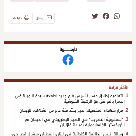
Twitter
Facebook
WhatsApp
إرسال
طباعة
تابعــــــــــونا
الأكثر قراءة
اتفاقية إطلاق مسار تأسيس فرع جديد لجامعة سيدة اللويزة في
الحمرا بالتوافق مع الرهبنة الكبوشية
مزار شهداء المكسيك: صرح يخلّد مئة عام من الشهادة للإيمان
*سمفونية التطويب* في الصرح البطريركي في الديمان مع
الأوركسترا الفلهارمونية بقيادة فازليان
رسالة رئيس الطائفة الكلدانية في لبنان، المطران ميشال قصارجي،