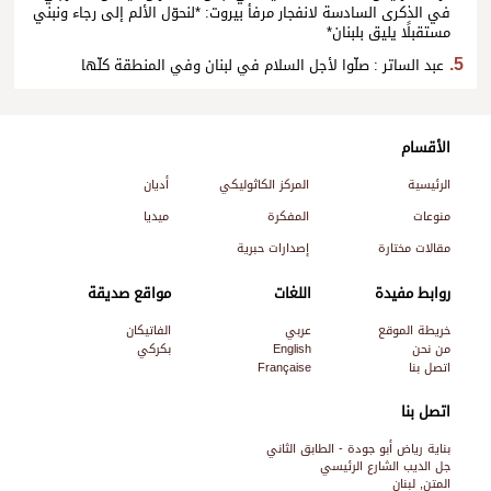
في الذكرى السادسة لانفجار مرفأ بيروت: *لنحوّل الألم إلى رجاء ونبني
مستقبلًا يليق بلبنان*
عبد الساتر : صلّوا لأجل السلام في لبنان وفي المنطقة كلّها
الأقسام
الرئيسية
المركز الكاثوليكي
أديان
منوعات
المفكرة
ميديا
مقالات مختارة
إصدارات حبرية
روابط مفيدة
اللغات
مواقع صديقة
خريطة الموقع
عربي
الفاتيكان
من نحن
English
بكركي
اتصل بنا
Française
اتصل بنا
بناية رياض أبو جودة - الطابق الثاني
جل الديب الشارع الرئيسي
المتن, لبنان