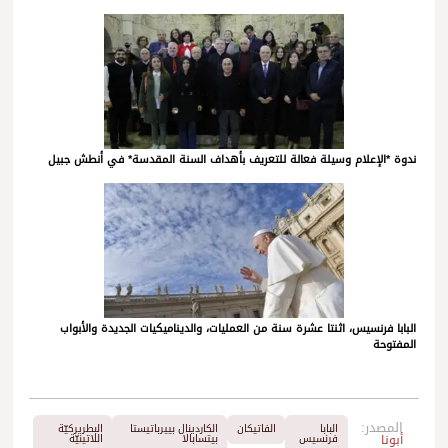
ندوة *الإعلام وسيلة فعالة للتعريف بأهداف السنة المقدسة* في أنطش جبيل
البابا فرنسيس، اثنتا عشرة سنة من العمليات، والديناميكيات الجديدة والأبواب
المفتوحة
المصدر:
البابا
الفاتيكان
الكاردينال بييرباتيستا
البطريركيّة
أبونا
فرنسيس
بيتسابالا
اللاتينيّة