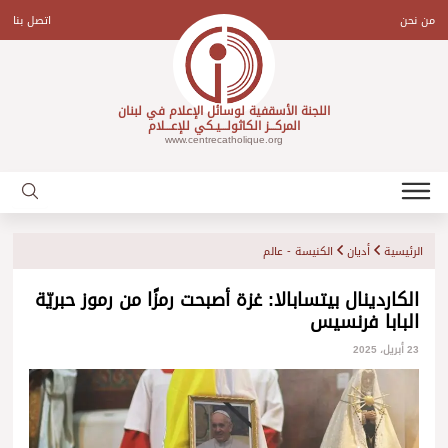
Ski
t
من نحن
اتصل بنا
conten
اللجنة الأسقفية لوسائل الإعلام في لبنان
المركـــز الكاثولـــيـكي للإعـــلام
www.centrecatholique.org
الرئيسية
أديان
الكنيسة - عالم
الكاردينال بيتسابالا: غزة أصبحت رمزًا من رموز حبريّة
البابا فرنسيس
23 أبريل، 2025