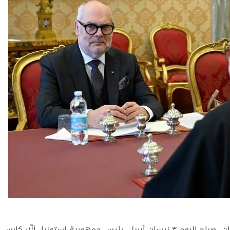
استقبل الكاردينال بيترو بارولين، أمين سر دولة حاضرة الفاتيكان، صباح اليوم ٣ نيسان أبريل، رئيس جمهورية إستونيا