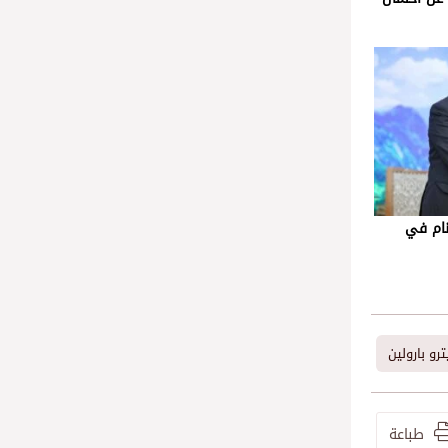
نام في
ترو بارولين
طباعة