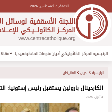
Ski
t
الجمعة, 7 أغسطس, 2026
conten
اللجنة الأسقفية لوسائل ال
المركـــز الكاثولـــيـكي للإعـــلا
www.centrecatholique.org
الرئيسية
المركز الكاثوليكي
أديان
منوعات
المفكرة
مقالا
ميديا
الرئيسية
أديان
الفاتيكان
الكاردينال بارولين يستقبل رئيس إستونيا: الت
4 أبريل، 2025