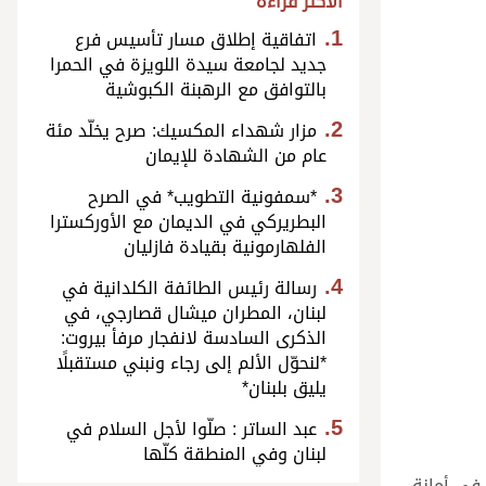
الأكثر قراءة
اتفاقية إطلاق مسار تأسيس فرع
جديد لجامعة سيدة اللويزة في الحمرا
بالتوافق مع الرهبنة الكبوشية
مزار شهداء المكسيك: صرح يخلّد مئة
عام من الشهادة للإيمان
*سمفونية التطويب* في الصرح
البطريركي في الديمان مع الأوركسترا
الفلهارمونية بقيادة فازليان
رسالة رئيس الطائفة الكلدانية في
لبنان، المطران ميشال قصارجي، في
الذكرى السادسة لانفجار مرفأ بيروت:
*لنحوّل الألم إلى رجاء ونبني مستقبلًا
يليق بلبنان*
عبد الساتر : صلّوا لأجل السلام في
لبنان وفي المنطقة كلّها
، ألّار كارس، في أمانة