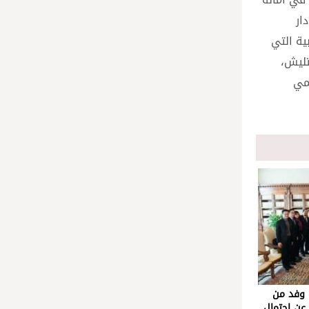
ار
ية التي
تليش،
يمي
 وفد من
عن احتمال