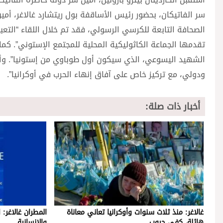
سر الفاتيكان، بحضور رئيس الأساقفة بول ريتشارد غالاغر، أمين
الصحافة التابعة للكرسي الرسولي، فقد تم خلال اللقاء “التعبير
تقدمها الجماعة الكاثوليكية المحلية للمجتمع الإستوني”. كما
الشهيد اليسوعي، الذي سيكون أول طوباوي من إستونيا”. وأضاف
ودولي، مع تركيز خاص على آفاق إنهاء الحرب في أوكرانيا”.
أخبار ذات صلة:
غالاغر: منذ ثلاث سنوات وأوكرانيا تعاني معاناة
المطران غالاغر
هائلة، كفى حروب
والإنسانية