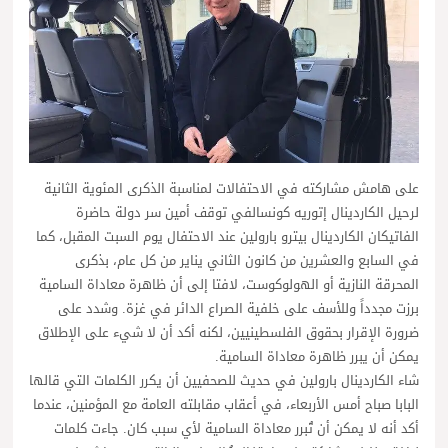
على هامش مشاركته في الاحتفالات لمناسبة الذكرى المئوية الثانية
لرحيل الكاردينال إتوريه كونسالفي توقف أمين سر دولة حاضرة
الفاتيكان الكاردينال بيترو بارولين عند الاحتفال يوم السبت المقبل، كما
في السابع والعشرين من كانون الثاني يناير من كل عام، بذكرى
المحرقة النازية أو الهولوكوست، لافتا إلى أن ظاهرة معاداة السامية
برزت مجدداً وللأسف على خلفية الصراع الدائر في غزة. وشدد على
ضرورة الإقرار بحقوق الفلسطينيين، لكنه أكد أن لا شيء على الإطلاق
يمكن أن يبرر ظاهرة معاداة السامية.
شاء الكاردينال بارولين في حديث للصحفيين أن يكرر الكلمات التي قالها
البابا صباح أمس الأربعاء، في أعقاب مقابلته العامة مع المؤمنين، عندما
أكد أنه لا يمكن أن تُبرر معاداة السامية لأي سبب كان. جاءت كلمات