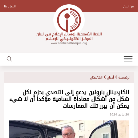
Ski
t
من نحن
اتصل بنا
conten
اللجنة الأسقفية لوسائل الإعلام في لبنان
المركـــز الكاثولـــيـكي للإعـــلام
www.centrecatholique.org
الرئيسية
أديان
الفاتيكان
الكاردينال بارولين يدعو إلى التصدي بحزم لكل
شكل من أشكال معاداة السامية مؤكدا أن لا شيء
يمكن أن يبرر تلك الممارسات
26 يناير، 2024