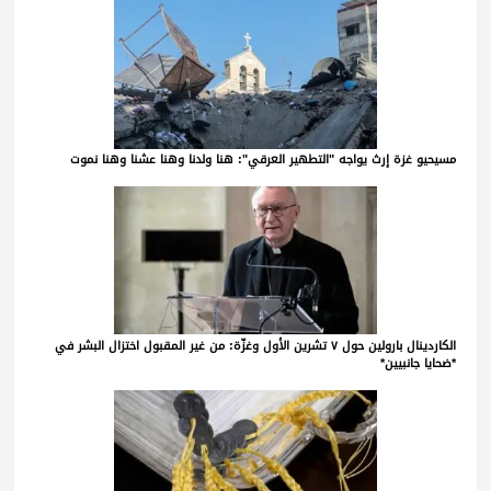
مسيحيو غزة إرث يواجه "التطهير العرقي": هنا ولدنا وهنا عشنا وهنا نموت
الكاردينال بارولين حول ٧ تشرين الأول وغزّة: من غير المقبول اختزال البشر في
*ضحايا جانبيين*