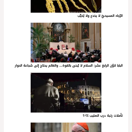
الرّجاء المسيحيّ لا يخدع ولا يُخيِّب
البابا لاوُن الرابع عشر: السلام لا يُبنى بالقوة… والعالم يحتاج إلى شجاعة الحوار
تأملات رتبة درب الصليب ٢٠٢٤