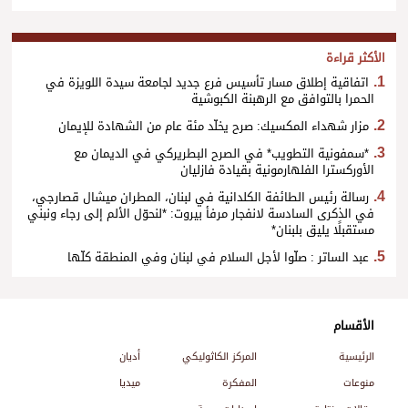
الأكثر قراءة
اتفاقية إطلاق مسار تأسيس فرع جديد لجامعة سيدة اللويزة في
الحمرا بالتوافق مع الرهبنة الكبوشية
مزار شهداء المكسيك: صرح يخلّد مئة عام من الشهادة للإيمان
*سمفونية التطويب* في الصرح البطريركي في الديمان مع
الأوركسترا الفلهارمونية بقيادة فازليان
رسالة رئيس الطائفة الكلدانية في لبنان، المطران ميشال قصارجي،
في الذكرى السادسة لانفجار مرفأ بيروت: *لنحوّل الألم إلى رجاء ونبني
مستقبلًا يليق بلبنان*
عبد الساتر : صلّوا لأجل السلام في لبنان وفي المنطقة كلّها
الأقسام
الرئيسية
المركز الكاثوليكي
أديان
منوعات
المفكرة
ميديا