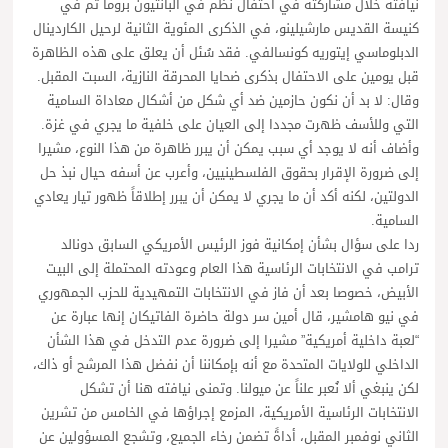
نيافته خلال مشاركته في احتفال نُظم في البانتيون بروما ثم في
كنيسة القديس مارشيلينو، في الذكرى المئوية الثانية لرحيل الكاردينال
الدبلوماسي إيتوريه كونسالفي. فقد سُئل أن يعلق على هذه الظاهرة
قبل يومين على الاحتفال بذكرى ضحايا المحرقة النازية، السبت المقبل.
وقال: لا بد أن نكون حازمين ضد أي شكل من أشكال معاداة السامية
التي وللأسف ظهرت مجددا إلى العيان على خلفية ما يجري في غزة.
وأضاف أنه لا يوجد أي سبب يمكن أن يبرر ظاهرة من هذا النوع، مشيرا
إلى ضرورة الإقرار بحقوق الفلسطينيين، وأعرب عن أسفه حيال نبذ حل
الدولتين، لكنه أكد أن ما يجري لا يمكن أن يبرر إطلاقاً ظهور تيار يعادي
السامية.
ردا على سؤال بشأن إمكانية فوز الرئيس الأمريكي السابق دونالد
ترامب في الانتخابات الرئاسية هذا العام وعودته المحتملة إلى البيت
الأبيض، خصوصا بعد أن فاز في الانتخابات التمهيدية للحزب الجمهوري
في نيو هامشير، قال أمين سر دولة حاضرة الفاتيكان إنها عبارة عن
“لعبة داخلية أمريكية” مشيرا إلى ضرورة عدم التدخل في هذا الشأن
الداخلي للولايات المتحدة مع أنه بإمكاننا أن نفضل هذا المرشح أو ذاك،
لكن ينبغي ألا نُعبر علناً عن ميولنا. وتمنى نيافته هنا أن تشكل
الانتخابات الرئاسية الأمريكية، المزمع إجراؤها في الخامس من تشرين
الثاني نوفمبر المقبل، أداةً تضمن رخاء الجميع، وتشجع المسؤولين عن