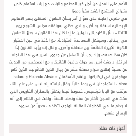
الأمم على العمل من أجل خير المجتمع والبلاد، مع إيلاء اهتمام خاص
بشرائح المجتمع الأشد فقراً وعوزا.
في معرض إجابته على سؤال آخر بشأن القانون المتعلق بمنح الأقاليم
الإيطالية استقلالية أكبر، والذي حظي بموافقة مجلس الشيوخ يوم
الثلاثاء، سأل الكاردينال بارولين ما إذا كان هذا القانون سيعزز التضامن
في إيطاليا، وسيفعّل المساعدة المتبادلة، مع الأخذ في عين الاعتبار
الهوة الكبيرة القائمة بين منطقة وأخرى. وقال إنه يؤيد القانون إذا
كان هذا هدفه، وإلا يجب أن نتساءل عن جدوى السير في هذا الاتجاه.
لم تخل دردشة أمين سر دولة حاضرة الفاتيكان مع الصحفيين من الحديث
عن عملية إطلاق سراح تسعة عشر من رجال الدين الكاثوليك الذين كانوا
موقوفين في نيكاراغوا، بينهم الأسقفان Rolando Alvárez و Isidoro
Mora ، المتواجدان في روما حالياً. وقال نيافته إنه ليس على علم بلقاء
مرتقب مع البابا فرنسيس، خصوصا فيما يتعلق بالمطران ألفاريس الذي
مكث في السجن لأكثر من سنة ونصف السنة. ولفت في الختام إلى أنه
لا يعلم ما هي الخطوات المقبلة الواجب اتخاذها، معرباً عن سروره
للإفراج عنهم.
أخبار ذات صلة: