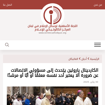
Ski
t
من نحن
اتصل بنا
conten
اللجنة الأسقفية لوسائل الإعلام في لبنان
المركـــز الكاثولـــيـكي للإعـــلام
www.centrecatholique.org
الرئيسية
أديان
الفاتيكان
الكاردينال بارولين يتحدث إلى مسؤولي الاتصالات
عن ضرورة ألا يعتبر أحد نفسه معلمًا أو أبًا أو مرشدًا
30 يناير، 2025