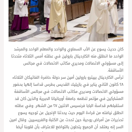
كان حديث يسوع عن الأب السماوي والواحد والمعلم الواحد والمرشد
الواحد ما انطلق منه الكاردينال بارولين في عظته أمس الثلاثاء متحدثا
إلى مسؤولي الاتصالات ومديري مكاتب الاتصالات في مجالس
الأساقفة.
ترأس الكاردينال بييترو بارولين أمين سر دولة حاضرة الفاتيكان الثلاثاء
٢٨ كانون الثاني يناير في بازيليك القديس بطرس قداسا إلهيا بحضور
مسؤولي الاتصالات ومديري مكاتب الاتصالات في مجالس الأساقفة
المشاركين في مؤتمر تنظمه جامعة أوربانيانا الحبرية والذين كان قد
استقبلهم قداسة البابا فرنسيس الاثنين ٢٧ من الشهر. وفي عظته
انطلق نيافته من قراءة اليوم حيث يحدثنا الإنجيل عن توجيه يسوع
تحذيرات من أمراض روحية حين تحدث عن الكتبة والفريسيين. وقال امين
السر إنه يعتقد أن الجميع يتحلون بالتواضع للاعتراف بأن قلوبنا أيضا