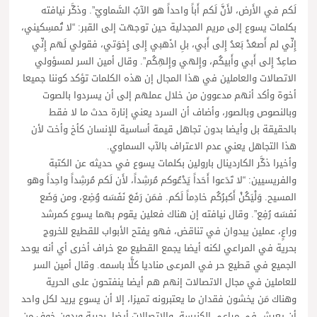
لَكم في الأَرض، لأَنَّ لَكم أَباً واحداً هو الآبُ السَّماويّ”. وذكَّر نيافته
بكلمات يسوع إلى مريم المجدلية حين توجهت إلى القبر: “لا تُمسِكيني،
إِنِّي لم أَصعَدْ بَعدُ إِلى أَبي، بلِ اذَهبي إِلى إِخوَتي، فقولي لَهم إِنِّي
صاعِدٌ إِلى أَبي وأَبيكُم، وإِلهي وإِلهِكُم”. وقال أمين السر لمسؤولي
الاتصالات والعاملين في هذا المجال إن هذه الكلمات تؤكد كوننا جميعا
أخوة وأكد أنهم مدعوون من خلال عملهم إلى أن يسردوا بالصوت
وبالنصوص وبالصور، وأضاف أن السرد يعني إنارة حدث ما لا فقط
بالحقيقة بل وأيضا بدون تجاهل قيمة أساسية للإنسان كأخ وأخت لأن
هذا التجاهل يعني عدم الاعتراف بالآب السماوي.
وأخيرا ذكَّر الكاردينال بارولين بكلمات يسوع في حديثه عن الكتبة
والفريسيين: “لا تَدَعوا أَحَداً يَدْعُوكم مُرشِداً، لأَن لَكم مُرشِداً واحِداً وهو
المسيح. وَلْيَكُنْ أَكبرُكُم خادِماً لَكم. فمَن رَفَعَ نَفَسَه وُضِع، ومن وَضَع
نَفسَه رُفِع”. وقال نيافته إن هناك فعلين يقوم بهما يسوع كمرشد
وراعٍ، عملين يبدوان في تناقض، فهو يفتح الأبواب للقطيع للخروج
بحرية في المراعي لكنه أيضا يجمع القطيع مع خراف أخرى أي أنه يوحد
الجميع في قطيع حر في المرعى مناديا كلًّا باسمه. وقال أمين السر
للعاملين في مجال الاتصالات إنهم هم أيضا ينفتحون على الحرية
وهناك مَن يخشون فقدان ما يعتبرونه تميزا، إلا أن يسوع يريد لكل واحد
أن يعيش في مراعي الكنيسة، والاتصالات أيضا، بحرية وبدون خوف من