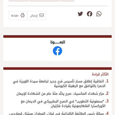
Twitter
Facebook
WhatsApp
إرسال
طباعة
تابعــــــــــونا
الأكثر قراءة
اتفاقية إطلاق مسار تأسيس فرع جديد لجامعة سيدة اللويزة في
الحمرا بالتوافق مع الرهبنة الكبوشية
مزار شهداء المكسيك: صرح يخلّد مئة عام من الشهادة للإيمان
*سمفونية التطويب* في الصرح البطريركي في الديمان مع
الأوركسترا الفلهارمونية بقيادة فازليان
رسالة رئيس الطائفة الكلدانية في لبنان، المطران ميشال قصارجي،