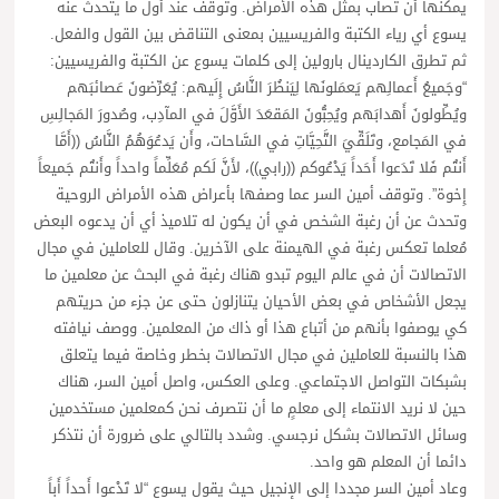
يمكنها أن تصاب بمثل هذه الأمراض. وتوقف عند أول ما يتحدث عنه
يسوع أي رياء الكتبة والفريسيين بمعنى التناقض بين القول والفعل.
ثم تطرق الكاردينال بارولين إلى كلمات يسوع عن الكتبة والفريسيين:
“وجَميعُ أَعمالِهم يَعمَلونَها لِيَنظُرَ النَّاسُ إِلَيهم: يُعَرِّضونَ عَصائبَهم
ويُطِّولونَ أَهدابَهم ويُحِبُّونَ المَقعَدَ الأَوَّلَ في المآدِب، وصُدورَ المَجالِسِ
في المَجامع، وتَلَقِّيَ التَّحِيَّاتِ في السَّاحات، وأَن يَدعُوَهُمُ النَّاسُ ((أَمَّا
أَنتُم فَلا تَدَعوا أَحَداً يَدْعُوكم ((رابي))، لأَنَّ لَكم مُعَلِّماً واحداً وأَنتُم جَميعاً
إِخوة”. وتوقف أمين السر عما وصفها بأعراض هذه الأمراض الروحية
وتحدث عن أن رغبة الشخص في أن يكون له تلاميذ أي أن يدعوه البعض
مُعلما تعكس رغبة في الهيمنة على الآخرين. وقال للعاملين في مجال
الاتصالات أن في عالم اليوم تبدو هناك رغبة في البحث عن معلمين ما
يجعل الأشخاص في بعض الأحيان يتنازلون حتى عن جزء من حريتهم
كي يوصفوا بأنهم من أتباع هذا أو ذاك من المعلمين. ووصف نيافته
هذا بالنسبة للعاملين في مجال الاتصالات بخطر وخاصة فيما يتعلق
بشبكات التواصل الاجتماعي. وعلى العكس، واصل أمين السر، هناك
حين لا نريد الانتماء إلى معلمٍ ما أن نتصرف نحن كمعلمين مستخدمين
وسائل الاتصالات بشكل نرجسي. وشدد بالتالي على ضرورة أن نتذكر
دائما أن المعلم هو واحد.
وعاد أمين السر مجددا إلى الإنجيل حيث يقول يسوع “لا تَدْعوا أَحداً أَباً