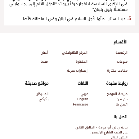
في الذكرى السادسة لانفجار مرفأ بيروت: *لنحوّل الألم إلى رجاء ونبني
مستقبلًا يليق بلبنان*
عبد الساتر : صلّوا لأجل السلام في لبنان وفي المنطقة كلّها
الأقسام
الرئيسية
المركز الكاثوليكي
أديان
منوعات
المفكرة
ميديا
مقالات مختارة
إصدارات حبرية
روابط مفيدة
اللغات
مواقع صديقة
خريطة الموقع
عربي
الفاتيكان
من نحن
English
بكركي
اتصل بنا
Française
اتصل بنا
بناية رياض أبو جودة - الطابق الثاني
جل الديب الشارع الرئيسي
المتن, لبنان