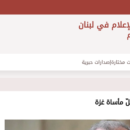
إعلام في لبنان
م
ت مختارة
إصدارات حبرية
لّ مأساة غزة