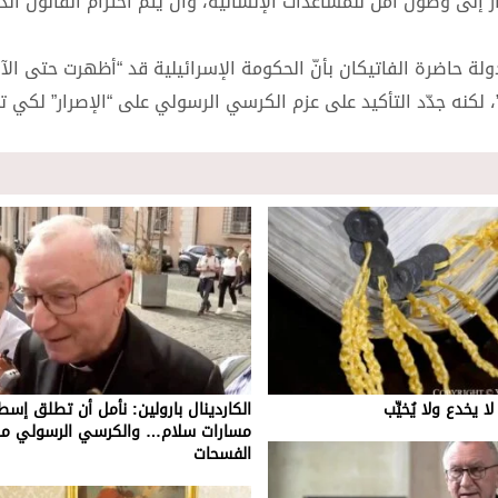
ار إلى وصول آمن للمساعدات الإنسانية، وأن يتمَّ احترام القانون ال
ولة حاضرة الفاتيكان بأنّ الحكومة الإسرائيلية قد “أظهرت حتى الآن
، لكنه جدّد التأكيد على عزم الكرسي الرسولي على “الإصرار” لكي تتغي
ا يخدع ولا يُخيِّب
الكاردينال بارولين: نأمل أن تطلق إسط
مسارات سلام… والكرسي الرسولي مست
الفسحات