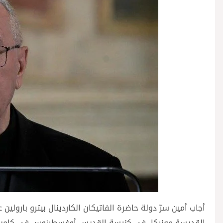
أجاب أمين سرّ دولة حاضرة الفاتيكان الكاردينال بيترو بارو
القديسة مونيكا، في كنيسة القديس أوغسطينوس في كامبو مارزي