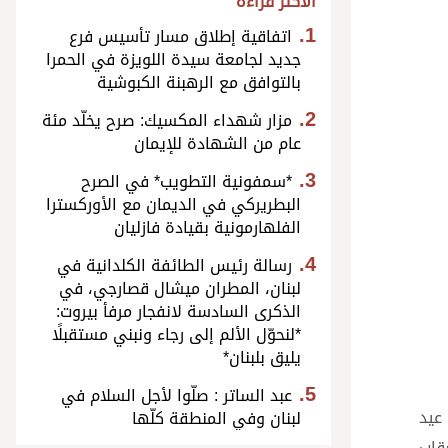
الأكثر قراءة
اتفاقية إطلاق مسار تأسيس فرع
جديد لجامعة سيدة اللويزة في الحمرا
بالتوافق مع الرهبنة الكبوشية
مزار شهداء المكسيك: صرح يخلّد مئة
عام من الشهادة للإيمان
*سمفونية التطويب* في الصرح
البطريركي في الديمان مع الأوركسترا
الفلهارمونية بقيادة فازليان
رسالة رئيس الطائفة الكلدانية في
لبنان، المطران ميشال قصارجي، في
الذكرى السادسة لانفجار مرفأ بيروت:
*لنحوّل الألم إلى رجاء ونبني مستقبلًا
يليق بلبنان*
عبد الساتر : صلّوا لأجل السلام في
عيد
لبنان وفي المنطقة كلّها
قاب