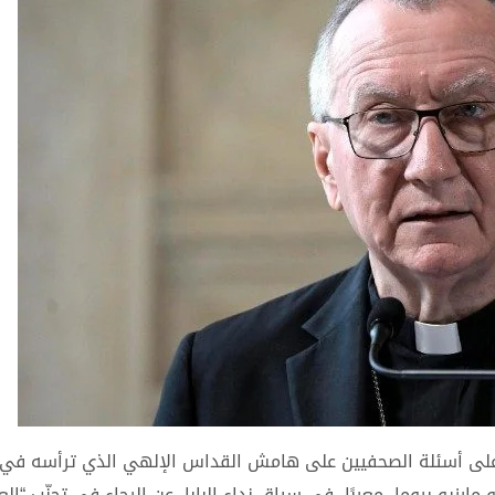
لين على أسئلة الصحفيين على هامش القداس الإلهي الذي ترأسه في 
و بروما، معربًا، في سياق نداء البابا، عن الرجاء في تجنّب “الع