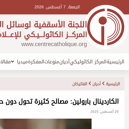
Ski
t
الجمعة, 7 أغسطس, 2026
conten
اللجنة الأسقفية لوسائل ال
المركـــز الكاثولـــيـكي للإعـــلا
www.centrecatholique.org
الرئيسية
المركز الكاثوليكي
أديان
منوعات
المفكرة
مقالا
ميديا
الرئيسية
أديان
الفاتيكان
الكاردينال بارولين: مصالح كثيرة تحول دون ح
29 أغسطس، 2025