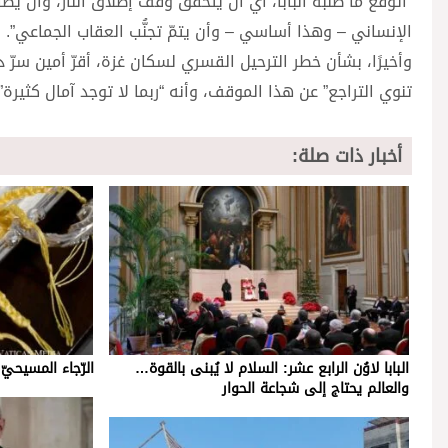
“أتوقّع ما طلبه البابا، أي أن يتحقق وقف إطلاق النار، وأن يُص
الإنساني – وهذا أساسي – وأن يتمّ تجنُّب العقاب الجماعي”.
وأخيرًا، بشأن خطر الترحيل القسري لسكان غزة، أقرّ أمين سرّ د
تنوي التراجع” عن هذا الموقف، وأنه “ربما لا توجد آمال كثيرة”
أخبار ذات صلة:
البابا لاوُن الرابع عشر: السلام لا يُبنى بالقوة…
الرّجاء المسيحيّ ل
والعالم يحتاج إلى شجاعة الحوار