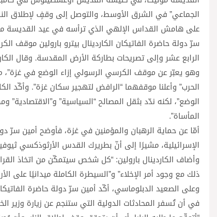
الجماعي” في الشرق الأوسط، والتوصل إلى وقفٍ لإطلاق النا
على هامش القداس الإلهي الذي ترأسه في عيد القديسة مون
سرّ دولة حاضرة الفاتيكان الكاردينال بيترو بارولين موقف الك
الرابع عشر وإلى تصريحات بطاركة الأرض المقدسة. وقال الكاردينا
وهو يعبّر عن موقف الكرسي الرسولي إزاء الوضع في غزة”، مذكّر
الحرب” وأعلنا موقفهما “الرافض لتهجير سكان غزة”. وأكّد الكار
الوضع”، لكنه ندّد بثقل المصالح “السياسية” و”الاقتصادية” و
المأساة”.
أمّا عن حماية الرهبان والمؤمنين في غزة، فأوضح أمين سرّ دولة
الإسرائيلية، مشيرًا إلى أنّ بطريرك القدس الأرثوذكسي ثيوفيلو
وأضاف الكاردينال بارولين: “كل شخص سيتمكّن من اتخاذ القرار
ذلك مع وجود أمر الإخلاء” و”السيطرة الكاملة ميدانيًا على الأر
وعلى الصعيد الدبلوماسي، أكّد أمين سرّ دولة حاضرة الفاتيكان
في أن تُسفر المحادثات الدولية التي ستنجم عن زيارة وزير ا