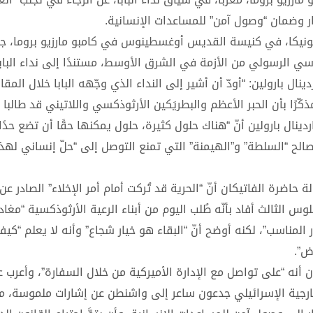
ر وضمان “وصول آمن” للمساعدات الإنسانية.
يكا، في كنيسة القديس أوغسطينوس في كامبو مارزيو بروما، جدّ
رسي الرسولي من الأزمة في الشرق الأوسط، مستندًا إلى نداء البابا
ل بارولين: “أودّ أن أشير إلى النداء الذي وجّهه البابا خلال المقاب
ًا بأن الحبر الأعظم والبطريَكين الأرثوذكسي واللاتيني قد طالبا “
دينال بارولين أنّ “هناك حلول كثيرة، حلول يمكنها حقًا أن تضع حدًا
مصالح “السلطة” و”الهيمنة” التي تمنع التوصل إلى “حلّ إنساني لهذ
 حاضرة الفاتيكان أنّ “الحرية قد تُركت أمام أمر الإخلاء” الصادر ع
س الثالث أفاد بأنّه طُلب اليوم من أبناء الرعية الأرثوذكسية “مغادر
 المناسب”، لكنه أوضح أنّ “البقاء هو خيار شجاع” وأنه لا يعلم “ك
ض”.
 أنه “على تواصل مع الإدارة الأميركية من خلال السفارة”، وأعرب ع
لخارجية الإسرائيلي جدعون ساعر إلى واشنطن عن إشارات ملموسة، مض