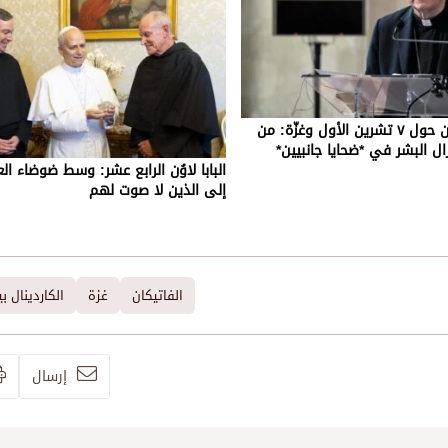
الكاردينال بارولين حول ٧ تشرين الأول وغزّة: من
ال البشر في *ضحايا جانبيين*
البابا لاوُن الرابع عشر: وسط ضوضاء الع
إلى الذين لا صوت لهم
الفاتيكان
غزة
الكاردينال بي
إرسال