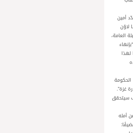
د أمين
 لاوُن
لة العامة،
بإنهاء
 لهذا
ه
ن الحكومة
ة غزة”.
يف سيتحقق
ن أمله
يفًا: