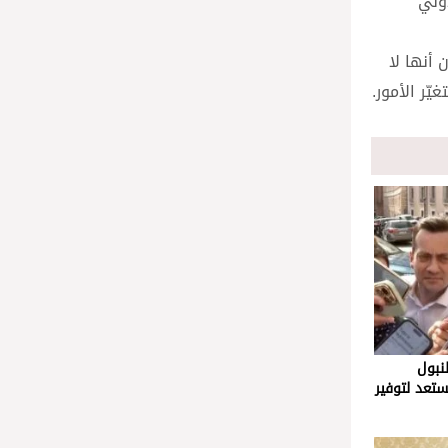
دولي
 أنها لا
ّر الأمور.
نبول
عد لتوفير