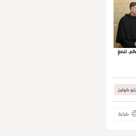
الم، لنصغِ
ترو بارولين
طباعة