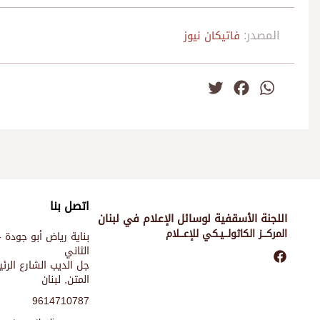
المصدر:
فاتيكان نيوز
Twitter
Facebook
WhatsApp
اتصل بنا
اللجنة الأسقفية لوسائل الإعلام في لبنان
المركـــز الكاثولـــيـكي للإعـــلام
بناية رياض أبو جودة -
الثاني
جل الديب الشارع الر
المتن, لبنان
9614710787