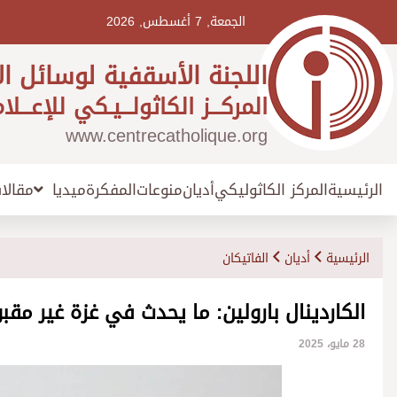
Ski
t
الجمعة, 7 أغسطس, 2026
conten
اللجنة الأسقفية لوسائل ال
المركـــز الكاثولـــيـكي للإعـــلا
www.centrecatholique.org
الرئيسية
المركز الكاثوليكي
أديان
منوعات
المفكرة
مقالا
ميديا
الرئيسية
أديان
الفاتيكان
الكاردينال بارولين: ما يحدث في غزة غير مقب
28 مايو، 2025