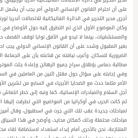
على أن احترام القانون الإنساني الدولي أمر يجب أن يشمل 
أجرى مدير التحرير في الدائرة الفاتيكانية للاتصالات أندريا تور
وكان الموضوع الأول الذي تم التطرق إليه حول الأوضاع في غ
والمستشفيات، بينما لا تبدو في الأفق نوايا لوقف القصف حسب
بغير المقبول وشدد على أن القانون الإنساني الدولي يجب احت
الضرورية للسكان. وأعرب نيافته عن قناعته بأن على الجماعة ا
مطالبة حماس بإطلاق سراح جميع الرهائن وإعادة جثث الموت
وفي إجابته على سؤال حول مقتل اثنين من العاملين في السفارة
الأمر مثلما حدث مع الضحايا الأبرياء في السابع من تشرين الأول
أجل السلام والمبادرات الإنسانية، كما ونبه إلى خطر انتعاش م
ثم كانت الحرب في أوكرانيا من المواضيع التي تطرقت إليها ا
لمباحثات جديدة عقب تلك التي جرت في اسطنبول، وقال أمين ال
مباحثات محتملة وذلك كمكان محايد، وأوضح في هذا السياق أن
المتنازعة، نحن بالأحرى أمام إبداء استعداد لاستضافة لقاء محت