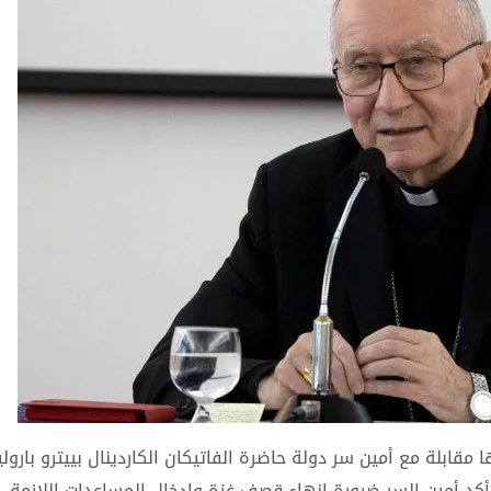
ابلة مع أمين سر دولة حاضرة الفاتيكان الكاردينال بييترو بارولي
ي. وأكد أمين السر ضرورة إنهاء قصف غزة وإدخال المساعدات اللازمة،