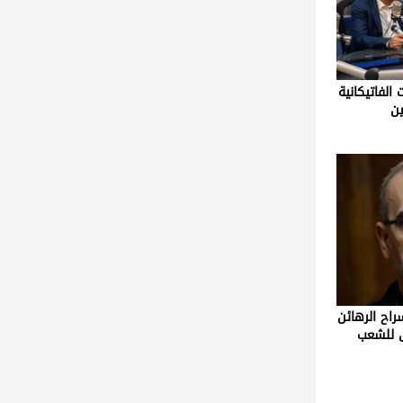
 الفاتيكانية
ين
راح الرهائن
ق للشعب