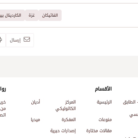
الفاتيكان
غزة
الكاردينال بيي
إرسال
الأقسام
روا
 الطابق
الرئيسية
المركز
أديان
خري
الكاثوليكي
من 
ئيسي
اتصل
منوعات
المفكرة
ميديا
مقالات مختارة
إصدارات حبرية