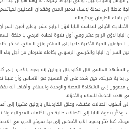
 الروس والأوكرانيين، والتي نرجوها جميعا، ما يهم هو أن تبدأ أخي
حاجة عاجلة إلى هدنة لإنهاء تدمير المدن وفقدان المدنيين لحياتهم
ئم يقبله الطرفان ويحترمانه.
حاديث الأولى لقداسة البابا لاوُن الرابع عشر، وعلق أمين السر أن ا
لبابا لاوُن الرابع عشر وفي أول تلاوة لصلاة افرحي يا ملكة السم
مؤمنين للمرة الأخيرة داعيا إلى السلام ونزع السلاح، قد كرر كلمات
ين السر أن البابا والكرسي الرسولي بكامله ملتزمان من أجل بناء ا
مشهد العالمي قال الكاردينال بارولين إنه يعود بالأحرى إلى كلما
س بداية حبريته، حين شدد على أن المسيح هو الأساس وأن علينا نح
ين مدعوون إلى الشهادة للمحبة والوحدة والسلام. وأضاف أنه يفض
في هذه الخدمة للسلام والأخوّة.
 إلى أسلوب اتصالات مختلف، وعلق الكاردينال بارولين مشيرا إلى أهم
ذكَّر بدعوة البابا إلى اتصالات خالية من الكلمات العدوانية ولا ت
يقة. كما ذكَّر بدعوة الأب الأقدس إلى نبذ نموذج الحرب في الاتصال