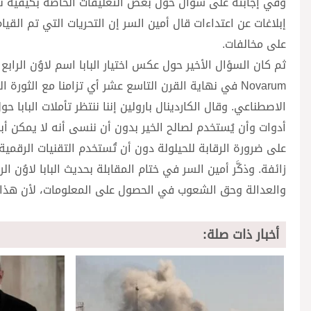
وفي إجابته على سؤال حول بعض التعليقات الخاصة بكيفية ت
إبلاغات عن اعتداءات قال أمين السر إن التحريات التي تم القيام 
على مخالفات.
Novarum في نهاية القرن التاسع عشر أي تزامنا مع الثور
الاصطناعي. وقال الكاردينال بارولين إننا ننتظر تأملات البابا 
أدوات وأن يُستخدم لصالح الخير بدون أن ننسى أنه لا يمكن أب
على ضرورة الرقابة للحيلولة دون أن تُستخدم التقنيات الرقمية
زائفة. وذكَّر أمين السر في ختام المقابلة بحديث البابا لاوُن
والعدالة وحق الشعوب في الحصول على المعلومات، لأن هذا ما
أخبار ذات صلة: