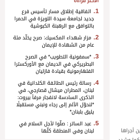
الأكثر قراءة
اتفاقية إطلاق مسار تأسيس فرع
جديد لجامعة سيدة اللويزة في الحمرا
بالتوافق مع الرهبنة الكبوشية
مزار شهداء المكسيك: صرح يخلّد مئة
عام من الشهادة للإيمان
*سمفونية التطويب* في الصرح
البطريركي في الديمان مع الأوركسترا
الفلهارمونية بقيادة فازليان
رسالة رئيس الطائفة الكلدانية في
لبنان، المطران ميشال قصارجي، في
الذكرى السادسة لانفجار مرفأ بيروت:
*لنحوّل الألم إلى رجاء ونبني مستقبلًا
يليق بلبنان*
عبد الساتر : صلّوا لأجل السلام في
ن أجراها
لبنان وفي المنطقة كلّها
 كما وشدد