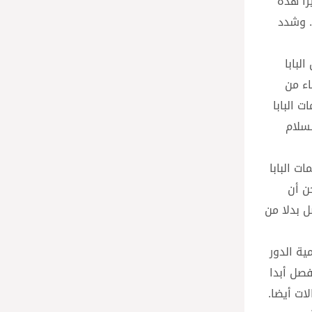
را هذه
. وشدد
لبابا
اء من
 البابا
لسلام
ت البابا
ن أن
ل بدلا من
ية الدور
فصل أبدا
ات أيضا.