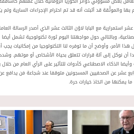
عامل بعض مسؤولي دوائر الكوريا الرومانية خلال عملهم كأساقفة
بها والموثَّقة قد أثبتت أنه قد تم احترام الإجراءات السارية ولم يت
ة الصناعية، وبالتالي حول مواجهتنا اليوم ثورة تكنولوجية تشمل أيضا ا
حول هذا الأمر، وأوضح أن ما توفره لنا التكنولوجيا من إمكانيات يجب 
دا أن نوكل إلى آلة قرارات تتعلق بحياة الأشخاص أو موتهم. وشدد 
 وأيضا الذكاء الاصطناعي كأدوات للتأثير على الرأي العام من خلال 
 الرابع عشر عن الصحفيين المسجونين متوقفا عند شجاعة مَن يدافع عن
 يمكنها من اتخاذ خيارات حرة.