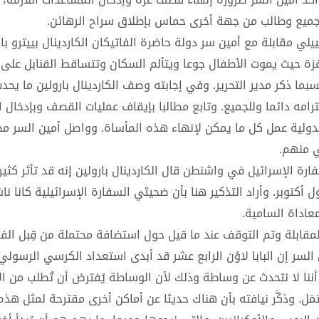
الجميع وطالب من جهة أخرى حماس بإطلاق سراح الرهائن.
نييلي مقابلة مع أمين سر دولة حاضرة الفاتيكان الكاردينال بييترو بار
زة حيث يموت الأطفال جوعا ويتألم السكان وتتساقط القنابل على
ما ذكر مدير التحرير. وفي إجابته وصف الكاردينال بارولين ما يح
رامه دائما وللجميع. وتابع مطالبا بإيقاف عمليات القصف وبإدخال 
لدولية عمل كل ما يمكن لإنهاء هذه المأساة. وواصل أمين السر مجدّ
ي منهم.
 الإسرائيل في واشنطن قال الكاردينال بارولين إنه قد تأثر كثيرا
 أكتوبر. وأراد التذكير هنا بأن ضحيتَي السفارة الإسرائيلية كانا ن
عاداة السامية.
لمقابلة وتم التوقف عند ما قيل حول استضافة محتملة من قِبل الفا
سر إن البابا لاوُن الرابع عشر قد أبدى استعداد الكرسي الرسول
نا لا نتحدث عن وساطة وذلك لأن الوساطة يُفترض أن تُطلب من ا
مَل. وذكَّر نيافته بأن هناك حديثا عن أماكن أخرى مقترحة لمثل هذه