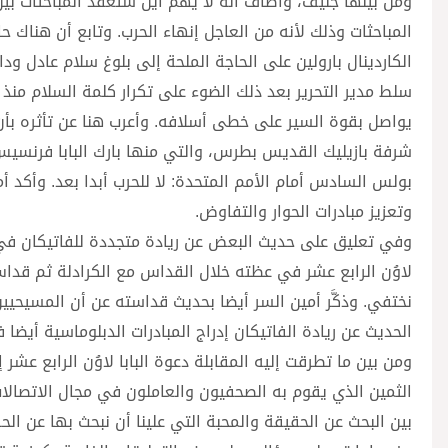
ومن بينها جنيف، وأضاف أنه لا يهم أين ستُعقد المباحثات بين
المباحثات وذلك لأنه من العاجل إنهاء الحرب. وتابع أن هناك 
الكاردينال بارولين على الحاجة الملحة إلى بلوغ سلام عادل ودا
سلط مدير التحرير بعد ذلك الضوء على تكرار كلمة السلام منذ الأ
يواصل بقوة السير على خطى أسلافه. وأعرب هنا عن تأثره بأن ا
شرفة بازيليك القديس بطرس، والتي منها بارك البابا فرنسيس ال
بولس السادس أمام الأمم المتحدة: لا للحرب أبدا بعد. وأكد أم
وتعزيز مبادرات الحوار والتفاوض.
وفي تعليق على حديث البعض عن ريادة متجددة للفاتيكان في ال
لاوُن الرابع عشر في عظته خلال القداس مع الكرادلة ثم قدا
نختفي. وذكَّر أمين السر أيضا بحديث قداسته عن أن المسيحي
الحديث عن ريادة الفاتيكان إدراج المبادرات الدبلوماسية أيضا 
ومن بين ما تطرقت إليه المقابلة دعوة البابا لاوُن الرابع عشر
الثمين الذي يقوم به الصحفيون والعاملون في مجال الاتصالات. و
بين البحث عن الحقيقة والمحبة التي علينا أن نبحث بها عن الحق