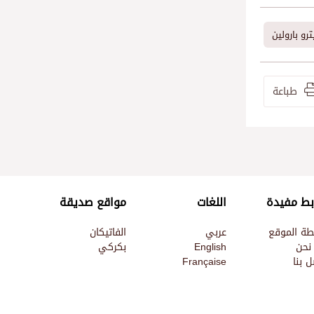
ترو بارولين
طباعة
بط مفيدة
اللغات
مواقع صديقة
طة الموقع
عربي
الفاتيكان
نحن
English
بكركي
 بنا
Française