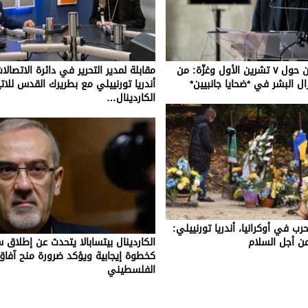
الكاردينال بارولين حول ٧ تشرين الأول وغزّة: من
مقابلة لمدير التحرير في دائرة الاتصالات
ال البشر في *ضحايا جانبيين*
أندريا تورنييلي مع بطريرك القدس للات
الكاردينال…
ب في أوكرانيا، أندريا تورنييلي:
ن أجل السلام
الكاردينال بيتسابالا يتحدث عن إطلاق س
كخطوة إيجابية ويؤكد ضرورة منح آفا
الفلسطيني