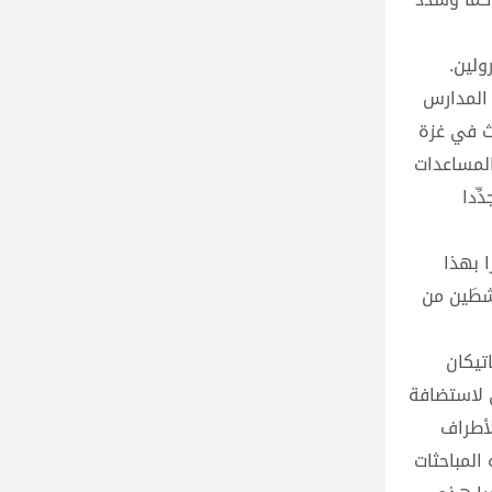
ولين.
 المدارس
دث في غزة
المساعدات
ِدا
 بهذا
اشطَين من
تيكان
ي لاستضافة
لأطراف
 المباحثات