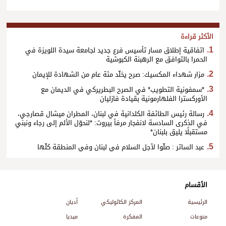
الأكثر قراءة
اتفاقية إطلاق مسار تأسيس فرع جديد لجامعة سيدة اللويزة في
الحمرا بالتوافق مع الرهبنة الكبوشية
مزار شهداء المكسيك: صرح يخلّد مئة عام من الشهادة للإيمان
*سمفونية التطويب* في الصرح البطريركي في الديمان مع
الأوركسترا الفلهارمونية بقيادة فازليان
رسالة رئيس الطائفة الكلدانية في لبنان، المطران ميشال قصارجي،
في الذكرى السادسة لانفجار مرفأ بيروت: *لنحوّل الألم إلى رجاء ونبني
مستقبلًا يليق بلبنان*
عبد الساتر : صلّوا لأجل السلام في لبنان وفي المنطقة كلّها
الأقسام
الرئيسية
المركز الكاثوليكي
أديان
منوعات
المفكرة
ميديا