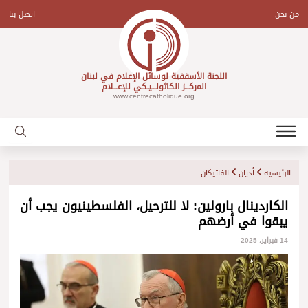
Ski
t
من نحن
اتصل بنا
conten
اللجنة الأسقفية لوسائل الإعلام في لبنان
المركـــز الكاثولـــيـكي للإعـــلام
www.centrecatholique.org
الرئيسية
أديان
الفاتيكان
الكاردينال بارولين: لا للترحيل، الفلسطينيون يجب أن
يبقوا في أرضهم
14 فبراير، 2025