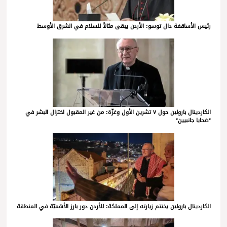
رئيس الأساقفة دال توسو: الأردن يبقى مثالاً للسلام في الشرق الأوسط
الكاردينال بارولين حول ٧ تشرين الأول وغزّة: من غير المقبول اختزال البشر في
*ضحايا جانبيين*
الكاردينال بارولين يختتم زيارته إلى المملكة: للأردن دور بارز الأهميّة في المنطقة