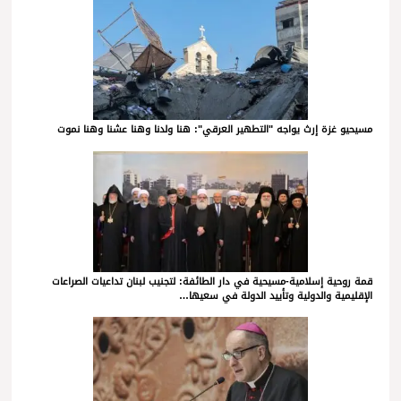
مسيحيو غزة إرث يواجه "التطهير العرقي": هنا ولدنا وهنا عشنا وهنا نموت
قمة روحية إسلامية-مسيحية في دار الطائفة: لتجنيب لبنان تداعيات الصراعات
الإقليمية والدولية وتأييد الدولة في سعيها…