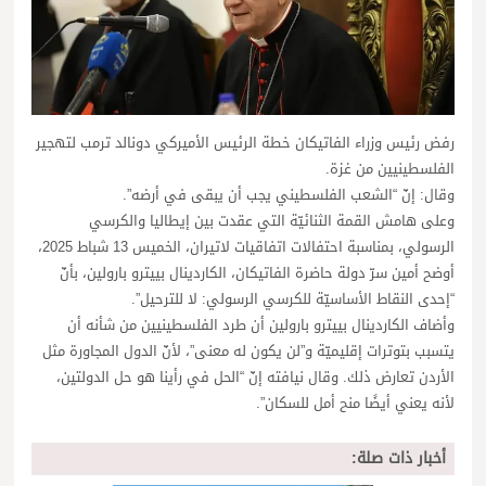
رفض رئيس وزراء الفاتيكان خطة الرئيس الأميركي دونالد ترمب لتهجير
الفلسطينيين من غزة.
وقال: إنّ “الشعب الفلسطيني يجب أن يبقى في أرضه”.
وعلى هامش القمة الثنائيّة التي عقدت بين إيطاليا والكرسي
الرسولي، بمناسبة احتفالات اتفاقيات لاتيران، الخميس 13 شباط 2025،
أوضح أمين سرّ دولة حاضرة الفاتيكان، الكاردينال بييترو بارولين، بأنّ
“إحدى النقاط الأساسيّة للكرسي الرسولي: لا للترحيل”.
وأضاف الكاردينال بييترو بارولين أن طرد الفلسطينيين من شأنه أن
يتسبب بتوترات إقليميّة و”لن يكون له معنى”، لأنّ الدول المجاورة مثل
الأردن تعارض ذلك. وقال نيافته إنّ “الحل في رأينا هو حل الدولتين،
لأنه يعني أيضًا منح أمل للسكان”.
أخبار ذات صلة: