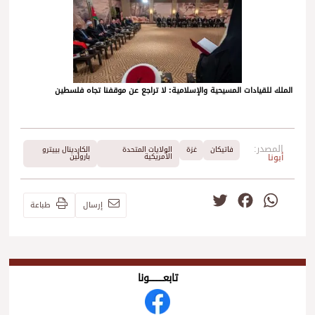
الملك للقيادات المسيحية والإسلامية: لا تراجع عن موقفنا تجاه فلسطين
المصدر:
فاتيكان
غزة
الولايات المتحدة
الكاردينال بييترو
أبونا
الأمريكية
بارولين
Twitter
Facebook
WhatsApp
إرسال
طباعة
تابعــــــــــونا