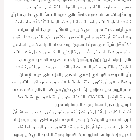
يسوع، المصلوب والقائم من بين الأموات. لكننا نحن المكرّسين
والمكرّسات، قد نلنا دعوة خاصة، هي دعوة التتلمذ، التي تطلب منا بأن
نشهد لأولوية الله بواسطة حياتنا. وهذه الرسالة تأخذ أهمية خاصة
في أيامنا، حيث نختبر – في كثير من الأماكن – غياب الله أو نسيانه.
وهنا يمكننا أن نتبنى برنامج القديس بندكتس الذي يُلخَّص بهذا القول:
“لا تُفضّل شيئًا على محبة المسيح”. وقد تحدانا البابا بندكتس السادس
عشر في هذا السياق أيضًا حين قال: “إن المكرّسين، داخل شعب الله،
هم الرُقباء الذين يرَون ويبشّرون بالحياة الجديدة الحاضرة في قلب
التاريخ”. وبالتالي بحكم المعمودية والنذور، نحن مدعوّون لكي نشهد
بأن الله وحده هو الذي يُضفي المعنى والملء على حياة الإنسان.
ولهذا ينبغي أن تكون حياتنا علامة بليغة على حضور ملكوت الله وسط
عالم اليوم. نحن مدعوّون، إذًا، لكي نكون في هذا العالم علامة صادقة
ومنيرة للإنجيل ولتناقضاته الخلّاقة. بدون أن نتماهى مع عقلية هذا
الزمن، بل نغير أنفسنا ونجدد التزامنا باستمرار.
أضاف الكاردينال أنخيل فرنانديز أرتيمي يقول وفي الإنجيل، سمعنا أنَّ
الرب القائم من الموت كان ينتظر تلاميذه على شاطئ البحر. ويقول لنا
الإنجيل أنه حين ظنّوا أن كل شيء قد انتهى، حضر الرب وجاء للقاء
الذين وإذ كانوا قد امتلؤوا فرحًا هتفوا بصوت التلميذ الذي كان يسوع