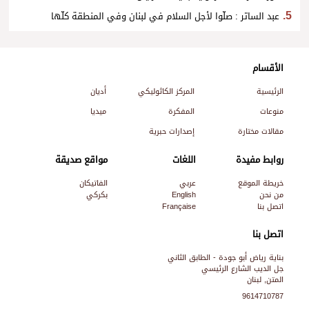
عبد الساتر : صلّوا لأجل السلام في لبنان وفي المنطقة كلّها
الأقسام
الرئيسية
المركز الكاثوليكي
أديان
منوعات
المفكرة
ميديا
مقالات مختارة
إصدارات حبرية
روابط مفيدة
اللغات
مواقع صديقة
خريطة الموقع
عربي
الفاتيكان
من نحن
English
بكركي
اتصل بنا
Française
اتصل بنا
بناية رياض أبو جودة - الطابق الثاني
جل الديب الشارع الرئيسي
المتن, لبنان
9614710787