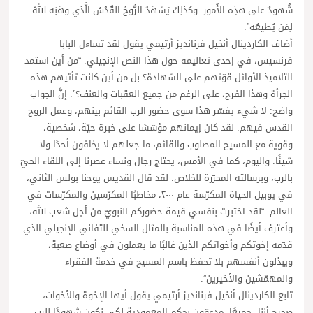
شُهودٌ على هذِه الأُمور. وكذلِكَ يَشهَدُ الرُّوحُ القُدُسُ الَّذي وهَبَه اللهُ
لِمَن يُطيعُه”.
أضاف الكاردينال أنخيل فرنانديز أرتيمي يقول لقد تساءل البابا
فرنسيس، في إحدى تعاليمه حول هذا النص الإنجيلي: “من أين استمد
التلاميذ الأوائل قوّتهم على الشهادة؟ بل من أين كانت تأتيهم هذه
الجرأة وهذا الفرح، على الرغم من جميع العقبات والعنف؟”. إنَّ الجواب
واضح: لا شيء يفسّر هذا سوى حضور الرب القائم بينهم، وعمل الروح
القدس فيهم. لقد كان إيمانهم مؤسّسًا على خبرة حيّة، شخصية،
وقوية مع المسيح المصلوب والقائم، ما جعلهم لا يخافون أحدًا ولا
شيئًا. واليوم، كما في الأمس، يحتاج رجال ونساء عصرنا إلى اللقاء الحيّ
بالرب، وبرسالته المحرّرة للخلاص. لقد قال القديس يوحنا بولس الثاني،
في يوبيل الحياة المكرّسة عام ٢٠٠٠، مخاطبًا المكرّسين والمكرّسات في
العالم: “لقد اختبرت بنفسي قيمة حضوركم النبويّ من أجل شعب الله،
وأعترف أيضًا في هذه المناسبة بالمثال السخي للتفاني الإنجيلي الذي
قدّمه إخوتكم وأخواتكم الذين غالبًا ما يعملون في أوضاع صعبة،
ويبذلون أنفسهم بلا تحفظ باسم المسيح في خدمة الفقراء
والمهمّشين والأخيرين”.
تابع الكاردينال أنخيل فرنانديز أرتيمي يقول أيها الإخوة والأخوات،
صحيح أننا، جميعًا، مدعوّون بحكم المعمودية لكي نكون شهودًا للرب