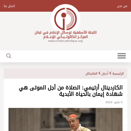
Ski
t
من نحن
اتصل بنا
conten
اللجنة الأسقفية لوسائل الإعلام في لبنان
المركـــز الكاثولـــيـكي للإعـــلام
www.centrecatholique.org
الرئيسية
أديان
الفاتيكان
الكاردينال أرتيمي: الصلاة من أجل الموتى هي
شهادة إيمان بالحياة الأبدية
5 مايو، 2025