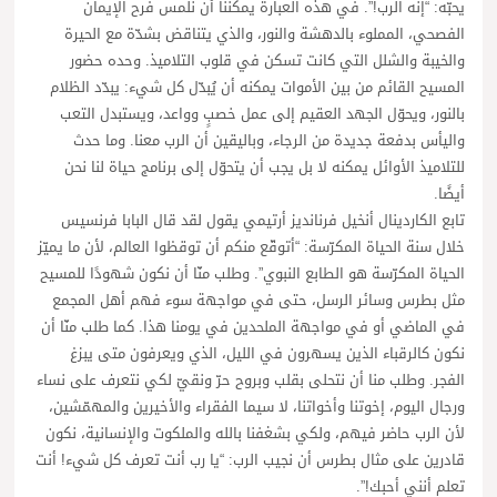
يحبّه: “إنه الرب!”. في هذه العبارة يمكننا أن نلمس فرح الإيمان
الفصحي، المملوء بالدهشة والنور، والذي يتناقض بشدّة مع الحيرة
والخيبة والشلل التي كانت تسكن في قلوب التلاميذ. وحده حضور
المسيح القائم من بين الأموات يمكنه أن يُبدّل كل شيء: يبدّد الظلام
بالنور، ويحوّل الجهد العقيم إلى عمل خصبٍ وواعد، ويستبدل التعب
واليأس بدفعة جديدة من الرجاء، وباليقين أن الرب معنا. وما حدث
للتلاميذ الأوائل يمكنه لا بل يجب أن يتحوّل إلى برنامج حياة لنا نحن
أيضًا.
تابع الكاردينال أنخيل فرنانديز أرتيمي يقول لقد قال البابا فرنسيس
خلال سنة الحياة المكرّسة: “أتوقّع منكم أن توقظوا العالم، لأن ما يميّز
الحياة المكرّسة هو الطابع النبوي”. وطلب منّا أن نكون شهودًا للمسيح
مثل بطرس وسائر الرسل، حتى في مواجهة سوء فهم أهل المجمع
في الماضي أو في مواجهة الملحدين في يومنا هذا. كما طلب منّا أن
نكون كالرقباء الذين يسهرون في الليل، الذي ويعرفون متى يبزغ
الفجر. وطلب منا أن نتحلى بقلب وبروح حرّ ونقيّ لكي نتعرف على نساء
ورجال اليوم، إخوتنا وأخواتنا، لا سيما الفقراء والأخيرين والمهمّشين،
لأن الرب حاضر فيهم، ولكي بشغفنا بالله والملكوت والإنسانية، نكون
قادرين على مثال بطرس أن نجيب الرب: “يا رب أنت تعرف كل شيء! أنت
تعلم أنني أحبك!”.