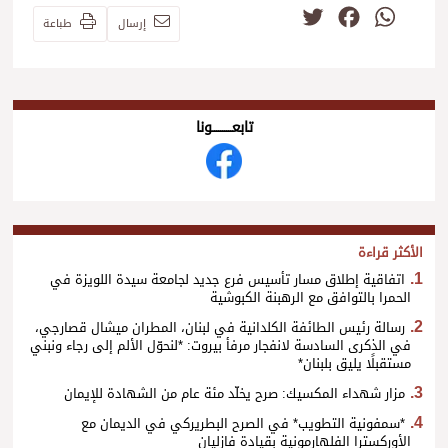
Twitter
Facebook
WhatsApp
إرسال
طباعة
تابعــــــــــونا
الأكثر قراءة
اتفاقية إطلاق مسار تأسيس فرع جديد لجامعة سيدة اللويزة في
الحمرا بالتوافق مع الرهبنة الكبوشية
رسالة رئيس الطائفة الكلدانية في لبنان، المطران ميشال قصارجي،
في الذكرى السادسة لانفجار مرفأ بيروت: *لنحوّل الألم إلى رجاء ونبني
مستقبلًا يليق بلبنان*
مزار شهداء المكسيك: صرح يخلّد مئة عام من الشهادة للإيمان
*سمفونية التطويب* في الصرح البطريركي في الديمان مع
الأوركسترا الفلهارمونية بقيادة فازليان