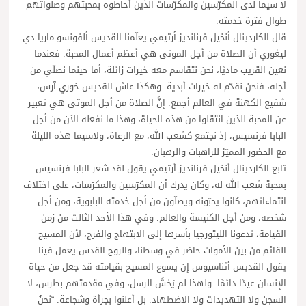
لا سيما لدى المكرّسين والمكرّسات الذين أحاطوه بمحبتهم وصلواتهم
طوال فترة خدمته.
قال الكاردينال أنخيل فرنانديز أرتيمي يعلّمنا القديس ألفونسو ماريا دي
ليغوري أن الصلاة من أجل الموتى هي أعظم أعمال المحبة. فعندما
نعين القريب ماديًا، نحن نتقاسم معه خيرات زائلة، أما حينما نصلّي من
أجله، فنحن نقدّم له خيرات أبدية. وهكذا عاش القديس خوري آرس،
شفيع الكهنة في العالم أجمع. إنَّ الصلاة من أجل الموتى هي تعبير
عن المحبة للذين انتقلوا من هذه الحياة، وهذا ما نفعله الآن من أجل
البابا فرنسيس، إذ نجتمع كشعب الله، مع الرعاة، ولاسيما هذه الليلة
مع الحضور المميّز للراهبات والرهبان.
تابع الكاردينال أنخيل فرنانديز أرتيمي يقول لقد شعر البابا فرنسيس
بمحبة شعب الله له، وكان يدرك أن المكرّسين والمكرّسات، على اختلاف
انتماءاتهم، كانوا يحبّونه ويصلّون من أجل خدمته البابوية، ومن أجل
شخصه، ومن أجل الكنيسة والعالم. وفي هذا الأحد الثالث من زمن
القيامة، تدعونا الليتورجيا بأسرها إلى الابتهاج والفرح، لأن المسيح
القائم من بين الأموات حاضر في وسطنا، والروح القدس يعمل فينا.
يقول القديس أثناسيوس إن يسوع المسيح بقيامته قد جعل من حياة
الإنسان عيدًا دائمًا. ولهذا لم يَخشَ الرسل، وفي مقدمتهم بطرس، لا
السجن ولا التهديدات ولا الاضطهاد. بل أعلنوا بجرأة وشجاعة: “نَحنُ