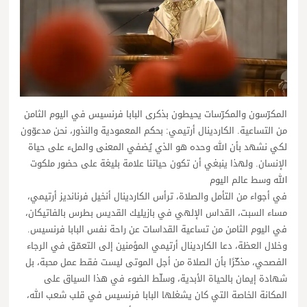
المكرّسون والمكرّسات يحيطون بذكرى البابا فرنسيس في اليوم الثامن
من التساعية. الكاردينال أرتيمي: بحكم المعمودية والنذور، نحن مدعوّون
لكي نشهد بأن الله وحده هو الذي يُضفي المعنى والملء على حياة
الإنسان. ولهذا ينبغي أن تكون حياتنا علامة بليغة على حضور ملكوت
الله وسط عالم اليوم
في أجواء من التأمل والصلاة، ترأس الكاردينال أنخيل فرنانديز أرتيمي،
مساء السبت، القداس الإلهي في بازيليك القديس بطرس بالفاتيكان،
في اليوم الثامن من تساعية القداسات عن راحة نفس البابا فرنسيس.
وخلال العظة، دعا الكاردينال أرتيمي المؤمنين إلى التعمّق في الرجاء
الفصحي، مذكّرًا بأن الصلاة من أجل الموتى ليست فقط عمل محبة، بل
شهادة إيمان بالحياة الأبدية، وسلّط الضوء في هذا السياق على
المكانة الخاصة التي كان يشغلها البابا فرنسيس في قلب شعب الله،