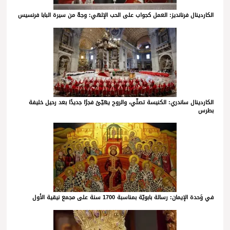
الكاردينال فرنانديز: العمل كجواب على الحب الإلهي: وجهٌ من سيرة البابا فرنسيس
الكاردينال ساندري: الكنيسة تصلّي، والروح يهيّئ فجرًا جديدًا بعد رحيل خليفة
بطرس
في وَحدة الإيمان: رسالة بابويّة بمناسبة 1700 سنة على مجمع نيقية الأول