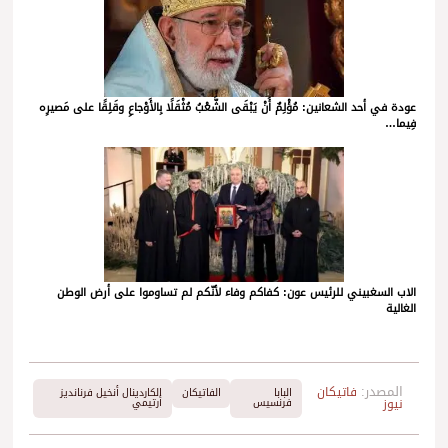
عودة في أحد الشعانين: مُؤْلِمٌ أَنْ يَبْقَى الشَّعْبُ مُثْقَلًا بِالأَوْجاعِ وقَلِقًا على مَصيرِه
فِيما…
الاب السغبيني للرئيس عون: كفاكم وفاء لأنّكم لم تساوموا على أرض الوطن
الغالية
المصدر:
فاتيكان
البابا
الفاتيكان
الكاردينال أنخيل فرنانديز
نيوز
فرنسيس
أرتيمي