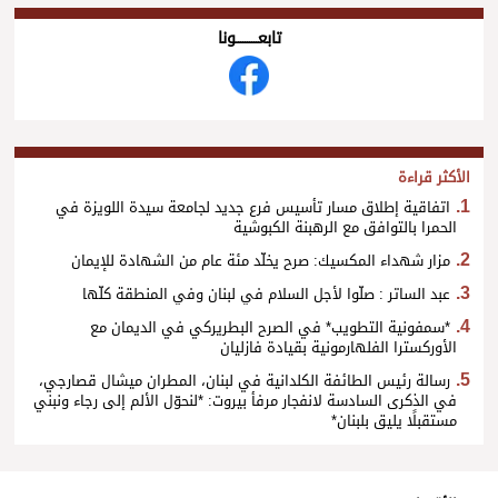
تابعــــــــــونا
الأكثر قراءة
اتفاقية إطلاق مسار تأسيس فرع جديد لجامعة سيدة اللويزة في
الحمرا بالتوافق مع الرهبنة الكبوشية
مزار شهداء المكسيك: صرح يخلّد مئة عام من الشهادة للإيمان
عبد الساتر : صلّوا لأجل السلام في لبنان وفي المنطقة كلّها
*سمفونية التطويب* في الصرح البطريركي في الديمان مع
الأوركسترا الفلهارمونية بقيادة فازليان
رسالة رئيس الطائفة الكلدانية في لبنان، المطران ميشال قصارجي،
في الذكرى السادسة لانفجار مرفأ بيروت: *لنحوّل الألم إلى رجاء ونبني
مستقبلًا يليق بلبنان*