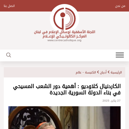
Ski
t
من نحن
اتصل بنا
conten
اللجنة الأسقفية لوسائل الإعلام في لبنان
المركـــز الكاثولـــيـكي للإعـــلام
www.centrecatholique.org
الرئيسية
أديان
الكنيسة - عالم
الكاردنيال كلاوديو : أهمية دور الشعب المسيحي
في بناء الدولة السورية الجديدة
27 يناير، 2025