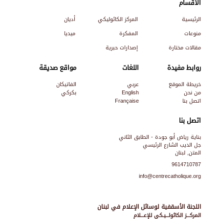
الأقسام
الرئيسية
المركز الكاثوليكي
أديان
منوعات
المفكرة
ميديا
مقالات مختارة
إصدارات حبرية
روابط مفيدة
اللغات
مواقع صديقة
خريطة الموقع
عربي
الفاتيكان
من نحن
English
بكركي
اتصل بنا
Française
اتصل بنا
بناية رياض أبو جودة - الطابق الثاني
جل الديب الشارع الرئيسي
المتن, لبنان
9614710787
info@centrecatholique.org
اللجنة الأسقفية لوسائل الإعلام في لبنان
المركـــز الكاثولـــيـكي للإعـــلام