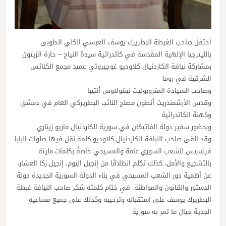
أحتفل صاحب الغبطة البطريرك يوسف العبسي الكلي الطوبى
بالليترجيا الإلهية المقدسة في كاتدرائية سيدة النياح – حارة الزيتون
بمشاركة نيافة الكاردنيال كلاوديو غوجيروتي عميد مجمع الكنائس
الشرقية في روما
وصاحب السيادة المتروبوليت نيقولاوس أنتيبا
وقدس الأرشمندريت أنطون مصلح النائب البطريركي العام في دمشق
وكهنة الكاتدرائية
وبحضور سفير دولة الفاتيكان في سورية الكاردنيال ماريو زيناري
وقد القى صاحب النبافة الكاردنيال كلاوديو كلمة نقل فيها صلوات البابا
فرنسيس للشعب السوري عامة والمسيحي خاصةً بكلمات مليئة
بالتشجيع والأمل، كذلك تكلم انطلاقًا من إنجيل اليوم، إنجيل زكا العشار،
عن أهمية دور الشعب المسيحي في بناء الدولة السورية الجديدة دولة
الدستور والقانون والمواطنة. في ختام كلمته شكر صاحب النيافة غبطة
البطريرك يوسف على استقباله وترحيبه وكذلك على جميع مساعيه
الجدية حيال ما تمر به سورية.