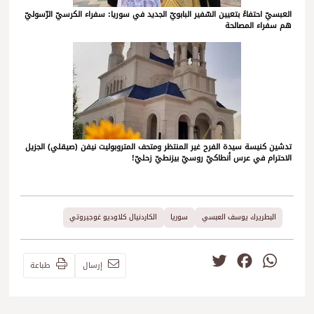
العبسيّ احتفاءً بتعيين السّفير البابويّ الجديد في سوريا: سفراء الكرسيّ الرّسوليّ
هم سفراء المصالحة
تدشين كنيسة سيدة الفرح غير المنتظر ومتحف المتروبوليت نيفن (صيقلي) الجزيل
الاحترام في عرس أنطاكيّ روسيّ بيزنطيّ زحليّ!
البطريرك يوسف العبسي
سوريا
الكاردنيال كلاوديو غوجيروتي
Twitter
Facebook
WhatsApp
إرسال
طباعة