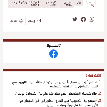
المصدر:
بيان
مسيحيو
كنيسة مار
المركز الكاثوليكي للدراسات
أبونا
سوريا
الياس
والإعلام
Twitter
Facebook
WhatsApp
إرسال
طباعة
تابعــــــــــونا
الأكثر قراءة
اتفاقية إطلاق مسار تأسيس فرع جديد لجامعة سيدة اللويزة في
الحمرا بالتوافق مع الرهبنة الكبوشية
مزار شهداء المكسيك: صرح يخلّد مئة عام من الشهادة للإيمان
*سمفونية التطويب* في الصرح البطريركي في الديمان مع
الأوركسترا الفلهارمونية بقيادة فازليان