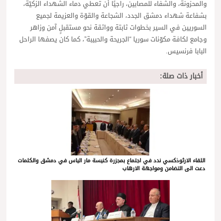
والمحزونة، والشفاء للمصابين، راجيًا أن تعطي دماء الشهداء الزكيّة،
بشفاعة شهداء دمشق الجدد، الشجاعة والقوّة والعزيمة لجميع
السوريين في السير بخطوات ثابتة وواثقة نحو مستقبلٍ آمن وزاهر
وجامع لكافة مكوّنات سوريا “الجريحة والحبيبة”، كما كان يصفها الراحل
البابا فرنسيس.
أخبار ذات صلة:
اللقاء الارثوذكسي ندد في اجتماع بمجزرة كنيسة مار الياس في دمشق والكلمات
دعت الى التضامن ومواجهة الارهاب