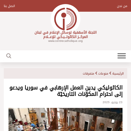
Ski
t
من نحن
اتصل بنا
conten
اللجنة الأسقفية لوسائل الإعلام في لبنان
المركـــز الكاثولـــيـكي للإعـــلام
www.centrecatholique.org
الرئيسية
منوعات
متفرقات
الكاثوليكي يدين العمل الإرهابي في سوريا ويدعو
إلى احترام المكوّنات التاريخيّة
23 يونيو، 2025