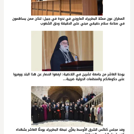
المطران عون ممثلا البطريرك الماروني في ندوة في جبيل: لنكن ممن يساهمون
في صناعة سلام حقيقي مبني على الحقيقة وحق الشعوب
يوحنا العاشر من جامعة تشرين في اللاذقية: ارفعوا الحصار عن هذا البلد ووفروا
على حكوماتكم والمنظمات الدولية ضريبة…
وفد مجلس كنائس الشرق الأوسط يعزّي غبطة البطريرك يوحنّا العاشر بشهداء