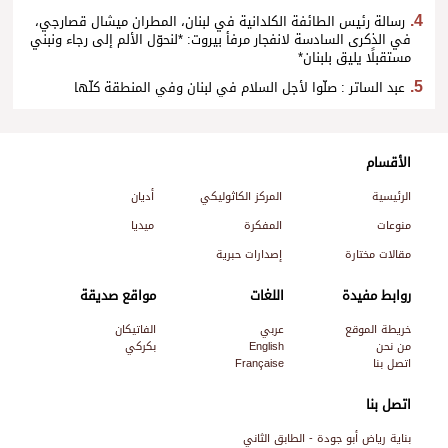
رسالة رئيس الطائفة الكلدانية في لبنان، المطران ميشال قصارجي،
في الذكرى السادسة لانفجار مرفأ بيروت: *لنحوّل الألم إلى رجاء ونبني
مستقبلًا يليق بلبنان*
عبد الساتر : صلّوا لأجل السلام في لبنان وفي المنطقة كلّها
الأقسام
الرئيسية
المركز الكاثوليكي
أديان
منوعات
المفكرة
ميديا
مقالات مختارة
إصدارات حبرية
روابط مفيدة
اللغات
مواقع صديقة
خريطة الموقع
عربي
الفاتيكان
من نحن
English
بكركي
اتصل بنا
Française
اتصل بنا
بناية رياض أبو جودة - الطابق الثاني