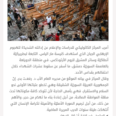
أعرب المركز الكاثوليكي للدراسات والإعلام عن إدانته الشديدّة للهجوم
الإرهابي الجبان الذي استهدف كنيسة مار الياس، التابعة لبطريركيّة
أنطاكيّة وسائر المشرق للروم الأرثوذكس، في منطقة الدويلعة
بالعاصمة السوريّة دمشق، ما أسفر عن سقوط عشرات الشهداء خلال
احتفالهم بقداس الأحد.
وقال المركز في بيانه الموقّع من مديره العام الأب د. رفعــت بدر، إنّ
الجمهورية العربيّة السوريّة الشقيقة وهي تخطو عتباتها الأولى نحو
السلام والاستقرار، فهي بأمسّ الحاجة لأن تتوحّد كافة مكوناتها تحت
مظلة المواطنة الصالحة، من أجل إعادة بناء ما تهدّم من حجر، والأهم
من ذلك، من أجل ترميم الصورة الأصليّة والأصيلة لكرامة الإنسان التي
اُنتهكت طيلة سنوات الحرب المريرة الماضية.
⮜ الوقوف ضد كافة أشكال الإرهاب