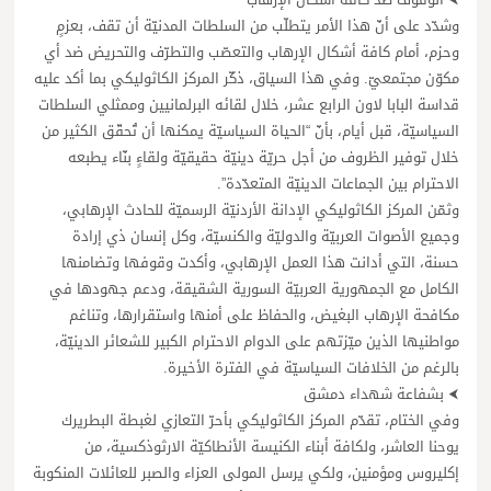
وشدّد على أنّ هذا الأمر يتطلّب من السلطات المدنيّة أن تقف، بعزمٍ
وحزم، أمام كافة أشكال الإرهاب والتعصّب والتطرّف والتحريض ضد أي
مكوّن مجتمعيّ. وفي هذا السياق، ذكّر المركز الكاثوليكي بما أكد عليه
قداسة البابا لاون الرابع عشر، خلال لقائه البرلمانيين وممثلي السلطات
السياسيّة، قبل أيام، بأنّ “الحياة السياسيّة يمكنها أن تُحقّق الكثير من
خلال توفير الظروف من أجل حريّة دينيّة حقيقيّة ولقاءٍ بنّاء يطبعه
الاحترام بين الجماعات الدينيّة المتعدّدة”.
وثمّن المركز الكاثوليكي الإدانة الأردنيّة الرسميّة للحادث الإرهابي،
وجميع الأصوات العربيّة والدوليّة والكنسيّة، وكل إنسان ذي إرادة
حسنة، التي أدانت هذا العمل الإرهابي، وأكدت وقوفها وتضامنها
الكامل مع الجمهورية العربيّة السورية الشقيقة، ودعم جهودها في
مكافحة الإرهاب البغيض، والحفاظ على أمنها واستقرارها، وتناغم
مواطنيها الذين ميّزتهم على الدوام الاحترام الكبير للشعائر الدينيّة،
بالرغم من الخلافات السياسيّة في الفترة الأخيرة.
⮜ بشفاعة شهداء دمشق
وفي الختام، تقدّم المركز الكاثوليكي بأحرّ التعازي لغبطة البطريرك
يوحنا العاشر، ولكافة أبناء الكنيسة الأنطاكيّة الارثوذكسية، من
إكليروس ومؤمنين، ولكي يرسل المولى العزاء والصبر للعائلات المنكوبة