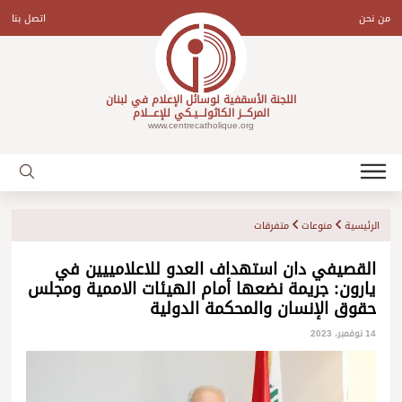
Ski
t
من نحن
اتصل بنا
conten
اللجنة الأسقفية لوسائل الإعلام في لبنان
المركـــز الكاثولـــيـكي للإعـــلام
www.centrecatholique.org
الرئيسية
منوعات
متفرقات
القصيفي دان استهداف العدو للاعلامييين في
يارون: جريمة نضعها أمام الهيئات الاممية ومجلس
حقوق الإنسان والمحكمة الدولية
14 نوفمبر، 2023