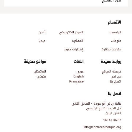
في المسيح
الأقسام
الرئيسية
المركز الكاثوليكي
أديان
منوعات
المفكرة
ميديا
مقالات مختارة
إصدارات حبرية
روابط مفيدة
اللغات
مواقع صديقة
خريطة الموقع
عربي
الفاتيكان
من نحن
English
بكركي
اتصل بنا
Française
اتصل بنا
بناية رياض أبو جودة - الطابق الثاني
جل الديب الشارع الرئيسي
المتن, لبنان
9614710787
info@centrecatholique.org