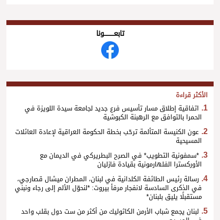
تابعــــــــــونا
الأكثر قراءة
اتفاقية إطلاق مسار تأسيس فرع جديد لجامعة سيدة اللويزة في
الحمرا بالتوافق مع الرهبنة الكبوشية
عون الكنيسة المتألمة ترحّب بخطة الحكومة العراقية لإعادة العائلات
المسيحية
*سمفونية التطويب* في الصرح البطريركي في الديمان مع
الأوركسترا الفلهارمونية بقيادة فازليان
رسالة رئيس الطائفة الكلدانية في لبنان، المطران ميشال قصارجي،
في الذكرى السادسة لانفجار مرفأ بيروت: *لنحوّل الألم إلى رجاء ونبني
مستقبلًا يليق بلبنان*
لبنان يجمع شباب الأرمن الكاثوليك من أكثر من ست دول بقلب واحد