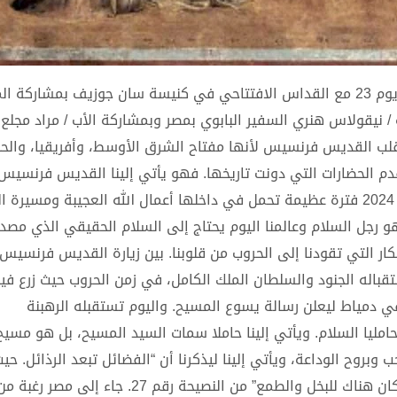
تستقبل مصر رفات القديس فرنسيس في هذا الشهر الجاري يوم 23 مع القداس الافتتاحي في كنيسة سان جوزيف بمشار
نيقولاس هنري السفير البابوي بمصر وبمشاركة الأب / مراد مجلع
لب القديس فرنسيس لأنها مفتاح الشرق الأوسط، وأفريقيا، والح
دم الحضارات التي دونت تاريخها. فهو يأتي إلينا القديس فرنسيس 
حامل تعاليم المسيح بل هو مسيح آخر. بين تاريخ 1219 وتاريخ 2024 فترة عظيمة تحمل في داخلها أعمال الله العجيبة
جل السلام وعالمنا اليوم يحتاج إلى السلام الحقيقي الذي مصدره
ديس فرنسيس عام 2024 1- كان في استقباله الجنود والسلطان الملك الكامل، في زمن الحروب حيث زر
ي دمياط ليعلن رسالة يسوع المسيح. واليوم تستقبله الرهبنة
وسعادة. 2-جاء حافية القدمينوحامليا السلام. ويأتي إلينا حاملا سمات السيد المسيح، بل هو م
متواضع، بسيط ومحب وبروح الوداعة، ويأتي إلينا ليذكرنا أن “الفضائل تبعد الرذائل. 
والحب فلا مكان للجهالة والخوف. حيث القناعة والرضى فلا مكان هناك للبخل والطمع” من النصيحة رقم 27. جا