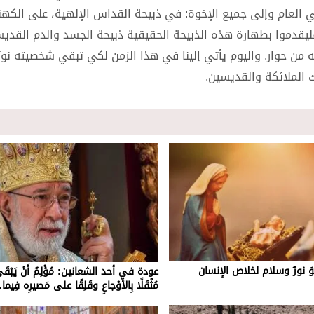
باني العام وإلى جميع الإخوة: في ذبيحة القداس الإلهية، على الكهن
يقدموا بطهارة هذه الذبيحة الحقيقية ذبيحة الجسد والدم القديس
من حوار. واليوم يأتي إلينا في هذا الزمن لكي تبقي شخصيته نور
ك الملائكة والقديسين.
ِ هُوَ نورٌ وسلام لخلاص الإنسان
عودة في أحد الشعانين: مُؤْلِمٌ أَنْ يَبْقَى 
مُثْقَلًا بِالأَوْجاعِ وقَلِقًا على مَصيرِه فِيم