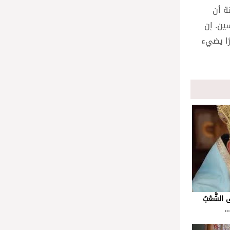
ة أن
ين. إن
ًا يضيء
الشَّعْبُ
ا…