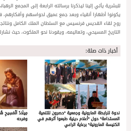
للبشرية يأتي إلينا ليذكرنا برسالته الرابعة إلى المجمع الره
يكونوا أطهارا أنقياء وبعد جمع عميق لحواسهم وأفكارهم، فل
روح لقاء القديس فرنسيس مع السلطان الملك الكامل ونتائجه 
التاريخ المسيحي، وتعاليمه، ويقودنا نحو الملكوت، حيث نشار
أخبار ذات صلة:
ندوة للرابطة المارونية وجمعية *حصرون للتنمية
مِيلَادُ اَلْمَسِيح
المستدامة* حول *أعلام دينية طبعوا أثرهم في
وفرحه
الكنيسة المارونية* برعاية الراعي