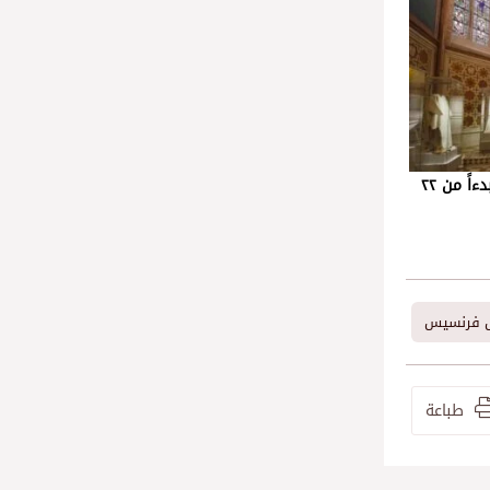
أسيزي: عرض رفات القديس فرنسيس بدءاً من ٢٢
 فرنسيس
طباعة