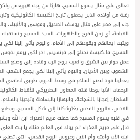
تعالى على مثال يسوع المسيح، هاربًا من وجه هيرودس ولكن ا
رغبة من أولاده الذين يحملون تاريخ الكنيسة الكاثوليكية و
جاء إلى مصر على مثال يوسف الصديق وموسى والأنبياء، وا
القيامة، أي زمن الفرح والظهورات، السيد المسيح ونستقبله 
ويثبت ايمانهم ويقودهم إلى الأمام. واليوم يأتي إلينا لكي 
المسيح. فالكنيسة تحتاج إلى فرنسيس آخر لكي يرمم نفوس ا
عمل حوار بين الشرق والغرب بروح الرب وقاده إلى وصنع السلا
الشعوب وبين الأديان. واليوم يأتي إلينا لكي يجمع الشعب الم
الرحمات الأنبا يوحنا قلته المعاون البطريركي للأقباط الك
السلطان إعجابًا بالشجاعة، وانبهارًا بالبساطة وترحبيًا بالسلام
القدس، فالروح القدس يغيّرشكلنا إلى شكل المسيح، ويطبع في
في قلبه يسوع المسيح كما حملت مريم العذراء ابن الله وبشرت
قال على مريم العذراء “لم يولد في العالم مثلك يا بنت الع
ابنة الأب وأمته وأم الابن وعروس الروح القدس، التي تصلي من 