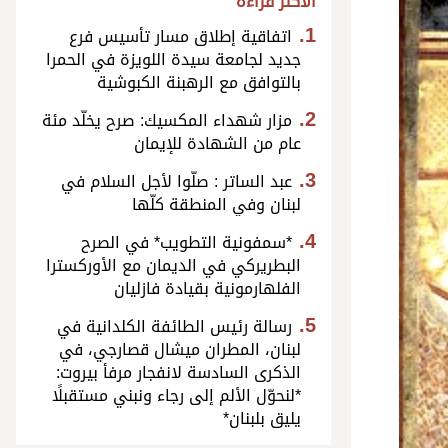
الأكثر قراءة
اتفاقية إطلاق مسار تأسيس فرع
جديد لجامعة سيدة اللويزة في الحمرا
بالتوافق مع الرهبنة الكبوشية
مزار شهداء المكسيك: صرح يخلّد مئة
عام من الشهادة للإيمان
عبد الساتر : صلّوا لأجل السلام في
لبنان وفي المنطقة كلّها
*سمفونية التطويب* في الصرح
البطريركي في الديمان مع الأوركسترا
الفلهارمونية بقيادة فازليان
رسالة رئيس الطائفة الكلدانية في
لبنان، المطران ميشال قصارجي، في
الذكرى السادسة لانفجار مرفأ بيروت:
*لنحوّل الألم إلى رجاء ونبني مستقبلًا
يليق بلبنان*