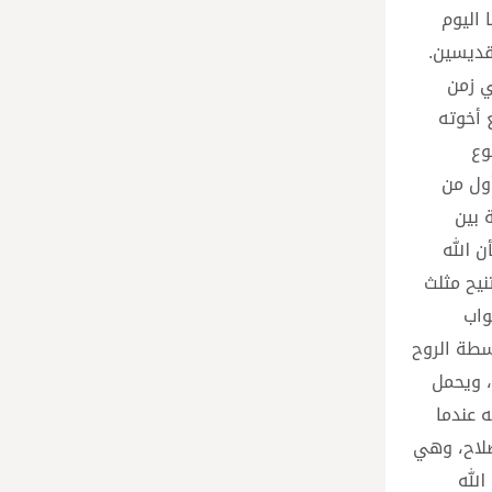
 اليوم
قديسين.
ي زمن
 أخوته
وع
ول من
 بين
ن الله
إلى مصر كما يقول المتنيح مثلث
واب
اسطة الروح
، ويحمل
 عندما
صلاح، وهي
الله