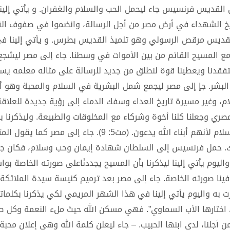
لقديس فرنسيس جاء ليحمل الحب والسلام والغفران. و يأتي إلينا
تاريخ الشهداء في أرض مصر من أجل الرسالة، وانضموا في صفوف ال
لقديس مرقص الرسولي وهو تلميذ القديس بطرس. و يأتي إلينا ف
مع المسيح القائم من بين الأموات في وسطنا. جاء إلى مصر ليشجع
يتفقدنا ويعطينا قوة لنطلق من جديد للرسالة على مثاله معلمه يس
لبشر. جإ إلى مصر ليجمع شمل البشرية في السلام والمحبة وهو أ
م، وغير مسيرة تاريخ العداء وسفك الدماء إلى رؤية جديدة للعلاقة
صري وجعلنا كلنا أخوة وشركاء مع المخلوقات والطبيعة. وليذكرنا بأ
يعطينا قوة لصنع السلام في وسط الحروب طوبى لصانعي السلام لأنهم أبناء الله يدعون. (مت5: 9). جاء 
اثوليك. حمل فرنسيس إلى السلطان شهادة إيمان وحب وسلام، فكان ج
. واليوم يأتي إلينا ليذكرنا بأن المسيح يجددنًاعلى صورته الخاصة بو
نا صورته الخاصة. جاء إلى مصر بعد ترميم كنيسة سيدة الملائكة
 به واليوم يأتي إلينا في هذا الشهر المريمي لكي يذكرنا بكلماته
لي، اختارها الأب السماوي”. فهي مسكن الله حيث ملء النعمة وكل 
أجلنا، لدى ابنها الحبيب. – جاء ليعلن كلمة الله وهي إعلان محبة 