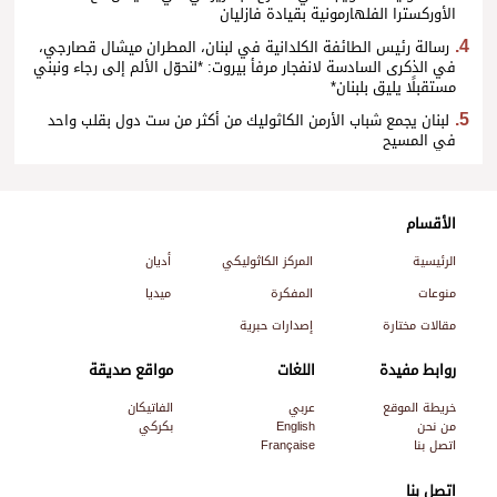
الأوركسترا الفلهارمونية بقيادة فازليان
رسالة رئيس الطائفة الكلدانية في لبنان، المطران ميشال قصارجي،
في الذكرى السادسة لانفجار مرفأ بيروت: *لنحوّل الألم إلى رجاء ونبني
مستقبلًا يليق بلبنان*
لبنان يجمع شباب الأرمن الكاثوليك من أكثر من ست دول بقلب واحد
في المسيح
الأقسام
الرئيسية
المركز الكاثوليكي
أديان
منوعات
المفكرة
ميديا
مقالات مختارة
إصدارات حبرية
روابط مفيدة
اللغات
مواقع صديقة
خريطة الموقع
عربي
الفاتيكان
من نحن
English
بكركي
اتصل بنا
Française
اتصل بنا