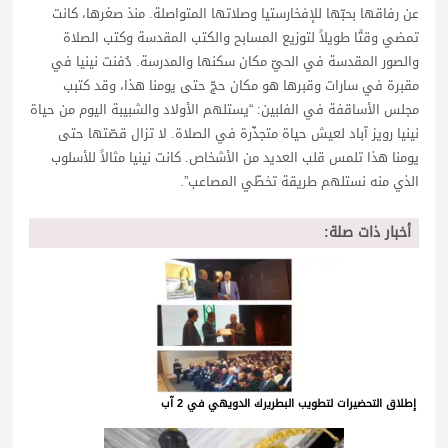
عن رفاقها بحبّها للإفخارستيا وصلاتها المتواصلة. منذ صغرها، كانت
تمضي وقتًا طويلاً لتوزيع المسابح والكتب المقدسة وكتب الصلاة
والصور المقدسة في الحيّ مكان سكنها والمدرسة. دُفنت نينيا في
مقبرة في سارات وقبرها هو مكان حجّ حتى يومنا هذا، وقد كتبب
مجلس الأساقفة في الفلبين: “يستلهم الأولاد والشبيبة اليوم من حياة
نينيا رويز آباد لعيش حياة متجذّرة في الصلاة. لا تزال قصّتها حتى
يومنا هذا تلمس قلب العديد من الأشخاص. كانت نينيا مثالاً للأسلوب
الذي منه نستلهم طريقة تخطّي المصاعب”.
أخبار ذات صلة:
إطلاق التحضيرات لتطويب البطريرك الدويهي في 2 آب