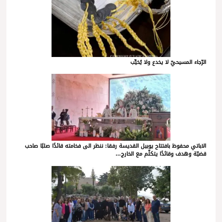
الرّجاء المسيحيّ لا يخدع ولا يُخيِّب
الاباتي محفوظ بافتتاح يوبيل القديسة رفقا: ننظر الى فخامته قائدًا صلبًا صاحب
قضيّة وهدف وقائدًا يتكلّم مع الخارج…