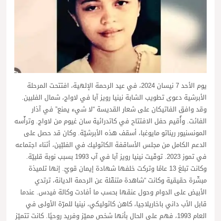
يوم الأحد 7 نيسان 2024، في عيد الرحمة الإلهية، افتتحت المرحلة
الأبرشية دعوى تطويب الشابة نينيا رويز آبا في لاواج، شمال الفلبين.
وقد وافق الفاتيكان على شعار القديسة “لا شيء يمنع” في آذار
الفائت. وأُقيم حفل الافتتاح في كاتدرائية سان غيوم من لاواج. وترأّسه
المونسنيور ريناتو مايوغبا، أسقف هذه الأبرشيّة. وكان قد حصل على
الدعم الكامل من مجلس الأساقفة الكاثوليك في الفلبّين، أثناء اجتماعه
في تموز 2023. توفّيت نينيا رويز آبا في آب 1993 بسبب نوبة قلبيّة.
وكانت تبلغ 13 عامًا وتركت خلفها شهادة إيمان قويّ. إنها تلميذة
مبشّرة حقيقية وكانت “شاهدة متنقّلة عن الرحمة الديانة، ترتدي
الأبيض على الدوام وحول عنقها بحسب ما أفادت وكالة فيدس. عندما
قابل الأب داني باخاريلاجيا، كاهن كاثوليكي، نينيا للمرّة الأولى في
العام 1993، فهم على الحال بأنها شخص مميّز وفريد روحيًا. كانت تتميّز