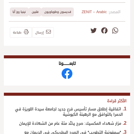
المصدر:
ZENIT – Arabic
قديسون وطوباويون
فلبين
نينيا روز آبا
Twitter
Facebook
WhatsApp
إرسال
طباعة
تابعــــــــــونا
الأكثر قراءة
اتفاقية إطلاق مسار تأسيس فرع جديد لجامعة سيدة اللويزة في
الحمرا بالتوافق مع الرهبنة الكبوشية
مزار شهداء المكسيك: صرح يخلّد مئة عام من الشهادة للإيمان
*سمفونية التطويب* في الصرح البطريركي في الديمان مع