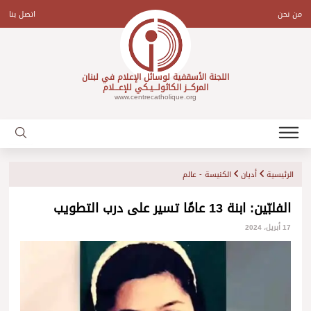
Ski
t
من نحن
اتصل بنا
conten
اللجنة الأسقفية لوسائل الإعلام في لبنان
المركـــز الكاثولـــيـكي للإعـــلام
www.centrecatholique.org
الرئيسية
أديان
الكنيسة - عالم
الفلبّين: ابنة 13 عامًا تسير على درب التطويب
17 أبريل، 2024