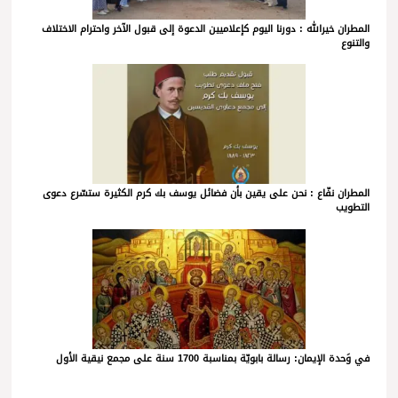
المطران خيرالله : دورنا اليوم كإعلاميين الدعوة إلى قبول الآخر واحترام الاختلاف
والتنوع
المطران نفّاع : نحن على يقين بأن فضائل يوسف بك كرم الكثيرة ستسّرع دعوى
التطويب
في وَحدة الإيمان: رسالة بابويّة بمناسبة 1700 سنة على مجمع نيقية الأول