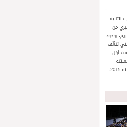
 الثانية
إنكليزي من
 العذراء مريم، بوجود
يمة الطابع 1.30 يورو، فيما الورقة التي تتألّف
م القدّيس جون بوسكو” وتاريخَي 1824 و2024. هذه ليست أوّل
ماله. وشعبيّته
تظهر في إصدار العديد من البلدان طوابع تحمل رسمه في مناسبات مميّزة، كمئويّة وفاته سنة 1988 والمئويّة الثانية لولادته سنة 2015.