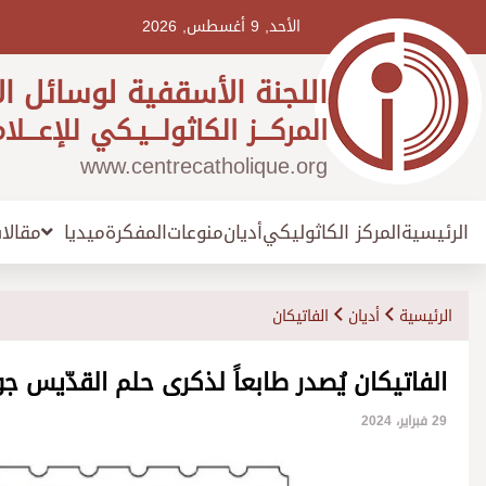
Ski
t
الأحد, 9 أغسطس, 2026
conten
اللجنة الأسقفية لوسائل ال
المركـــز الكاثولـــيـكي للإعـــلا
www.centrecatholique.org
الرئيسية
المركز الكاثوليكي
أديان
منوعات
المفكرة
مقالا
ميديا
الرئيسية
أديان
الفاتيكان
الفاتيكان يُصدر طابعاً لذكرى حلم القدّيس 
29 فبراير، 2024