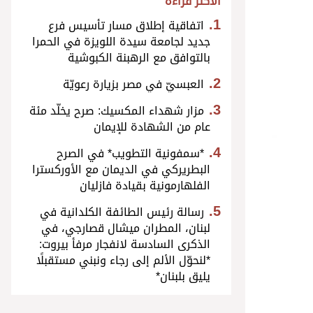
الأكثر قراءة
اتفاقية إطلاق مسار تأسيس فرع
جديد لجامعة سيدة اللويزة في الحمرا
بالتوافق مع الرهبنة الكبوشية
العبسيّ في مصر بزيارة رعويّة
مزار شهداء المكسيك: صرح يخلّد مئة
عام من الشهادة للإيمان
*سمفونية التطويب* في الصرح
البطريركي في الديمان مع الأوركسترا
الفلهارمونية بقيادة فازليان
رسالة رئيس الطائفة الكلدانية في
لبنان، المطران ميشال قصارجي، في
الذكرى السادسة لانفجار مرفأ بيروت:
*لنحوّل الألم إلى رجاء ونبني مستقبلًا
يليق بلبنان*