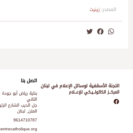
المصدر:
زينيت
Twitter
Facebook
WhatsApp
اتصل بنا
اللجنة الأسقفية لوسائل الإعلام في لبنان
المركـــز الكاثولـــيـكي للإعـــلام
بناية رياض أبو جودة -
الثاني
جل الديب الشارع الر
المتن, لبنان
9614710787
entrecatholique.org