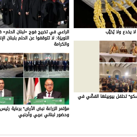
ا يخدع ولا يُخيِّب
الراعي في تخريج فوج «لبنان الحلم» 
اللويزة: لا تتوقفوا عن الحلم بلبنان الإ
والكرامة
كو* تحتفل بيوبيلها الفضّي في
مؤتمر الزراعة نبض الأرض* برعاية رئيس
وحضور لبناني عربي وأجنبي