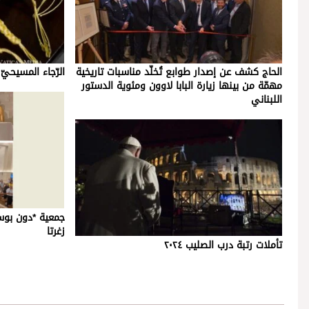
الحاج كشف عن إصدار طوابع تُخلّد مناسبات تاريخية
الرّجاء المسيحيّ ل
مهمّة من بينها زيارة البابا لاوون ومئوية الدستور
اللبناني
جمعية *دون بوس
زغرتا
تأملات رتبة درب الصليب ٢٠٢٤