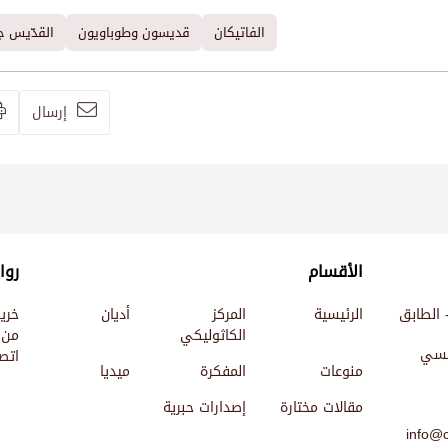
الفاتيكان
قديسون وطوباويون
القدّيس 
إرسال
الأقسام
روا
 الطابق
الرئيسية
المركز
أديان
خري
الكاثوليكي
من 
ئيسي
اتصل
منوعات
المفكرة
ميديا
مقالات مختارة
إصدارات حبرية
info@c