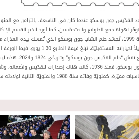
اود القدّيس جون بوسكو عندما كان في التاسعة، بالتزامن مع المئوية
وُضع في الأسواق في 19 شباط وهو متوفّر لهواة جمع الطوابع وللمتحمّسين، كما أورد الخبر القسم ال
زينيت. الطابع عبارة عن لوحة زيتيّة للفنّان ماريو بوغاني من سنة 1999، تُجسّد حلم الشاب جون بوسكو الذي تُمسك بيده
يسوع إلى جانبه. هذا الحلم طبَعَ بعمقٍ حياة القدّيس وكان دليلاً لخياراته المستقبليّة. تبلغ ق
من 9 طوابع مع قيمة إجماليّة تبلغ 11.70 يورو ستصدر أيضاً مع نقش “حل
مرّة يُصدر فيها مكتب بريد الفاتيكان طابعاً تذكاريّاً للقدّيس جون بوسكو. فمنذ 1936، كانت هناك إصدارات للقدّيس ولأع