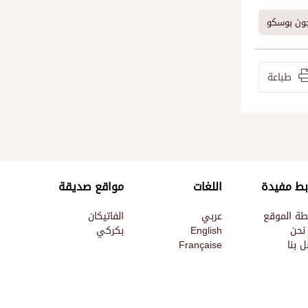
جون بوسكو
طباعة
بط مفيدة
اللغات
مواقع صديقة
طة الموقع
عربي
الفاتيكان
نحن
English
بكركي
 بنا
Française