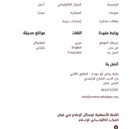
الرئيسية
المركز الكاثوليكي
أديان
منوعات
المفكرة
ميديا
مقالات مختارة
إصدارات حبرية
روابط مفيدة
اللغات
مواقع صديقة
خريطة الموقع
عربي
الفاتيكان
من نحن
English
بكركي
اتصل بنا
Française
اتصل بنا
بناية رياض أبو جودة - الطابق الثاني
جل الديب الشارع الرئيسي
المتن, لبنان
9614710787
info@centrecatholique.org
اللجنة الأسقفية لوسائل الإعلام في لبنان
المركـــز الكاثولـــيـكي للإعـــلام