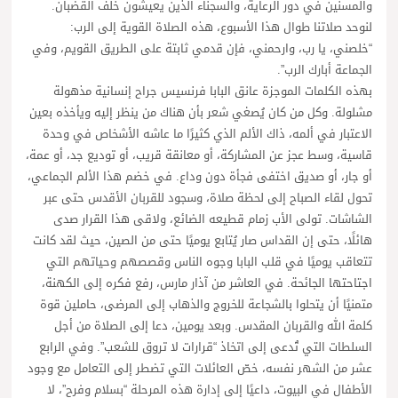
والمسنين في دور الرعاية، والسجناء الذين يعيشون خلف القضبان.
لنوحد صلاتنا طوال هذا الأسبوع، هذه الصلاة القوية إلى الرب:
“خلصني، يا رب، وارحمني، فإن قدمي ثابتة على الطريق القويم، وفي
الجماعة أبارك الرب”.
بهذه الكلمات الموجزة عانق البابا فرنسيس جراح إنسانية مذهولة
مشلولة. وكل من كان يُصغي شعر بأن هناك من ينظر إليه ويأخذه بعين
الاعتبار في ألمه، ذاك الألم الذي كثيرًا ما عاشه الأشخاص في وحدة
قاسية، وسط عجز عن المشاركة، أو معانقة قريب، أو توديع جد، أو عمة،
أو جار، أو صديق اختفى فجأة دون وداع. في خضم هذا الألم الجماعي،
تحول لقاء الصباح إلى لحظة صلاة، وسجود للقربان الأقدس حتى عبر
الشاشات. تولى الأب زمام قطيعه الضائع، ولاقى هذا القرار صدى
هائلًا، حتى إن القداس صار يُتابع يوميًا حتى من الصين، حيث لقد كانت
تتعاقب يوميًا في قلب البابا وجوه الناس وقصصهم وحياتهم التي
اجتاحتها الجائحة. في العاشر من آذار مارس، رفع فكره إلى الكهنة،
متمنيًا أن يتحلوا بالشجاعة للخروج والذهاب إلى المرضى، حاملين قوة
كلمة الله والقربان المقدس. وبعد يومين، دعا إلى الصلاة من أجل
السلطات التي تُدعى إلى اتخاذ “قرارات لا تروق للشعب”. وفي الرابع
عشر من الشهر نفسه، خصّ العائلات التي تضطر إلى التعامل مع وجود
الأطفال في البيوت، داعيًا إلى إدارة هذه المرحلة “بسلام وفرح”، لا