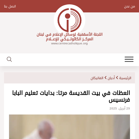
Ski
t
من نحن
اتصل بنا
conten
اللجنة الأسقفية لوسائل الإعلام في لبنان
المركـــز الكاثولـــيـكي للإعـــلام
www.centrecatholique.org
الرئيسية
أديان
الفاتيكان
العظات في بيت القديسة مرتا: بدايات تعليم البابا
فرنسيس
29 أبريل، 2025