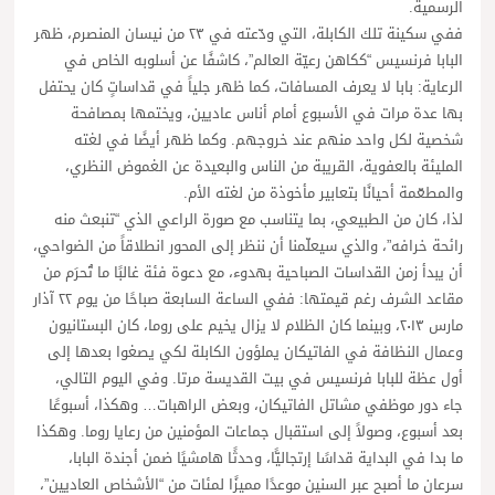
الرسمية.
ففي سكينة تلك الكابلة، التي ودّعته في ٢٣ من نيسان المنصرم، ظهر
البابا فرنسيس “ككاهن رعيّة العالم”، كاشفًا عن أسلوبه الخاص في
الرعاية: بابا لا يعرف المسافات، كما ظهر جلياً في قداساتٍ كان يحتفل
بها عدة مرات في الأسبوع أمام أناس عاديين، ويختمها بمصافحة
شخصية لكل واحد منهم عند خروجهم. وكما ظهر أيضًا في لغته
المليئة بالعفوية، القريبة من الناس والبعيدة عن الغموض النظري،
والمطعّمة أحيانًا بتعابير مأخوذة من لغته الأم.
لذا، كان من الطبيعي، بما يتناسب مع صورة الراعي الذي “تنبعث منه
رائحة خرافه”، والذي سيعلّمنا أن ننظر إلى المحور انطلاقاً من الضواحي،
أن يبدأ زمن القداسات الصباحية بهدوء، مع دعوة فئة غالبًا ما تُحرَم من
مقاعد الشرف رغم قيمتها: ففي الساعة السابعة صباحًا من يوم ٢٢ آذار
مارس ٢٠١٣، وبينما كان الظلام لا يزال يخيم على روما، كان البستانيون
وعمال النظافة في الفاتيكان يملؤون الكابلة لكي يصغوا بعدها إلى
أول عظة للبابا فرنسيس في بيت القديسة مرتا. وفي اليوم التالي،
جاء دور موظفي مشاتل الفاتيكان، وبعض الراهبات… وهكذا، أسبوعًا
بعد أسبوع، وصولاً إلى استقبال جماعات المؤمنين من رعايا روما. وهكذا
ما بدا في البداية قداسًا إرتجاليًّا، وحدثًا هامشيًا ضمن أجندة البابا،
سرعان ما أصبح عبر السنين موعدًا مميزًا لمئات من “الأشخاص العاديين”،