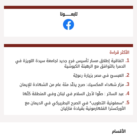
تابعــــــــــونا
الأكثر قراءة
اتفاقية إطلاق مسار تأسيس فرع جديد لجامعة سيدة اللويزة في
الحمرا بالتوافق مع الرهبنة الكبوشية
العبسيّ في مصر بزيارة رعويّة
مزار شهداء المكسيك: صرح يخلّد مئة عام من الشهادة للإيمان
عبد الساتر : صلّوا لأجل السلام في لبنان وفي المنطقة كلّها
*سمفونية التطويب* في الصرح البطريركي في الديمان مع
الأوركسترا الفلهارمونية بقيادة فازليان
الأقسام