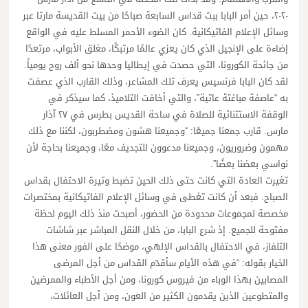
٢٠٢٠، حين أمر البابا ببث قداس السابعة صباحًا من بيت القديسة مارتا عبر
وسائل الإعلام الفاتيكانية. كان الضوء الأحمر المسلط عليه في الواقع
إضاءة على الإنجيل الذي كان يعزي عالمًا مرتبكًا، مغلق الأبواب، مرتعدًا
من جائحة الكورونا، التي حصدت في إيطاليا وحدها نحو ألف روح يومياً.
لقد كان البابا فرنسيس يعرف تلك المشاعر، وذلك القارب الذي عصفت
به “عاصفة مباغتة عاتية”، والتي أخافت التلاميذ، كما سيذكر في
الوقفة الاستثنائية للصلاة في ساحة القديس بطرس في ٢٧ آذار
مارس. قارب جمعنا جميعًا: “وجميعنا هشون ومضطربون، لكننا مع ذلك
مهمون وضروريون، وجميعنا مدعوون للتجديف معًا، وجميعنا بحاجة لأن
نواسي بعضنا بعضًا”.
تغيرت العادة التي كانت حتى ذلك الحين تضبط وتيرة الاحتفال بقداس
الصباح. فبعد أن كانت تغطى في وسائل الإعلام الفاتيكانية بمختصرات
مخصصة لمجموعات محدودة من الحضور، أصبحت منذ ذلك اليوم لحظة
مفتوحة للجميع. إذ شرع البابا، من خلال النقل المباشر عبر شاشات
التلفاز، في الاحتفال بالقداس الإلهي، موضحًا على الفور معنى هذا
الخيار بقوله: “في هذه الأيام سأقدّم القداس من أجل المرضى
المصابين بهذا الوباء من فيروس كورونا، ومن أجل الأطباء والممرضين
والمتطوعين الذين يقدمون الكثير من العون، ومن أجل العائلات،