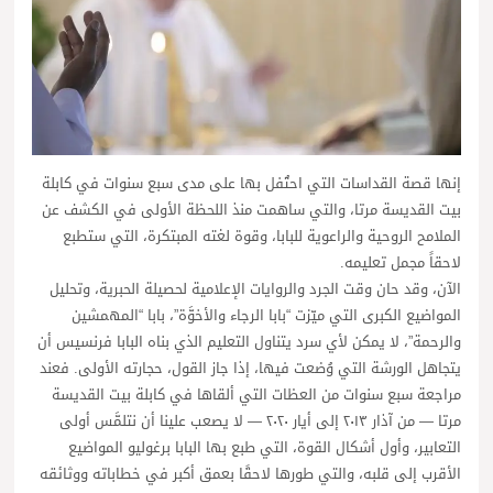
إنها قصة القداسات التي احتُفل بها على مدى سبع سنوات في كابلة
بيت القديسة مرتا، والتي ساهمت منذ اللحظة الأولى في الكشف عن
الملامح الروحية والراعوية للبابا، وقوة لغته المبتكرة، التي ستطبع
لاحقاً مجمل تعليمه.
الآن، وقد حان وقت الجرد والروايات الإعلامية لحصيلة الحبرية، وتحليل
المواضيع الكبرى التي ميّزت “بابا الرجاء والأخوَّة”، بابا “المهمشين
والرحمة”، لا يمكن لأي سرد يتناول التعليم الذي بناه البابا فرنسيس أن
يتجاهل الورشة التي وُضعت فيها، إذا جاز القول، حجارته الأولى. فعند
مراجعة سبع سنوات من العظات التي ألقاها في كابلة بيت القديسة
مرتا — من آذار ٢٠١٣ إلى أيار ٢٠٢٠ — لا يصعب علينا أن نتلمَّس أولى
التعابير، وأول أشكال القوة، التي طبع بها البابا برغوليو المواضيع
الأقرب إلى قلبه، والتي طورها لاحقًا بعمق أكبر في خطاباته ووثائقه