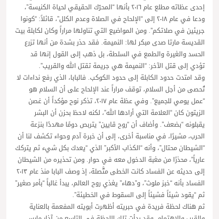
إحدى عظاته مطلع عام ٢٠١٦ بأنها “المحرّك الحقيقي لحياة الكنيسة”،
ودعا في عام ٢٠١٨ إلى “الإلحاح في الصلاة وعدم الكلل”، قائلاً: “كونوا
جريئين في صلاتكم”. ومن المواضيع التي تناولها مراراً وكان لكابلة بيت
القديسة مارتا صدى مبكر لها: النميمة. فقد حذر بشدة من أنها تزرع
الحسد والغيرة والطمع في السلطة، بل ذهب إلى القول إنها قد
تؤدي إلى قتل الآخر: “النميمة هي جريمة تقتل الله والقريب”.
وقد امتدت حدود الكابلة إلى حدود الكوكب. فالبابا، الذي رفع نداءات لا
تُحصى من أجل السلام، توقف مراراً عند الإلحاح على أن السلام هو
“عمل يومي للجميع”. وفي عظة عام ٢٠١٧، تذكر نوح مؤكداً أن غصن
الزيتون كان “العلامة التي أرادها الله”، لكنه لاحظ بحزن أن البشر
يقبلونه “بضعف”. وأضاف أن “روح قايين” يتربص دومًا مهددًا بنزعة
الحرب، مشيرًا، في مناسبة أخرى، إلى أن خبرة آدم وحواء تكشف لنا أن
“الشيطان محتال”، وأنه “الكذاب الأكبر” الذي “يعدك بكل شيء ثم يتركك
عارياً”، محذرًا من مغبة الدخول معه في حوار. ومن تحذيره من الشيطان
إلى حديثه عن الفساد كانت الخطى متَّصلة، إذ وصف البابا منذ عام ٢٠١٣
الفساد بأنه “خبز ملوث”، و”دهاء” يغذي روح العالم، يبدأ غالباً “بأمر صغير”
ثم “يقود شيئاً فشيئاً إلى السقوط في الخطيئة”.
ثم هناك لحظة فريدة في حبريته أظهرت أبويته المفعمة بالعناية
والقرب والاهتمام. وقد بدأت تلك اللحظة في التاسع من آذار مارس