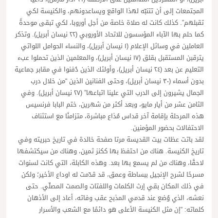
المجتمعات إلى أن تتنبّه لهذا الواقع ويساعدونهم، والكنيسة لكي
تقبلهم”. كذلك كانت له صلاة خاصة من أجل أوروبا، لكي تبقى موحدةً
كما حلم بها الآباء المؤسسون للاتحاد الأوروبي (٢٢ نيسان أبريل). وتذكر
العاملين في وسائل الإعلام (١ نيسان أبريل)، والنساء الحوامل اللواتي
يترقبن المستقبل بقلق (١٧ نيسان أبريل)، والمعلمين الذين تحملوا عبء
التعليم عن بعد (٢٤ نيسان أبريل)، وأولئك الذين دُفنوا في مقابر جماعية
بدون أسماء (٣٠ نيسان أبريل)، وحتى الفنانين الذين “من خلال درب
الجمال يشيرون إلى الدرب التي علينا اتباعها” (٢٧ نيسان أبريل). وفي
الثامن عشر من أيار مايو، وبعد أكثر من شهرين، ختم البابا فرنسيس
هذه المرحلة بإقامة آخر قداس مُذاع مباشرة، متزامنًا مع استئناف
الاحتفالات بحضور المؤمنين.
لقد باتت عظات بيت القديسة مرتا صفحة خالدة في تاريخ حبريته وفي
تاريخ الكنيسة. هناك من احتفظ بها ككنز ثمين، وهناك من سيكتشفها
لاحقًا، وهناك من لم يسمع بها بعد. وهذه الكابلة، التي كانت لسنوات
مسرحًا لشرح الإنجيل ببساطة وعمق، قد قدّمت له اوداع الأخير؛ ولكن
في ذلك المكان بقي إرث الكلمات واللفتات والصمت المصلّي. حتى
نعشه، الذي وُضع عند قدمي المذبح عقب وفاته، أعاد إلى الأذهان
كلماته: “إن مثل الكنيسة الأعلى هو دائمًا مع الشعب والأسرار