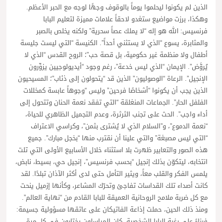
الذين لم يكونوا ليحلموا يوماً بالوقوف وجهًا لوجه مع الحبر الأعظم.
وهكذا، برزت مواضيع ستغدو لاحقاً علامات مميزة لتعليم البابا
فرنسيس: الله هو إله “لا يملك عصاً سحرية” ولكنه يخلص بالصبر
والمثابرة، يسوع “الذي لا يستثني أحداً”. الكنيسة “التي ليست جليسة
أطفال ولا منظمة غير حكومية، بل قصة حب”؛ الروح القدس “الذي لا
يُروَّض”. الإيمان “الذي ليس خدعة”، رغم وجود “أيديولوجيين يزوِّرون
الإنجيل”. الرعاة “الوصوليون” الذين قد “يتحولون إلى ذئاب”؛ المسيحيون
الذين يجب أن يكونوا “أشخاصًا فرحين” وليس “وجوهاً عابسة كمخللات
الفلفل الحار”. الجماعات المنغلقة “التي تفقد نعمة الحنان وتتحول إلى
أداء واجب”. الحث على تجنب الثرثرة، وعدم التجميل الظاهري للحياة،
“نعمة الدموع”، و”السلام الذي لا يُشترى بثمن”، وكراسي الاعتراف
“التي ليس مصبغة” والتي علينا أن نقترب منها “بخجل مبارك”. جميع
هذه الصور والتعابير ظهرت بلا استثناء خلال الأسابيع الأولى التي تلت
انتخابه، ليتكوّن بذلك إنجيل “بحسب فرنسيس”، إنجيل حي، بسيط، نابض،
يلمس الفكر والقلب معاً، ويثير التأمل حتى لدى أكثر الآذان تبلدًا. لقد
كانت أصداء تلك القداسات تفاجئ وتحرّك المشاعر، وكأنها إزميل ينحت
مع كل ضربة ملامح الروحانية العميقة للبابا القادم من “نهاية العالم”.
ومنذ ذلك الحين، حملت إذاعة الفاتيكان على عاتقها مسؤولية جسيمة:
فبناءً على رغبة البابا الشخصية، كان المراسلون يختارون في كل مرة