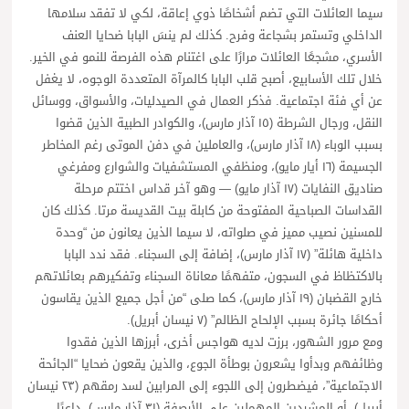
سيما العائلات التي تضم أشخاصًا ذوي إعاقة، لكي لا تفقد سلامها
الداخلي وتستمر بشجاعة وفرح. كذلك لم ينسَ البابا ضحايا العنف
الأسري، مشجعًا العائلات مرارًا على اغتنام هذه الفرصة للنمو في الخير.
خلال تلك الأسابيع، أصبح قلب البابا كالمرآة المتعددة الوجوه، لا يغفل
عن أي فئة اجتماعية. فذكر العمال في الصيدليات، والأسواق، ووسائل
النقل، ورجال الشرطة (١٥ آذار مارس)، والكوادر الطبية الذين قضوا
بسبب الوباء (١٨ آذار مارس)، والعاملين في دفن الموتى رغم المخاطر
الجسيمة (١٦ أيار مايو)، ومنظفي المستشفيات والشوارع ومفرغي
صناديق النفايات (١٧ آذار مايو) — وهو آخر قداس اختتم مرحلة
القداسات الصباحية المفتوحة من كابلة بيت القديسة مرتا. كذلك كان
للمسنين نصيب مميز في صلواته، لا سيما الذين يعانون من “وحدة
داخلية هائلة” (١٧ آذار مارس)، إضافة إلى السجناء. فقد ندد البابا
بالاكتظاظ في السجون، متفهمًا معاناة السجناء وتفكيرهم بعائلاتهم
خارج القضبان (١٩ آذار مارس)، كما صلى “من أجل جميع الذين يقاسون
أحكامًا جائرة بسبب الإلحاح الظالم” (٧ نيسان أبريل).
ومع مرور الشهور، برزت لديه هواجس أخرى، أبرزها الذين فقدوا
وظائفهم وبدأوا يشعرون بوطأة الجوع، والذين يقعون ضحايا “الجائحة
الاجتماعية”، فيضطرون إلى اللجوء إلى المرابين لسد رمقهم (٢٣ نيسان
أبريل)، أو المشردين المهملين على الأرصفة (٣١ آذار مارس)، داعيًا