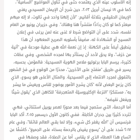
إنه الأسلوب عينه الذي يعتمده حتى في تناول المواضيع “السامية”،
كما في ١٨ نيسان أبريل ٢٠١٣، حين شرح أن الإيمان المسيحي يعني
الإيمان الحقيقي بثلاثة أقانيم: “لأن إلهنا واحد في ثالوث، لا إله مبهم
مبعثر كما لو كان رذاذًا منتشراً هنا وهناك”. وفي حزيران يونيو من العام
نفسه، شدد على أن التواضع شرط لا غنى عنه لمن يرغب في إعلان
المسيح أو الشهادة له، مضيفاً بأسلوبه الصريح المعهود أن هذا
ينطبق أيضاً على الكهنة: إذ إن نعمة الله هي عطية مودعة في “آنية
من خزف”، ولا يحق لأحد أن يستأثر بها لمجده الشخصي. وفي عظات
كثيرة، يرسم البابا برغوليو ملامح الهوية المسيحية: فالمؤمن، بحسبه،
يسير في طريق “منفتح على الآخرين”، محذرًا من الوقوع في فخ الشعور
بالتفوق لمجرد الانتماء إلى المسيحية. والمثال الأعلى هو يسوع، الذي
كان يزعج البعض لأنه “كان يشرح الأمور بوضوح للناس ويعيش ما يبشر
به”، مستنكرًا “النزعة الإكليروسيّة المتعجرفة” للكاهن الذي “يقول شيئًا
ويفعل نقيضه”.
أما الرحمة، التي ستصبح فيما بعد محورًا لعصر يوبيل استثنائي، فهي
تتردد كثيرًا بين جدران الكابلة. ففي كانون الأول ديسمبر ٢٠١٥، أكد البابا
فرنسيس أن “الله يغفر كل شيء، وإلا لما بقي العالم قائمًا”، وفي عام
٢٠١٧ شدد على أن “يسوع يفيض بالرحمة بسخاء على الجميع”، كاشفًا عن
اتساع هذا العطاء الذي لا يقاس. أما عن الصلاة، فقد وصفها في