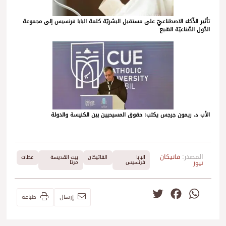
تأثير الذّكاء الاصطناعيّ على مستقبل البشريّة كلمة البابا فرنسيس إلى مجموعة
الدّول الصّناعيّة السّبع
الأب د. ريمون جرجس يكتب: حقوق المسيحيين بين الكنيسة والدولة
المصدر:
فاتيكان
البابا
الفاتيكان
بيت القديسة
عظات
نيوز
فرنسيس
مرتا
Twitter
Facebook
WhatsApp
إرسال
طباعة