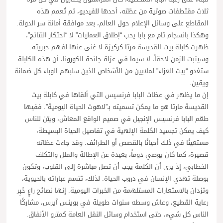
ثلاث مقتطفات صوتية من عظته، أحدها للفيديو، ثم تُعمم هذه
المقاطع على وسائل الإعلام حول العالم، بعد موافقة أمانة سر الدولة.
وهكذا بانسجام تام مع بابا يحب “إطلاق العمليات” لا “احتكار النتائج”،
ظهرت كابلة بيت القديسة مرتا كركيزة لا غنى عنها لفهم حبريته.
وسيثبت الزمن لاحقاً، لا سيما في عزلة جائحة الكورونا، أن هذه الكابلة
ستغدو “بيت العزاء” لملايين من الأشخاص الذين سلبهم الوباء كل ضمانة
ويقين.
إن ما يظهر في عظات البابا فرنسيس التي ألقاها في كابلة بيت
القديسة مارتا هو ما يمكن تسميته بـ”لاهوت الحياة اليومية”. ففيها
طعّم البابا فرنسيس الإنجيل في صميم الواقع المعاش، وبيّن للناس
كيف يمكن تجسيد الكلمة الإلهية في تفاصيل الحياة البسيطة،
مستعينًا في ذلك أحيانًا بالقصص أو الطرائف. وقد جاءت عظاته
قصيرة، كما كان يوصي دوماً، بعيدة عن الإطالة والملل والتكلف
الخطابي، إذ يرى أن الكلمة يجب أن تصل مباشرة إلى القلوب، وتكون
بوصلة تهدي الإنسان في دروب الحياة. لذلك، تتسم عباراته بالحيوية،
وتزدان بالاستعارات المستلهمة من الخبرات اليومية. إنها نصائح راعٍ خَبِر
رعاية القطيع، وعاش وسطه سنوات طويلة في بوينس آيرس، مشاركًا
الناس كل شيء، حتى استخدام وسائل النقل العامة كمترو الأنفاق.