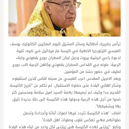
ترأس بطريرك أنطاكية وسائر المشرق للروم الملكيين الكاثوليك يوسف
العبسي الليتورجيا الالهية في كنيسة مار ميخائيل في نابيه، تلبية
لدعوة راعي ابرشية بيروت وجبل لبنان المطران جورج بقعوني وابناء
الرعية، عاونه في القداس المطران بقعوني وكاهن الرعية الاب جورج
لطيف في حضور حشد من المؤمنين.
وبعد الانجيل المقدس اعرب العبسي عن محبته للناس للذين استقبلوه
وشكر اهالي البلدة على حفاوة الاستقبال. ثم تكلم عن “تاريخ الكنيسة
القديم جدا وكيف تم ترميمها بهمة السيد اميل سلامة ومحسنين كثر
ضحوا من أجل هذه الرعية وحولوا هذه الكنيسة الى حلة جديدة تليق
بها وبشفيعها”.
اضاف: “هذه الكنيسة تتردد فيها اصوات آبائنا وأجدادنا وتحمل
صلواتهم فهي تعكس قلوب وصلوات اهل البلدة”.
وتابع: “زيارتي لهذه الكنيسة هي زيارتي لكل واحد من ابناء هذه البلدة