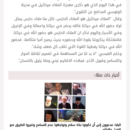
في هذا اليوم الذي هو ذكرى معجزة الملاك ميخائيل في مدينة
كولوسي المدافع عن التقوى”.
وقال: “الملاك ميخائيل هو الملاك الحارس، لكل منا ملاك حارس يمثل
اولا حضور الله في حياتنا فالله يحضر في حياتنا واعمالنا وفي الإنجيل
وفي الأسرار واليوم نذكر ان الملاك الحارس هو حضور الله في حياتنا.
فالملائكة يذكروننا بقوة الله وحضوره بحيث يصبح أمرا متكاملا. فحضور
الله في حياتنا يعطينا القوة التي تغلب كل ضعف وشك”.
وختم العبسي: “لا بد لنا من المساهمة في تعميم ثقاقة الحوار
والتسامح وقبول الآخر، فبهذه الاقانيم نبني وطنا يليق بالانسان”.
أخبار ذات صلة:
البابا: مدعوون إلى أن تكونوا بناة سلام وتواجهوا عدم التسامح وتنيروا الطريق نحو
العدل والوئام