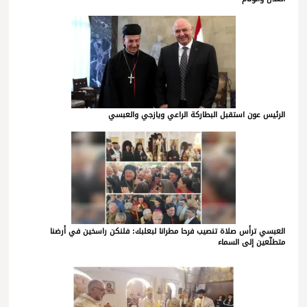
الرئيس عون استقبل البطاركة الراعي ويازجي والعبسي
العبسي ترأس صلاة تنصيب فرحا مطرانا لبعلبك: فلنكن راسخين في أرضنا
متطلّعين إلى السماء