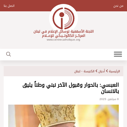
Ski
t
من نحن
اتصل بنا
conten
اللجنة الأسقفية لوسائل الإعلام في لبنان
المركـــز الكاثولـــيـكي للإعـــلام
www.centrecatholique.org
الرئيسية
أديان
الكنيسة - لبنان
العبسي: بالحوار وقبول الآخر نبني وطناً يليق
بالانسان
8 سبتمبر، 2025