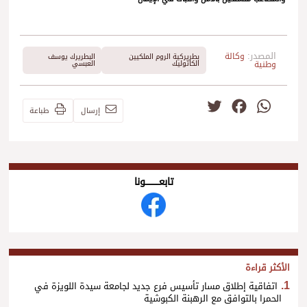
المصدر:
وكالة
بطريركية الروم الملكيين
البطريرك يوسف
وطنية
الكاثوليك
العبسي
Twitter
Facebook
WhatsApp
إرسال
طباعة
تابعــــــــــونا
الأكثر قراءة
اتفاقية إطلاق مسار تأسيس فرع جديد لجامعة سيدة اللويزة في
الحمرا بالتوافق مع الرهبنة الكبوشية