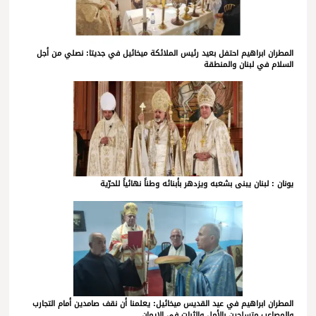
المطران ابراهيم احتفل بعيد رئيس الملائكة ميخائيل في جديتا: نصلي من أجل
السلام في لبنان والمنطقة
يونان : لبنان يبنى بشعبه ويزدهر بأبنائه وطناً نهائياً للحرّية
المطران ابراهيم في عيد القديس ميخائيل: يعلمنا أن نقف صامدين أمام التجارب
والمصاعب متسلحين بالأمل والثبات في الإيمان