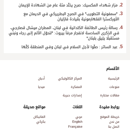
مزار شهداء المكسيك: صرح يخلّد مئة عام من الشهادة للإيمان
*سمفونية التطويب* في الصرح البطريركي في الديمان مع
الأوركسترا الفلهارمونية بقيادة فازليان
رسالة رئيس الطائفة الكلدانية في لبنان، المطران ميشال قصارجي،
في الذكرى السادسة لانفجار مرفأ بيروت: *لنحوّل الألم إلى رجاء ونبني
مستقبلًا يليق بلبنان*
عبد الساتر : صلّوا لأجل السلام في لبنان وفي المنطقة كلّها
الأقسام
الرئيسية
المركز الكاثوليكي
أديان
منوعات
المفكرة
ميديا
مقالات مختارة
إصدارات حبرية
روابط مفيدة
اللغات
مواقع صديقة
خريطة الموقع
عربي
الفاتيكان
من نحن
English
بكركي
اتصل بنا
Française