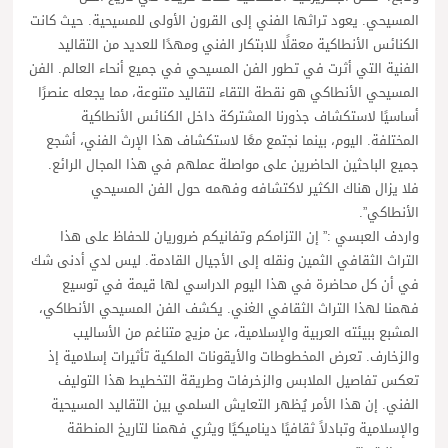
المسيحي. يعود تراثها الفني إلى القرون الأولى للمسيحية. حيث كانت
الكنائس الأنطاكية معقلًا للابتكار الفني ومهدًا للعديد من التقاليد
الفنية التي أثرت في تطور الفن المسيحي في جميع أنحاء العالم. الفن
المسيحي الأنطاكي هو نقطة التقاء لتقاليد متنوعة، مما يجعله عنصرًا
أساسيًا لاستكشاف جذورنا المشتركة داخل الكنائس الأنطاكية
المختلفة. اليوم، بينما نجتمع معًا لاستكشاف هذا الإرث الفني، أشجع
جميع الباحثين الحاضرين على مواصلة عملهم في هذا المجال الرائع.
فلا يزال هناك الكثير لاكتشافه وفهمه حول الفن المسيحي
الأنطاكي”.
واردف العبسي :” إن التزامكم وتفانيكم ضروريان للحفاظ على هذا
التراث الثقافي الثمين ونقله إلى الأجيال القادمة. ليس لدي أدنى شك
في أن كل محاضرة في هذا اليوم الدراسي لها قيمة في توسيع
فهمنا لهذا التراث الثقافي الغني. يكشف الفن المسيحي الأنطاكي،
المشبع ببيئته العربية والإسلامية، عن مزيج متناغم من الأساليب
والزخارف. تعرض المخطوطات والأيقونات الملكية تأثيرات إسلامية إذ
تعكس تفاصيل الملابس والزخرفات وطريقة التخطيط هذا التوليف
الفني. إن هذا الأمر يُظهر التعايش السلمي بين التقاليد المسيحية
والإسلامية وتبادلاً ثقافيًا ديناميكيًا ويثري فهمنا لتاريخ المنطقة