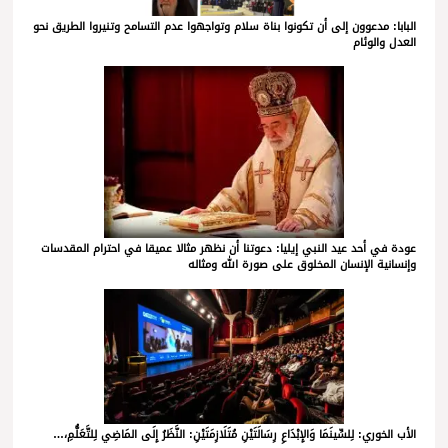
البابا: مدعوون إلى أن تكونوا بناة سلام وتواجهوا عدم التسامح وتنيروا الطريق نحو
العدل والوئام
عودة في أحد عيد النبي إيليا: دعوتنا أن نظهر مثالا عميقا في احترام المقدسات
وإنسانية الإنسان المخلوق على صورة الله ومثاله
الأب الخوري: لِلسِّينَمَا وَالإِبْدَاعِ رِسَالَتَيْنِ مُتَلَازِمَتَيْنِ: النَّظَرُ إِلَى المَاضِي لِلتَّعَلُّمِ،…