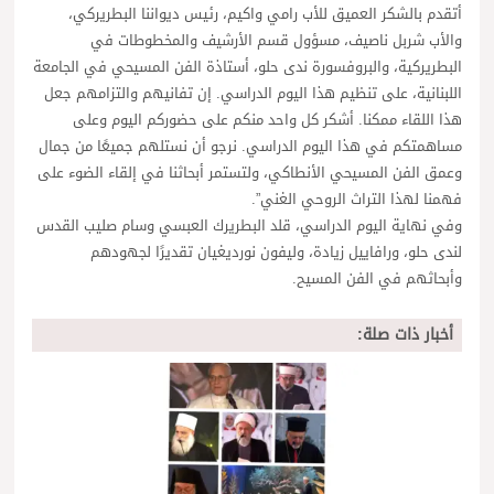
أتقدم بالشكر العميق للأب رامي واكيم، رئيس ديواننا البطريركي،
والأب شربل ناصيف، مسؤول قسم الأرشيف والمخطوطات في
البطريركية، والبروفسورة ندى حلو، أستاذة الفن المسيحي في الجامعة
اللبنانية، على تنظيم هذا اليوم الدراسي. إن تفانيهم والتزامهم جعل
هذا اللقاء ممكنا. أشكر كل واحد منكم على حضوركم اليوم وعلى
مساهمتكم في هذا اليوم الدراسي. نرجو أن نستلهم جميعًا من جمال
وعمق الفن المسيحي الأنطاكي، ولتستمر أبحاثنا في إلقاء الضوء على
فهمنا لهذا التراث الروحي الغني”.
وفي نهاية اليوم الدراسي، قلد البطريرك العبسي وسام صليب القدس
لندى حلو، ورافاييل زيادة، وليفون نورديغيان تقديرًا لجهودهم
وأبحاثهم في الفن المسيح.
أخبار ذات صلة: