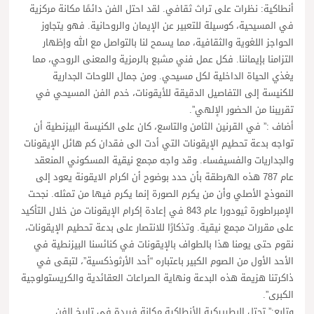
أنطاكية: نظرات على تراث ثقافي. لقد احتل الفن دائمًا مكانة مركزية
في المسيحية، كوسيلة للتعبير عن الإيمان والروحانية. فهو يتجاوز
الحواجز اللغوية والثقافية، مما يسمح لنا بالتواصل مع الله وإظهار
التزامنا بإيماننا. فكل عمل فني مشبع بالرمزية والمعنى الروحي، مما
يغذي الحياة الداخلية لكل مسيحي. ومن جمال اللوحات الجدارية
للكنيسة إلى التفاصيل الدقيقة للأيقونات، خدم الفن المسيحي في
تقريبنا من الحضور الإلهي”.
أضاف :” في القرنين الثامن والتاسع، كان على الكنيسة البيزنطية أن
تواجه بدعة تحطيم الإيقونات التي أدت الى فقدان كم هائل الإيقونات
والجداريات والفسيفساء. وقد واجه مجمع نيقية المسكوني المنعقد
عام 787 هذه الهرطقة بأن حدد بوضوح أن اكرام الايقونة يعود إلى
النموذج الأصلي وأن من يكرم الصورة إنما يكرم فيها من تمثله. نجحت
الإمبراطورة ثيودورا عام 843 في إعادة إكرام الإيقونات من خلال التأكيد
على مقررات مجمع نيقية. وتذكارًا للانتصار على بدعة تحطيم الإيقونات،
نقوم حتى يومنا هذا بالطواف بالإيقونات في كنائسنا البيزنطية في
الأحد الأول من الصوم الكبير باعتباره “أحد الأرثوذكسية”، لتبقى في
ذاكرتنا هزيمة هذه البدعة ونهاية الصراعات العقائدية والكريستولوجية
الكبرى”.
وتابع:” تحتل البطريركية الأنطاكية مكانة فريدة في تاريخ الفن