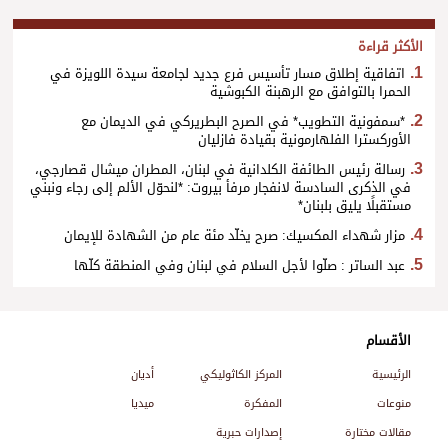
الأكثر قراءة
اتفاقية إطلاق مسار تأسيس فرع جديد لجامعة سيدة اللويزة في
الحمرا بالتوافق مع الرهبنة الكبوشية
*سمفونية التطويب* في الصرح البطريركي في الديمان مع
الأوركسترا الفلهارمونية بقيادة فازليان
رسالة رئيس الطائفة الكلدانية في لبنان، المطران ميشال قصارجي،
في الذكرى السادسة لانفجار مرفأ بيروت: *لنحوّل الألم إلى رجاء ونبني
مستقبلًا يليق بلبنان*
مزار شهداء المكسيك: صرح يخلّد مئة عام من الشهادة للإيمان
عبد الساتر : صلّوا لأجل السلام في لبنان وفي المنطقة كلّها
الأقسام
الرئيسية
المركز الكاثوليكي
أديان
منوعات
المفكرة
ميديا
مقالات مختارة
إصدارات حبرية