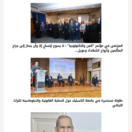
المرتضى في مؤتمر "الفن والتكنولوجيا" : لا يسوغ لإنسانٍ إلا وأن ينحاز إلى جراح
المتألمين وأرواح الشهداء وعويل…
طاولة مستديرة في جامعة الكسليك حول الحماية القانونية والدبلوماسية للتراث
اللبناني