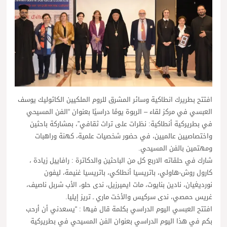
افتتح بطريرك انطاكية وسائر المشرق للروم الملكيين الكاثوليك يوسف
العبسي في مركز لقاء – الربوة يومًا دراسيًا بعنوان “الفن المسيحي
في بطريركية أنطاكية: نظرات على تراث ثقافي”، بمشاركة باحثين
واختصاصيين عالميين، في حضور شخصيات علمية، كهنة وراهبات
ومهتمين بالفن المسيحي.
شارك في حلقاته الاربع كل من الباحثين والدكاترة : رافاييل زيادة ،
كارول روش-هاولي، باتريسيا أنطاكي، باتريسيا غنيمة، ليفون
نورديغيان، نادين بنايوت، مات ايميرزيل، ندى حلو، الأب شربل ناصيف،
غريس حمصي، ندى سركيس والأخت ماري ـ تريز إيليا.
افتتح العبسي اليوم الدراسي بكلمة قال فيها : “يسعدني أن أرحب
بكم في هذا اليوم الدراسي بعنوان الفن المسيحي في بطريركية