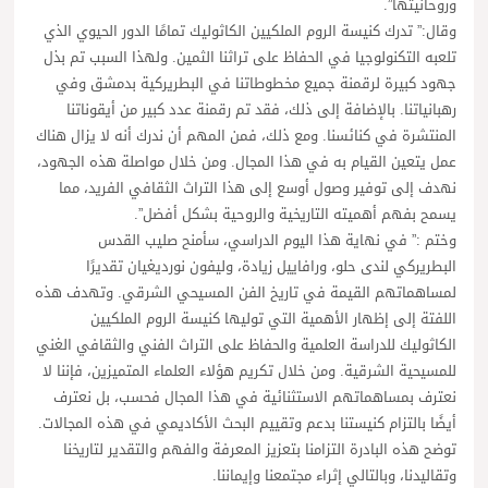
وروحانيتها”.
وقال:” تدرك كنيسة الروم الملكيين الكاثوليك تمامًا الدور الحيوي الذي
تلعبه التكنولوجيا في الحفاظ على تراثنا الثمين. ولهذا السبب تم بذل
جهود كبيرة لرقمنة جميع مخطوطاتنا في البطريركية بدمشق وفي
رهبانياتنا. بالإضافة إلى ذلك، فقد تم رقمنة عدد كبير من أيقوناتنا
المنتشرة في كنائسنا. ومع ذلك، فمن المهم أن ندرك أنه لا يزال هناك
عمل يتعين القيام به في هذا المجال. ومن خلال مواصلة هذه الجهود،
نهدف إلى توفير وصول أوسع إلى هذا التراث الثقافي الفريد، مما
يسمح بفهم أهميته التاريخية والروحية بشكل أفضل”.
وختم :” في نهاية هذا اليوم الدراسي، سأمنح صليب القدس
البطريركي لندى حلو، ورافاييل زيادة، وليفون نورديغيان تقديرًا
لمساهماتهم القيمة في تاريخ الفن المسيحي الشرقي. وتهدف هذه
اللفتة إلى إظهار الأهمية التي توليها كنيسة الروم الملكيين
الكاثوليك للدراسة العلمية والحفاظ على التراث الفني والثقافي الغني
للمسيحية الشرقية. ومن خلال تكريم هؤلاء العلماء المتميزين، فإننا لا
نعترف بمساهماتهم الاستثنائية في هذا المجال فحسب، بل نعترف
أيضًا بالتزام كنيستنا بدعم وتقييم البحث الأكاديمي في هذه المجالات.
توضح هذه البادرة التزامنا بتعزيز المعرفة والفهم والتقدير لتاريخنا
وتقاليدنا، وبالتالي إثراء مجتمعنا وإيماننا.