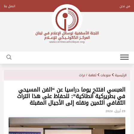
Ski
t
من نحن
اتصل بنا
conten
اللجنة الأسقفية لوسائل الإعلام في لبنان
المركـــز الكاثولـــيـكي للإعـــلام
www.centrecatholique.org
الرئيسية
منوعات
ثقافة / تراث
العبسي افتتح يوما دراسيا عن “الفن المسيحي
في بطريركية أنطاكية”: للحفاظ على هذا التراث
الثقافي الثمين ونقله إلى الأجيال المقبلة
29 أبريل، 2024