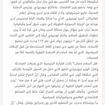
تنظيمها كجزء من عيد القديس بيو في مزار سان سلفاتوري إن لاورو
في روما، بحضور وزير الاقتصاد، جانكارلو جيورجيتي، ورئيس الحماية
المدنية، فابيو شيشيليانو؛ وأدار اللقاء مدير تحرير وسائل إعلام
الفاتيكان، أندريا تورنييلي، الذي بدأ مذكرًا بكلمات البابا فرنسيس لدى
عودته من الزيارة الرسولية الطويلة إلى جنوب شرق آسيا وأوقيانيا،
عندما أجاب على سؤال حول مسألة الحرب وقال في غزة إنه لا يرى
خطوات لتحقيق السلام. وأشار تورنييلي أيضًا إلى التقارير التي تتحدث
عن إنفاق أكثر من ٢ تريليون دولار في عام ٢٠٢٣ وحده على تصنيع
الأسلحة، فضلاً عن تغيير في نموذج اللغة المستخدمة من قبل الجهات
السياسية، التي لم يعد استخدام الأسلحة النووية بالنسبة لها من
المحرمات.
“هل السلام ممكن؟” كانت الفكرة الرئيسية التي وجهت المحادثة.
وقارن الوزير جيورجيتي الصور التي تصل من الشرق الأوسط بالتجارب
التي تحمَّلها أيّوب في الكتاب المقدّس، وقال “إنَّ الصراع متكرر لدرجة
أنه يبدو أبديا. لا يمكننا أن نصدق أن الحرب هي أمر لا مفر منه”. “يجب
على أصحاب النوايا الطيبة أن ينخرطوا في الحوار من أجل التعايش
السلمي.” وأضاف الوزير أن عواقب الصراع تمتد حتما إلى المجتمع
الاقتصادي العالمي وديناميكياته السياسية.
بدأ بيتسابالا بحديث عن التصعيد الأخير بين إسرائيل ولبنان. وقال: “إنَّ