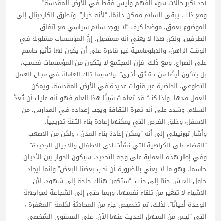
أحد أكبر حالات سوء الفهم وليس فقط في الأرض المقدسة”.
ومع ذلك، يبقى السلام ممكن دائمًا، “لأنه خيار”. وتطرق الكاردينال إلى
الموضوع بعمق، موضحا كيف “لا يوجد سلام سياسي مع اتفاق
الطرفين. ولكن هذا لا يعني أنه مستحيل. إنَّ المؤسسات مشلولة في
الوقت الراهن، والدبلوماسية غير قادرة على أن يكون لها تأثير حاسم
على الصراع. ومع ذلك، فإن المجتمع لا يتكون من المؤسسات فحسب،
بل يتكون أيضًا من حقائق أخرى”. ولاسيما تلك العاملة في مجال العمل
التطوعي، الحاضرة عبر قنوات عديدة في الأرض المقدسة، ويمكن
العمل معها. وإذا كنتُ قد تعلمتُ شيئًا هذا العام فهو أنه عليك أن تُعدَّ
السلام. وشدد على أنه ثمرة الثقافة ويجب إعداده في المدارس، من
الأسفل، وخلق الفرص التي يمكنها إعادة بناء الثقة تدريجياً.
وأشار تورنييلي إلى أنه “يمكن إعادة بناء المدن”، ولكن من الأصعب
“القضاء على الكراهية التي نشأت لدى الأطفال والأجيال الجديدة”.
وفي إطار هذه العملية على وجه التحديد، سيكون الحوار بين الأديان
حاسما، وهو ما لا يعني بالضرورة أن نحب بعضنا البعض” وإنما إيجاد
حلول للعيش جنبًا إلى جنب. “ستكون هناك حاجة إلى شهود، لأن
الأشياء لا تتغير من تلقاء نفسها، وربما حتى إلى الشجاعة لمواجهة
الوحدة أحيانًا”. لذلك، تم تخصيص جزء من المحادثة لكلمة “المغفرة”،
التي “ليس من السهل الحديث عنها الآن. على المستوى الشخصي