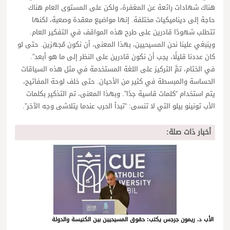
هناك شهادات رائعة عن المغفرة، ولكن على المستوى العام هناك
حاجة إلى ديناميكيات مختلفة. إنها مواضيع معقدة وصعبة، لكنها
تتطلب شهودًا قادرين على طرح هذه المواقف في التفكير العام.
وينبغي علينا نحن المسيحيين، بهذا المعنى، أن نكون مُجهزين. حتى لو
كان عددنا قليلًا، يجب أن نكون قادرين على النظر إلى ما هو أبعد”.
في الختام، تمَّ التركيز على اللغة المستخدمة في مثل هذه السياقات
الحساسة والمبسطة في كثير من الأحيان. حتى خلف لوحة المفاتيح،
يتم استخدام “كلمات قاسية جدًا”. وبهذا المعنى، تم التذكير بكلمات
الأب تونينو بيلو التي لا تنسى: “تبدأ الحرب عندما يتلاشى وجه الآخر”.
أخبار ذات صلة:
الأب د. ريمون جرجس يكتب: حقوق المسيحيين بين الكنيسة والدولة