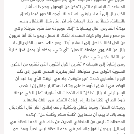
المساعدات الإنسانية التي تتمكن من الوصول. ومع ذلك، أشار
الكاردينال إلى أنه لا ينبغي الاستهانة بأوجه القصور فيما يتعلق
بالنظافة، فضلاً عن خطر الإصابة بأمراض مثل شلل الأطفال. وعلى
جبهة التفاوض، قال بيتسابالا: “إنها موجودة منذ فترة طويلة: وهي
مع مصر وقطر والولايات المتحدة. لكنها لا تعمل. يبدو دائمًا أننا قريبون
من الحل لكننا لا نصل إلى السلام أبدًا”. ومع ذلك، بحسب الكاردينال، لا
يزال من الضروري مواصلة “العمل”: “أي شيء يمكنه أن يحمل قدرًا ضئيلاً
من الثقة يكون شيء عظيم”.
وفي إشارة إلى هجمات ٧ تشرين الأول أكتوبر، التي تقترب من الذكرى
السنوية الأولى على حدوثها، أشار بطريرك القدس للاتين إلى ذلك
اليوم المأساوي كحدث “غير متوقع”، جاء في الوقت الذي بدا فيه أن
الوضع في الشرق الأوسط على وشك الاستقرار. وقال إن الشعب
الإسرائيلي لا يزال “داخل” تلك الأحداث المأساوية: “ما زلنا في مرحلة
ذروة الصراع، لكننا بحاجة إلى إعادة التفكير في اللغة والمعايير
ووجهات النظر”. وفيما يتعلق بإمكانية وقف إطلاق النار، قال الكاردينال
بيتسابالا، لا يجب أن نخلط بين “كلمة سلام وكلمة حل”، “بهذه
المصطلحات، ليس من المنطقي الحديث عن ذلك. في هذه اللحظة في
إسرائيل يريدون الفوز والسلام في هذه اللحظة ليس نصراً. وهذا هو