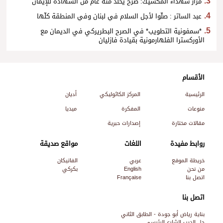
مزار شهداء المكسيك: صرح يخلّد مئة عام من الشهادة للإيمان
عبد الساتر : صلّوا لأجل السلام في لبنان وفي المنطقة كلّها
*سمفونية التطويب* في الصرح البطريركي في الديمان مع
الأوركسترا الفلهارمونية بقيادة فازليان
الأقسام
الرئيسية
المركز الكاثوليكي
أديان
منوعات
المفكرة
ميديا
مقالات مختارة
إصدارات حبرية
روابط مفيدة
اللغات
مواقع صديقة
خريطة الموقع
عربي
الفاتيكان
من نحن
English
بكركي
اتصل بنا
Française
اتصل بنا
بناية رياض أبو جودة - الطابق الثاني
جل الديب الشارع الرئيسي