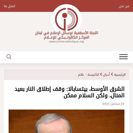
Ski
t
من نحن
اتصل بنا
conten
اللجنة الأسقفية لوسائل الإعلام في لبنان
المركـــز الكاثولـــيـكي للإعـــلام
www.centrecatholique.org
الرئيسية
أديان
الكنيسة - عالم
الشرق الأوسط، بيتسابالا: وقف إطلاق النار بعيد
المنال، ولكن السلام ممكن
25 سبتمبر، 2024