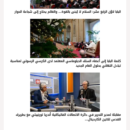
البابا لاوُن الرابع عشر: السلام لا يُبنى بالقوة… والعالم يحتاج إلى شجاعة الحوار
كلمة البابا إلى أعضاء السلك الدبلوماسي المعتمد لدى الكرسي الرسولي لمناسبة
تبادل التهاني بحلول العام الجديد
مقابلة لمدير التحرير في دائرة الاتصالات الفاتيكانية أندريا تورنييلي مع بطريرك
القدس للاتين الكاردينال…