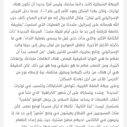
الجبهة الشمالية كانت دائما ساخنة، وليس أمرًا جديدا أن تكون هناك
توترات، ولكن بهذا الشكل يعود الأمر إلى عام ٢٠٠٦، عندما دخل الجيش
الإسرائيلي إلى لبنان”. وقال الكاردينال إنه مع اندلاع الصراع، كثف حزب
الله هجماته على إسرائيل، متحدثا عن العمليات التي استمرت “بطريقة
خاضعة للرقابة إلى حد ما حتى أيام قليلة مضت”. المرحلة الجديدة “ذات
الكثافة الأكبر، والتي بدأت حتى قبل ما يسمى بعملية النداء”، هي ما
ذكرته الأخبار الأخيرة. إطلاق الصواريخ من لبنان يصل إلى حيفا والرد
الإسرائيلي. وتابع بطريرك القدس للاتين يقول: “من الصعب جداً أن
نفهم ما هي النوايا الحقيقية للبعض، هناك اتهامات متبادلة، وإعلانات
كثيرة، ومن الصعب فهم ما هو حقيقي وما هو غير ذلك. لكن الحقيقة
هي أن هناك، من جانب كليهما وبطرق مختلفة، نية لإعطاء نوع من
“الدرس” للآخر، من أجل تهدئة السكان”.
وعلى جبهة الضفة الغربية، تتواصل الاشتباكات وتتسبب في توترات
“شديدة”. وشدد بيتسابالا على أن شعور “الكراهية” الذي نشأ في
أعقاب الهجمات لا يساعد عملية السلام، بل يجعل الوضع “متفجرا”
باستمرار. ليست “غزة الثانية”، لكنها لا تزال مسرحاً لوضع صعب. لكن
مئات المسيحيين في القطاع يعيشون في وضع “متميز” إلى حد ما، إذ
يخيمون في الكنائس. لديهم مطبخ مشترك حيث يتم إعداد الطعام
“مرتين في الأسبوع”، للوجبات التي يتم تعويضها جزئيًا من خلال