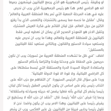
او وظيفة. رئيس الجمهورية هو الذي يجمع اللبنانيين فيشعرون جميعا
انه هو الحامي لهم. هذا هو رئيس الجمهورية الذي يجب ان نحرص
عليه في هذه المرحلة الصعبة التي تمر بها المنطقة العربية والعالم”.
وقال: “مقابل ما نحسه مما يسمى بالتشنجات والتعصب الذي بدأ يغزو
الكثير من دول العالم، فإن لبنان القائم على فكرة العيش المشترك
وتقبل الاخر هو النموذج الصحيح الذي يمكن ان نعطيه ليس فقط
كلبنانيين بل للمنطقة العربية وللعالم، وهذا ما يجب ان نحرص عليه
ونستعيد سيادة الدستور والقانون، وبالتالي نستعيد ثقة اللبنانيين
بالمستقبل”.
اضاف: “في ظل ما تشهده المنطقة العربية من تسويات يجب ان نكون
حريصين على الحفاظ على وحدتنا وبلدنا والتزامنا بأحكام الدستور
واستعادة الدولة السيدة الحرة والمستقلة التي تبسط سلطتها على
كل الاراضي اللبنانية، ولا قوة الا قوة الدولة اللبنانية”.
وردا على سؤال قال الرئيس السنيورة: “ان التفاهم مع حزب الله على
انتخاب رئيس يتم على اساس ان يكون الرئيس المقبل رئيسا لكل لبنان،
رئيسا يشعر كل لبناني بأنه فعليا يضمن له حريته وسيادته واستقلاله”.
وعما إذا فرض “حزب الله” رئيسا، قال: “أعتقد ان حزب الله لا يستطيع ان
يفرض رئيسا على اللبنانيين، وهذا الامر يجب ان يكون واضحا. نحن لا
نقول رئيسا يحابي فريقا من اللبنانيين، بل على العكس، يجب ان يشعر