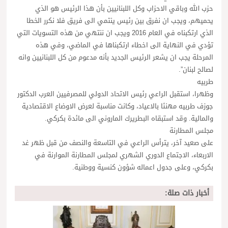
حزب الله وباقي الاحزاب وكل اللبنانيين بأن هذا الرئيس هو الذي
يحميهم، ويجب ان نفرق بين رئيس ينتمي الى فريق فلا نكرر الخطا
الذي ارتكبناه في العام 2016 ويجب ان ننتهي من هذه التسويات التي
تؤدي في النهاية الى اخطاء ارتكبناها في الماضي، وفي هذه
المرحلة يجب ان يشعر الرئيس الجديد بأنه مدعوم من كل اللبنانيين وانه
لصالح لبنان”.
طربيه
وظهرا، استقبل الراعي رئيس الاتحاد الدولي للمصرفيين العرب الدكتور
جوزف طربيه مهنئا بالاعياد، وكانت مناسبة لعرض الاوضاع الاقتصادية
والمالية. وقد استبقاه البطريرك الماروني الى مائدة بكركي.
مجلس المطارنة
على صعيد آخر، يترأس الراعي في التاسعة والنصف من قبل ظهر غد
الاربعاء، الاجتماع الدوري الشهري لمجلس المطارنة الموارنة في
بكركي، وعلى جدول اعماله شؤون كنسية ووطنية.
أخبار ذات صلة: