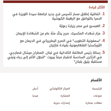
الأكثر قراءة
اتفاقية إطلاق مسار تأسيس فرع جديد لجامعة سيدة اللويزة في
الحمرا بالتوافق مع الرهبنة الكبوشية
العبسيّ في مصر بزيارة رعويّة
مزار شهداء المكسيك: صرح يخلّد مئة عام من الشهادة للإيمان
*سمفونية التطويب* في الصرح البطريركي في الديمان مع
الأوركسترا الفلهارمونية بقيادة فازليان
رسالة رئيس الطائفة الكلدانية في لبنان، المطران ميشال قصارجي،
في الذكرى السادسة لانفجار مرفأ بيروت: *لنحوّل الألم إلى رجاء ونبني
مستقبلًا يليق بلبنان*
الأقسام
الرئيسية
المركز الكاثوليكي
أديان
منوعات
المفكرة
ميديا
مقالات مختارة
إصدارات حبرية