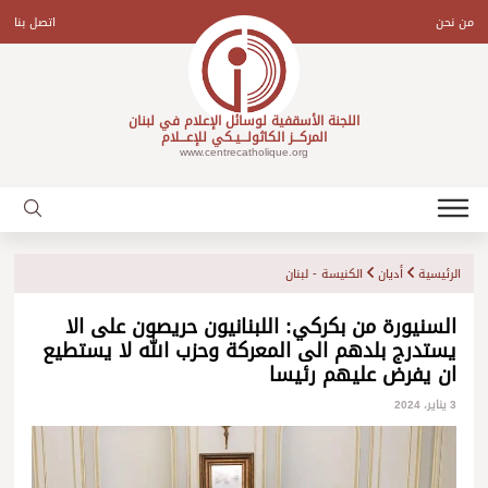
Ski
t
من نحن
اتصل بنا
conten
اللجنة الأسقفية لوسائل الإعلام في لبنان
المركـــز الكاثولـــيـكي للإعـــلام
www.centrecatholique.org
الرئيسية
أديان
الكنيسة - لبنان
السنيورة من بكركي: اللبنانيون حريصون على الا
يستدرج بلدهم الى المعركة وحزب الله لا يستطيع
ان يفرض عليهم رئيسا
3 يناير، 2024