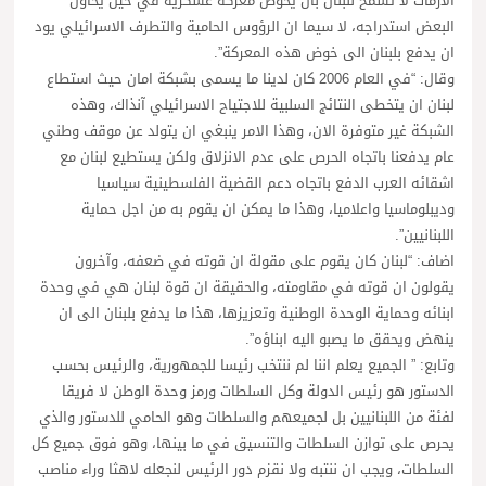
الازمات لا تسمح للبنان بأن يخوض معركة عسكرية في حين يحاول
البعض استدراجه، لا سيما ان الرؤوس الحامية والتطرف الاسرائيلي يود
ان يدفع بلبنان الى خوض هذه المعركة”.
وقال: “في العام 2006 كان لدينا ما يسمى بشبكة امان حيث استطاع
لبنان ان يتخطى النتائج السلبية للاجتياح الاسرائيلي آنذاك، وهذه
الشبكة غير متوفرة الان، وهذا الامر ينبغي ان يتولد عن موقف وطني
عام يدفعنا باتجاه الحرص على عدم الانزلاق ولكن يستطيع لبنان مع
اشقائه العرب الدفع باتجاه دعم القضية الفلسطينية سياسيا
وديبلوماسيا واعلاميا، وهذا ما يمكن ان يقوم به من اجل حماية
اللبنانيين”.
اضاف: “لبنان كان يقوم على مقولة ان قوته في ضعفه، وآخرون
يقولون ان قوته في مقاومته، والحقيقة ان قوة لبنان هي في وحدة
ابنائه وحماية الوحدة الوطنية وتعزيزها، هذا ما يدفع بلبنان الى ان
ينهض ويحقق ما يصبو اليه ابناؤه”.
وتابع: ” الجميع يعلم اننا لم ننتخب رئيسا للجمهورية، والرئيس بحسب
الدستور هو رئيس الدولة وكل السلطات ورمز وحدة الوطن لا فريقا
لفئة من اللبنانيين بل لجميعهم والسلطات وهو الحامي للدستور والذي
يحرص على توازن السلطات والتنسيق في ما بينها، وهو فوق جميع كل
السلطات، ويجب ان ننتبه ولا نقزم دور الرئيس لنجعله لاهثا وراء مناصب