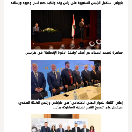
بارولين استقبل الرئيس السنيورة على راس وفد وتاكيد دعم لبنان ودوره ورسالته
محاضرة لمحمد السماك عن أبعاد *وثيقة الأخوة الإنسانية* في طرابلس
إعلان "اللقاء للحوار الديني الاجتماعي" في طرابلس ورئيس الهيئة الصفدي:
سيعمل على ترسيخ القيم الدينية المشتركة بين…