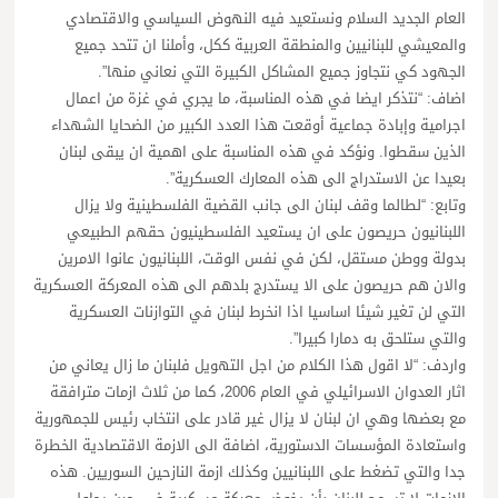
العام الجديد السلام ونستعيد فيه النهوض السياسي والاقتصادي
والمعيشي للبنانيين والمنطقة العربية ككل، وأملنا ان تتحد جميع
الجهود كي نتجاوز جميع المشاكل الكبيرة التي نعاني منها”.
اضاف: “نتذكر ايضا في هذه المناسبة، ما يجري في غزة من اعمال
اجرامية وإبادة جماعية أوقعت هذا العدد الكبير من الضحايا الشهداء
الذين سقطوا. ونؤكد في هذه المناسبة على اهمية ان يبقى لبنان
بعيدا عن الاستدراج الى هذه المعارك العسكرية”.
وتابع: “لطالما وقف لبنان الى جانب القضية الفلسطينية ولا يزال
اللبنانيون حريصون على ان يستعيد الفلسطينيون حقهم الطبيعي
بدولة ووطن مستقل، لكن في نفس الوقت، اللبنانيون عانوا الامرين
والان هم حريصون على الا يستدرج بلدهم الى هذه المعركة العسكرية
التي لن تغير شيئا اساسيا اذا انخرط لبنان في التوازنات العسكرية
والتي ستلحق به دمارا كبيرا”.
واردف: “لا اقول هذا الكلام من اجل التهويل فلبنان ما زال يعاني من
اثار العدوان الاسرائيلي في العام 2006، كما من ثلاث ازمات مترافقة
مع بعضها وهي ان لبنان لا يزال غير قادر على انتخاب رئيس للجمهورية
واستعادة المؤسسات الدستورية، اضافة الى الازمة الاقتصادية الخطرة
جدا والتي تضغط على اللبنانيين وكذلك ازمة النازحين السوريين. هذه