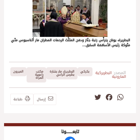
البطريرك يونان يترأّس رتبة جنّاز ودفن المثلَّث الرحمات المطران مار أثناسيوس متّي
متّوكة رئيس الأساقفة السابق…
بكركي
البطريرك مار بشارة
مكتب
الميرون
المصدر:
البطريركية
بطرس الراعي
راعوية
المارونية
المرأة
Twitter
Facebook
WhatsApp
إرسال
طباعة
تابعــــــــــونا