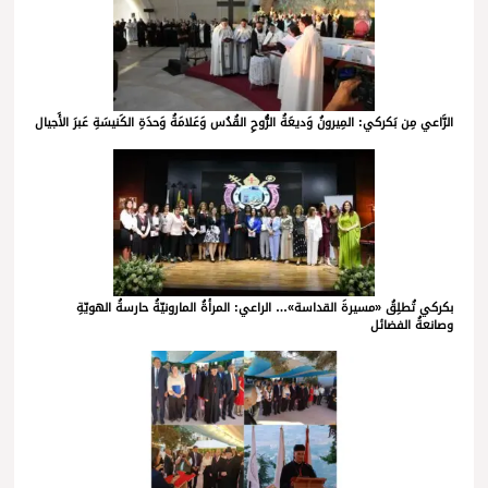
الرَّاعي مِن بَكركي: المِيرونُ وَديعَةُ الرُّوحِ القُدُس وَعَلامَةُ وَحدَةِ الكَنيسَةِ عَبرَ الأَجيال
بكركي تُطلِقُ «مسيرةَ القداسة»… الراعي: المرأةُ المارونيّةُ حارسةُ الهويّةِ
وصانعةُ الفضائل