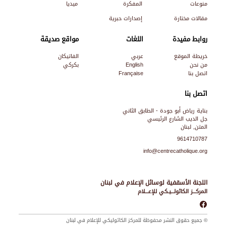
منوعات
المفكرة
ميديا
مقالات مختارة
إصدارات حبرية
روابط مفيدة
اللغات
مواقع صديقة
خريطة الموقع
عربي
الفاتيكان
من نحن
English
بكركي
اتصل بنا
Française
اتصل بنا
بناية رياض أبو جودة - الطابق الثاني
جل الديب الشارع الرئيسي
المتن, لبنان
9614710787
info@centrecatholique.org
اللجنة الأسقفية لوسائل الإعلام في لبنان
المركـــز الكاثولـــيـكي للإعـــلام
© جميع حقوق النشر محفوظة للمركز الكاثوليكي للإعلام في لبنان