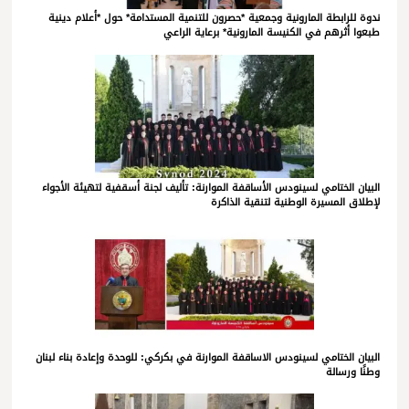
ندوة للرابطة المارونية وجمعية *حصرون للتنمية المستدامة* حول *أعلام دينية
طبعوا أثرهم في الكنيسة المارونية* برعاية الراعي
البيان الختامي لسينودس الأساقفة الموارنة: تأليف لجنة أسقفية لتهيئة الأجواء
لإطلاق المسيرة الوطنية لتنقية الذاكرة
البيان الختامي لسينودس الاساقفة الموارنة في بكركي: للوحدة وإعادة بناء لبنان
وطنًا ورسالة