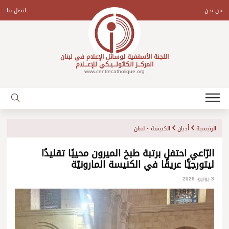
Ski
t
من نحن
اتصل بنا
conten
اللجنة الأسقفية لوسائل الإعلام في لبنان
المركـــز الكاثولـــيـكي للإعـــلام
www.centrecatholique.org
الرئيسية
أديان
الكنيسة - لبنان
الرّاعي احتفل برتبة طبخ الميرون محييًا تقليدًا
ليتورجيًّا عريقًا في الكنيسة المارونيّة
3 يونيو، 2026