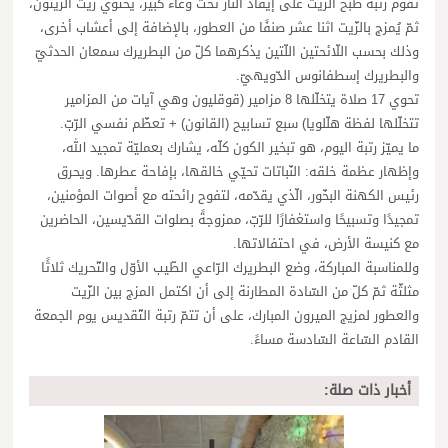
تقوم رتبة طبخ الزّيت على إيقاد النّار تحت وعاء كبير، يحتوي زيت الزّيتون،
ثمّ يُمزج بالزّيت اثنا عشر صنفًا من العطور، بالإضافة إلى أعشاب أخرى،
وذلك بحسب اللّائحتين اللّتين يذكرهما كلّ من البطريرك سمعان الحدثيّ
والبطريرك إسطفانوس الدّويهيّ.
تحوي 17 صلاة يتخلّلها 8 مزامير (قوقليون وهي آيات من المزامير
تتخلّلها لفظة هلّلويا) سبع تسابيح (القانون) + تعظّم نفسي الرّبّ.
ما يميّز رتبة اليوم، هو تبخير الكون كلّه، يشارك بعمليّة تمجيد الله،
وإظهار عظمة خلقه: النّباتات تحيّي خالقها، بإفاحة عطرها. ويحرق
رئيس الكهنة البخّور، الّذي يقدّمه، لتفوح رائحته مع أصوات المؤمنين،
تمجيدًا وتسبيحًا واستغفارًا للرّبّ، ممزوجةً بصلوات القدّيسين، الحاضرين
مع كنيسة الأرض، في احتفالاتها.
وللمناسبة المباركة، وضع البطريرك الرّاعي الطّيب الأوّل والتّحريك ثلاثًا
مثلثّة ثمّ كلّ من السّادة المطارنة إلى أن اكتمل المزج بين الزّيت
والعطور لمزيج الميرون المبارك، على أن تتمّ رتبة التّقديس يوم الجمعة
القادم السّاعة السّادسة مساءً.
أخبار ذات صلة: