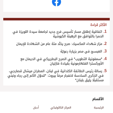
الأكثر قراءة
اتفاقية إطلاق مسار تأسيس فرع جديد لجامعة سيدة اللويزة في
الحمرا بالتوافق مع الرهبنة الكبوشية
مزار شهداء المكسيك: صرح يخلّد مئة عام من الشهادة للإيمان
العبسيّ في مصر بزيارة رعويّة
*سمفونية التطويب* في الصرح البطريركي في الديمان مع
الأوركسترا الفلهارمونية بقيادة فازليان
رسالة رئيس الطائفة الكلدانية في لبنان، المطران ميشال قصارجي،
في الذكرى السادسة لانفجار مرفأ بيروت: *لنحوّل الألم إلى رجاء ونبني
مستقبلًا يليق بلبنان*
الأقسام
الرئيسية
المركز الكاثوليكي
أديان