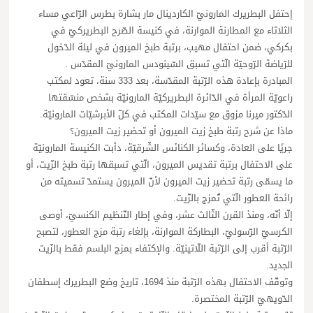
إحتفل البطريرك المارونيّ الكاردينال مار بشارة بطرس الرّاعي مساء
الثلاثاء مع المطارنة الموارنة، في كنيسة الصّرح البطريركيّ في
بكركي، ضمن احتفال مهيب، برتبة طبخ الميرون في ليلة الدّخول
للرّياضة الرّوحيّة الّتي تسبق السّينودس المارونيّ المقدّس .
المبادرة بإعادة هذه الرّتبة المقدّسة، بعد 333 سنة، تعود لمكتب
راعويّة المرأة في الدّائرة البطريركيّة المارونيّة بشخص منسّقتها
الدّكتور ميرنا مزوق مع سيّدات المكتب في كلّ الأبرشيّات المارونيّة.
ماذا عن شرح رتبة طبخ زيت الميرون أو تحضير زيت الميرون؟
جريًا على العادة، وكسائر الكنائس الشّرقيّة، دأبت الكنيسة المارونيّة
على الاحتفال برتبة تقديس الميرون، الّتي تسبقها رتبة طبخ الزّيت، أو
ما يسمّى رتبة تحضير زيت الميرون لأنّ الميرون يستمدّ تسميته من
رائحة العطور الّتي تُمزج بالزّيت.
إلّا أنّه، ومنذ القرن الثّالث عشر، وفي إطار التّنظيم الكنسيّ، أوصى
الكرسيّ الرّسوليّ، البطاركة الموارنة، بإلغاء رتبة مزج العطور، لتصبح
الرّتبة أقرب إلى الرّتبة اللّاتينيّة. والإكتفاء بمزج البلسم فقط بالزّيت
الجديد.
وتوقّف الاحتفال بهذه الرّتبة منذ 1694، تاريخ وضع البطريرك إسطفان
الدّويهيّ الرّتبة المختصرة.