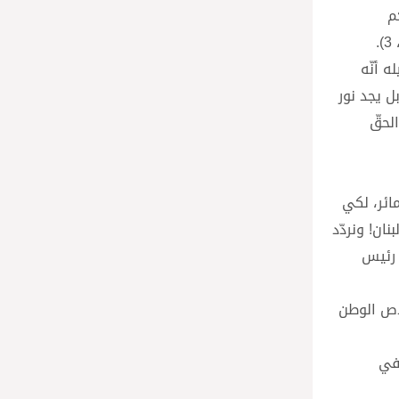
 أوّلهم بحكم
.
ه أنّه
لام، بل يجد نور
الحقّ
مائر، لكي
ان! ونردّد
 رئيس
لاص الوطن
 في