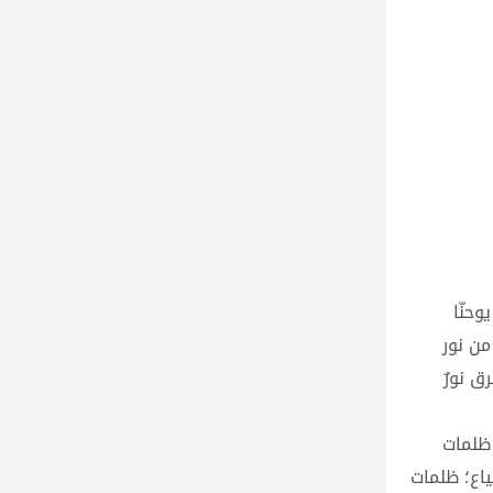
وحنّا
من نور
ق نورٌ
 ظلمات
ياع؛ ظلمات