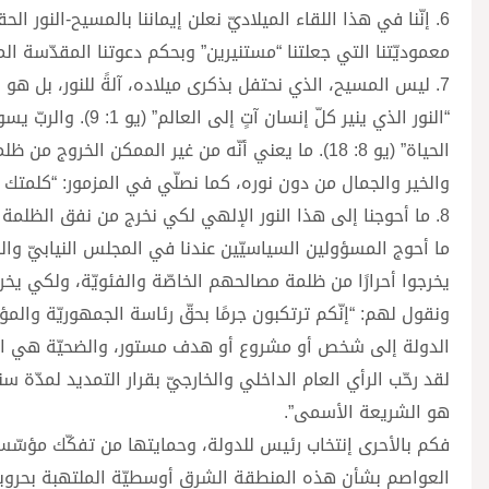
معموديّتنا التي جعلتنا “مستنيرين” وبحكم دعوتنا المقدّسة المتنو
7. ليس المسيح، الذي نحتفل بذكرى ميلاده، آلةً للنور، بل هو
“النور الذي ينير كل
الحياة” (يو 8: 18). ما يعني أنّه من غير الممكن ا
والخير والجمال من دون نوره، كما نصلّي في المزمور: “كلمتك مصباح 
8. ما أحوجنا إلى هذا النور الإلهي لكي نخرج من نفق الظلمة الشخصيّة والعموميّة إلى فسحة الإنفراج!!!
ما أحوج المسؤولين السياسيّين عندنا في المجلس النيابيّ والحك
يخرجوا أحرارًا من ظلمة مصالحهم الخاصّة والفئويّة، ولكي يخرجو
ونقول لهم: “إنّكم ترتكبون جرمًا بحقّ رئاسة الجمهوريّة والم
الدولة إلى شخص أو مشروع أو هدف مستور، والضحيّة هي الد
لقد رحّب الرأي العام الداخلي والخارجيّ بقرار التمديد لمدّة 
هو الشريعة الأسمى”.
فكم بالأحرى إنتخاب رئيس للدولة، وحمايتها من تفكّك مؤسّس
العواصم بشأن هذه المنطقة الشرق أوسطيّة الملتهبة بحروبها