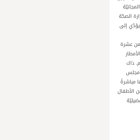
لمجانيّة
رة الصحّة
يؤدّي إلى
 الماضي، وجمع أكثر من عشرة
لأمطار
. ذاك
م مجلس
 مباشرةً
ن الأطفال
ضيليّة