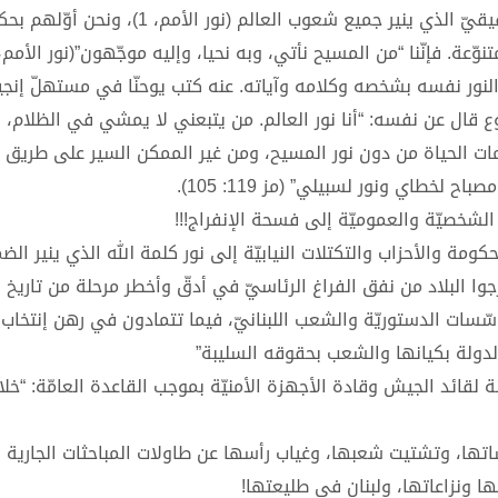
6. إنّنا في هذا اللقاء الميلاديّ نعلن إيماننا بالمسيح-النور الحقيقيّ الذي ينير جميع شعوب العالم (نور الأمم، 1)، ونحن
ّعة. فإنّنا “من المسيح نأتي، وبه نحيا، وإليه موجّهون”(نور الأمم، 3)
 النور نفسه بشخصه وكلامه وآياته. عنه كتب يوحنّا في مستهلّ إنجيل
ّ إنسان آتٍ إلى العالم” (يو 1: 9). والربّ يسوع قال عن نفسه: “أنا نور العالم. من يتبعني لا يمشي في الظ
لخروج من ظلمات الحياة من دون نور المسيح، ومن غير الممكن السير على طريق 
لخطاي ونور لسبيلي” (مز 119: 105).
ومة والأحزاب والتكتلات النيابيّة إلى نور كلمة الله الذي ينير الض
ا البلاد من نفق الفراغ الرئاسيّ في أدقّ وأخطر مرحلة من تاريخ لبن
ؤسّسات الدستوريّة والشعب اللبنانيّ، فيما تتمادون في رهن إنتخاب
ولة بكيانها والشعب بحقوقه السليبة”
سنة لقائد الجيش وقادة الأجهزة الأمنيّة بموجب القاعدة العامّة: “خ
اتها، وتشتيت شعبها، وغياب رأسها عن طاولات المباحثات الجارية
 ونزاعاتها، ولبنان في طليعتها!