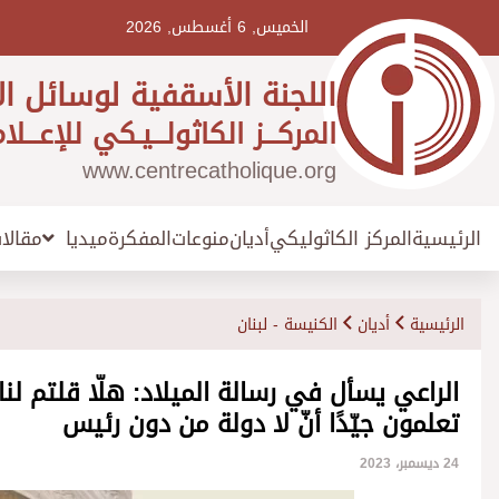
Ski
t
الخميس, 6 أغسطس, 2026
conten
اللجنة الأسقفية لوسائل ال
المركـــز الكاثولـــيـكي للإعـــلا
www.centrecatholique.org
الرئيسية
المركز الكاثوليكي
أديان
منوعات
المفكرة
مقالا
ميديا
الرئيسية
أديان
الكنيسة - لبنان
الراعي يسأل في رسالة الميلاد: هلّا قلتم لنا
تعلمون جيّدًا أنّ لا دولة من دون رئيس
24 ديسمبر، 2023