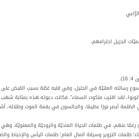
َّاعي
ميّات الجزيل احترامهم،
 يسوع رسالته العلنيّة في الجليل، وفي قلبه غصّة بسبب القبض على ي
 “توبوا، لقد اقترب ملكوت السماء”. فكانت دعوته هذه بمثابة شهب 
لظلمة أبصر نورًا عظيمًا، والجالسون في بقعة الموت وظلاله، أشر
غمًا عنهم، في ظلمات الحياة الماديّة والروحيّة والمعنويّة. وهي
اء؛ ظلمات التزوير وسرقة المال العام؛ ظلمات اليأس والإحباط والض