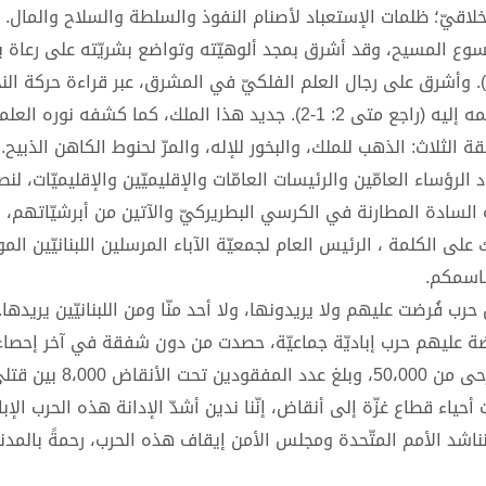
لاقيّ؛ ظلمات الإستعباد لأصنام النفوذ والسلطة والسلاح والمال.
سوع المسيح، وقد أشرق بمجد ألوهيّته وتواضع بشريّته على رعاة ب
الأميّين الساهرين على مواشيهم في هجعات الليل (لو 2: 8-9). وأشرق على رجال العلم الفلكيّ في المشرق، عبر قراءة حركة 
فأدركوا أنّ المولود في بيت لحم “ملك جديد”، وقد إقتادهم نجمه إليه (راجع متى 2: 1-2). جديد هذا الملك، كما كشفه نوره ا
ئقة الثلاث: الذهب للملك، والبخور للإله، والمرّ لحنوط الكاهن الذبيح.
الرؤساء العامّين والرئيسات العامّات والإقليميّين والإقليميّات، لنصل
 بعيد الميلاد والسنة الجديدة 2024، بمشاركة السادة المطارنة في الكرسي البطريركيّ والآتين من أبرشيّات
ى الكلمة ، الرئيس العام لجمعيّة الآباء المرسلين اللبنانيّين المو
باسمكم.
حرب فُرضت عليهم ولا يريدونها، ولا أحد منّا ومن اللبنانيّين يريدها.
فلسطينيًّا، 70 % منهم من النساء والأطفال، واقترب عدد الجرحى من 0،000
1 فلسطيني قسرًا، وتحولّت أحياء قطاع غزّة إلى أنقاض، إنّنا ندين أشدّ الإدانة هذه الحرب الإب
ناشد الأمم المتّحدة ومجلس الأمن إيقاف هذه الحرب، رحمةً بالمدني