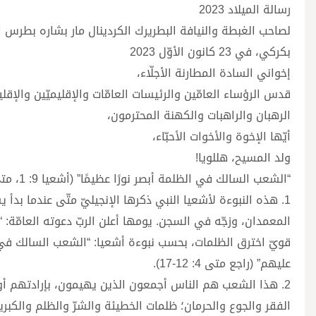
رسالة الميلاد 2023
لصاحب الغبطة والنيافة البطريرك الكردينال مار بشاره بطرس الر
بكركي، في 23 كانون الأوّل 2023
إخواني السادة المطارنة الأجلّاء،
قدس الرؤساء العامّين والرئيسات العامّات والإقليميّين والإقلي
الرهبان والراهبات والكهنة المحترمون،
أيّها الإخوة والأخوات الأحبّاء،
ولد المسيح، هللويا!
“الشعب السالك في الظلمة أبصر نورًا عظيمًا” (أشعيا 9: 1، متى 4: 16).
1. هذه النبوءة لأشعيا النبي ذكرها الإنجيليّ متّى عندما بدأ
المعمدان، وزجّه في السجن. يومها أعلن الربّ دعوته العامّة:
قويّ اخترق الظلمات، بحسب نبوءة أشعيا: “الشعب السالك في ا
عليهم” (راجع متى 4: 12-17).
2. هذا الشعب هم الناس أجمعون الذين يهيمون، بإرادتهم أو ر
الفقر والجوع والحرمان؛ ظلمات الخطيئة والشرّ والظلم والكبري