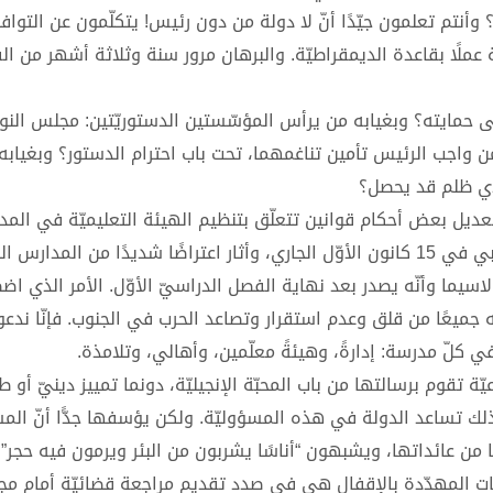
؟ وأنتم تعلمون جيّدًا أنّ لا دولة من دون رئيس! يتكلّمون عن التوا
 عملًا بقاعدة الديمقراطيّة. والبرهان مرور سنة وثلاثة أشهر من ال
 حمايته؟ وبغيابه من يرأس المؤسّستين الدستوريّتين: مجلس النو
 واجب الرئيس تأمين تناغمهما، تحت باب احترام الدستور؟ وبغياب
 لأي ظلم قد يحصل؟
 تعديل بعض أحكام قوانين تتعلّق بتنظيم الهيئة التعليميّة في الم
الخاصّة وتنظيم الموازنة المدرسيّة” الذي أصدره المجلس النيابي في 15 كانون الأوّل الجاري، وأثار اعتراضًا شديدًا من ا
سيما وأنّه يصدر بعد نهاية الفصل الدراسيّ الأوّل. الأمر الذي اض
ميعًا من قلق وعدم استقرار وتصاعد الحرب في الجنوب. فإنّا ندعو 
 في كلّ مدرسة: إدارةً، وهيئةً معلّمين، وأهالي، وتلامذة.
يّة تقوم برسالتها من باب المحبّة الإنجيليّة، دونما تمييز دينيّ أو ط
لك تساعد الدولة في هذه المسؤوليّة. ولكن يؤسفها جدًّا أنّ الم
من عائداتها، ويشبهون “أناسًا يشربون من البئر ويرمون فيه حجر”.
سّسات المهدّدة بالإقفال هي في صدد تقديم مراجعة قضائيّة أمام 