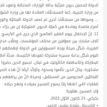
الدولة لتحصيل ديون مترتّبة بذمّة الوزارات المختصّة وتعود للجم
من وزارة التربية، كما المستحقّات العائدة لها من وزارة الشؤ
… وسواها من مستحقّات أخرى لم تعمد الدولة اللبنانيّة والوزا
أضرار فاضحة وفادحة في كميّة الديون المتوجّبة إن من جرّاء ع
آلاف مشارك بين معوّقين من مختلف المؤسّسات، وطلّاب مدارس 
الغزيرة، شكّل صرخةً بوجه المسؤولين في الدولة لإهمالهم ا
اليوم شكّل بداية مسيرة مشتركة تقودها الكنيسة، محطّ آمال 
البطاركة والأساقفة الكاثوليك في لبنان، لجميع الذين حضروا إل
مشكورة، وكلّ الذين نظّموا وسخوا، وأؤكّد أيضًا أنّ هذه الص
اللبنانيّين المحرومين من المستقبل، وصرخة كلّ من يرافقهم يومي
للفقراء التي أعلنها ربّنا يسوع المسيح بميلاده ونهج حياته.
وُلد المسيح، هللويا!
بكركي، 23 كانون الأوّل 2023.
+ الكردينال بشارة بطرس الراعي