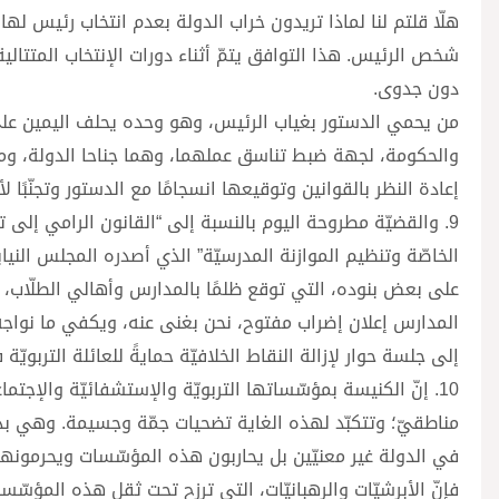
هلّا قلتم لنا لماذا تريدون خراب الدولة بعدم انتخاب رئيس لها
شخص الرئيس. هذا التوافق يتمّ أثناء دورات الإنتخاب المتتالية
دون جدوى.
من يحمي الدستور بغياب الرئيس، وهو وحده يحلف اليمين على
والحكومة، لجهة ضبط تناسق عملهما، وهما جناحا الدولة، ومن
إعادة النظر بالقوانين وتوقيعها انسجامًا مع الدستور وتجنّبًا
9. والقضيّة مطروحة اليوم بالنسبة إلى “القانون الرامي إلى
على بعض بنوده، التي توقع ظلمًا بالمدارس وأهالي الطلّاب، لا
المدارس إعلان إضراب مفتوح، نحن بغنى عنه، ويكفي ما نواجه ج
إلى جلسة حوار لإزالة النقاط الخلافيّة حمايةً للعائلة التربويّة
10. إنّ الكنيسة بمؤسّساتها التربويّة والإستشفائيّة والإجتماع
مناطقيّ؛ وتتكبّد لهذه الغاية تضحيات جمّة وجسيمة. وهي بذ
في الدولة غير معنيّين بل يحاربون هذه المؤسّسات ويحرمونها 
فإنّ الأبرشيّات والرهبانيّات، التي ترزح تحت ثقل هذه المؤ