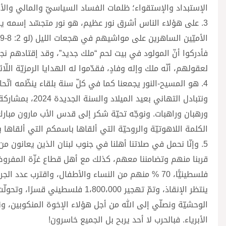
الإستبداد والإستقواء؛ ظلمات الفساد السياسيّ والمالي والأخ
3. على هؤلاء الناس أشرق نور عظيم، هو نور متجسّد إسمه ي
لعقولهم، أنّه ملك وإله وفادٍ، فقدّموا له الهدايا الرمزيّة اللّا
4. هو المسيح-النور يجمعنا كما في كلّ سنة بلقاء ينظّمه اتّحاد 
ونتبادل التهاني
ورهبان وراهبات. ونوجّه تحيّة شكر إلى قدس الأب مارون مبارك عل
الكلمة اللاهوتيّة والروحيّة التي ألقاها باسمكم التي ألقاها 
5. وإنّا نحمل في صلاتنا أهلنا في جنوب لبنان الذين يعانون من 
ينتظر الإنقاذ، وتمّ تهجير ،800،000
الوحشيّة ونصلّي إلى الله من أجل هؤلاء الإخوة المنكوبين، ون
الأبرياء. فبالحرب لا أحد يربح بل الجميع خاسرون!