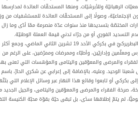
عيّات الرهبانيّة وللأبرشيّات. ومنها المستحقّات العائدة لمدارسها ا
ون الإجتماعيّة، وصولًا إلى المستحقّات العائدة للمستشفيات من وزا
رات المختصّة بتسديدها منذ سنوات عدّة منصرمة ممّا أدّى وما زال 
دم التسديد الفوري أو من جرّاء تدني قيمة العملة الوطنيّة.
11. إنّ الإحتفال بيوم الفقير العالميّ الذي جرى في الكرسيّ البطريركيّ في بكركي الأحد 19 تشرين الثاني
ومعلّمين وإداريّين، وأطبّاء وممرضات وممرّضين، على الرغم من ا
لفقراء والمرضى والمعوّقين واليتامى والمؤسّسات التي تعنى بهم
شعبنا الوحيد. وعليه، بالإضافة إلى إعرابي عن شكري الحارّ، باس
ى بكركي أو تابعوا وقائع هذا النهار عبر وسائل الإعلام التي بثتّها
رخة، صرخة الفقراء والمرضى والمعوّقين واليتامى، والجيل الجديد م
ًّا، لم يتمّ إطلاقها سدًى، بل تبقى حيّة بقوّة محبّة الكنيسة التف