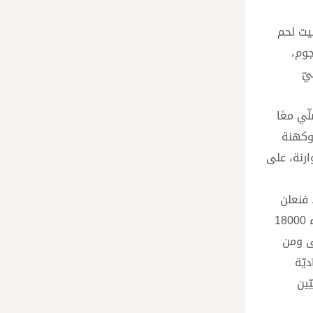
يت لحم
النجوم،
لعلميّ
ّي معًا
هم، وكهنة
ارنة، على
 فنعلن
قربنا منهم وتضامننا معهم، كذلك مع أهل قطاع غزّة المفروضة عليهم حرب إباديّة جماعيّة، حصدت من دون شفقة في آخر إحصاء 18000
5، وبلغ عدد المفقودين تحت الأنقاض 8،000 بين قتلى ومن
اديّة
ّين