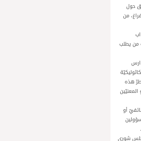
فق حول
فراغ، من
اب
ه من يطلب
دارس
لمدارس الكاثوليكيّة
طرّ هذه
المعنيّين
ائفيّ أو
سؤولين
مجلس شورى