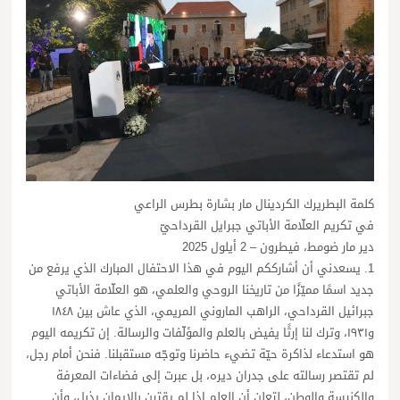
كلمة البطريرك الكردينال مار بشارة بطرس الراعي
في تكريم العلّامة الأباتي جبرايل القرداحيّ
دير مار ضومط، فيطرون – 2 أيلول 2025
1. يسعدني أن أشارككم اليوم في هذا الاحتفال المبارك الذي يرفع من
جديد اسمًا مميّزًا من تاريخنا الروحي والعلمي، هو العلّامة الأباتي
جبرائيل القرداحي، الراهب الماروني المريمي، الذي عاش بين ١٨٤٨
و١٩٣١، وترك لنا إرثًا يفيض بالعلم والمؤلّفات والرسالة. إن تكريمه اليوم
هو استدعاء لذاكرة حيّة تضيء حاضرنا وتوجّه مستقبلنا. فنحن أمام رجل،
لم تقتصر رسالته على جدران ديره، بل عبرت إلى فضاءات المعرفة
والكنيسة والوطن، لتعلن أن العلم إذا لم يقترن بالإيمان يذبل، وأن