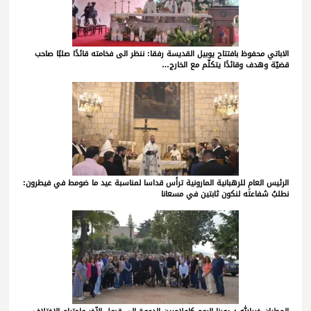
الاباتي محفوظ بافتتاح يوبيل القديسة رفقا: ننظر الى فخامته قائدًا صلبًا صاحب
قضيّة وهدف وقائدًا يتكلّم مع الخارج…
الرئيس العام للرهبانية المارونية ترأس قداسا لمناسبة عيد ما ضومط في فيطرون:
نطلبُ شفاعتَه لنكون ثابتين في مسعانا