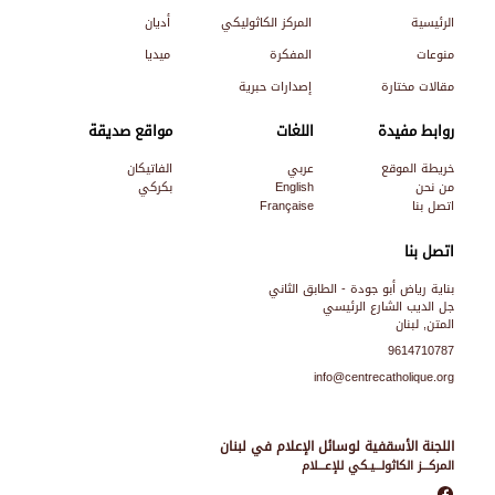
الرئيسية
المركز الكاثوليكي
أديان
منوعات
المفكرة
ميديا
مقالات مختارة
إصدارات حبرية
روابط مفيدة
اللغات
مواقع صديقة
خريطة الموقع
عربي
الفاتيكان
من نحن
English
بكركي
اتصل بنا
Française
اتصل بنا
بناية رياض أبو جودة - الطابق الثاني
جل الديب الشارع الرئيسي
المتن, لبنان
9614710787
info@centrecatholique.org
اللجنة الأسقفية لوسائل الإعلام في لبنان
المركـــز الكاثولـــيـكي للإعـــلام