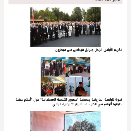
تكريم الأباتي الراحل جبرايل قرداحي في فيطرون
ندوة للرابطة المارونية وجمعية *حصرون للتنمية المستدامة* حول *أعلام دينية
طبعوا أثرهم في الكنيسة المارونية* برعاية الراعي