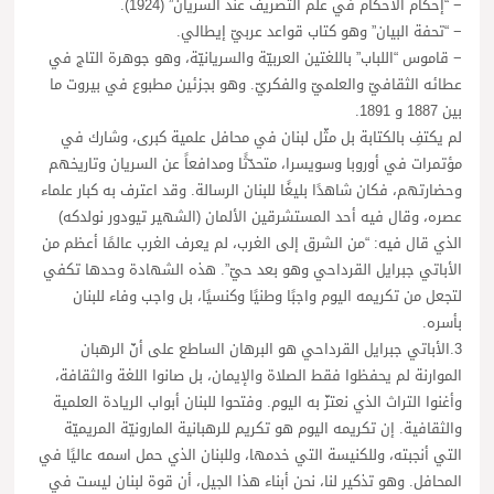
− “إحكام الأحكام في علم التصريف عند السريان” (1924).
− “تحفة البيان” وهو كتاب قواعد عربيّ إيطالي.
− قاموس “اللباب” باللغتين العربيّة والسريانيّة، وهو جوهرة التاج في
عطائه الثقافيّ والعلميّ والفكريّ. وهو بجزئين مطبوع في بيروت ما
بين 1887 و 1891.
لم يكتفِ بالكتابة بل مثّل لبنان في محافل علمية كبرى، وشارك في
مؤتمرات في أوروبا وسويسرا، متحدّثًا ومدافعاً عن السريان وتاريخهم
وحضارتهم، فكان شاهدًا بليغًا للبنان الرسالة. وقد اعترف به كبار علماء
عصره، وقال فيه أحد المستشرقين الألمان (الشهير تيودور نولدكه)
الذي قال فيه: “من الشرق إلى الغرب، لم يعرف الغرب عالمًا أعظم من
الأباتي جبرايل القرداحي وهو بعد حيّ”. هذه الشهادة وحدها تكفي
لتجعل من تكريمه اليوم واجبًا وطنيًا وكنسيًا، بل واجب وفاء للبنان
بأسره.
3.الأباتي جبرايل القرداحي هو البرهان الساطع على أنّ الرهبان
الموارنة لم يحفظوا فقط الصلاة والإيمان، بل صانوا اللغة والثقافة،
وأغنوا التراث الذي نعتزّ به اليوم. وفتحوا للبنان أبواب الريادة العلمية
والثقافية. إن تكريمه اليوم هو تكريم للرهبانية المارونيّة المريميّة
التي أنجبته، وللكنيسة التي خدمها، وللبنان الذي حمل اسمه عاليًا في
المحافل. وهو تذكير لنا، نحن أبناء هذا الجيل، أن قوة لبنان ليست في