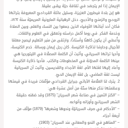
الإيمان إذا لم يتجسّد في ثقافة حيّة يبقى عقيمًا.
هو إبن بلدة فيطرون العزيزة، وسليل عائلة القرداحيّ المعروفة بتراثها
الروحيّ والزمنيّ والأدبيّ، دخل الرهبانية المارونية المريميّة سنة ١٨٦٢،
فكان أحد أبنائها الأوفياء الذين جمعوا بين النسك والعلم، وبين الصلاة
وخدمة الفكر. في روما أكمل دراسته وتعمّق في العلوم واللغات،
وأُعطي أن يكون كاهنًا وأستاذًا، وارتقى من منبر التعليم ليصبح معلمًا
للأجيال وحارسًا لذاكرة الكنيسة. كان رجل إيمان ورسالة. خدم الكنيسة،
وأحيا تراثها السرياني، وأثبت أن الكلمة المصلّاة في الليتورجيا هي
عينها الكلمة المدوّنة في المخطوطات والكتب. فأحيا ذاكرة الكنيسة
وأعاد إليها لغتها الأم، لغة الأجداد والقديسين، وأثبت أن السريانية
ليست لغة الماضي، بل لغة الإيمان الحيّ.
2. يترك لنا العلّامة الأباتي جبرايل القرداحي مؤلّفات فريدة في قيمتها
وعظمتها نذكر منها ستّة من أصل عشرة هي:
− “الكنز الثمين في صناعة شعر السريان” (1875) وقد ضمّنه حقيقة
الشعر السريانيّ وأوزانه وأنواعه.
− “الأحكام في صرف السريانيّة ونحوها وشعرها” (1879) مؤلّف من
أربعة أجزاء.
− “المناهج في النحو والمعاني عند السريان” (1903).