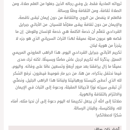
ثرواته المادية فقط، بل وفي رجاله الذين جعلوا من العلم صلاة، ومن
الصلاة ثقافة، ومن الثقافة وطنًا ورسالة.
فالعلم لا ينفصل عن الروح، والثقافة من دون إيمان تبقى ناقصة،
والإيمان من دون ثقافة يبقى معرّضًا للنسيان. من الأباتي جبرايل
القرداحي نتعلّم أن خدمة الكلمة هي خدمة للإنسان وللوطن. إن ما
قدّمه هو عربون محبّة عميقة لهذا التراث السرياني الذي هو جزء لا
يتجزأ من هوية لبنان.
تكريم الأباتي جبرايل القرداحي اليوم، هذا الراهب الماروني المريمي
المميّز، يذكّرنا أنه تكريم لرجل عاش صامتًا وبسيطًا، لكنه ترك صدى
عميقًا ما زال يرافقنا بعد مرور أربعةٍ وتسعين عامًا على وفاته. واليوم،
فيما نحتفل بذكراه، من هنا، من دير مار ضوميط فيطرون، نرفع الشكر
لله الذي أعطى كنيستنا ورهبانيتنا ولبناننا هذا الراهب الجليل، ونصلّي
أن تبقى سيرته نورًا لأجيالنا المقبلة، ودعوة إلى الثبات في الإيمان
والالتزام بالثقافة والهوية.
صلاتنا إلى الله أن يجعل تكريمنا له اليوم دعوة إلى أن نحيا مثله، أمناء
لله، وللكنيسة، وللبنان الرسالة.
شكرًا لاصغائكم!
أخبار ذات صلة: