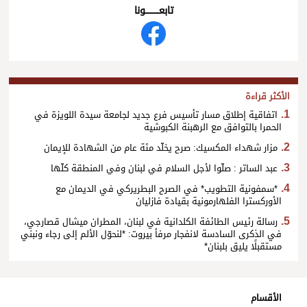
تابعــــــــــونا
الأكثر قراءة
اتفاقية إطلاق مسار تأسيس فرع جديد لجامعة سيدة اللويزة في
الحمرا بالتوافق مع الرهبنة الكبوشية
مزار شهداء المكسيك: صرح يخلّد مئة عام من الشهادة للإيمان
عبد الساتر : صلّوا لأجل السلام في لبنان وفي المنطقة كلّها
*سمفونية التطويب* في الصرح البطريركي في الديمان مع
الأوركسترا الفلهارمونية بقيادة فازليان
رسالة رئيس الطائفة الكلدانية في لبنان، المطران ميشال قصارجي،
في الذكرى السادسة لانفجار مرفأ بيروت: *لنحوّل الألم إلى رجاء ونبني
مستقبلًا يليق بلبنان*
الأقسام