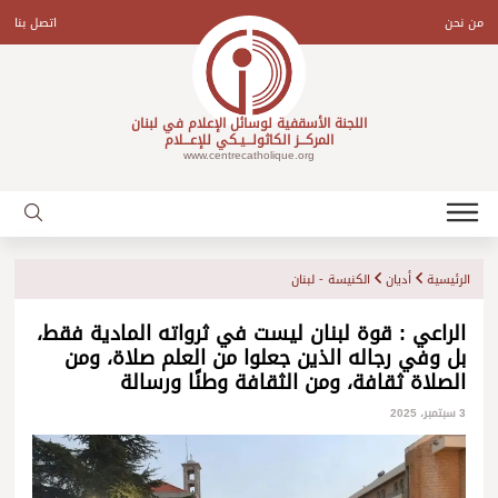
Ski
t
من نحن
اتصل بنا
conten
اللجنة الأسقفية لوسائل الإعلام في لبنان
المركـــز الكاثولـــيـكي للإعـــلام
www.centrecatholique.org
الرئيسية
أديان
الكنيسة - لبنان
الراعي : قوة لبنان ليست في ثرواته المادية فقط،
بل وفي رجاله الذين جعلوا من العلم صلاة، ومن
الصلاة ثقافة، ومن الثقافة وطنًا ورسالة
3 سبتمبر، 2025