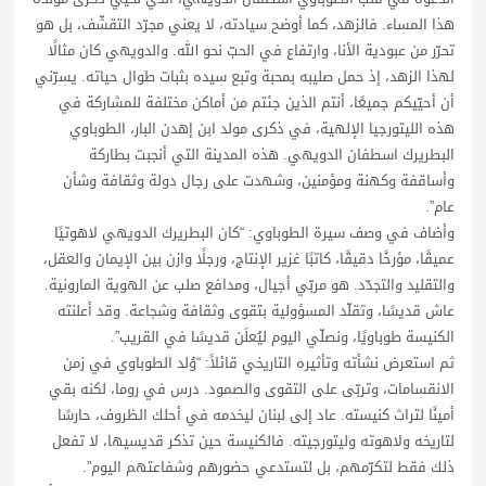
هذا المساء. فالزهد، كما أوضح سيادته، لا يعني مجرّد التقشّف، بل هو
تحرّر من عبودية الأنا، وارتفاع في الحبّ نحو الله. والدويهي كان مثالًا
لهذا الزهد، إذ حمل صليبه بمحبة وتبع سيده بثبات طوال حياته. يسرّني
أن أحيّيكم جميعًا، أنتم الذين جئتم من أماكن مختلفة للمشاركة في
هذه الليتورجيا الإلهية، في ذكرى مولد ابن إهدن البار، الطوباوي
البطريرك اسطفان الدويهي. هذه المدينة التي أنجبت بطاركة
وأساقفة وكهنة ومؤمنين، وشهدت على رجال دولة وثقافة وشأن
عام”.
وأضاف في وصف سيرة الطوباوي: “كان البطريرك الدويهي لاهوتيًا
عميقًا، مؤرخًا دقيقًا، كاتبًا غزير الإنتاج، ورجلًا وازن بين الإيمان والعقل،
والتقليد والتجدّد. هو مربّي أجيال، ومدافع صلب عن الهوية المارونية.
عاش قديسًا، وتقلّد المسؤولية بتقوى وثقافة وشجاعة. وقد أعلنته
الكنيسة طوباويًا، ونصلّي اليوم ليُعلَن قديسًا في القريب”.
ثم استعرض نشأته وتأثيره التاريخي قائلاً: “وُلد الطوباوي في زمن
الانقسامات، وتربّى على التقوى والصمود. درس في روما، لكنه بقي
أمينًا لتراث كنيسته. عاد إلى لبنان ليخدمه في أحلك الظروف، حارسًا
لتاريخه ولاهوته وليتورجيته. فالكنيسة حين تذكر قديسيها، لا تفعل
ذلك فقط لتكرّمهم، بل لتستدعي حضورهم وشفاعتهم اليوم”.