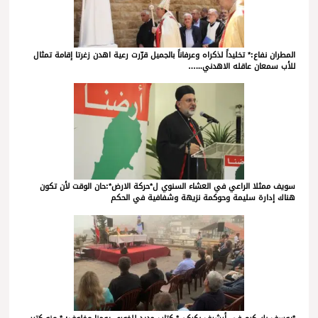
المطران نفاع:* تخليداً لذكراه وعرفاناً بالجميل قرّرت رعية اهدن زغرتا إقامة تمثال
للأب سمعان عاقله الاهدني...…
سويف ممثلا الراعي في العشاء السنوي ل*حركة الارض*:حان الوقت لأن تكون
هناك إدارة سليمة وحوكمة نزيهة وشفافية في الحكم