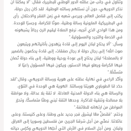
وتناول في جانب من عظته الدور الوطني للبطريرك فقال: “لا يمكننا أن
نذكر الدويهي، دون أن نستلهم رسالته الوطنية. لقد كان رجل دولة،
يكتب إلى قناصل العالم، ويرعى شعبه في زمن الفقر والاحتلال. رأى
في البطريركية المارونية رسالة وطنية، صوتًا للكرامة، وجسرًا للوحدة.
ومن هذا الوادي الذي أنجبه، نرفع الصلاة ليقيم الربّ رجالاً يشبهونه
في الخدمة والتجرد والمسؤولية.”
وسأل: “ألا يحتاج لبنان اليوم إلى قادة يزهدون بأنانياتهم ويتبعون
صوت الله؟ إلى رجال دولة لا رجال صفقات، إلى قادة يحكمون بالضمير
لا بالمصلحة؟ لبنان يحتاج إلى عودة روحية ووطنية، إلى بناء دولة تُصان
فيها الكرامة ويعلو فيها الدستور، ويكون فيها المسؤول راعيًا لا
متسلّطًا.”
وأكّد الراعي في نهاية عظته على هوية ورسالة الدويهي، وقال:”لقد
حدّد لنا الطوباوي هويتنا ورسالتنا. الهوية هي الوحدة في التنوّع،
والرسالة هي بناء الدولة المدنية العادلة. لا ثقة بلا عدالة، ولا مواطنة
بلا مصالحة وتنقية للذاكرة. وحدها الثقة تبني وطنًا متماسكًا، وتحرّر
المواطن من ارتهانه للطائفة.”
وختم: “فلنصلِّ معًا ليشرق فجر جديد على وطننا، وعلى كنيستنا، وعلى
عائلاتنا. نصلّي من أجل شرقنا الجريح، من فلسطين وسوريا إلى العراق
ولبنان. ومن أجل السلام في الأرض التي أحبّها الدويهي وكرّس حياته