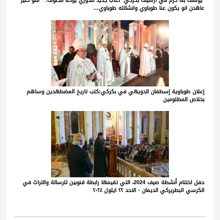
*يوسف بك كرم في أرشيف بكركي* كتاب جديد للخوري يوحنا مخلوف: * منو كتير
عاهدن انو يكون عنا طوباوي وانشالله طوباوي…
إعلان طوباوية إسطفان الدويهي في بكركي:كتب تاريخ المضطهدين وساهم
بخلاص المظلومين
حفل اختتام أنشطة صيف 2024، التي تقيمها رابطة قنوبين للرسالة والتراث في
الكرسي البطريركي الديمان - الاحد ٢٢ ايلول ٢٠٢٤