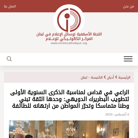
Ski
t
من نحن
اتصل بنا
conten
اللجنة الأسقفية لوسائل الإعلام في لبنان
المركـــز الكاثولـــيـكي للإعـــلام
www.centrecatholique.org
الرئيسية
أديان
الكنيسة - لبنان
الراعي في قداس لمناسبة الذكرى السنوية الأولى
لتطويب البطريرك الدويهي: وحدها الثقة تبني
وطنا متماسكا وتحرّر المواطن من ارتهانه للطائفة
4 أغسطس، 2025