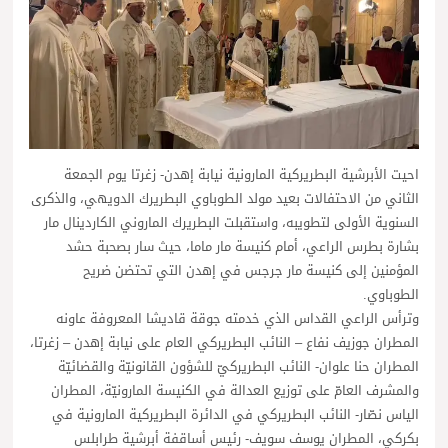
احيت الأبرشية البطريركية المارونية نيابة إهدن- زغرتا يوم الجمعة
الثاني من الاحتفالات بعيد مولد الطوباوي البطريرك الدويهي، والذكرى
السنوية الأولى لتطويبه، واستقبلت البطريرك الماروني الكاردينال مار
بشارة بطرس الراعي، أمام كنيسة مار ماما، حيث سار بصحبة حشد
المؤمنين إلى كنيسة مار جرجس في إهدن التي تحتضن ضريح
الطوباوي.
وترأس الراعي القداس الذي خدمته جوقة قاديشا المعروفة عاونه
المطران جوزيف نفاع – النائب البطريركي العام على نيابة إهدن – زغرتا،
المطران حنا علوان- النائب البطريركيّ للشؤون القانونيّة والقضائيّة
والمشرف العامّ على توزيع العدالة في الكنيسة المارونيّة، المطران
الياس نصّار- النائب البطريركي في الدائرة البطريركية المارونية في
بكركي، المطران يوسف سويف- رئيس أساقفة أبرشية طرابلس