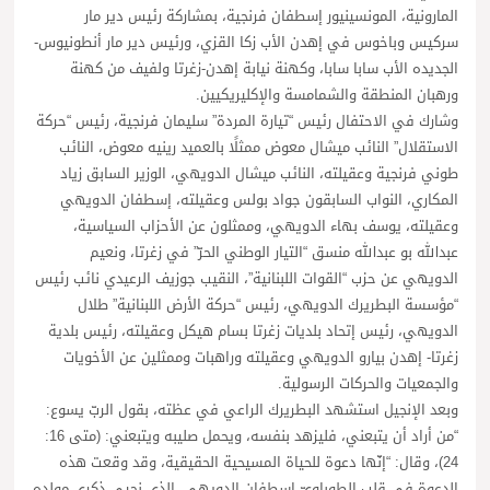
المارونية، المونسينيور إسطفان فرنجية، بمشاركة رئيس دير مار
سركيس وباخوس في إهدن الأب زكا القزي، ورئيس دير مار أنطونيوس-
الجديده الأب سابا سابا، وكهنة نيابة إهدن-زغرتا ولفيف من كهنة
ورهبان المنطقة والشمامسة والإكليريكيين.
وشارك في الاحتفال رئيس “تيارة المردة” سليمان فرنجية، رئيس “حركة
الاستقلال” النائب ميشال معوض ممثلًا بالعميد رينيه معوض، النائب
طوني فرنجية وعقيلته، النائب ميشال الدويهي، الوزير السابق زياد
المكاري، النواب السابقون جواد بولس وعقيلته، إسطفان الدويهي
وعقيلته، يوسف بهاء الدويهي، وممثلون عن الأحزاب السياسية،
عبدالله بو عبدالله منسق “التيار الوطني الحرّ” في زغرتا، ونعيم
الدويهي عن حزب “القوات اللبنانية”، النقيب جوزيف الرعيدي نائب رئيس
“مؤسسة البطريرك الدويهي، رئيس “حركة الأرض اللبنانية” طلال
الدويهي، رئيس إتحاد بلديات زغرتا بسام هيكل وعقيلته، رئيس بلدية
زغرتا- إهدن بيارو الدويهي وعقيلته وراهبات وممثلين عن الأخويات
والجمعيات والحركات الرسولية.
وبعد الإنجيل استشهد البطريرك الراعي في عظته، بقول الربّ يسوع:
“من أراد أن يتبعني، فليزهد بنفسه، ويحمل صليبه ويتبعني: (متى 16:
24)، وقال: “إنّها دعوة للحياة المسيحية الحقيقية، وقد وقعت هذه
الدعوة في قلب الطوباويّ اسطفان الدويهي، الذي نحيي ذكرى مولده