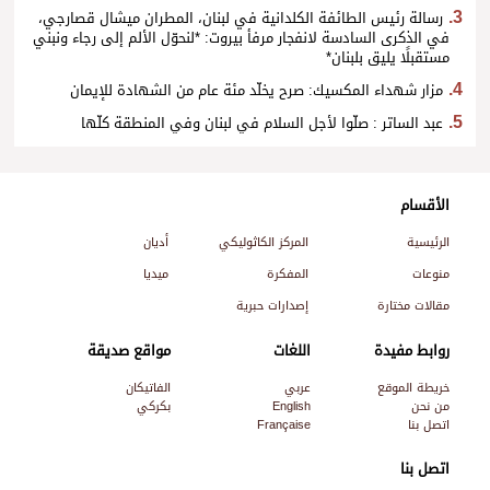
رسالة رئيس الطائفة الكلدانية في لبنان، المطران ميشال قصارجي،
في الذكرى السادسة لانفجار مرفأ بيروت: *لنحوّل الألم إلى رجاء ونبني
مستقبلًا يليق بلبنان*
مزار شهداء المكسيك: صرح يخلّد مئة عام من الشهادة للإيمان
عبد الساتر : صلّوا لأجل السلام في لبنان وفي المنطقة كلّها
الأقسام
الرئيسية
المركز الكاثوليكي
أديان
منوعات
المفكرة
ميديا
مقالات مختارة
إصدارات حبرية
روابط مفيدة
اللغات
مواقع صديقة
خريطة الموقع
عربي
الفاتيكان
من نحن
English
بكركي
اتصل بنا
Française
اتصل بنا