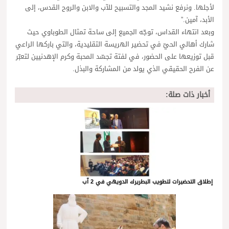
لأجلها. ونرفع نشيد المجد والتسبيح للآب والابن والروح القدس، إلى
الأبد، آمين.”
وبعد انتهاء القداس، توجّه الجميع إلى ساحة تمثال الطوباوي حيث
شارك أهالي الحيّ في تحضير الهريسة التقليدية، والتي باركها الراعي
قبل توزيعها على الحضور، في لفتة تجسّد المحبة وكرم الإهدنيين لتعبّر
عن الفرح الحقيقي الذي يولد من المشاركة والبذل.
أخبار ذات صلة:
إطلاق التحضيرات لتطويب البطريرك الدويهي في 2 آب