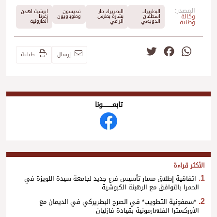
المصدر:
البطريرك
البطريرك مار
قديسون
ابرشية اهدن
وكالة
اسطفان
بشارة بطرس
وطوباويون
زغرتا
الدويهي
الراعي
المارونية
وطنية
Twitter
Facebook
WhatsApp
إرسال
طباعة
تابعــــــــــونا
الأكثر قراءة
اتفاقية إطلاق مسار تأسيس فرع جديد لجامعة سيدة اللويزة في
الحمرا بالتوافق مع الرهبنة الكبوشية
*سمفونية التطويب* في الصرح البطريركي في الديمان مع
الأوركسترا الفلهارمونية بقيادة فازليان