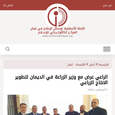
Ski
t
من نحن
اتصل بنا
conten
اللجنة الأسقفية لوسائل الإعلام في لبنان
المركـــز الكاثولـــيـكي للإعـــلام
www.centrecatholique.org
الرئيسية
أديان
الكنيسة - لبنان
الراعي عرض مع وزير الزراعة في الديمان لتطوير
الانتاج الزراعي
5 أغسطس، 2025