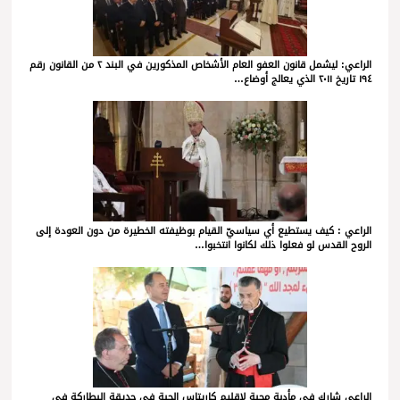
الراعي: ليشمل قانون العفو العام الأشخاص المذكورين في البند ٢ من القانون رقم
١٩٤ تاريخ ٢٠١١ الذي يعالج أوضاع…
الراعي : كيف يستطيع أي سياسيّ القيام بوظيفته الخطيرة من دون العودة إلى
الروح القدس لو فعلوا ذلك لكانوا انتخبوا…
الراعي شارك في مأدبة محبة لاقليم كاريتاس الجبة في حديقة البطاركة في