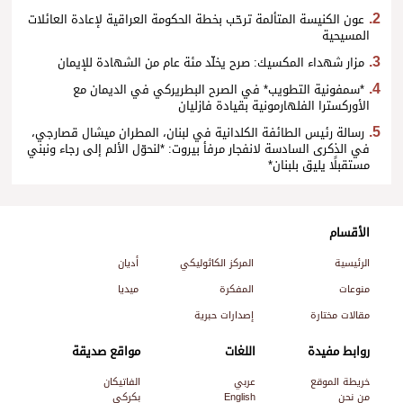
عون الكنيسة المتألمة ترحّب بخطة الحكومة العراقية لإعادة العائلات
المسيحية
مزار شهداء المكسيك: صرح يخلّد مئة عام من الشهادة للإيمان
*سمفونية التطويب* في الصرح البطريركي في الديمان مع
الأوركسترا الفلهارمونية بقيادة فازليان
رسالة رئيس الطائفة الكلدانية في لبنان، المطران ميشال قصارجي،
في الذكرى السادسة لانفجار مرفأ بيروت: *لنحوّل الألم إلى رجاء ونبني
مستقبلًا يليق بلبنان*
الأقسام
الرئيسية
المركز الكاثوليكي
أديان
منوعات
المفكرة
ميديا
مقالات مختارة
إصدارات حبرية
روابط مفيدة
اللغات
مواقع صديقة
خريطة الموقع
عربي
الفاتيكان
من نحن
English
بكركي