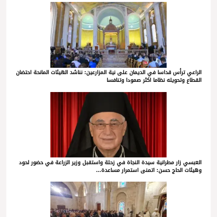
الراعي ترأس قداسا في الديمان على نية المزارعين: نناشد الهيئات المانحة احتضان
القطاع وتحويله نظاما اكثر صمودا وتنافسا
العبسي زار مطرانية سيدة النجاة في زحلة واستقبل وزير الزراعة في حضور لحود
وهيئات الحاج حسن: اتمنى استمرار مساعدة…