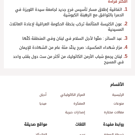
الأكثر قراءة
اتفاقية إطلاق مسار تأسيس فرع جديد لجامعة سيدة اللويزة في
الحمرا بالتوافق مع الرهبنة الكبوشية
عون الكنيسة المتألمة ترحّب بخطة الحكومة العراقية لإعادة العائلات
المسيحية
عبد الساتر : صلّوا لأجل السلام في لبنان وفي المنطقة كلّها
مزار شهداء المكسيك: صرح يخلّد مئة عام من الشهادة للإيمان
لبنان يجمع شباب الأرمن الكاثوليك من أكثر من ست دول بقلب واحد
في المسيح
الأقسام
الرئيسية
المركز الكاثوليكي
أديان
منوعات
المفكرة
ميديا
مقالات مختارة
إصدارات حبرية
روابط مفيدة
اللغات
مواقع صديقة
خريطة الموقع
عربي
الفاتيكان