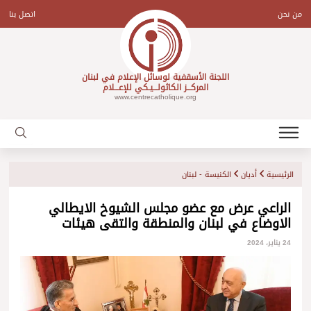
Ski
t
من نحن
اتصل بنا
conten
اللجنة الأسقفية لوسائل الإعلام في لبنان
المركـــز الكاثولـــيـكي للإعـــلام
www.centrecatholique.org
الرئيسية
أديان
الكنيسة - لبنان
الراعي عرض مع عضو مجلس الشيوخ الايطالي
الاوضاع في لبنان والمنطقة والتقى هيئات
24 يناير، 2024