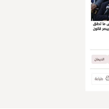
ى ما تحقق
يبصر قانون
الديمان
طباعة