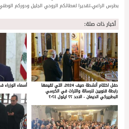
بطرس الراعي،تقديرا لعطائكم الروحي الجليل ودوركم الوطني ا
أخبار ذات صلة:
حفل اختتام أنشطة صيف 2024، التي تقيمها
أسماء الوزراء ف
رابطة قنوبين للرسالة والتراث في الكرسي
البطريركي الديمان - الاحد ٢٢ ايلول ٢٠٢٤