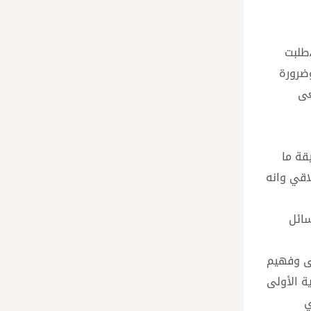
،طلبت
وضرورة
عى
قة ما
اقي وانه
سائل
ى وفهيم
ة الأولى
ي