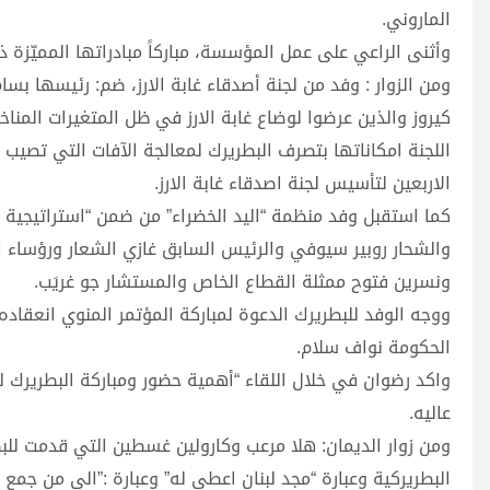
الماروني.
وأثنى الراعي على عمل المؤسسة، مباركاً مبادراتها المميّزة ذ
ومن الزوار : وفد من لجنة أصدقاء غابة الارز، ضم: رئيسها بس
كيروز والذين عرضوا لوضاع غابة الارز في ظل المتغيرات المن
اللجنة امكاناتها بتصرف البطريرك لمعالجة الآفات التي تصيب 
الاربعين لتأسيس لجنة اصدقاء غابة الارز.
كما استقبل وفد منظمة “اليد الخضراء” من ضمن “استراتيجية ع
والشحار روبير سيوفي والرئيس السابق غازي الشعار ورؤساء 
ونسرين فتوح ممثلة القطاع الخاص والمستشار جو غريَب.
الحكومة نواف سلام.
واكد رضوان في خلال اللقاء “أهمية حضور ومباركة البطريرك له
عاليه.
ومن زوار الديمان: هلا مرعب وكارولين غسطين التي قدمت لل
البطريركية وعبارة “مجد لبنان اعطي له” وعبارة :”الى من جمع