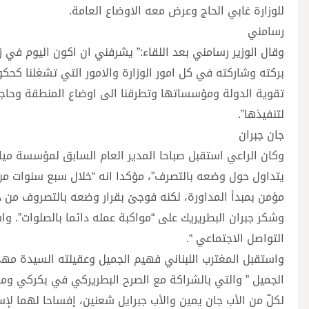
للوزارة غابي الحاج وعرض معه الاوضاع العامة.
رسامني
وقال الوزير رسامني بعد اللقاء:” يشرفني ان اكون اليوم في ز
بركته وشاركته في كل امور الوزارة والامور التي تشغلنا كحك
تقوية الدولة ومؤسساتها وتطرقنا الى اوضاع المنطقة وحاج
لتنفيذها”.
جان جبران
وكان الراعي استقبل صباحا المدير العام السابق لمؤسسة ميا
يتداول حول وضعه بالتصرف”، مؤكدا انه “خلال سبع سنوات من 
مؤمن بمبدأ المداورة، لكنه فوجئ بقرار وضعه بالتصروف من د
وشكر جبران البطريريك على “مواكبة عمله دائما بالصلوات”. 
التواصل الاجتماعي “.
واستقبل المغترب اللبناني فهيم الجميل وعقيلته السيدة 
الجميل ” والتي بالشراكة مع الصرح البطريركي في بكركي ومط
لكلّ من الأب جان يمين والأب جبرايل شعنين، إفساحا لهما لإ