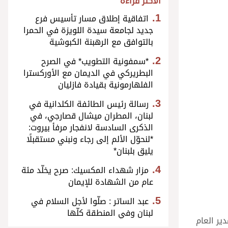
الأكثر قراءة
اتفاقية إطلاق مسار تأسيس فرع
جديد لجامعة سيدة اللويزة في الحمرا
بالتوافق مع الرهبنة الكبوشية
*سمفونية التطويب* في الصرح
البطريركي في الديمان مع الأوركسترا
الفلهارمونية بقيادة فازليان
رسالة رئيس الطائفة الكلدانية في
لبنان، المطران ميشال قصارجي، في
الذكرى السادسة لانفجار مرفأ بيروت:
*لنحوّل الألم إلى رجاء ونبني مستقبلًا
يليق بلبنان*
مزار شهداء المكسيك: صرح يخلّد مئة
عام من الشهادة للإيمان
عبد الساتر : صلّوا لأجل السلام في
لبنان وفي المنطقة كلّها
ير العام