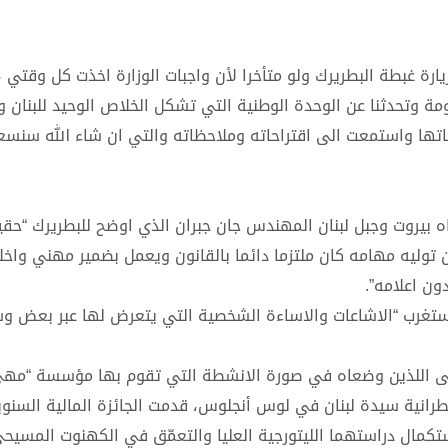
يارة غبطة البطريرك ولو متأخرا لأن واجبات الوزارة اخذت كل وقتي 
ومة وتحدثنا عن الوحدة الوطنية التي تشكل الخلاص الوحيد للبنان 
اتها واستمعت الى اقتراحاته وملاحظاته والتي ان شاء الله سنس
ه بيروت وجبل لبنان المهندس جان جبران الذي اوضح للبطريرك “حقي
توليه مهامه كان ملتزما دائما بالقانون ويعمل بضمير مهني واخل
ون اعلامه”.
واستغرب “الاشاعات والاساءة الشخصية التي يتعرض لها عبر بعض و
مهى اللذين وضعاه في صورة الانشطة التي تقوم بها مؤسسة “مه
رانية سيدة لبنان في لوس أنجلوس، قدمت الجائزة المالية السنوي
ستكمال دراستهما الليتورجية العليا والتعمّق في الكهنوت المسيح