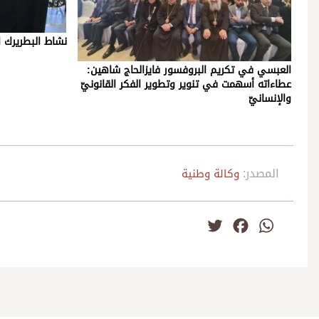
نشاط البطريرك ا
العبسي في تكريم البروفسور فايزالحاج شاهين:
عطاءاته أسهمت في تنوير وتطوير الفكر القانونيّ
والإنسانيّ
المصدر:
وكالة وطنية
Twitter
Facebook
WhatsApp