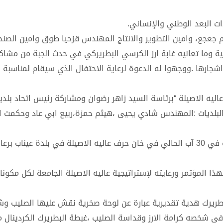
ات البعد الوطني والإنساني.
ام جعجع، وامين التطوير والانتاج المهندس قزحيا طوق وامين الصند
اخية وما تعانيه غابة ارز الكرسي البطريركي في حدث الجبة من مش
اشجارها .ووجهوا له الدعوة لرعاية الاحتفال الذي سيقام لمناسبة 
اليه الاصيلة “برئاسة السيد زاهر رضوان ومشاركة رئيس اتحاد بلدي
البلديات :المهندس شادي يحيى ،هيثم حمزة،ربيع ابي عاد وحكمت 
ووجه الوفد للبطريرك الدعوة لمباركة المؤتمر المنوي انعقاده في 30 آب الحالي في خان حرف عاليه الاصيلة في بلدة عي
ذا المؤتمر ورعايته لإستراتيجية عاليه الاصيلة الجامعة لكل مكون
بطريرك هدية تقديرية عبارة عن لوحة صخرية نقش عليها الصليب وش
 في شخصه كرامة الارز وقداسة الصليب ،غبطة البطريرك الكردينال م