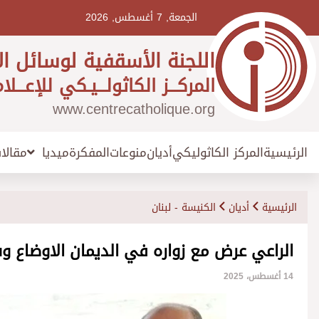
Ski
t
الجمعة, 7 أغسطس, 2026
conten
اللجنة الأسقفية لوسائل ال
المركـــز الكاثولـــيـكي للإعـــلا
www.centrecatholique.org
الرئيسية
المركز الكاثوليكي
أديان
منوعات
المفكرة
مقالا
ميديا
الرئيسية
أديان
الكنيسة - لبنان
الراعي عرض مع زواره في الديمان الاوضاع و
14 أغسطس، 2025