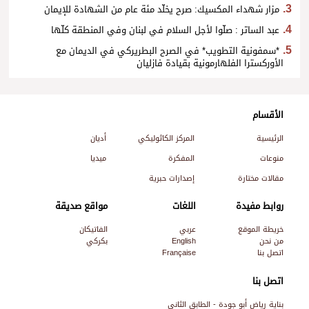
مزار شهداء المكسيك: صرح يخلّد مئة عام من الشهادة للإيمان
عبد الساتر : صلّوا لأجل السلام في لبنان وفي المنطقة كلّها
*سمفونية التطويب* في الصرح البطريركي في الديمان مع
الأوركسترا الفلهارمونية بقيادة فازليان
الأقسام
الرئيسية
المركز الكاثوليكي
أديان
منوعات
المفكرة
ميديا
مقالات مختارة
إصدارات حبرية
روابط مفيدة
اللغات
مواقع صديقة
خريطة الموقع
عربي
الفاتيكان
من نحن
English
بكركي
اتصل بنا
Française
اتصل بنا
بناية رياض أبو جودة - الطابق الثاني