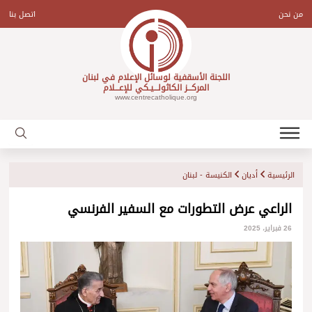
Ski
t
من نحن
اتصل بنا
conten
اللجنة الأسقفية لوسائل الإعلام في لبنان
المركـــز الكاثولـــيـكي للإعـــلام
www.centrecatholique.org
الرئيسية
أديان
الكنيسة - لبنان
الراعي عرض التطورات مع السفير الفرنسي
26 فبراير، 2025