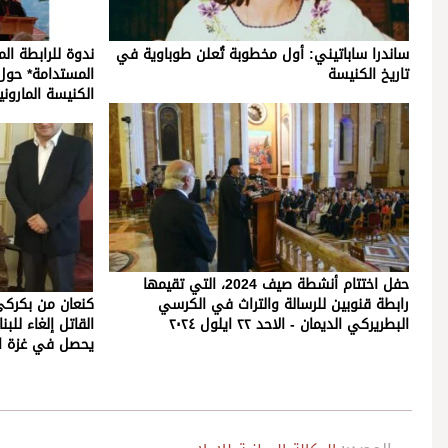
ساندرا ساباتيني: أول مخطوبة تُعلن طوباوية في
ندوة للرابطة ال
تاريخ الكنيسة
المستدامة* حول 
الكنيسة الماروني
حفل اختتام أنشطة صيف 2024، التي تقيمها
رابطة قنوبين للرسالة والتراث في الكرسي
كنعان من بكركي:
البطريركي الديمان - الاحد ٢٢ ايلول ٢٠٢٤
القاتل إلغاء للبن
يحصل في غزة ا