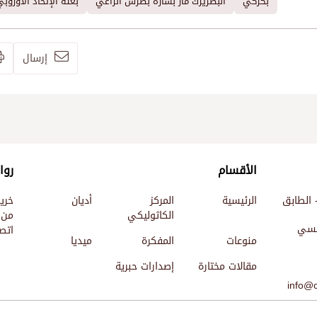
بكركي
البطريرك مار بشارة بطرس الراعي
بعثة الإتحاد الأوروب
إرسال
الأقسام
روا
 الطابق
الرئيسية
المركز
أديان
خري
الكاثوليكي
من 
ئيسي
اتصل
منوعات
المفكرة
ميديا
مقالات مختارة
إصدارات حبرية
info@c