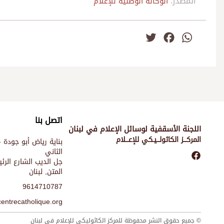
المصدر:
الوكالة الوطنية للإعلام
Twitter
Facebook
WhatsApp
اتصل بنا
اللجنة الأسقفية لوسائل الإعلام في لبنان
المركـــز الكاثولـــيـكي للإعـــلام
بناية رياض أبو جودة -
الثاني
جل الديب الشارع الر
المتن, لبنان
9614710787
entrecatholique.org
© جميع حقوق النشر محفوظة للمركز الكاثوليكي للإعلام في لبنان