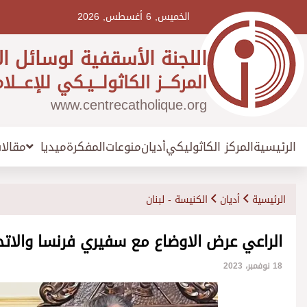
Ski
t
الخميس, 6 أغسطس, 2026
conten
اللجنة الأسقفية لوسائل ال
المركـــز الكاثولـــيـكي للإعـــلا
www.centrecatholique.org
الرئيسية
المركز الكاثوليكي
أديان
منوعات
المفكرة
مقالا
ميديا
الرئيسية
أديان
الكنيسة - لبنان
الراعي عرض الاوضاع مع سفيري فرنسا والاتحا
18 نوفمبر، 2023