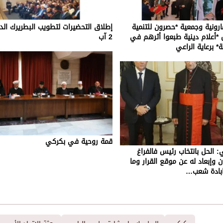
مارونية وجمعية *حصرون للتنمية
إطلاق التحضيرات لتطويب البطريرك ا
*أعلام دينية طبعوا أثرهم في
2 آب
ة* برعاية الراعي
قمة روحية في بكركي
 الحل بانتخاب رئيس فالفراغ
ان وإبعاد له عن موقع القرار وما
بادة شعب…