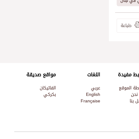
ي في لبنان
طباعة
بط مفيدة
اللغات
مواقع صديقة
طة الموقع
عربي
الفاتيكان
نحن
English
بكركي
 بنا
Française