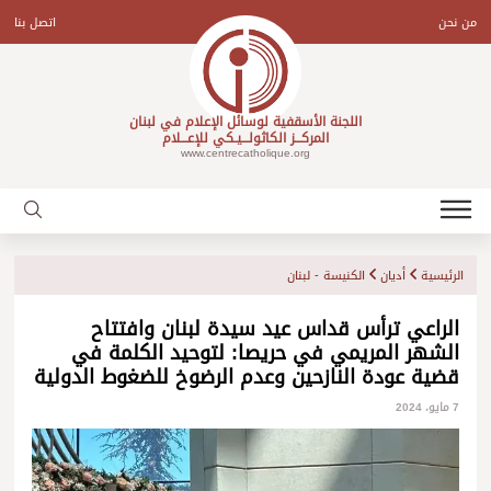
Ski
t
من نحن
اتصل بنا
conten
اللجنة الأسقفية لوسائل الإعلام في لبنان
المركـــز الكاثولـــيـكي للإعـــلام
www.centrecatholique.org
الرئيسية
أديان
الكنيسة - لبنان
الراعي ترأس قداس عيد سيدة لبنان وافتتاح
الشهر المريمي في حريصا: لتوحيد الكلمة في
قضية عودة النازحين وعدم الرضوخ للضغوط الدولية
7 مايو، 2024