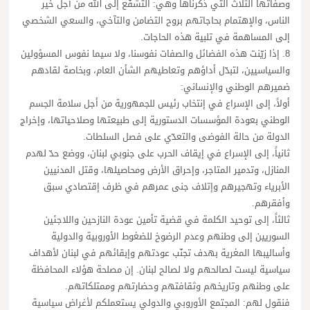
وصفاتها الثلاث التي ذكرناها وهي: التشفّع إلى الله من أجل خير
الناس، والإهتمام بحاجاتهم بروح التضامن والتآخي، والسعي الشخصي
إلى المساهمة في تلبية هذه الحاجات.
8. إذا زيّنت هذه الفضائل والصفات نفوسنا، ولا سيما نفوس المسؤولين
والسياسيين، لتبدّل أداؤهم وتعاطيهم الشأن العام، وبخاصة لقادهم
ضميرهم الوطني والإنساني:
أولاً، إلى الإسراع في إنتخاب رئيس للجمهورية من أجل سلامة الجسم
الوطني بعودة المؤسسات الدستورية إلى طبيعتها وصلاحياتها، وإخراج
الدولة من حالة الفوضى والتعدّي على فصل السلطات.
ثانياً، إلى الإسراع في إيقاف الحرب على جنوبي لبنان، ووضع حدّ لهدم
المنازل، وتدمير المتاجر، وإحراق الأرض ومحاصيلها، وقتل المدنيين
الأبرياء وتهجيرهم وإتلاف جنى عمرهم في ظرف إقتصادي سبق
وأفقرهم.
ثالثاً، إلى توحيد الكلمة في قضية تأمين عودة النازحين واللاجئين
السوريين إلى وطنهم وعدم الرضوخ للضغوط الأوروبية والدولية
وأساليبها المغرية بهدف تجنّب عودتهم وإبقائهم في لبنان لأهداف
سياسية ليست لصالحهم ولا لصالح لبنان. إن مصلحة هؤلاء المحافظة
على وطنهم وتاريخهم وثقافتهم وحضارتهم وممتلكاتهم.
فنقول لهم: المجتمع الأوروبي والدولي يستعملكم لأغراض سياسية