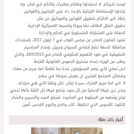
ليست لخيركم. لا تستبدلوا وطنكم بمغريات بقائكم في لبنان. ولا
تبادلوا الإستضافة اللبنانية بالإعت داء على اللبنانيين والقوانين.
رابعًا، الى الالتزام بتطبيق القوانين والمواثيق من مثل:
تطبيق اتفاق الطائف نصًا وروحًا ولاسيما اللامركزية الإدارية.
الحفاظ على المشاركة المتساوية في الحكم والإدارة.
تنفيذ الفانون الصادر عن مجلس النواب في 7 أيلول 2017، باستحداث
محافظة تاسعة تضمّ قضاءي كسروان وجبيل، بإصدار المراسيم
التطبيقية في ضوء التعميم الحكومي الصادر في 16/5/2013، والذي
يطلب من الوزراء إعداد مشاريع النصوص القانونية اللازمة.
اجل نصلي لكي ينعم المسؤولون عندنا بما تعلمنّا امنا مريم من صفات
وفضائل المجتمع البشري ان يعيش بدونها في سلام.
9. الى امنا مريم العذراء، سيدة لبنان، نكل وطننا التي هي سيّدته،
ونحن نرى فيها الحماية من كل سوء، ونضع فيها كل الثقة بأنها تحمي
لبنان وشعبه من السقوط في المكروه. فنرفع المجد والتسبيح والشكر
للثالوث القدوس الذي اختارها، الآب والابن والروح القدس، آمين.
أخبار ذات صلة: