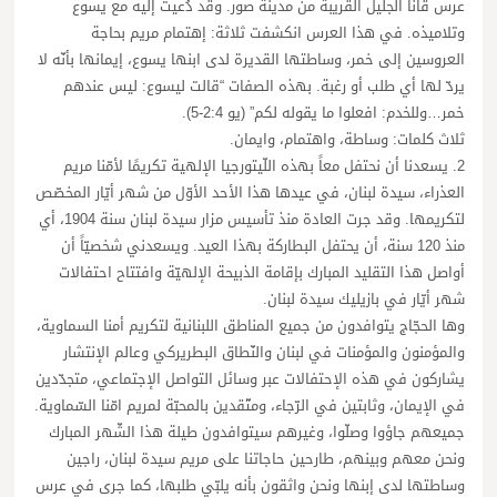
عرس قانا الجليل القريبة من مدينة صور. وقد دُعيت إليه مع يسوع
وتلاميذه. في هذا العرس انكشفت ثلاثة: إهتمام مريم بحاجة
العروسين إلى خمر، وساطتها القديرة لدى ابنها يسوع، إيمانها بأنّه لا
يردّ لها أي طلب أو رغبة. بهذه الصفات “قالت ليسوع: ليس عندهم
خمر…وللخدم: افعلوا ما يقوله لكم” (يو 2:4-5).
ثلاث كلمات: وساطة، واهتمام، وايمان.
2. يسعدنا أن نحتفل معاً بهذه اللّيتورجيا الإلهية تكريمًا لأمّنا مريم
العذراء، سيدة لبنان، في عيدها هذا الأحد الأوّل من شهر أيّار المخصّص
لتكريمها. وقد جرت العادة منذ تأسيس مزار سيدة لبنان سنة 1904، أي
منذ 120 سنة، أن يحتفل البطاركة بهذا العيد. ويسعدني شخصيّاً أن
أواصل هذا التقليد المبارك بإقامة الذبيحة الإلهيّة وافتتاح احتفالات
شهر أيّار في بازيليك سيدة لبنان.
وها الحجّاج يتوافدون من جميع المناطق اللبنانية لتكريم أمنا السماوية،
والمؤمنون والمؤمنات في لبنان والنّطاق البطريركي وعالم الإنتشار
يشاركون في هذه الإحتفالات عبر وسائل التواصل الإجتماعي، متجدّدين
في الإيمان، وثابتين في الرّجاء، ومتّقدين بالمحبّة لمريم امّنا السّماوية.
جميعهم جاؤوا وصلّوا، وغيرهم سيتوافدون طيلة هذا الشّهر المبارك
ونحن معهم وبينهم، طارحين حاجاتنا على مريم سيدة لبنان، راجين
وساطتها لدى إبنها ونحن واثقون بأنه يلبّي طلبها، كما جرى في عرس