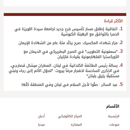
الأكثر قراءة
اتفاقية إطلاق مسار تأسيس فرع جديد لجامعة سيدة اللويزة في
الحمرا بالتوافق مع الرهبنة الكبوشية
مزار شهداء المكسيك: صرح يخلّد مئة عام من الشهادة للإيمان
*سمفونية التطويب* في الصرح البطريركي في الديمان مع
الأوركسترا الفلهارمونية بقيادة فازليان
رسالة رئيس الطائفة الكلدانية في لبنان، المطران ميشال قصارجي،
في الذكرى السادسة لانفجار مرفأ بيروت: *لنحوّل الألم إلى رجاء ونبني
مستقبلًا يليق بلبنان*
عبد الساتر : صلّوا لأجل السلام في لبنان وفي المنطقة كلّها
الأقسام
الرئيسية
المركز الكاثوليكي
أديان
منوعات
المفكرة
ميديا