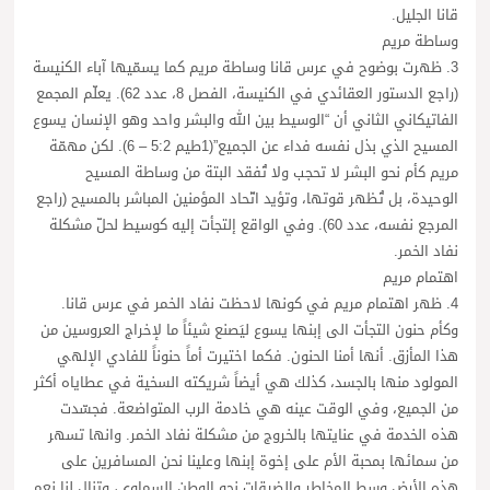
قانا الجليل.
وساطة مريم
3. ظهرت بوضوح في عرس قانا وساطة مريم كما يسمّيها آباء الكنيسة
(راجع الدستور العقائدي في الكنيسة، الفصل 8، عدد 62). يعلّم المجمع
الفاتيكاني الثاني أن “الوسيط بين الله والبشر واحد وهو الإنسان يسوع
المسيح الذي بذل نفسه فداء عن الجميع”(1طيم 5:2 – 6). لكن مهمّة
مريم كأم نحو البشر لا تحجب ولا تُفقد البتة من وساطة المسيح
الوحيدة، بل تُظهر قوتها، وتؤيد اتّحاد المؤمنين المباشر بالمسيح (راجع
المرجع نفسه، عدد 60). وفي الواقع إلتجأت إليه كوسيط لحلّ مشكلة
نفاد الخمر.
اهتمام مريم
4. ظهر اهتمام مريم في كونها لاحظت نفاد الخمر في عرس قانا.
وكأم حنون التجأت الى إبنها يسوع ليَصنع شيئاً ما لإخراج العروسين من
هذا المأزق. أنها أمنا الحنون. فكما اختيرت أماً حنوناً للفادي الإلهي
المولود منها بالجسد، كذلك هي أيضاً شريكته السخية في عطاياه أكثر
من الجميع، وفي الوقت عينه هي خادمة الرب المتواضعة. فجسّدت
هذه الخدمة في عنايتها بالخروج من مشكلة نفاد الخمر. وانها تسهر
من سمائها بمحبة الأم على إخوة إبنها وعلينا نحن المسافرين على
هذه الأرض وسط المخاطر والضيقات نحو الوطن السماوي، وتنال لنا نعم