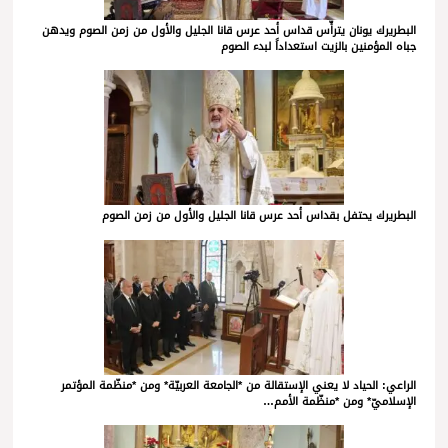
البطريرك يونان يترأّس قداس أحد عرس قانا الجليل والأول من زمن الصوم ويدهن
جباه المؤمنين بالزيت استعداداً لبدء الصوم
البطريرك يحتفل بقداس أحد عرس قانا الجليل والأول من زمن الصوم
الراعي: الحياد لا يعني الإستقالة من *الجامعة العربيّة* ومن *منظّمة المؤتمر
الإسلاميّ* ومن *منظّمة الأمم…