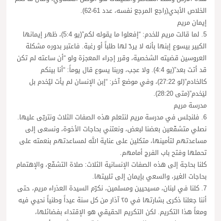
الخلاص الأبدي(راجع المرجع نفسه، عدد 61-62).
إيمان مريم
5. لما قالت مريم للخدم: “إفعلوا ما يقوله لكم”(يو 5:4)، ظهر إيمانها
الكبير بيسوع إبنها بأنه لا يردّ لها طلباً أو رغبة. فاعتبر بدوره مشكلة
العروسين قضيته الشخصية، وقرر إجراء المعجزة ولو “أن ساعته لم تكن
قد أتت بعد”(يو 4:4). ولا عجب، وربنا يسوع قال يوماً: “أنا بينكم
كالخادم”(لو 27:22)، وفي موضع آخر: “إبن الإنسان لم يأت ليُخدم بل
ليَخدم”(متى 28:20).
مدرسة مريم
6. فلنجلس في مدرسة مريم لنتعلم هذه الصفات الثلاث ونتربّى عليها.
نصلي متشفّعين بعضنا لبعض، ونعتني بحاجات الأخوة، ونسعى إلى
مساعدتهم لتأمينها، متكلين على عناية الله لمساعدتهم بنعمته على
تحملها وفتح باب الفرج أمامهم.
كلنا بحاجة إلى هذه الصفات الإنسانية الثلاث: صلاة التشفّع، والإهتمام
بحاجات الغير، والسعي بإيمان إلى تلبيتها.
7. كلنا في لبنان، مسيحيين ومسلمين، نكرّم السيدة العذراء مريم، حتى
أننا جعلنا ذكرى بشارتها في ٢٥ آذار من كل سنة عيداً وطنياً نحيي فيه
ومعاً هذا التكريم. لكن التكريم الحقيقي هو الإقتداء بفضائلها،