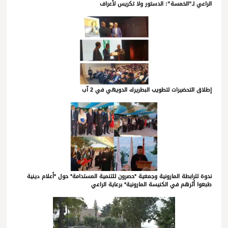
الراعي لـ”الخمسة”: الدستور ولا تكريس لأعراف
إطلاق التحضيرات لتطويب البطريرك الدويهي في 2 آب
ندوة للرابطة المارونية وجمعية *حصرون للتنمية المستدامة* حول *أعلام دينية
طبعوا أثرهم في الكنيسة المارونية* برعاية الراعي