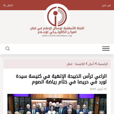
Ski
t
من نحن
اتصل بنا
conten
اللجنة الأسقفية لوسائل الإعلام في لبنان
المركـــز الكاثولـــيـكي للإعـــلام
www.centrecatholique.org
الرئيسية
أديان
الكنيسة - لبنان
الراعي ترأس الذبيحة الإلهية في كنيسة سيدة
لورد في حريصا في ختام رياضة الصوم
15 أبريل، 2025