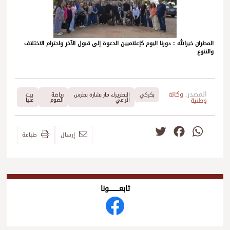
المطران خيرالله : دورنا اليوم كإعلاميين الدعوة إلى قبول الآخر واحترام الاختلاف
والتنوع
المصدر:
وكالة
بكركي
البطريرك مار بشارة بطرس
رياضة
بيت
وطنية
الراعي
الصوم
عنيا
Twitter
Facebook
WhatsApp
إرسال
طباعة
تابعــــــــــونا