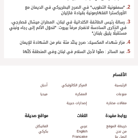
*سمفونية التطويب* في الصرح البطريركي في الديمان مع
الأوركسترا الفلهارمونية بقيادة فازليان
رسالة رئيس الطائفة الكلدانية في لبنان، المطران ميشال قصارجي،
في الذكرى السادسة لانفجار مرفأ بيروت: *لنحوّل الألم إلى رجاء ونبني
مستقبلًا يليق بلبنان*
مزار شهداء المكسيك: صرح يخلّد مئة عام من الشهادة للإيمان
عبد الساتر : صلّوا لأجل السلام في لبنان وفي المنطقة كلّها
الأقسام
الرئيسية
المركز الكاثوليكي
أديان
منوعات
المفكرة
ميديا
مقالات مختارة
إصدارات حبرية
روابط مفيدة
اللغات
مواقع صديقة
خريطة الموقع
عربي
الفاتيكان
من نحن
English
بكركي
اتصل بنا
Française