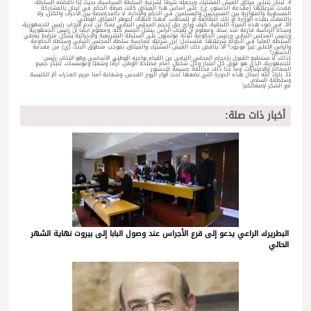
4. لبنان يتبنّى ميثاق العيش المشترك، ويجعله شرطًا لشرعية السلطة السياسية، بحيث إذا ناقضته السلطة،
فقدت شرعيّتها (مقدمة الدستور، ي). على أساس هذا الميثاق كانت صيغة الحكم في لبنان بالمشاركة
المتساوية والمتوازية بين المسيحيين والمسلمين في الحكم والإدارة، لا بالمحاصصة بين الأحزاب والكتل، ولا
بالتمسّك بهذه الوزارة أو تلك للطائفة أو للمذهب. فهذا انتهاك لجوهر الميثاق الوطني.
10. في ضوء هذه الميزة اللبنانية، كيف وبأيّ حق يُحجم المجلس النيابي عمدًا عن عدم انتخاب رئيسٍ للجمهورية،
وسدّة الرئاسة فارغة منذ سنة. ومعلوم أنّ بغياب الرأس ينشلّ الجسم كلّه. ومعلوم ايضًا أنّ رئيس الجمهورية
ورئيس المجلس النيابي ورئيس الحكومة ثلاثة مؤتمنون على السلطة التشريعية والإجرائية بشكل مترابط يعطي
السلطة العليا في الدولة شرعيّتها. فنتساءل: اين شرعيّة ممارسة سلطة المجلس النيابي وسلطة الحكومة
والرأس الأعلى غير موجود؟ ألا يناقض ذلك العيش المشترك والميثاق، بموجب منطوق البند، (ي) من مقدمة
الدستور؟
لذلك، لا نستطيع القبول بإحجام المجلس النيابي عن القيام بواجبه الوطني الأساسي وهو انتخاب رئيس
للجمهورية، الذي هو فوق كلّ اعتبار وكلّ شخص. أمام مصلحة الوطن، أرضًا وشعبًا ومؤسسات، تتبخّر جميع
المصالح والاعتبارات، وما عدا ذلك مخالفة جسيمة للدستور.
11. بارك الله أعمال هذه الدورة التي نضعها تحت أنوار الروح القدس، وشفاعة أمنا مريم العذراء، أمّ الكنيسة
وسلطانة السلام.
مع الشكر لإصغائكم!
أخبار ذات صلة:
البطريرك الراعي يدعو إلى قرع الأجراس عند وصول البابا إلى بيروت نهاية الشهر
الحالي