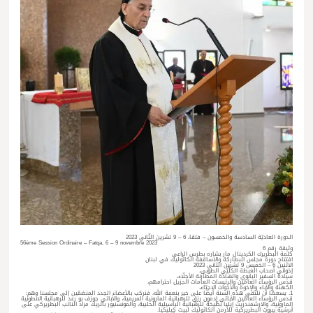
الدورة العاديّة السادسة والخمسون – فتقا، 6 – 9 تشرين الثّاني 2023
56ème Session Ordinaire – Fatqa, 6 – 9 novembre 2023
وثيقة رقم 6
كلمة البطريرك الكردينال مار بشاره بطرس الراعي
افتتاح دورة مجلس البطاركة والأساقفة الكاثوليك في لبنان
الاثنين 6 – الخميس 9 تشرين الثاني 2023
إخواني أصحاب الغبطة الكلِّيّي الطوبى،
​سيادة السفير البابوي والسّادة المطارنة الأجلّاء،
قدس الرؤساء العامّين والرئيسات العامات الجزيل احترامهم،
​الكهنة والآباء والإخوة والأخوات الاحبّاء،
1. يسعدُنا أن نلتقي هذه السنة أيضًا على خير بنعمة الله، فنرحّب بالأعضاء الجدد المنضمّين إلى مجلسنا وهم:
قدس الرؤساء العامّين الأباتي إدمون رزق للرهبانية المارونية المريمية، والأباتي جوزف بو رعد للرهبانية الانطونية
المارونية، والارشمندريت إيليا بطّيخة للرهبانية الباسيلية الحلبية، والمونسنيور باتريك مراد النائب البطريركي على
أبرشية بيروت البطريركية للأرمن الكاثوليك لبيت كيليكيا.