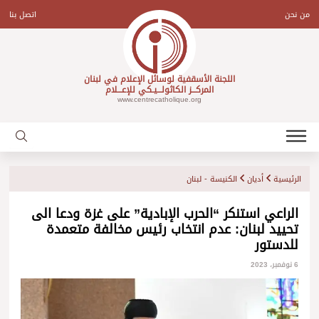
Ski
t
من نحن
اتصل بنا
conten
اللجنة الأسقفية لوسائل الإعلام في لبنان
المركـــز الكاثولـــيـكي للإعـــلام
www.centrecatholique.org
الرئيسية
أديان
الكنيسة - لبنان
الراعي استنكر “الحرب الإبادية” على غزة ودعا الى
تحييد لبنان: عدم انتخاب رئيس مخالفة متعمدة
للدستور
6 نوفمبر، 2023