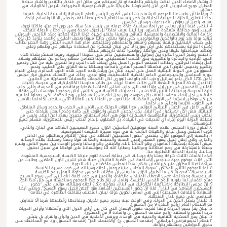
2. ونشكر الأعضاء الذين انتهت ولايتهم بالخلافة أو تمّ تعيينهم في مكان آخر. فنذكر بالتقدير والشكر سيادة
المطران جورج اسادوريان الذي عُيِّن إكسرخوسًا بطريركيًّا على الإكسرخوسية البطريركية للأرمن الكاثوليك في
دمشق.
3. ويؤلمنا أن يغيب عنا المرحوم الارشمندريت الياس خُضَري الرئيس العام للرهبانية الباسيلية الحلبية. ففيما
نجدّد التعازي الحارّة للرهبانية الجليلة بشخص رئيسها العام الحاضر معنا، نقف ونصلّي الأبانا والسلام لراحة
نفسه، راجين أن يعوّض الله بدعوات ورهبان قدّيسين.
4. نلتقي فيما لبنان يعاني من أزمة سياسية حادّة حرمته من رئيس منذ سنة، من دون أيّ مبرّر، ولكنّنا نعرف
السبب، وهو مخالفة متعمِّدة للدستور. ويا ليتنا نعرف لماذا؟ بل نعرف واحدة وهي أنّ أوصال الدولة تتفكّك،
والأزمة المالية والاقتصادية والمعيشية تتفاقم، وشعبنا يفتقر، وخيرة قوانا الحيّة تهاجر، وعدد النازحين السوريّين
يتزايد يومًا بعد يوم بالوافدين وبالمولودين، حتى باتوا يعدّون حاليًّا مليونًا ونصف المليون، والعدد يتزايد كلّ يوم
على حساب اللبنانيّين ولقمة عيشهم وأمنهم واقتصادهم وثقافتهم. أمام هذا العبء الثقيل وهذا الخطر نطالب
الأسرة الدولية بمساعدتهم على أرض سوريا لا في لبنان ليتمكّنوا من استعادة حياتهم في وطنهم وعلى
أرضهم. فيحافظوا عليها وعلى ثرواتها، ويواصلوا كتابة تاريخهم عليها.
5. نجتمع وشبحُ الحرب الدائرة بين إسرائيل والفلسطينيين جاثم على حدودنا الجنوبية. وفيما نستنكر بشدّة هذه
الحرب الإبادية والمدمِّرة والتهجيرية بحقّ الشعب الفلسطيني، فإنّنا نتضامن معهم وندافع عن قضيّتهم ونساند
الحلّ بإنشاء الدولتَين، ونطالب المجتمع الدولي العمل على إيقاف هذه الحرب وما تنطوي عليه من قتل وتدمير
وتهجير وتدنيس للأرض التي قدّسها المسيح الفادي بأقدامه وغسلها بدمه المُراق على الصليب. وندعو
المسؤولين في الدولة اللبنانية العمل على تحييد لبنان عن ويلات هذه الحرب، هذه الحرب المدمِّرة، وعلى القيام
بدوره السياسي والديبلوماسي الداعم للقضية الفلسطينية، وهو أجدى. وذلك في التمسّك بتطبيق قرار مجلس
الأمن 1701 الذي يأمر إسرائيل وحزب الله بالوقف الفوري لكل الهجمات والعمليات العسكريّة من الجانبين.
إنّنا ندينُ بشدّة المجزرة البشعة التي طالت أطفالاً أبرياء، من طلاّب مدارسنا الكاثوليكية، في مدرسة راهبات
القلبَين الأقدسيَن في عين إبل، وإننا نقف الى جانب أهالي الطلاّب الضحايا ورفاقهم في المدرسة، والى جانب
إدارة المدرسة ورهبانية القلبَين الأقدسَين ، ندعو أبناء الكنيسة في كنائس لبنان وجميع المؤسّسات الى وقفة
صلاة من أجل إنهاء مظاهر العنف بكل وجوهه، وأن يمنّ الله على المسؤولين روح الحكمة، لكي يعملوا لما فيه
خير كل مواطن لاسيّما في الأراضي المقدّسة. وإننا نعرب عن ألمنا الكبير للعائلة التي سقطت بكاملها بالأمس
في الجنوب، نعزّيها ونصلي من أجلها.
ويبقى الأمل في الجيش اللبنانيّ المؤتمن مع القوّات الدوليّة على الأمن في الجنوب والحدود وسائر المناطق
اللبنانيّة. فمن أجل الإستقرار في البلاد، يجب تحصين الجيش والوقوف إلى جانبه وعدم المسّ بقيادته حتى
إنتخاب رئيس للجمهوريّة. فالمؤسّسة العسكريّة اليوم هي أمام استحقاق مصيريّ يهدّد أمن البلاد. وليس من
مصلحة الدولة اليوم إجراء أي تعديلات في القيادة. بل المطلوب بإلحاح انتخاب رئيس للجمهوريّة، فتسلم جميع
المؤسّسات.
6. تتناول دورة المجلس لهذه السنة موضوعَين أساسيَّين: الاوّل، حضور المسيحيين الشاهد في لبنان؛ والثاني،
هوّية المجلس وعمل لجانه والهيئات التابعة له في ضوء مسيرة الكنيسة السينودسية.
7. بالنسبة إلى الموضوع الأوّل، يقتضي “حضور المسيحيّين الشاهد في لبنان” الالتزام برسالتهم في الداخل
والخارج، وهي إعلان إنجيل يسوع المسيح، إنجيل المحبة والحقيقة والعدالة، قولًا وعملًا ومسلكًا. بهذه الرسالة
نعيش الشركة ببُعدَيها: العامودي وهو اتّحادُنا بالله، والأفقي وهو وحدتنا وتعزيز الوحدة بين جميع الناس؛ ونلتزم
جميعًا بالمشاركة في وضع امكاناتنا ومواهبنا وعطايا الله لنا ومؤسّساتنا على أنواعها في سبيل تحقيق
رسالتنا، وتأدية الخدمة المطلوبة منا.
هذه الكلمات الثلاث: شركة ومشاركة ورسالة، هي بمثابة أعمدة تقوم عليها الكنيسة السينودسية المنشودة
التي كانت موضوع دورة سينودس الأساقفة في حاضرة الفاتيكان طيلة شهر تشرين الأول الماضي. وطلبت من
سيادة أخينا المطران منير خيرالله أن يقدّم لهذا المجلس ملخّصًا عن تلك الدورة.
8. أما الموضوع الثاني المختصّ “بهوية المجلس وبنيته وعمل لجانه وهيئاته في ضوء مسيرة الكنيسة
السينودسية”، فهو بشكلٍ ما تطبيق للأوّل. ما يعني أنّ مكوّنات المجلس مدعّوة للعمل بروح الكنيسة
السينودسية ومبادئها، وهي: الإصغاء المتبادل، والصلاة، والتمييز في ضوء كلمة الله التي هي يسوع المسيح،
وفتح الأذهان لِما يقوله الروح القدس للكنيسة. ونأمل أن يتمّ طرح هذا الموضوع ومناقشته في مثل هذا الجوّ.
9. إنّ مجلس البطاركة والأساقفة الكاثوليك في لبنان، بهوّيته وبكلّ لجانه وهيئاته، مؤتمن على “حضور
المسيحيّين الشاهد في لبنان”. قلنا أنّ حضور المسيحيين الشاهد هو: “إعلان إنجيل يسوع المسيح”. ويعني أيضًا
الشهادة بالثقافة المسيحيّة التي هي أساس تكوين دولة لبنان، المختلف بثقافته الظاهرة في نظامه
السياسي على جميع بلدان المنطقة.
1. فلبنان يفصل الدين عن الدولة، وفي الوقت عينه يحترم جميع الأديان، وعقائدها وأنظمتها شرط ألّا تتعارض
مع الانتظام العام (راجع المادة 9 من الدستور).
2. لبنان يقرّ جميع الحريات وفقًا لشرعة حقوق الإنسان التي كان بين أولى الدول التي وقّعتها؟ وأولى الحريات
حرية الضمير والمعتقد (راجع مقدمة الدستور، ج، والمادة 9 من الدستور).
3. لبنان يعزّز التعدّدية الثقافية والدينية في الوحدة، ويرفض الأحادية في الدين والرأي والقرار، بل يتبنّى
“النظام الديموقراطي البرلماني” (مقدمة الدستور، ج) “والاقتصاد الحرّ” (مقدمة الدستور، و)، مع المحافظة على
حقوق المواطنين وعيشهم بكرامة.