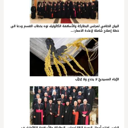
البيان الختامي لمجلس البطاركة والأساقفة الكاثوليك نوه بخطاب القسم ودعا الى
خطة إصلاح شاملة لإعادة الاعمار:…
الرّجاء المسيحيّ لا يخدع ولا يُخيِّب
الراعي افتتح أعمال الدورة الـ58 لمجلس البطاركة والأساقفة الكاثوليك في