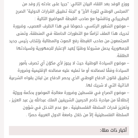
ووزع الوفد بعد اللقاء البيان التالي: “جريا على عادته زار وفد من
“المجلس الوطني لثورة الأرز” و “لجنة تطبيق القرارات الدولية” الصرح
البطريركي وناقشوا مع صاحب الغبطة المواضيع التالية :
– موضوع الشغور الرئاسي، خصوصًا في هذا الظرف العصيب، وضرورة
تحريك هذا الملف تزامنًا مع التطورات الحاصلة في المنطقة، وتمنى
المجتمعون من صاحب الغبطة رفع الصوت والمطالبة بإنتخاب رئيس جديد
للجمهورية يحمل مشروعًا وطنيًا يُعيد الإعتبار للجمهورية ولسيادتها
الطلقة.
– موضوع السيادة الوطنية حيث لا يجوز لأي مكوّن أي تصرف بأمور
السيادة وفقًا لمصالحه أو ما تمليه عليه مصالحه الإقليمية وضرورة
تطبيق قانون الدفاع الوطني الذي يحصر الدفاع عن لبنان بقواه الشرعية
الذاتية التي لا شريك لها.
– موضوع الصراع في فلسطين وضرورة معالجة الموضوع بحكمة ورويّة
إنطلاقًا من مبادرة خادم الحرمين الشريفين الملك عبدالله بن عبد العزيز ،
وتعزيز قدرات السلطة الفلسطينية ، مع عدم التدخل في شؤون
السلطة الفلسطينية إلاّ من خلال جامعة الدول العربية حصرًا .
أخبار ذات صلة: