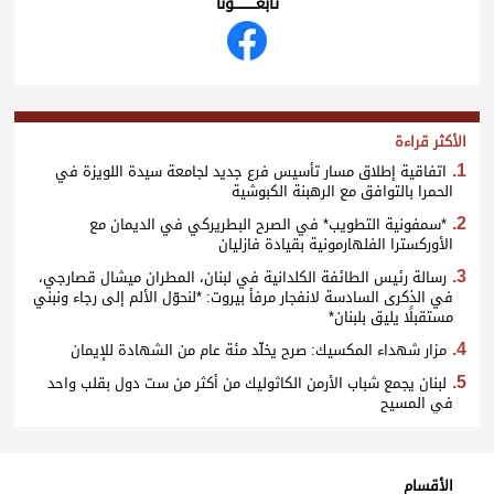
تابعــــــــــونا
الأكثر قراءة
اتفاقية إطلاق مسار تأسيس فرع جديد لجامعة سيدة اللويزة في
الحمرا بالتوافق مع الرهبنة الكبوشية
*سمفونية التطويب* في الصرح البطريركي في الديمان مع
الأوركسترا الفلهارمونية بقيادة فازليان
رسالة رئيس الطائفة الكلدانية في لبنان، المطران ميشال قصارجي،
في الذكرى السادسة لانفجار مرفأ بيروت: *لنحوّل الألم إلى رجاء ونبني
مستقبلًا يليق بلبنان*
مزار شهداء المكسيك: صرح يخلّد مئة عام من الشهادة للإيمان
لبنان يجمع شباب الأرمن الكاثوليك من أكثر من ست دول بقلب واحد
في المسيح
الأقسام