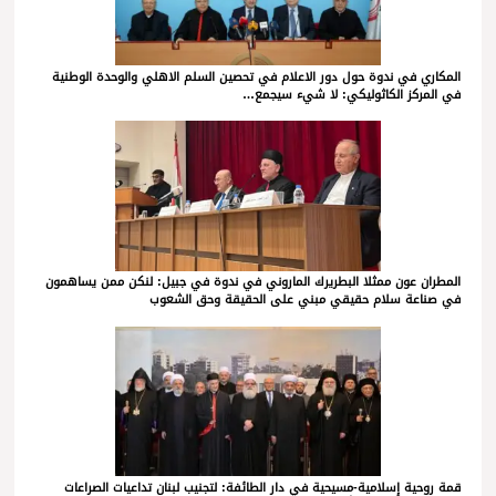
المكاري في ندوة حول دور الاعلام في تحصين السلم الاهلي والوحدة الوطنية
في المركز الكاثوليكي: لا شيء سيجمع…
المطران عون ممثلا البطريرك الماروني في ندوة في جبيل: لنكن ممن يساهمون
في صناعة سلام حقيقي مبني على الحقيقة وحق الشعوب
قمة روحية إسلامية-مسيحية في دار الطائفة: لتجنيب لبنان تداعيات الصراعات