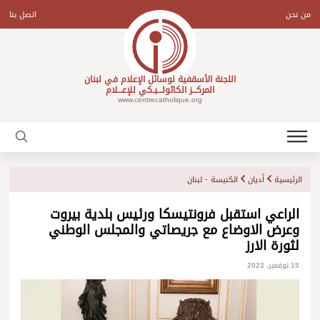
Ski
t
من نحن
اتصل بنا
conten
اللجنة الأسقفية لوسائل الإعلام في لبنان
المركـــز الكاثولـــيـكي للإعـــلام
www.centrecatholique.org
الرئيسية
أديان
الكنيسة - لبنان
الراعي استقبل فرونتيسكا ورئيس بلدية بيروت
وعرض الاوضاع مع جريصاتي والمجلس الوطني
لثورة الارز
15 نوفمبر، 2023