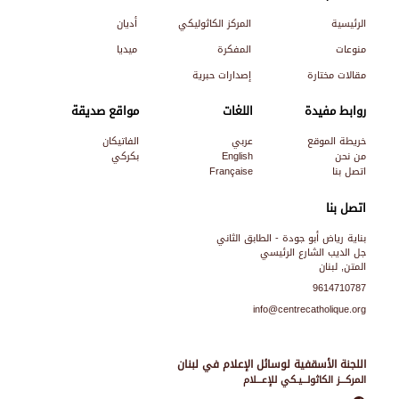
الرئيسية
المركز الكاثوليكي
أديان
منوعات
المفكرة
ميديا
مقالات مختارة
إصدارات حبرية
روابط مفيدة
اللغات
مواقع صديقة
خريطة الموقع
عربي
الفاتيكان
من نحن
English
بكركي
اتصل بنا
Française
اتصل بنا
بناية رياض أبو جودة - الطابق الثاني
جل الديب الشارع الرئيسي
المتن, لبنان
9614710787
info@centrecatholique.org
اللجنة الأسقفية لوسائل الإعلام في لبنان
المركـــز الكاثولـــيـكي للإعـــلام