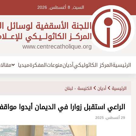
Ski
t
السبت, 8 أغسطس, 2026
conten
اللجنة الأسقفية لوسائل ال
المركـــز الكاثولـــيـكي للإعـــلا
www.centrecatholique.org
الرئيسية
المركز الكاثوليكي
أديان
منوعات
المفكرة
مقالا
ميديا
الرئيسية
أديان
الكنيسة - لبنان
الراعي استقبل زوارا في الديمان أيدوا مواق
29 أغسطس، 2025