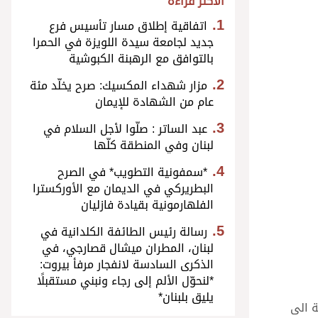
الأكثر قراءة
اتفاقية إطلاق مسار تأسيس فرع
جديد لجامعة سيدة اللويزة في الحمرا
بالتوافق مع الرهبنة الكبوشية
مزار شهداء المكسيك: صرح يخلّد مئة
عام من الشهادة للإيمان
عبد الساتر : صلّوا لأجل السلام في
لبنان وفي المنطقة كلّها
*سمفونية التطويب* في الصرح
البطريركي في الديمان مع الأوركسترا
الفلهارمونية بقيادة فازليان
رسالة رئيس الطائفة الكلدانية في
لبنان، المطران ميشال قصارجي، في
الذكرى السادسة لانفجار مرفأ بيروت:
*لنحوّل الألم إلى رجاء ونبني مستقبلًا
يليق بلبنان*
ة الى