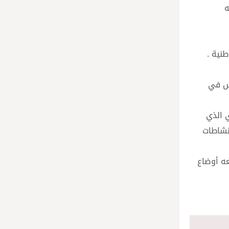
ه
نية .
أس القداس في
ي الذي
نشاطات
عه أوضاع