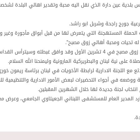
 بلدية عين دارة الذي نقل اليه محبة وتقدير اهالي البلدة لشخص
عية جورج راجحة وشربل ابو راشد.
ه الحملة المستهجنة التي يتعرض لها من قبل أبواق مأجورة وغير وط
نا له تحيات ومحبة أهالي زوق مصبح”.
وتابع:”وجهنا له الدعوة لترؤس قداس عيد سيدة الوردية، عيد زوق مصبح في 4 تشرين الأول وقد وافق غبطته وسيتر
ة على نية لبنان والبطريركية المارونية وليمنحنا الله السلام.
ع مع اللجنة الادارية لرابطة الأخويات في لبنان برئاسة ريمون خور
 ووضعه في أجواء التحضيرات لبعض الأمور الادارية والتنظيمية لل
انتخاب لجنة جديدة لها خلال الشهرين المقبلين.
رد المدير العام للمستشفى اللبناني الجعيتاوي الجامعي، وعرض م
ة.