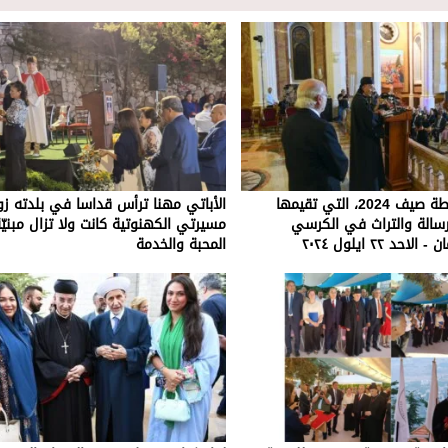
حفل اختتام أنشطة صيف 2024، التي تقيمها
الأباتي مهنا ترأس قداسا في بلدته ز
رسالة والتراث في الكرسي
مسيرتي الكهنوتية كانت ولا تزال مبنيّ
د ٢٢ ايلول ٢٠٢٤
المحبة والخدمة