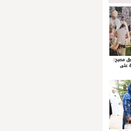
وق مصبح:
ة على