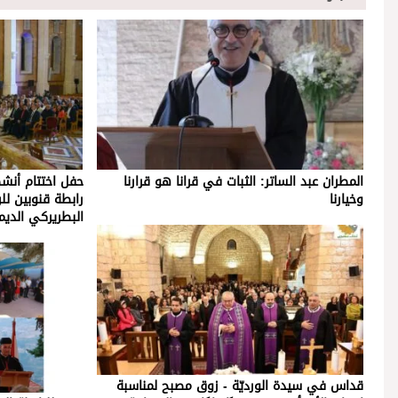
المطران عبد الساتر: الثبات في قرانا هو قرارنا
وخيارنا
رابطة قنوبين لل
البطريركي الديمان - الاح
قداس في سيدة الورديّة - زوق مصبح لمناسبة