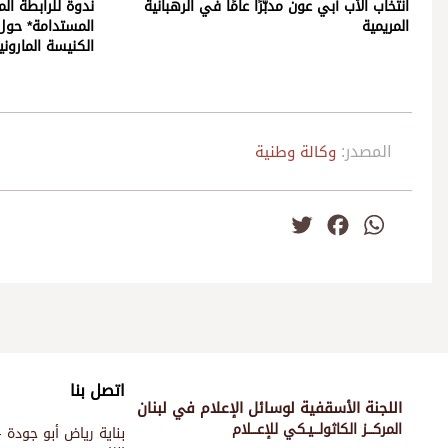
انتخاب الأب أبي عون مدبّرًا عامًا في الرهبانية
ندوة للرابطة ال
المريمية
المستدامة* حول 
الكنيسة الماروني
المصدر:
وكالة وطنية
Twitter
Facebook
WhatsApp
اتصل بنا
اللجنة الأسقفية لوسائل الإعلام في لبنان
المركـــز الكاثولـــيـكي للإعـــلام
بناية رياض أبو جودة -