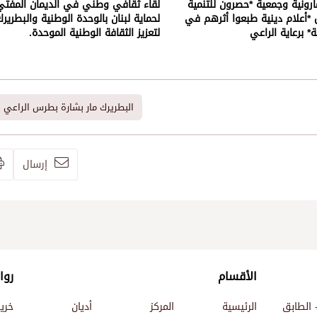
مارونية وجمعية *حصرون للتنمية
لقاء ثقافي وطني في الديمان المفتي 
*أعلام دينية طبعوا أثرهم في
لحماية لبنان بالوحدة الوطنية والبطريرك
ة* برعاية الراعي
لتعزيز الثقافة الوطنية الموحدة.
البطريرك مار بشارة بطرس الراعي
إرسال
الأقسام
روا
 الطابق
الرئيسية
المركز
أديان
خري