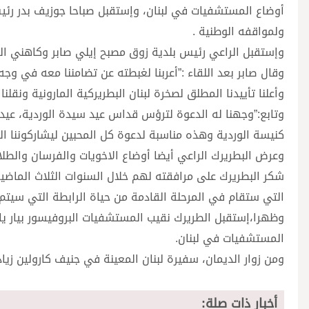
أوضاع المستشفيات في لبنان، وإستقبل صباحا جوزيف بدر رئيس
ولمواقفه الوطنية .
وإستقبل الراعي رئيس بلدية زوق مصبح إيلي صابر وكاهني الر
وقال صابر بعد اللقاء :”أعربنا لغبطته عن تضامننا معه في وج
وأعلنا تأييدنا المطلق لصخرة لبنان البطريركية المارونية ونقل
كنيسة الوردية وهذه مناسبة لدعوة كل المحبين ليشاركوننا الصلا
وعرض البطريرك الراعي أيضا أوضاع الاخويات والفرسان والطلائ
شكر البطريرك على مرافقته لهم خلال السنوات الثلاث الماضية
التي ستقام في المرحلة القادمة من حياة الرابطة التي سيتم 
وظهرا،إستقبل الطريرك نقيب المستشفيات البروفيسور بيار يا
المستشفيات في لبنان.
ومن زوار الديمان، سفيرة لبنان المعينة في جنيف كارولين زياد
أخبار ذات صلة: