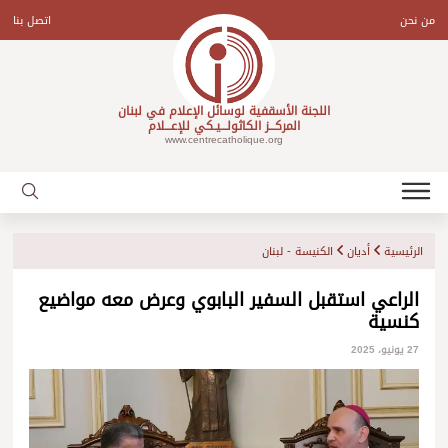
Ski
t
من نحن
اتصل بنا
conten
اللجنة الأسقفية لوسائل الإعلام في لبنان
المركـــز الكاثولـــيـكي للإعـــلام
www.centrecatholique.org
الرئيسية
أديان
الكنيسة - لبنان
الراعي استقبل السفير البابوي وعرض معه مواضيع
كنسية
27 يونيو، 2025