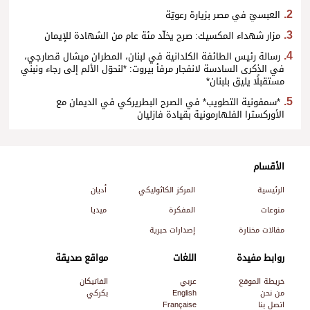
العبسيّ في مصر بزيارة رعويّة
مزار شهداء المكسيك: صرح يخلّد مئة عام من الشهادة للإيمان
رسالة رئيس الطائفة الكلدانية في لبنان، المطران ميشال قصارجي،
في الذكرى السادسة لانفجار مرفأ بيروت: *لنحوّل الألم إلى رجاء ونبني
مستقبلًا يليق بلبنان*
*سمفونية التطويب* في الصرح البطريركي في الديمان مع
الأوركسترا الفلهارمونية بقيادة فازليان
الأقسام
الرئيسية
المركز الكاثوليكي
أديان
منوعات
المفكرة
ميديا
مقالات مختارة
إصدارات حبرية
روابط مفيدة
اللغات
مواقع صديقة
خريطة الموقع
عربي
الفاتيكان
من نحن
English
بكركي
اتصل بنا
Française