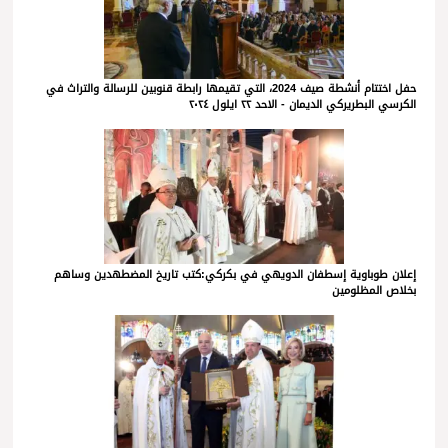
حفل اختتام أنشطة صيف 2024، التي تقيمها رابطة قنوبين للرسالة والتراث في
الكرسي البطريركي الديمان - الاحد ٢٢ ايلول ٢٠٢٤
إعلان طوباوية إسطفان الدويهي في بكركي:كتب تاريخ المضطهدين وساهم
بخلاص المظلومين