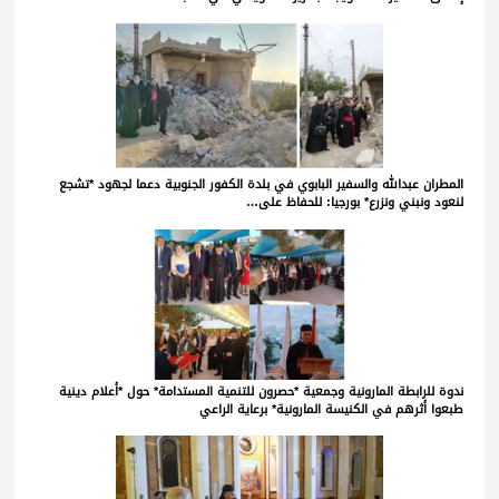
المطران عبدالله والسفير البابوي في بلدة الكفور الجنوبية دعما لجهود *تشجع
لنعود ونبني ونزرع* بورجيا: للحفاظ على…
ندوة للرابطة المارونية وجمعية *حصرون للتنمية المستدامة* حول *أعلام دينية
طبعوا أثرهم في الكنيسة المارونية* برعاية الراعي