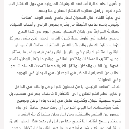
والأمين العام لدائرة أساقفة الابرشيات المارونية في دول الانتشار الاب
كلود ندره. ورافق مطارنة الانتشار المطران حنا رحمة.
في بداية اللقاء، قال المطران ادغار ماضي باسم الوفد: “فخامة
الرئيس، باسم صاحب الغبطة مار بشارة بطرس الراعي وأصحاب السيادة
المطارنة الموارنة في بلدان الانتشار، نلتقي اليوم في هذا الصرح
الوطني حاملين في قلوبنا محبة كبيرة للبنان، الوطن الذي يبقى رغم كل
الازمات، منارة للايمان والحرية والعيش المشترك. فخامة الرئيس، ان
اللبناني المنتشر لا يقيم في لبنان بل لبنان يقيم فيه، وبقدر ما يستقر
الوطن، تقترب المسافات وتُختصر المنافي، وبقدر ما يتعثر الوطن، تتسع
الفجوة بين القلب والمكان، وتثقل الغربة مهما اتسعت المساحات. هو
الغائب عن الجغرافيا، الحاضر في الوجدان، في الايمان في الوجوه
وفي الصلوات”.
اضاف: “فخامة الرئيس، يا من تحملون هم الوطن وابنائه في الداخل
والخارج، نعلم انكم تنظرون الى الانتشار لا كامتداد جغرافي فحسب، بل
كقوة حقيقية للبنان، وكشريك فاعل في إعادة بناء الوطن وترسيخ
الثقة بمؤسساته. اننا اليوم، اكثر من أي وقت مضى بحاجة الى بناء
الجسور بين المقيم والمنتشر، ومن اجل وطن يحفظ كرامة الانسان
ويحتضن جميع أبنائه. اننا نصلي معا من اجل ان يعيد هذا الوطن العريق
استقراره، ويستعيد شبابه أملهم وايمانهم بلبنان بفضل تضافر جهود