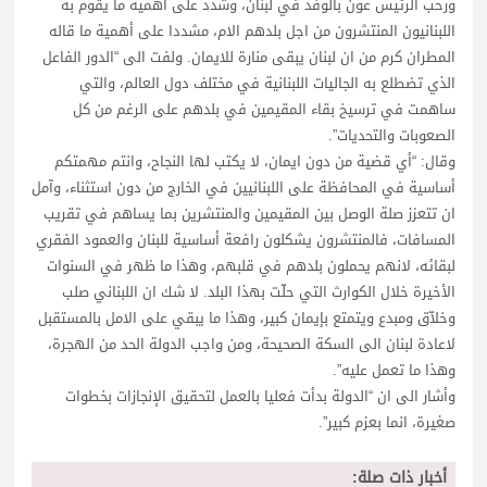
ورحب الرئيس عون بالوفد في لبنان، وشدد على أهمية ما يقوم به
اللبنانيون المنتشرون من اجل بلدهم الام، مشددا على أهمية ما قاله
المطران كرم من ان لبنان يبقى منارة للايمان. ولفت الى “الدور الفاعل
الذي تضطلع به الجاليات اللبنانية في مختلف دول العالم، والتي
ساهمت في ترسيخ بقاء المقيمين في بلدهم على الرغم من كل
الصعوبات والتحديات”.
وقال: “أي قضية من دون ايمان، لا يكتب لها النجاح، وانتم مهمتكم
أساسية في المحافظة على اللبنانيين في الخارج من دون استثناء، وآمل
ان تتعزز صلة الوصل بين المقيمين والمنتشرين بما يساهم في تقريب
المسافات، فالمنتشرون يشكلون رافعة أساسية للبنان والعمود الفقري
لبقائه، لانهم يحملون بلدهم في قلبهم، وهذا ما ظهر في السنوات
الأخيرة خلال الكوارث التي حلّت بهذا البلد. لا شك ان اللبناني صلب
وخلاّق ومبدع ويتمتع بإيمان كبير، وهذا ما يبقي على الامل بالمستقبل
لاعادة لبنان الى السكة الصحيحة، ومن واجب الدولة الحد من الهجرة،
وهذا ما تعمل عليه”.
وأشار الى ان “الدولة بدأت فعليا بالعمل لتحقيق الإنجازات بخطوات
صغيرة، انما بعزم كبير”.
أخبار ذات صلة: