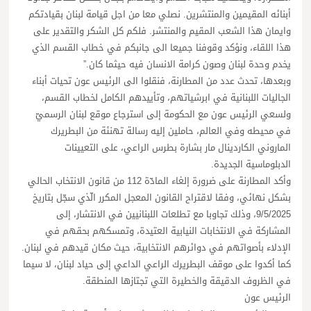
أبنائه المقيمين والمنتشرين. نصلي معا من اجل قيامة لبنان بقيادتكم
وايمان هذا الشعب المقيم والمنتشر. فلكم كل الشكر والتقدير على
هذا اللقاء، ونؤكد وقوفنا جميعا الى جانبكم في خطاب القسم الذي
يخدم وحدة لبنان وصون كرامة الانسان فيه حيثما كان.”
وبعدها، تحدث عدد من المطارنة، فنقلوا الى الرئيس عون تحيات أبناء
الجاليات اللبنانية في ابرشياتهم، وتأييدهم الكامل لخطاب القسم،
ولسعي الرئيس عون مع الحكومة إلى استرجاع موقع لبنان الرسميّ
في محيطه وفي العالم، حاملين إليه رسالة تهنئة من البطريرك
الماروني الكاردينال مار بشارة بطرس الراعي، على التعيينات
الدبلوماسية الجديدة.
وأكد المطارنة على ضرورة إلغاء المادّة 112 من قانون الانتخاب الحالي
بشكل نهائي، وفقا لاقتراح القانون المعجل المكرر الّذي سجّل بتاريخ
9/5/2025، وذلك تجاوبا مع تطلعات اللبنانيين في الانتشار، إلى
المشاركة في الانتخابات النيابية العتيدة، وتمسكهم بحقهم في
الإدلاء بأصواتهم في دوائرهم الانتخابية، حيث مكان قيدهم في لبنان.
كما أكدوا على موقف البطريرك الراعي الداعي إلى حياد لبنان، لا سيما
في الظروف الدقيقة والخطيرة التي تجتازها المنطقة.
الرئيس عون