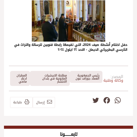
حفل اختتام أنشطة صيف 2024، التي تقيمها رابطة قنوبين للرسالة والتراث في
الكرسي البطريركي الديمان - الاحد ٢٢ ايلول ٢٠٢٤
رئيس الجمهورية
مطارنة الابرشيات
المطران
المصدر:
العماد جوزاف عون
المارونية في بلدان
ادغار
وكالة وطنية
الانتشار
ماضي
Twitter
Facebook
WhatsApp
إرسال
طباعة
تابعــــــــــونا