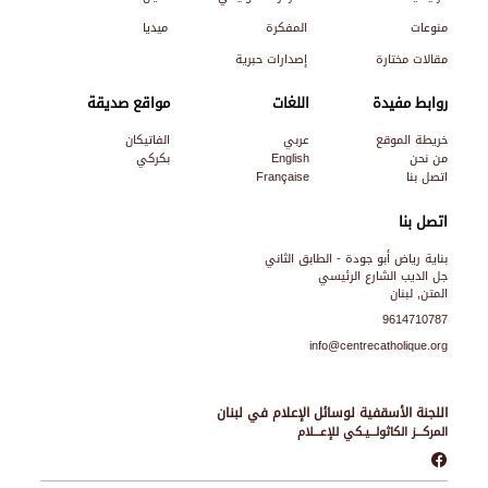
منوعات
المفكرة
ميديا
مقالات مختارة
إصدارات حبرية
روابط مفيدة
اللغات
مواقع صديقة
خريطة الموقع
عربي
الفاتيكان
من نحن
English
بكركي
اتصل بنا
Française
اتصل بنا
بناية رياض أبو جودة - الطابق الثاني
جل الديب الشارع الرئيسي
المتن, لبنان
9614710787
info@centrecatholique.org
اللجنة الأسقفية لوسائل الإعلام في لبنان
المركـــز الكاثولـــيـكي للإعـــلام