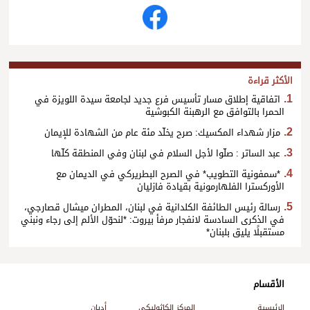
الأكثر قراءة
اتفاقية إطلاق مسار تأسيس فرع جديد لجامعة سيدة اللويزة في
الحمرا بالتوافق مع الرهبنة الكبوشية
مزار شهداء المكسيك: صرح يخلّد مئة عام من الشهادة للإيمان
عبد الساتر : صلّوا لأجل السلام في لبنان وفي المنطقة كلّها
*سمفونية التطويب* في الصرح البطريركي في الديمان مع
الأوركسترا الفلهارمونية بقيادة فازليان
رسالة رئيس الطائفة الكلدانية في لبنان، المطران ميشال قصارجي،
في الذكرى السادسة لانفجار مرفأ بيروت: *لنحوّل الألم إلى رجاء ونبني
مستقبلًا يليق بلبنان*
الأقسام
الرئيسية
المركز الكاثوليكي
أديان