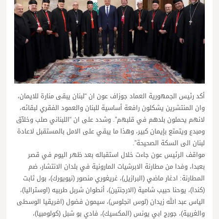
أكد رئيس الجمهورية العماد جوزاف عون ان “لبنان يبقى منارة للايمان،
وان المنتشرين يشكلون رافعة أساسية للبنان والعمود الفقري لبقائه،
لانهم يحملون بلدهم في قلبهم”. وشدد على ان “اللبناني صلب وخلاّق
ومبدع ويتمتع بإيمان كبير، وهذا ما يبقي على الامل بالمستقبل لاعادة
لبنان الى السكة الصحيحة”.
مواقف الرئيس عون جاءت خلال استقباله بعد ظهر اليوم في قصر
بعبدا، وفدا من مطارنة الابرشيات المارونية في بلدان الانتشار، ضم
المطارنة: ادغار ماضي (البرازيل)، غريغوري منصور (نيويورك)، بول ثابت
(كندا)، يوحنا حبيب شامية (الارجنتين)، أنطوان شربل طربيه (اوستراليا)،
الياس عبد الله زيدان (لوس انجلوس)، سيمون فضول (افريقيا الوسطى
والغربية)، جورج ابي يونس (المكسيك)، فادي بو شبل (كولومبيا)،