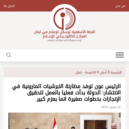
Ski
t
من نحن
اتصل بنا
conten
اللجنة الأسقفية لوسائل الإعلام في لبنان
المركـــز الكاثولـــيـكي للإعـــلام
www.centrecatholique.org
الرئيسية
أديان
الكنيسة - لبنان
الرئيس عون لوفد مطارنة الابرشيات المارونية في
الانتشار: الدولة بدأت فعليا بالعمل لتحقيق
الإنجازات بخطوات صغيرة انما بعزم كبير
18 يونيو، 2025