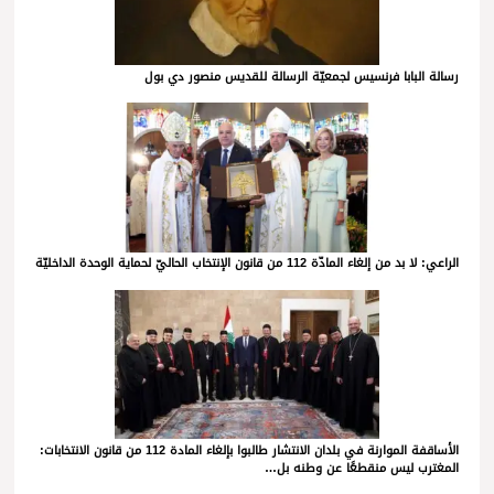
رسالة البابا فرنسيس لجمعيّة الرسالة للقديس منصور دي بول
الراعي: لا بد من إلغاء المادّة 112 من قانون الإنتخاب الحاليّ لحماية الوحدة الداخليّة
الأساقفة الموارنة في بلدان الانتشار طالبوا بإلغاء المادة 112 من قانون الانتخابات:
المغترب ليس منقطعًا عن وطنه بل…