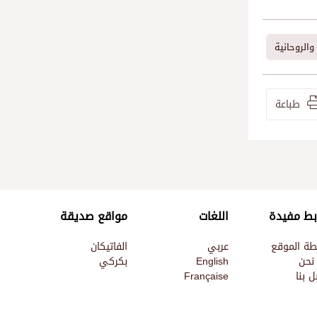
والروحانية
طباعة
بط مفيدة
اللغات
مواقع صديقة
طة الموقع
عربي
الفاتيكان
نحن
English
بكركي
 بنا
Française