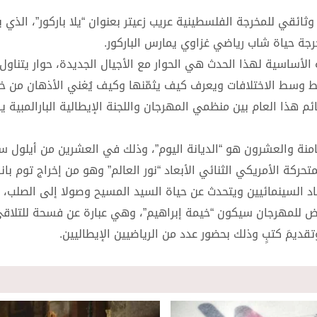
ئقي للمخرجة الفلسطينية عريب زعيتر بعنوان “يلا باركور”، الذي 
خرجة حياة شاب رياضي غزاوي يمارس الباركور.
 الأساسية لهذا الحدث هي الحوار مع الأجيال الجديدة، حوار يتناول 
اشط وسط الاختلافات ويعرف كيف يثمّنها وكيف يُغني الأذهان من خل
م هذا العام بين منظمي المهرجان واللجنة الإيطالية البارالمبية 
امنة والعشرون هو “الديانة اليوم”، وذلك في العشرين من أيلول سب
تحركة الأمريكي الثنائي الأبعاد “نور العالم” وهو من إخراج توم با
لنقاد السينمائيين ويتحدث عن حياة السيد المسيح وصولا إلى الصلب
ابض للمهرجان سيكون “خيمة إبراهيم”، وهي عبارة عن فسحة للتلاق
ديمَ كتبٍ وذلك بحضور عدد من الرياضيين الإيطاليين.