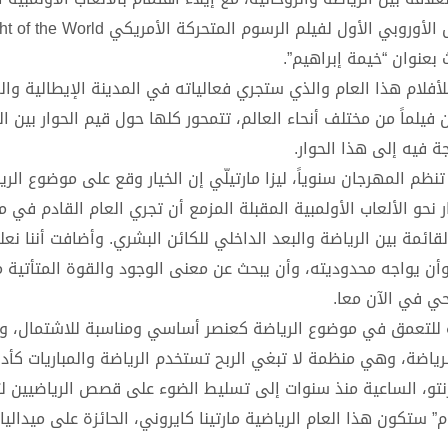
بعنوان “خيمة إبراهيم”.
لأفلام هذا العام والذي ستجري فعالياته في المدينة الإيطالية وا
يلماً من مختلف أنحاء العالم، تتمحور كلها حول قيم الحوار بين ال
 فيه إلى هذا الحوار.
نظم المهرجان سنوياً، ليزا مارتيلّي إن الخيار وقع على موضوع الري
حو الألعاب الأولمبية المقبلة المزمع أن تجري العام القادم في مي
ائمة بين الرياضة والبعد الداخلي للكائن البشري. وأضافت أننا نعلم
ن يواجه محدوديته، وأن يبحث عن معنى الوجود والقوة المتأتية م
حي في الآن معا.
 للتعمق في موضوع الرياضة كعنصر أساسي ومناسبة للاشتمال، و
ور التعاونُ بين مؤسسة Sportfund من أجل الرياضة، وهي منظمة لا تبغي الربح تستخدم الرياضة والمباريات كأ
 ترنتو، الساعية منذ سنوات إلى تسليط الضوء على قصص الرياضيين لت
وم” ستكون هذا العام الرياضية مارتينا كايروني، الحائزة على ميدال