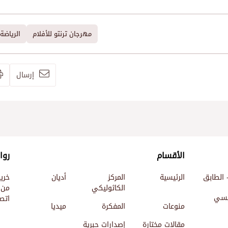
مهرجان ترنتو للأفلام
الرياضة 
إرسال
الأقسام
روا
 الطابق
الرئيسية
المركز
أديان
خري
الكاثوليكي
من 
ئيسي
اتصل
منوعات
المفكرة
ميديا
مقالات مختارة
إصدارات حبرية