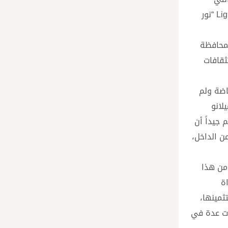
ستجري في ميلانو كورتينا عام ٢٠٢٦، ويتضمن المهرجان العرض الأوروبي الأول لفيلم الرسوم المتحركة الأمريكي Light of the World “نور
لمحافظة
ثقافات
اضة ولم
لانو
 جيداً أن
ن الداخل،
من هذا
داة
ثمينها،
يات عدة في