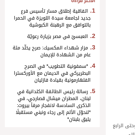
الأكثر قراءة
اتفاقية إطلاق مسار تأسيس فرع
جديد لجامعة سيدة اللويزة في الحمرا
بالتوافق مع الرهبنة الكبوشية
العبسيّ في مصر بزيارة رعويّة
مزار شهداء المكسيك: صرح يخلّد مئة
عام من الشهادة للإيمان
*سمفونية التطويب* في الصرح
البطريركي في الديمان مع الأوركسترا
الفلهارمونية بقيادة فازليان
رسالة رئيس الطائفة الكلدانية في
لبنان، المطران ميشال قصارجي، في
الذكرى السادسة لانفجار مرفأ بيروت:
*لنحوّل الألم إلى رجاء ونبني مستقبلًا
يليق بلبنان*
حتى الرابع
لتي