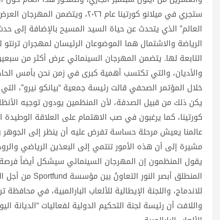
العالم” الذي يتحدث عن حياة السيد المسيح بالإضافة إلى حدث 
الرياضة والاشتمال هما الموضوعان الرئيسان لمهجران ترنتو ل
التابعة لها. يتضمن المهرجان السينمائي عرض أكثر من سبعين ف
والأديان، والتي تكتسب أهمية كبرى في زمن نحن بأمس الحاجة
خلال المؤتمر الصحفي قالت رئيسة جمعية “بيانكو نيرو”، التي ت
يكن ذلك من قبيل الصدفة، لأن المنظمين يودون توجيه الأنظار ن
كورتينا، كما يرغبون في صب الاهتمام على العلاقة الوطيدة الق
عالمنا يعيش مرحلة حساسة تفرض عليه أن ينظر إلى الجوهر وأ
مشيرة إلى أن هذه الأمور تنتمي إلى البعدَين الرياضي والرو
يقول المنظمون إن المهرجان السينمائي سيشكل أيضاً فرصة
المنطلق أبصر الن
للاندماج، واللجنة الإيطالية للألعاب البارالمبية، في محافظة
واللافت أن رئيسة لجنة التحكيم الدولية لفعاليات “الديانة الي