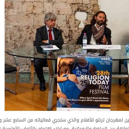
رين لمهرجان ترنتو للأفلام والذي ستجري فعالياته من السابع عشر و
اقة بين الرياضة والروحانية، مع إيلاء اهتمام بالألعاب الأولمبية ا