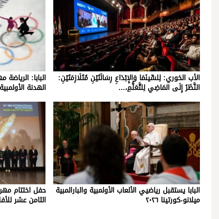
الأب الخوري: لِلسِّينَمَا وَالإِبْدَاعِ رِسَالَتَيْنِ مُتَلَازِمَتَيْنِ:
البابا: الرياضة 
النَّظَرُ إِلَى المَاضِي لِلتَّعَلُّمِ،…
الهدنة الأولمبية
البابا يستقبل رياضيي الألعاب الأولمبية والبارالمبية
حفل اختتام مهرج
ميلانو-كورتينا ٢٠٢٦
الثامن عشر للأفل