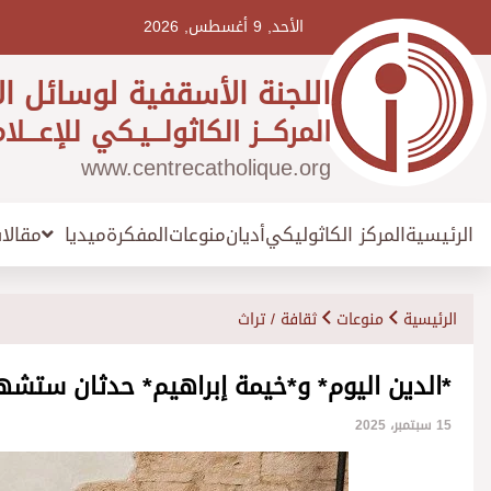
Ski
t
الأحد, 9 أغسطس, 2026
conten
اللجنة الأسقفية لوسائل ال
المركـــز الكاثولـــيـكي للإعـــلا
www.centrecatholique.org
الرئيسية
المركز الكاثوليكي
أديان
منوعات
المفكرة
مقالا
ميديا
الرئيسية
منوعات
ثقافة / تراث
*الدين اليوم* و*خيمة إبراهيم* حدثان ستشهده
15 سبتمبر، 2025