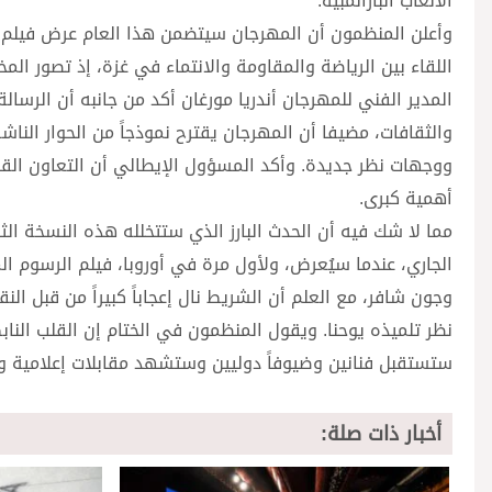
الألعاب البارالمبية.
وأعلن المنظمون أن المهرجان سيتضمن هذا العام عرض فيلم وثا
اللقاء بين الرياضة والمقاومة والانتماء في غزة، إذ تصور الم
المدير الفني للمهرجان أندريا مورغان أكد من جانبه أن الرسالة
والثقافات، مضيفا أن المهرجان يقترح نموذجاً من الحوار الن
ووجهات نظر جديدة. وأكد المسؤول الإيطالي أن التعاون القائ
أهمية كبرى.
مما لا شك فيه أن الحدث البارز الذي ستتخلله هذه النسخة الث
الجاري، عندما سيُعرض، ولأول مرة في أوروبا، فيلم الرسوم الم
وجون شافر، مع العلم أن الشريط نال إعجاباً كبيراً من قبل ا
نظر تلميذه يوحنا. ويقول المنظمون في الختام إن القلب الن
ستستقبل فنانين وضيوفاً دوليين وستشهد مقابلات إعلامية وتق
أخبار ذات صلة: