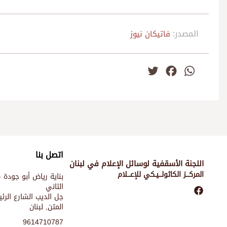
المصدر:
فاتيكان نيوز
Twitter
Facebook
WhatsApp
اتصل بنا
اللجنة الأسقفية لوسائل الإعلام في لبنان
المركـــز الكاثولـــيـكي للإعـــلام
بناية رياض أبو جودة -
الثاني
جل الديب الشارع الر
المتن, لبنان
9614710787