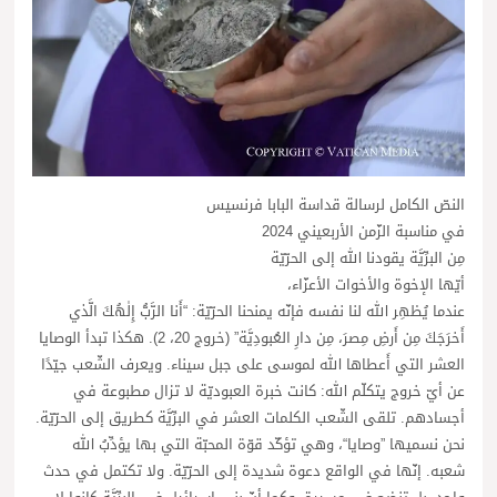
النصّ الكامل لرسالة قداسة البابا فرنسيس
في مناسبة الزّمن الأربعيني 2024
مِن البرِّيَّة يقودنا الله إلى الحرّيّة
أيّها الإخوة والأخوات الأعزّاء،
عندما يُظهِر الله لنا نفسه فإنّه يمنحنا الحرّيّة: “أَنا الرَّبُّ إِلٰهُكَ الَّذي
أَخرَجَكَ مِن أَرضِ مِصرَ، مِن دارِ العُبودِيَّة” (خروج 20، 2). هكذا تبدأ الوصايا
العشر التي أَعطاها الله لموسى على جبل سيناء. ويعرف الشّعب جيّدًا
عن أيّ خروج يتكلّم الله: كانت خبرة العبوديّة لا تزال مطبوعة في
أجسادهم. تلقى الشّعب الكلمات العشر في البرِّيَّة كطريق إلى الحرّيّة.
نحن نسميها ”وصايا“، وهي تؤكّد قوّة المحبّة التي بها يؤدِّبُ الله
شعبه. إنّها في الواقع دعوة شديدة إلى الحرّيّة. ولا تكتمل في حدث