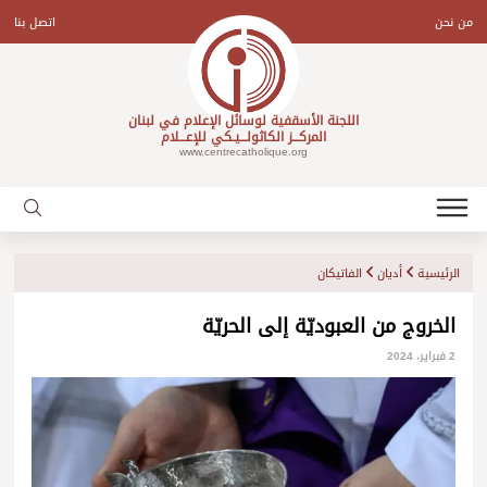
Ski
t
من نحن
اتصل بنا
conten
اللجنة الأسقفية لوسائل الإعلام في لبنان
المركـــز الكاثولـــيـكي للإعـــلام
www.centrecatholique.org
الرئيسية
أديان
الفاتيكان
الخروج من العبوديّة إلى الحريّة
2 فبراير، 2024