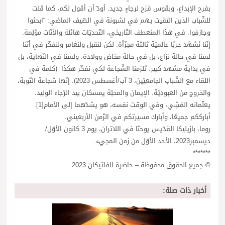
بفرح الإبداع، وبقوس قزح لرجاءٍ جديد. أودّ أن أقول لكم، كما قلت
للشّباب الذين التقيت بهم في لشبونة في الصّيف الماضي: “ابحثوا
وجازفوا. في هذا المنعطف التّاريخي، التّحديّات هائلة والأنّات مؤلِمة.
إنّنا نَشهَد حربًا عالميّة ثالثة مجزّأة. لكن لنقبل ولنغامر ولنفكّر في أنّنا
لسنا في حالة نزاع، بل في حالة مخاض وولادة. ولسنا في النّهاية، بل
في بداية مشهد كبير. تَلزمنا الشّجاعة لكي نفكّر هكذا” (كلمة في
اللقاء مع الشّباب الجامعيّين، 3 آب/أغسطس 2023). إنّها شجاعة التّوبة،
والخروج من العبوديّة. الإيمان والمحبّة يمسكان بيد الرّجاء الوليد.
يعلّمانه المَشِي، وفي الوقت نفسه، هو يشدّهما إلى الأمام[1].
أبارككم جميعًا، وأبارك مسيرتكم في الزّمن الأربعيني.
روما، بازيليكا القدّيس يوحنّا في اللاتران، يوم 3 كانون الأوّل/
ديسمبر2023، الأحد الأوّل من زمن المجيء.
*******
© جميع الحقوق محفوظة – حاضرة الفاتيكان 2023
أخبار ذات صلة: