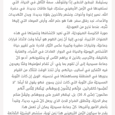
يستيقظ. لنبطئ الخطى إذًا ولنتوقّف. سمة التّأمّل في الحياة، التي
نستعيدها في الزّمن الأربعيني ستحرّك فينا طاقات جديدة. في حضرة
الله، نصير إخوة وأخوات، ونشعر بالآخرين بقوّة جديدة: وبدل التّهديدات
والأعداء، نجد رفاق سفر. هذا هو حلم الله، وأرض الميعاد التي إليها
نتَّجه، عندما نخرج من العبوديّة.
صورة الكنيسة السّينوديّة، التي نعيد اكتشافها وتنميتها في هذه
السّنوات الأخيرة، توحي إلينا أنّ زمن الصّوم هو أيضًا وقت لاتّخاذ قرارات
جماعيّة، ولخيارات صغيرة وكبيرة عكس التّيّار، قادرة على تغيير حياة
الأشخاص اليوميّة والحياة في الجوار: العادات في الشِّراء، والعناية
بالخليقة، والتّرحيب بالذين لا يراهم النّاس أو يحتقرونهم. أدعو كلّ
جماعة مسيحية إلى أن تقوم بما يلي: أن تقدّم لمؤمنيها وقتًا يعيدون
فيه التّفكير في أساليب حياتهم، وأن تتخذ الوقت لتتأكّد من القيام
بدورها في المنطقة ومساهمتها في تحسينه. الويل إن كانت التّوبة
المسيحيّة مثل التّوبة التي كانت تحزن يسوع. فهو يقول لنا أيضًا: “لا
تُعبِّسوا كالمُرائين، فإِنَّهم يُكلِّحونَ وُجوهَهُم، لِيَظْهَرَ لِلنَّاسِ أَنَّهم
صائمون” (متّى 6، 16). بل، ليظهر الفرح على وجوهكم، وليَفُحْ منكم
عِطر الحريّة، ولنُطلق السّراح للحبّ الذي يجعل كلّ شيء جديدًا، ولنبدأ
بأصغر الأمور وأقربها. كلّ جماعة مسيحيّة يمكن أن تعمل هذا.
بقدر ما سيكون الزّمن الأربعيني هذا زمن توبة، ستشعر البشريّة الضّائعة