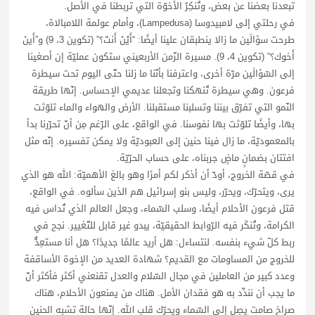
تبعدنا بعضنا عن بعض، وتُنكِرُ الأخوّة التي تربطنا في الأصل.
في رحلتي إلى لامبيدوسا (Lampedusa)، وأمام عولمة اللامبالاة،
طرحت سؤالَين ما زالا ينطبقان علينا أيضًا: “أَيْنَ أَنتَ؟” (تكوين 3، 9) و”أَينَ
أَخوك؟” (تكوين 4، 9). مسيرة الزّمن الأربعيني ستكون عمليّة إن أصغينا
إلى السّؤالَين مرّة أخرى، واعترفنا بأنّنا ما زلنا حتّى اليوم تحت سيطرة
فرعون. وهي سيطرة تُنهكنا وتجعلنا عديمي الإحساس. إنّها طريقة
النّمو التي تفرّق بيننا وتسلبنا مستقبلنا. الأرض والهواء والماء تلوّثت
بها، وأيضًا تلوّثت بها نفوسنا. في الواقع، على الرّغم مِن أنّ تحرّرنا بدأ
بالمعموديّة، ما زال فينا حنين إلى العبوديّة ولا يمكن تفسيره. إنّه مثل
افتتان بضمانٍ ماضٍ جربناه، على حساب الحرّيّة.
في قصّة الخروج، أودّ أن أذكر لكم أمرًا وهو بالغ الأهميّة: الله هو الذي
يرى، ويتحرّك، ويحرّر، وليس بنو إسرائيل هم الذين سألوه. في الواقع،
قتل فرعون الأحلام أيضًا، وسلب السّماء، وجعل العالم الذي تُداس فيه
الكرامة، وتُنكَر فيه الرّوابط الحقيقيّة، يبدو غير قابل للتّغيير. نجح في
ربط كلّ شيء بنفسه. لنتساءل: هل أريد عالمًا جديدًا؟ هل أنا مستعِدٌّ
للخروج من المساومات مع القديم؟ شهادة العديد من الإخوة الأساقفة
وعدد كبير من العاملين في مجال السّلام والعدل تقنعني أكثر فأكثر أنّ
ما يجب أن نندِّد به هو فقدان الأمل. هناك من يمنعون الأحلام، هناك
صراخ صامت يصِل إلى السّماء ويحرّك قلب الله. إنّها حالة تشبه الحنين