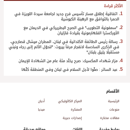
الأكثر قراءة
اتفاقية إطلاق مسار تأسيس فرع جديد لجامعة سيدة اللويزة في
الحمرا بالتوافق مع الرهبنة الكبوشية
*سمفونية التطويب* في الصرح البطريركي في الديمان مع
الأوركسترا الفلهارمونية بقيادة فازليان
رسالة رئيس الطائفة الكلدانية في لبنان، المطران ميشال قصارجي،
في الذكرى السادسة لانفجار مرفأ بيروت: *لنحوّل الألم إلى رجاء ونبني
مستقبلًا يليق بلبنان*
مزار شهداء المكسيك: صرح يخلّد مئة عام من الشهادة للإيمان
عبد الساتر : صلّوا لأجل السلام في لبنان وفي المنطقة كلّها
الأقسام
الرئيسية
المركز الكاثوليكي
أديان
منوعات
المفكرة
ميديا
مقالات مختارة
إصدارات حبرية
روابط مفيدة
اللغات
مواقع صديقة