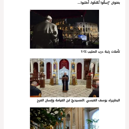
بعنوان "إسألوا تُعْطَوا، أطلبوا…
تأملات رتبة درب الصليب ٢٠٢٤
البطريرك يوسف العبسي :المسيحيّ ابن القيامة وإنسان الفرح