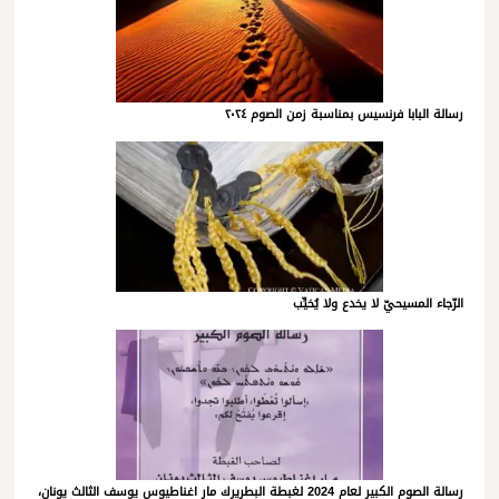
رسالة البابا فرنسيس بمناسبة زمن الصوم ٢٠٢٤
الرّجاء المسيحيّ لا يخدع ولا يُخيِّب
رسالة الصوم الكبير لعام 2024 لغبطة البطريرك مار اغناطيوس يوسف الثالث يونان،