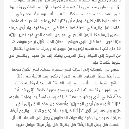
واحد، بل تنضج في مسيرة. وكما أنّ بني إسرائيل في البرِّيَّة كانوا لا
يزالون يحمِلون مصر في داخلهم – إذ ندموا مرارًا على الماضي وتذمّروا
على السّماء وعلى موسى -، كذلك شعب الله اليوم أيضًا يحمل في
داخله روابط ظلم كثيرة، وعليه أن يختار التّخلّي عنها. نشعر بذلك عندما
نفقد الأمل ونتيه في الحياة كما لو كنا في أرض مقفرة، ولا أرض ميعاد
نسعى إليها معًا. الزّمن الأربعيني هو زمن النّعمة الذي فيه تصير البَرِّيَّة
مرّة أخرى – كما قال النّبي هوشع – مكان الحبّ الأوّل (راجع هوشع 2،
16-17). أدَّب الله شعبه ليُخرجه من عبودياته ويعرف ما معنى الانتقال
من الموت إلى الحياة. ومثل العريس يشدّنا إليه من جديد، ويهمس في
قلوبنا بكلمات حبّه.
الخروج من العبوديّة إلى الحرّيّة ليس مسيرة نظريّة. لكي يكون صومنا
نحن أيضًا عمليًّا، الخطوة الأولى هي أن تكون فينا الرّغبة في رؤيّة
الواقع. عندما جذب الله موسى إلى العليقة المشتعلة وكلّمه، كشف
على الفور عن نفسه أنّه إلهٌ يرى ويسمع بصورة خاصّة: “إِنّي قد رَأَيتُ
مذَلَّةَ شَعْبي الَّذي بِمِصْر، وسَمِعتُ صُراخَه بِسَبَبِ مُسَخِّريه، وعَلِمتُ بآلامِه،
فنَزَلتُ لأُنقِذَه مِن أَيدي المِصرِيِّين وأُصعِدَه مِن هٰذه الأَرضِ إِلى أَرضٍ
طَيِّبةٍ واسِعة، إِلى أَرْضٍ تَدُرُّ لَبَنًا حَليبًا وعَسَلًا” (خروج 3، 7– . واليوم أيضًا،
صراخ العديد من الإخوة والأخوات المظلومين يصِل إلى السّماء. لنسأل
أنفسنا: هل يصِل إلينا أيضًا؟ هل يهزّنا؟ هل يؤثّر فينا؟ عوامل كثيرة