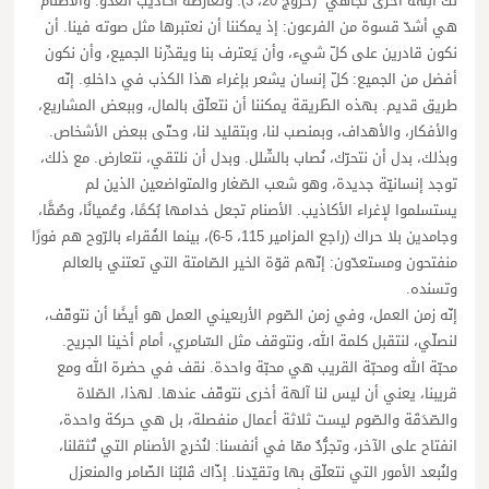
لَكَ آلِهَةٌ أُخْرى تُجاهي” (خروج 20، 3). وتعارضه أكاذيب العدو. والأصنام
هي أشدّ قسوة من الفرعون: إذ يمكننا أن نعتبرها مثل صوته فينا. أن
نكون قادرين على كلّ شيء، وأن يَعترف بنا ويقدِّرنا الجميع، وأن نكون
أفضل من الجميع: كلّ إنسان يشعر بإغراء هذا الكذب في داخلهِ. إنّه
طريق قديم. بهذه الطّريقة يمكننا أن نتعلّق بالمال، وببعض المشاريع،
والأفكار، والأهداف، وبمنصب لنا، وبتقليد لنا، وحتّى ببعض الأشخاص.
وبذلك، بدل أن نتحرّك، نُصاب بالشّلل. وبدل أن نلتقي، نتعارض. مع ذلك،
توجد إنسانيّة جديدة، وهو شعب الصّغار والمتواضعين الذين لم
يستسلموا لإغراء الأكاذيب. الأصنام تجعل خدامها بُكمًا، وعُميانًا، وصُمًّا،
وجامدين بلا حراك (راجع المزامير 115، 5-6)، بينما الفُقراء بالرّوح هم فورًا
منفتحون ومستعدّون: إنّهم قوّة الخير الصّامتة التي تعتني بالعالم
وتسنده.
إنّه زمن العمل، وفي زمن الصّوم الأربعيني العمل هو أيضًا أن نتوقّف،
لنصلّي، لنتقبل كلمة الله، ونتوقف مثل السّامري، أمام أخينا الجريح.
محبّة الله ومحبّة القريب هي محبّة واحدة. نقف في حضرة الله ومع
قريبنا، يعني أن ليس لنا آلهة أخرى نتوقّف عندها. لهذا، الصّلاة
والصّدَقَة والصّوم ليست ثلاثة أعمال منفصلة، بل هي حركة واحدة،
انفتاح على الآخر، وتجرُّدٌ ممّا في أنفسنا: لنُخرج الأصنام التي تُثقلنا،
ولنُبعد الأمور التي نتعلّق بها وتقيّدنا. إذّاك قَلبُنا الضّامر والمنعزل