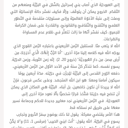
إلى العبوديّة الذي أصاب بني إسرائيل بالشّلل في البرِّيَّة ومنعهم من
التّقدّم. الخروج يمكن أن يتوقّف: وإلّا فكيف نفسِّر حالة الإنسانيّة التي
وصلت إلى عتبة الأخوّة العالميّة وإلى مستويّات متقدمة في التّطوّر
العلميّ والتّقنيّ والثّقافيّ والقانونيّ، والقادرة على ضمان الكرامة
للجميع، كيف نفسِّر أنّها ما زالت تتعثَّر في ظلام عدم المساواة
والصّراعات.
الله لا يتعب منّا. لنستقبل الزّمن الأربعيني باعتباره الزّمن القويّ الذي
يوجّه الله فيه كلامه إلينا مرّة أخرى: “أَنا الرَّبُّ إِلٰهُكَ الَّذي أَخرَجَكَ مِن
أَرضِ مِصرَ، مِن دارِ العُبودِيَّة” (خروج 20، 2). إنّه زمن التّوبة، وزمن الحرّيّة.
يسوع نفسه، كما نتذكّر كلّ سنة في الأحد الأوّل من الزّمن الأربعيني،
دفعه الرّوح القدس إلى البرِّيَّة ليُجرَّبَ في حرّيّته. مدّة أربعين يومًا
سيكون أمامنا ومعنا: هو ابن الله المتجسّد. وعلى عكس فرعون، فإنّ
الله لا يريدنا أن نكون خاضعين، بل أبناء. البرِّيَّة هي المكان الذي يمكن
أن تنضج فيه حرّيتنا فنتَّخذ قرارًا شخصيًّا بألّا نعود مرّة أخرى إلى
العبوديّة. في الزّمن الأربعيني نجد معايير جديدة للحكم وجماعة نسير
معها على طريق لم نسلكه قط.
هذا الأمر يقتضي معركة: يقول لنا ذلك بوضوح سِفرُ الخُروج وتجارب
يسوع في البرّيّة. الله يقول: “أَنتَ ابنِيَ الحَبيب” (مرقس 1، 11) و”لا يَكُنْ