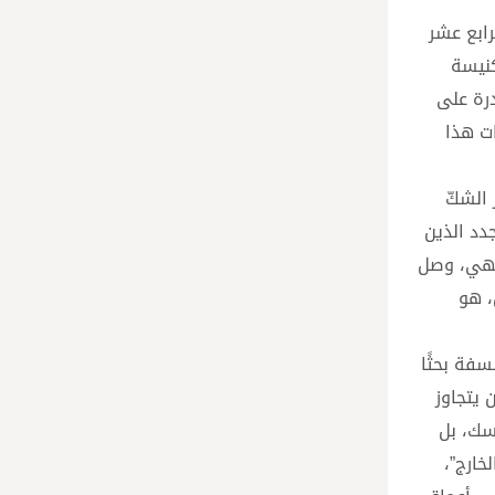
رابع عشر
كنيسة
درة على
ت هذا
 الشكّ
دد الذين
إلهي، وصل
، هو
سفة بحثًا
 يتجاوز
سك، بل
خارج”،