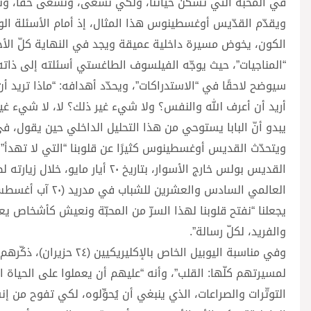
في المحبّة التي تسكن حياتنا، ولكي نسعى، ونسعى حقًا، ونجد ا
ويقدّم القدّيس أوغسطينوس هذا المثال، إذ أمام الأسئلة ا
الكون، يخوض مسيرة داخلية عميقة ويجد في النهاية كلّ الأج
“المناجيات”، حيث يوجّه الفيلسوف الطاغستي أسئلته إلى ذاته –
سيوضح لاحقًا في “الاستدراكات”، ويحدّد أهدافه: “ماذا تريد أ
أريد أن أعرف الله والنفس؟ ولا شيء غير ذلك؟ لا، لا شيء غير ذل
يبدو أنّ البابا يستوحي من هذا التحليل الداخلي حين يقول، ف
ويتحدّث القديس أوغسطينوس كثيرًا عن قلوبنا “التي لا تهدأ”…
القديس بولس خارج الأسوار، بتاري
يجعلنا “نفتح قلوبنا لهذا السرّ من المحبّة ونعيش كأشخاص يعترف
والفريد، لكلّ رسالة”.
وفي مناسبة اليوبيل الخاص 
لمسيرتهم كلّها: القلب”، وأنه “عليهم أن يعملوا على الحياة ا
التوتّرات والصراعات، الذي ينبغي أن يُحوِّلوه، لكي تفوح من إن