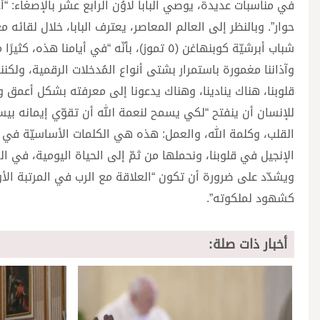
في مناسبات عديدة، يوصي البابا لاوُن الرابع عشر بالإصغاء: “أ
حوار”. وبالنظر إلى العالم المعاصر، يعترف البابا، خلال لقائه 
شباب أبرشيّة كوبنهاغن (٥ تموز)، بأنّه “في
وآذاننا مغمورة باستمرار بشتى أنواع المُدخلات الرقمية، ولكننا 
قلوبنا، هناك ينادينا، وهناك يدعونا إلى معرفته بشكل أعمق و
للإنسان أن ينفتح “لكي يسمح لنعمة الله أن تقوّي إيمانه بي
القلب، وكلمة الله، والعمل: هذه هي الكلمات الأساسيّة في تعال
الإنجيل في قلوبنا، ونحملها من ثمّ إلى الحياة اليومية، في ا
ويشدّد على ضرورة أن تكون “العلاقة مع الرب في المرتبة الأول
كشهود لملكوته”.
أخبار ذات صلة: