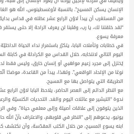
ويضيف في شرحه لإنجيل يوحنا أن يعود الإنسان إلى قلبه، وه
الإنسان يسكن المسيح”. بالنسبة لأوغسطينوس، الله هو الغاي
“لقد خلقتنا لك، يا رب، وقلبنا لن يعرف الراحة إلا حتى يستقر
معرفة يسوع.
في خطابات وتأملات البابا، يتكرّر باستمرار نداء الحياة الداخل
اليوم التالي لانتخابه، خلال القداس مع الكرادلة في كابلة الس
يُختزل إلى مجرد زعيم مواهبي أو إنسان خارق، وليس فقط لدى
نوعًا من الإلحاد الواقعي”. ولهذا، يبدأ من القاعدة، موضحًا أ
الطريقة التي يتواصل بها مع المسيح.
ندوة “التبشير مع عائلات اليوم والغد. التحديات الكنسيّة والرعو
يونيو، يدعوهم إلى “النظر في قلوبهم، والاعتراف بأنّ الله حاض
ابنه يسوع المسيح، من خلال الكتب المقدّسة، وأن نكتشف كم هو