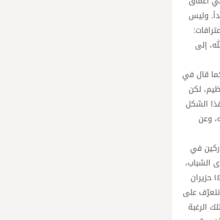
في أعماق
دأ. وليس
شهيرة من الاعترافات:
له، إلى
 كما قال في
عظيم، لكن
هذا الشكل
ه، وعن
و، والموجّهة إلى المشاركين في
دى الشباب،
الذين يتوقون إلى علاقات أصيلة وإلى معلمي حياة”. وفي الرسالة المصوّرة التي وجّهها إلى شباب شيكاغو والعالم بأسره في ١٤ حزيران
نتعرّف على
ك الرغبة