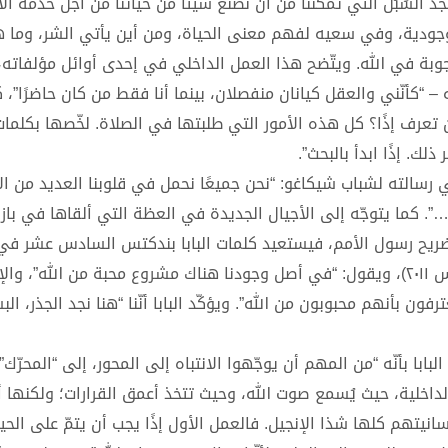
لسُبُل التي تمكّننا من أن نصنع شيئًا من حياتنا من أجل خدمة الآ
لوجودية، وفي سعيه لفهم معنى الحياة، ومن أين يأتي الشر، وما 
وبة في الله. ويتّضح هذا العمل الداخلي في إحدى أوائل مؤلفاته،
 “كأنّني والعقل كيانان منفصلان، بينما أنا فقط من كان حاضرًا”، ك
ن تعرف إذًا؟ كل هذه الأمور التي طلبتها في الصلاة. لخّصها بكلمات
ك. إذًا ابدأ بالبحث”.
ي رسالته لشباب شيكاغو: “نحن جميعًا نحمل في قلوبنا العديد من ال
”. كما يتوجّه إلى الأجيال الجديدة في العظة التي ألقاها في بازي
خ ٢٠ أيار مايو، خلال زيارته لضريح رسول الأمم، فيستعيد كلمات البابا بندكتس السادس عشر 
العالمي السادس والعشرين للشباب في مدريد (٢٠ آب أغسطس ٢٠١١)، ويقول: “في أصل وجودنا هناك مشروع محبة من الله”، 
ون بأنهم محبوبون من الله”. ويؤكّد البابا أنّنا “هنا نجد الجذر، ال
بالإكليريكيين (٢٤ حزيران)، ذكّرهم البابا بأنّه “من المهم أن يوجّهوا الانتباه إلى المحور، إلى “المحرّك”
لداخلية، حيث يُسمع صوت الله، وحيث تتخذ أعمق القرارات؛ ولكنها أ
سانيتهم كلها شذا الإنجيل. فالعمل الأول إذًا يجب أن يتمّ على الحي