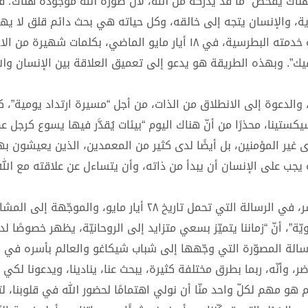
ناك يفحص “ما قد يُدركه من الله، لأن صورة الله موجودة هناك؛ 
ة، والإنسان يتجه إلى خالقه، وكل حياته هي بحث دائم قلق لا يه
من المستغرب أن يبدأ لاوُن الرابع عشر عظته في قداس بداية خدمته البطرسية، في ١٨ أيار مايو الماضي، بكلمات 
 فيك”. وبهذه الطريقة هو يدعو إلى تعميق العلاقة بين الإنسان وال
يّة، والدعوة إلى الانطلاق من الذات، من أجل “مسيرة ارتداد يومية”،
يكستينا، محذرًا من أنّ هناك اليوم “بيئات يُقدَّر فيها يسوع كرجل 
 غير المؤمنين، بل أيضًا لدى كثير من المعمدين، الذين يعيشون ب
نّه يجب على الإنسان أن يبدأ من ذاته، وأن يتساءل عن علاقته مع الل
مع النظر الدائم إلى العصر الحاضر، يلاحظ البابا لاوُن الرابع عشر، في الرسالة التي تحمل تاريخ ٢٨ أيار ماي
يّة”، أنّ “زماننا يتميّز بسعي متزايد إلى الروحانيّة، يظهر خصوصًا ل
ر، وأنّه، ربما بطرق مختلفة كثيرة، يبحث عنا، ينادينا، ويدعونا لكي 
 مهم لكلّ واحد منّا أن نولي اهتمامًا لحضور الله في قلوبنا، لتل