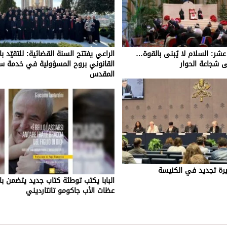
بع عشر: السلام لا يُبنى بالقوة…
الراعي يفتتح السنة القضائية: للتقيّد با
ى شجاعة الحوار
القانوني بروح المسؤولية في خدمة سرّ
المقدس
ة تجديد في الكنيسة
البابا يكتب توطئة كتاب جديد يتضمن ب
عظات الأب جاكومو تانتارديني