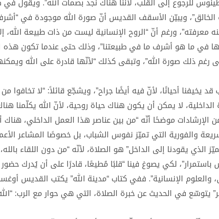
نوس للرجوع إلى القلب، لأنّنا هناك نجد بصمات الله”. ويقول في ك
ة الخالق”، ويبيّن الأسقف القديس أنّ صورة الله موجودة في “أشر
نه معرفته”، ورغم أنّ “الروح الإنسانية ليست من ذات طبيعة الله، إل
دها في ما هو أشرف ما في طبيعتنا”، وذلك حتى عندما تكون هذه ا
ى رغم ذلك صورة الله”، وتبقى كذلك “لأنّها قادرة على الله ويمكنه
د يخيفنا أحيانًا، لأنّ فيه أيضًا جراح”، ويشجّع قائلاً: “لا تخافوا من 
 الداخلية، لا يمكن أن يكون هناك حياة روحية، لأنّ الله يكلّمنا هناك
 الإرشادات موضحًا أنّه “من بين عناصر هذا العمل الداخلي، هناك أي
ريعة والفورية التي تميّز نفوس الشباب، بل خصوصًا المشاعر الأعم
ز الذي يقودنا إلى الداخل” هو الصلاة، لأنّه “من دون اللقاء بالله، ل
ستمرار”، لكي يصوغ فينا “قلبًا مُطيعًا، قادرًا على أن يُدرك حضور 
 والعلوم الإنسانية”. ففي كتاب “مدينة الله” يكتب القديس أوغس
” يتوسّع في الحديث عن خبرة الصلاة، التي هي حوار مع الرب: “الل