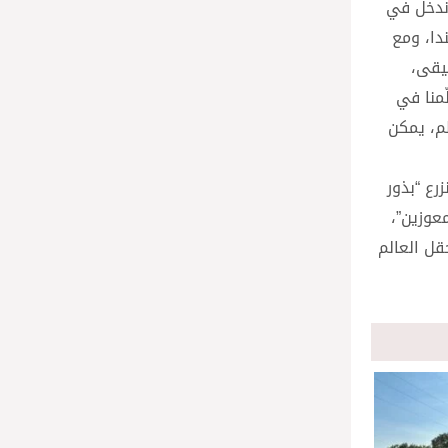
 ندخل في
ندا، ومع
وسيقى،
ّمنا في
ظم، يمكن
رع “بذور
معوزين”،
قل العالم