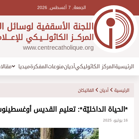
Ski
t
الجمعة, 7 أغسطس, 2026
conten
اللجنة الأسقفية لوسائل ال
المركـــز الكاثولـــيـكي للإعـــلا
www.centrecatholique.org
الرئيسية
المركز الكاثوليكي
أديان
منوعات
المفكرة
مقالا
ميديا
الرئيسية
أديان
الفاتيكان
*الحياة الداخليّة*: تعليم القديس أوغسطينوس 
16 يوليو، 2025