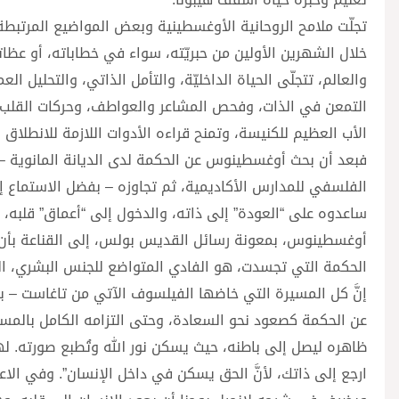
تجلّت ملامح الروحانية الأوغسطينية وبعض المواضيع المرتبطة
خلال الشهرين الأولين من حبريّته، سواء في خطاباته، أو عظا
والعالم، تتجلّى الحياة الداخليّة، والتأمل الذاتي، والتحليل 
التمعن في الذات، وفحص المشاعر والعواطف، وحركات القلب، 
الأب العظيم للكنيسة، وتمنح قراءه الأدوات اللازمة للانطلاق 
فبعد أن بحث أوغسطينوس عن الحكمة لدى الديانة المانوية – ك
الفلسفي للمدارس الأكاديمية، ثم تجاوزه – بفضل الاستماع إ
ساعدوه على “العودة” إلى ذاته، والدخول إلى “أعماق” قلبه،
أوغسطينوس، بمعونة رسائل القديس بولس، إلى القناعة بأن ا
الحكمة التي تجسدت، هو الفادي المتواضع للجنس البشري، الذ
إنَّ كل المسيرة التي خاضها الفيلسوف الآتي من تاغاست – بين
عن الحكمة كصعود نحو السعادة، وحتى التزامه الكامل بالمسيح 
ظاهره ليصل إلى باطنه، حيث يسكن نور الله وتُطبع صورته. 
ارجع إلى ذاتك، لأنَّ الحق يسكن في داخل الإنسان”. وفي الاعت