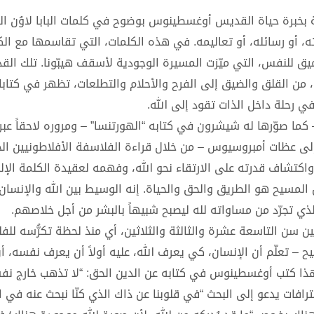
 بخبرة حياة القديس أوغسطينوس بوضوح في كلمات البابا لاوُن ال
ته، أو رسائله، أو تعاليمه. في هذه الكلمات، التي تقاسمها مع ال
العميق للنفس، التي ميّزت المسيرة الوجودية لأسقف هيبّونا. تلك الق
من القلق والضيق إلى الفرح والأحلام والتطلعات، تظهر في كتابا
في رحلة داخل الذات تقود إلى الله.
ما صوّرها له شيشرون في كتابه “الهورتنسا” – ومروره لاحقاً عبر
لى عظات أمبروسيوس – من خلال قراءة الفلاسفة الأفلاطونيين الج
 واكتشاف قدرته على الارتقاء نحو الله، وفهمه لعقيدة الكلمة ال
لمسيح هو الطريق والحق والحياة. إنه الوسيط بين الله والإنسان
ي تجرّد من مساواته لله ليصبح شبيهاً بالبشر من أجل خلاصهم.
 سن التاسعة عشرة والثالثة والثلاثين، أي منذ لحظة تكرُّسه للفل
– تعلّم أن الإنسان، كي يعرف الله، عليه أولاً أن يعرف نفسه، أن
لهذا كتب أوغسطينوس في كتابه عن الدين الحق: “لا تذهب خارج نف
رافات يدعو إلى البحث “في قلوبنا عن ذاك الذي كنّا نبحث عنه في ال