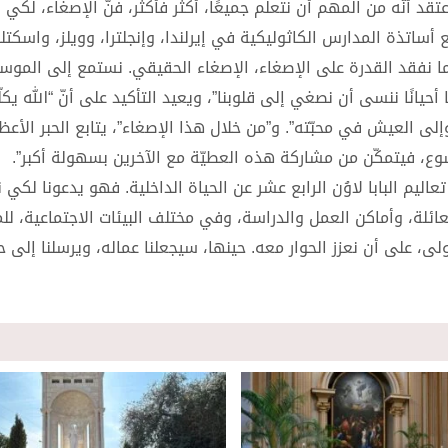
عتقد أنّه من المهم أن نتعلّم جميعًا، أكثر فأكثر، فنّ الإصغاء، لكي
مع أساتذة المدارس الكاثوليكية في إيرلندا، وإنجلترا، وويلز، واسكتل
 أيامنا هذه، كثيرًا ما نفقد القدرة على الإصغاء، الإصغاء الحقيقي. نستمع إلى الم
أحيانًا ننسى أن نصغي إلى قلوبنا”، ويعيد التأكيد على أنّ “الله يكل
إلى العيش في محبّته”. و”من خلال هذا الإصغاء”، يتابع الحبر الأع
سوع، فيتمكّن من مشاركة هذه العطيّة مع الآخرين بسهولة أكبر”.
يم البابا لاوُن الرابع عشر عن الحياة الداخلية. فهو يدعونا لكي نز
لعائلة، وأماكن العمل والدراسة، وفي مختلف البيئات الاجتماعية، لل
ى، على أن نعزز الحوار معه. حينها، سيجعلنا عماله، ويرسلنا إلى ح