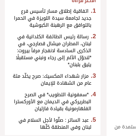
الأكثر قراءة
اتفاقية إطلاق مسار تأسيس فرع
جديد لجامعة سيدة اللويزة في الحمرا
بالتوافق مع الرهبنة الكبوشية
رسالة رئيس الطائفة الكلدانية في
لبنان، المطران ميشال قصارجي، في
الذكرى السادسة لانفجار مرفأ بيروت:
*لنحوّل الألم إلى رجاء ونبني مستقبلًا
يليق بلبنان*
مزار شهداء المكسيك: صرح يخلّد مئة
عام من الشهادة للإيمان
*سمفونية التطويب* في الصرح
البطريركي في الديمان مع الأوركسترا
الفلهارمونية بقيادة فازليان
عبد الساتر : صلّوا لأجل السلام في
مستمدة من
لبنان وفي المنطقة كلّها