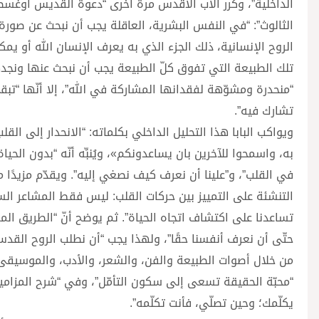
الداخلية”، وكرر الأب الأقدس مرة أخرى “دعوة القديس أوغسطي
الثالوث”: “في النفس البشرية، العاقلة يجب أن نبحث عن صور
الروح الإنسانية، ذلك الجزء الذي به يعرف الإنسان الله أو يمك
تلك الطبيعة التي تفوق كلّ الطبيعة يجب أن نبحث عنها ونج
“منحدرة ومشوّهة لفقدانها المشاركة في الله”، إلا أنّها “تبق
تشارك فيه”.
ويواكب البابا هذا التحليل الداخلي بكلماته: “الانحدار إلى القلب ق
به، واسمحوا للآخرين بان يساعدونكم»، ويُنبِّه أنّه “بدون الحياة
في القلب”، و”علينا أن نعرف كيف نصغي إليه”. ويقدّم مزيدًا من
التنشئة على التمييز بين حركات القلب: ليس فقط المشاعر الس
تساعدنا على اكتشاف اتجاه الحياة”. ثم يوضح أنّ “الطريق المميّ
حتّى أن نعرف أنفسنا حقًا”، ولهذا يجب “أن نطلب الروح القدس با
من خلال أصوات الطبيعة والفن، والشعر، والأدب، والموسيقى،
“محبّة الحقيقة تسعى إلى سكون التأمّل”، وفي “شرح المزامير
يكلّمك؛ وحين تصلّي، فأنت تكلّمه”.