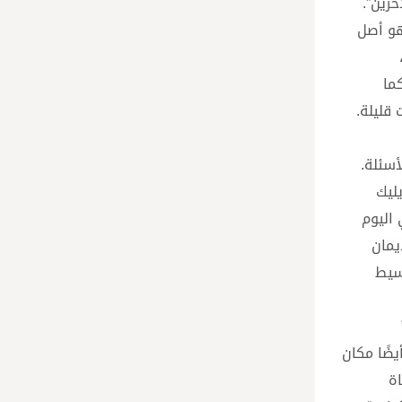
خرين”.
هو أصل
ما
 قليلة.
أسئلة.
ليك
في اليوم
والإيمان
بسيط
يضًا مكان
اة