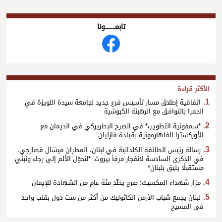
تابعــــــــــونا
الأكثر قراءة
اتفاقية إطلاق مسار تأسيس فرع جديد لجامعة سيدة اللويزة في
الحمرا بالتوافق مع الرهبنة الكبوشية
*سمفونية التطويب* في الصرح البطريركي في الديمان مع
الأوركسترا الفلهارمونية بقيادة فازليان
رسالة رئيس الطائفة الكلدانية في لبنان، المطران ميشال قصارجي،
في الذكرى السادسة لانفجار مرفأ بيروت: *لنحوّل الألم إلى رجاء ونبني
مستقبلًا يليق بلبنان*
مزار شهداء المكسيك: صرح يخلّد مئة عام من الشهادة للإيمان
لبنان يجمع شباب الأرمن الكاثوليك من أكثر من ست دول بقلب واحد
في المسيح