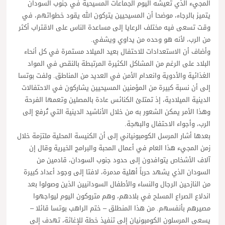
المجيء الذي تعيشه اليوم الجماعات المسيحية في جنوب السودان
يتميز بالرجاء، موضحا أن المسيحيين يتركون الله يقود خطواتهم، في
وقت تسعى فيه مختلف الرعايا إلى مساعدة الناس على الاقتراب أكثر
من الرب، لأنه هو وحده من يداوي ويشفي.
وأضاف أن الاستعدادات للاحتفال بعيد الميلاد مستمرة في كل أنحاء
البلاد على الرغم من المشاكل الكثيرة المرتبطة بالنقص في المواد
الغذائية والأدوية وانعدام الأمن في العديد من المناطق. ولفت بوتسا
إلى أن نسبة كبيرة من المؤمنين المسيحيين يشاركون في الاحتفالات
الدينية الميلادية، إذ تمتلئ الكنائس عادة بالمصلين وتعمها الفرحة
وهذا الأمر يمكن الشعور به من خلال الأناشيد الدينية التي تُرفع إلى
الرب، وأجواء الاحتفال والبهجة.
بعدها أشار المرسل الكومبونياني إلى أن الكنيسة المحلية ملتزمة خلال
زمن المجيء هذا العام في أعمال المحبة والبرامج الخيرية وقال إن
آلاف الأشخاص يتوافدون إلى حدود جنوب السودان، قادمين من
السودان الذي يشهد حرباً أهلية مدمرة، لافتا إلى وجود أعداد كبيرة
من النازحين الرجال والنساء والأطفال السودانيين الذين وصولوا بعد
اندلاع الصراع المسلح في بلادهم، وهم متروكون اليوم ليواجهوا
مصيرهم بأنفسهم. من هذا المنطلق – ختم الراهب بوتسا قائلا –
يسعى المرسلون الكومبونيان إلى تنفيذ خطة للإغاثة، تهدف إلى