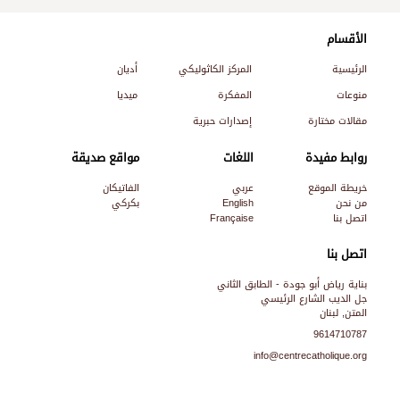
الأقسام
الرئيسية
المركز الكاثوليكي
أديان
منوعات
المفكرة
ميديا
مقالات مختارة
إصدارات حبرية
روابط مفيدة
اللغات
مواقع صديقة
خريطة الموقع
عربي
الفاتيكان
من نحن
English
بكركي
اتصل بنا
Française
اتصل بنا
بناية رياض أبو جودة - الطابق الثاني
جل الديب الشارع الرئيسي
المتن, لبنان
9614710787
info@centrecatholique.org