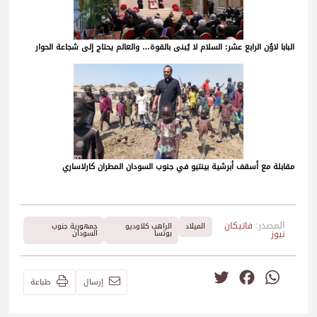
البابا لاوُن الرابع عشر: السلام لا يُبنى بالقوة… والعالم يحتاج إلى شجاعة الحوار
مقابلة مع أسقف أبرشية بينتيو في جنوب السودان المطران كارلاساري
المصدر:
فاتيكان
الميلاد
الراهب كلاوديو
جمهورية جنوب
نيوز
بوتسا
السودان
Twitter
Facebook
WhatsApp
إرسال
طباعة