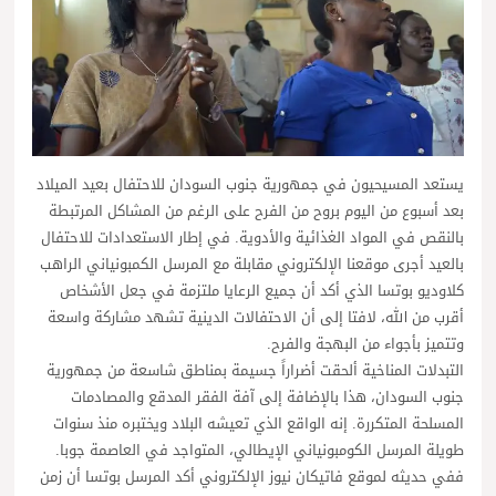
يستعد المسيحيون في جمهورية جنوب السودان للاحتفال بعيد الميلاد
بعد أسبوع من اليوم بروح من الفرح على الرغم من المشاكل المرتبطة
بالنقص في المواد الغذائية والأدوية. في إطار الاستعدادات للاحتفال
بالعيد أجرى موقعنا الإلكتروني مقابلة مع المرسل الكمبونياني الراهب
كلاوديو بوتسا الذي أكد أن جميع الرعايا ملتزمة في جعل الأشخاص
أقرب من الله، لافتا إلى أن الاحتفالات الدينية تشهد مشاركة واسعة
وتتميز بأجواء من البهجة والفرح.
التبدلات المناخية ألحقت أضراراً جسيمة بمناطق شاسعة من جمهورية
جنوب السودان، هذا بالإضافة إلى آفة الفقر المدقع والمصادمات
المسلحة المتكررة. إنه الواقع الذي تعيشه البلاد ويختبره منذ سنوات
طويلة المرسل الكومبونياني الإيطالي، المتواجد في العاصمة جوبا.
ففي حديثه لموقع فاتيكان نيوز الإلكتروني أكد المرسل بوتسا أن زمن