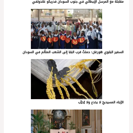
مقابلة مع المرسل الإيطالي في جنوب السودان فدريكو غاندولفي
السفير البابوي هورغان: حملتُ قرب البابا إلى الشعب المتألم في السودان
الرّجاء المسيحيّ لا يخدع ولا يُخيِّب