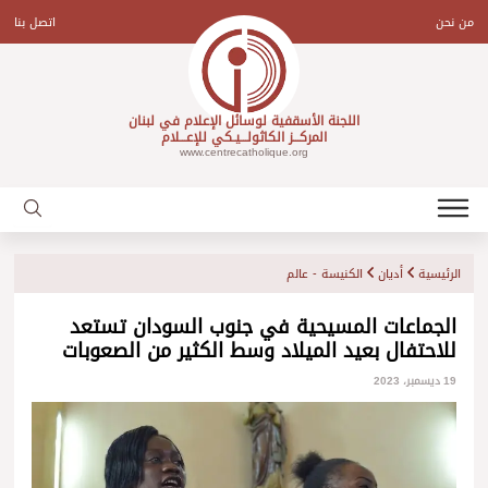
Ski
t
من نحن
اتصل بنا
conten
اللجنة الأسقفية لوسائل الإعلام في لبنان
المركـــز الكاثولـــيـكي للإعـــلام
www.centrecatholique.org
الرئيسية
أديان
الكنيسة - عالم
الجماعات المسيحية في جنوب السودان تستعد
للاحتفال بعيد الميلاد وسط الكثير من الصعوبات
19 ديسمبر، 2023