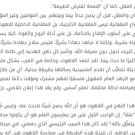
 العقل، كما أن “النعمة تفترض الطبيعة”.
ان والعقل، قبل أن يصبح جدلاً بيننا وبينهم، بين المؤمنين وغير الم
اع العقلانية ليس العقلانية الخارجية، بل العقلانية الداخلية للاهو
ى أسلوب الإقناع بالحكمة، بل على أدلة الروح والقوة، كيلا يست
ة بشرية، ولكننا لا نجاهد جهادًا بشريًّا. فليس سلاح جهادنا بشريًّا،
كبرياء تحول دون معرفة الله، ونأسر كل ذهن لنهديه إلى طاعة ال
ثيرًا ما حدث بيننا. لقد ابتعد اللاهوت، وخاصة في الغرب، بشكل متز
ديثة تتطلّب أن تقدم المسيحية رسالتها بطريقة جدلية، أي من خلا
ع الجهد العام المقبول فلسفيًا لفهم مشترك ومؤقت دائمًا لمصير
قيامته لحالة مختلفة، تعتبر أسمى. ولم يعُد هذا إعلان خلاصي، بل
في هذا النهج في اللاهوت هو أن الله يصبح شيئًا نتحدث عنه، وليس ش
لمًا”. إن الواجب الأول على من يمارسون العلم هو أن يكونوا محايد
يتعلّق بالله؟ لقد كان هذا السبب الرئيسي الذي دفعني، في مرحلة
في الواقع، إن نتيجة هذه الطريقة في ممارسة اللاهوت هي أنه يص