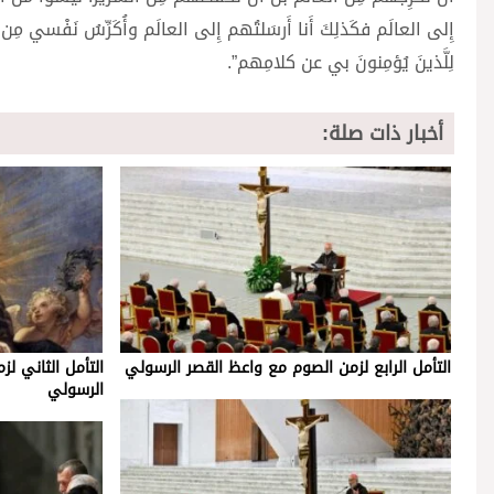
إِلى العالَم فكَذلِكَ أَنا أَرسَلتُهم إِلى العالَم وأُكَرِّسُ نَفْسي مِن أ
لِلَّذينَ يُؤمِنونَ بي عن كلامِهم”.
أخبار ذات صلة:
التأمل الرابع لزمن الصوم مع واعظ القصر الرسولي
التأمل الثاني ل
الرسولي