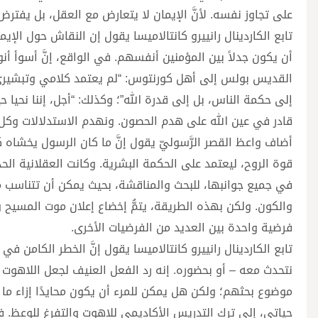
على تجاوز نفسه. لأنَّ الإيمان لا يتعارض مع العقل، بل يفترض
تابع الكاردينال رانييرو كانتالاميسا يقول إن النقاش حول الإيم
أن يكون جدلاً بين المؤمنين أنفسهم. في الواقع، إنَّ أسوأ أنو
القديس بولس إلى أهل كورنتوس: “لم يعتمد كلامي وتبشيري عل
إلى حكمة الناس، بل إلى قدرة الله”؛ وكذلك: “أجل، إننا نحيا حيا
قادر في عين الله على هدم الحصون. ونهدم الاستدلالات وكل 
أضاف واعظ القصر الرَّسوليّ يقول إنَّ ما كان الرسول يخشاه ك
قوة الروح، ليعتمد على الحكمة البشرية. وكانت العقلانية الح
في جميع جوانبها، للبحث والمناقشة، بحيث يمكن أن تتناسب م
والكون. ولكن بهذه الطريقة، يتمُّ إخضاع إعلان موت المسيح و
فرضية واحدة بين العديد من الفرضيات الأخرى.
تابع الكاردينال رانييرو كانتالاميسا يقول إنَّ الخطر الكامن 
نتحدث معه – أو بحضوره. إنه رد الفعل العنيف لجعل اللاهوت “ع
موضوع بحثهم؛ ولكن هل يمكن للمرء أن يكون محايدًا إزاء ما 
حياتي، إلى ترك التدريس الأكاديمي للاهوت والتفرغ للوعظ. 