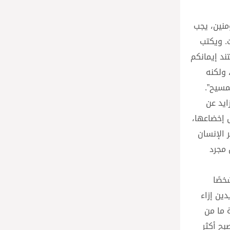
ؤمنين، يجب
ت. ويكتب
ند إيمانكم
 ولكنه
مسيح”.
ايد عن
ل إخضاعها،
 الإنسان
 مجرد
خصًا
ين إزاء
 ما من
بح أكثر