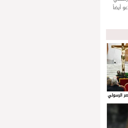
عو أَيضاً
صر الرسولي