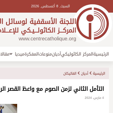
Ski
t
السبت, 8 أغسطس, 2026
conten
اللجنة الأسقفية لوسائل ال
المركـــز الكاثولـــيـكي للإعـــلا
www.centrecatholique.org
الرئيسية
المركز الكاثوليكي
أديان
منوعات
المفكرة
مقالا
ميديا
الرئيسية
أديان
الفاتيكان
التأمل الثاني لزمن الصوم مع واعظ القصر ال
4 مارس، 2024