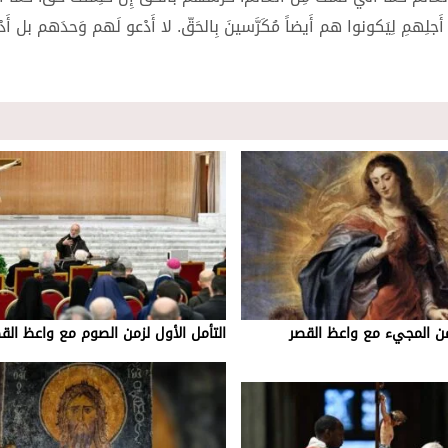
َجلِهمِ لِيَكونوا هم أَيضاً مُكَرَّسينَ بِالحَقّ. لا أَدْعو لَهم وَحدَهم بل أَدْ
زمن المجيء مع واعظ القصر
التأمل الأول لزمن الصوم مع واعظ الق