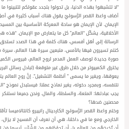
“لا تتشبهوا بهذه الدنيا، بل تحولوا بتجدد عقولكم لتتبينوا 
أضاف واعظ القصر الرَّسوليّ يقول هناك أسباب كثيرة في أصل 
الإيمان. لأن الإيمان هو ساحة المعركة الأساسية بين المسيحي
الأخلاقية، يشكّل “العالم” كل ما يتعارض مع الإيمان. “هذه هي 
الرسالة إلى أهل أفسس، هناك كلمة في هذا الصدد تستحق أن ن
كنتم تسيرون فيها بالأمس، متبعين سيرة هذا العالم، سيرة سيد
صورة جديدة لوصف العمل المدمر لروح العالم، فيروس الكمبيو
يخترق الكمبيوتر من خلال طرق غير متوقعة (تبادل رسائل البري
يعوقها، ويغير ما يسمى ” أنظمة التشغيل”. إنَّ روح العالم ي
نتنفسه، وبمجرد دخوله، يغير نماذج عملنا: فيستبدل نموذج “المسي
يجب عبادتها: المتعة، والسلطة، والمال. ونحن جميعا نستنكر 
محصنين ضدها؟
وختم واعظ القصر الرَّسوليّ الكاردينال رانييرو كانتالاميسا تأ
الخارجي ومع ما في داخلنا، هي أن نعرف أن المسيح لا يزال، بعد 
أَن تُخرِجَهُم مِنَ العالَم بل أَن تَحفَظَهم مِنَ الشِّرِّير. لَيسوا مَنَ العا