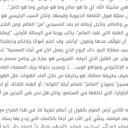
ما هي مشيئة الله، أي ما هو صالح وما هو مرضي وما هو كامل”.
عمليّة قبول الثقافة الدنيوية وقيمها، ولكن السبب الرئيسي هو 
 والعالم. ولأجل إيمانه لم يعد المسيحي “من” العالم. ومن الناحي
الغلبة التي غلبت العالم”، يكتب يوحنا في الرسالة الأولى، “إيمانن
توقَّف عندها وتقول: “وأنتم، وقد كنتم أمواتا بزلاتكم وخطاياكم
 مملكة الجو، ذاك الروح الذي يعمل الآن في أبناء المعصية”. لدين
تر. من القليل الذي أعرفه، الفيروس هو عبارة عن برنامج مصمم ب
د الإلكتروني ومواقع الويب …)، وبمجرد دخوله يربك العمليات العاد
تصرف بطريقة مماثلة. هو يخترقنا من خلال آلاف القنوات، مثل الهوا
ح” بنموذج “العالم”. للعالم أيضًا “ثالوثه”، أو آلهته الثلاثة، أو أ
الكوارث التي تخلقها في المجتمع، ولكن هل نحن على أكيدين من أنن
مّله الثاني لزمن الصوم بالقول إن أعظم تعزية لنا، في هذا الصراع مع
قيامته، يصلّي إلى الآب من أجلنا بالكلمات التي ودع بها رسله: “لا 
لَم كَمَا أَنِّي لَستُ مِنَ العالَم. كَرِّسْهُم بالحَقّ إِنَّ كلِمَتَكَ حَقّ. كَمَا أ