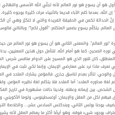
لأول هو أن يسوع هو نور العالم لأنه تجلّي الله الأسمى والنهائي ل
إن الله، بعدما كلم الآباء قديما بالأنبياء مرات كثيرة بوجوه كثيرة،
 إنَّ الحداثة تكمن في الحقيقة الفريدة والتي لا تتكرّر وهي أن ا
ى العالم. يتكلّم يسوع بضمير المتكلم: “أقول لكم!”: وبالتالي فالو
 “نور العالم”. والمعنى الثاني هو أن يسوع هو نور العالم من حيث 
وره الصحيح، كما هو أمام الله. لنتأمل حول هذين المعنيين، بدءًا
 المنطلق، كان للنور الذي هو المسيح على الدوام منافس شرس: ال
 نعرف ماذا نرد على معارضي الإيمان، وإنما لكي نثبت في الإيمان
 والوحي، تتأثر بعدم تناسق جذري. فالمؤمن يشارك الملحد في الع
 لغة محاوره الملحد؛ أما الملحد فلا يتكلم لغة نظيره المؤمن. ول
الشخص، بين إيمانه وعقله. ولدينا حالات مشهورة في تاريخ الفكر
هم لكل من العقل والإيمان: أوغسطينوس، وتوما الأكويني، وبل
ن نضيف يوحنا بولس الثاني، وبندكتس السادس عشر… والخلاصة الت
راف بوجود شيء فوقه. وهو أيضًا أكثر ما يعظم العقل لأنه يشير 