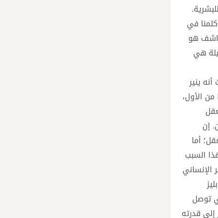
لبشرية.
 كلمنا في
لكاشف هو
سيلة هي
أنه ينير
 من الأول،
عقل
. إن
قل؛ أما
هذا السبب
 الإنساني
يز
ي توصل
إلى قدرته