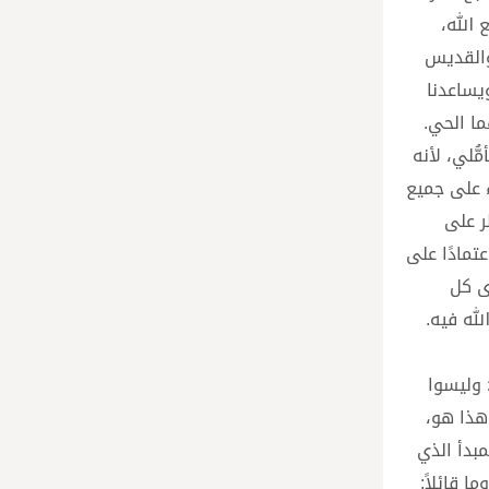
 الله،
 والقديس
يساعدنا
ما الحي.
ُّلي، لأنه
ء على جميع
ر على
عتمادًا على
رى كل
لله فيه.
؛ وليسوا
 هذا هو،
مبدأ الذي
 قائلاً: