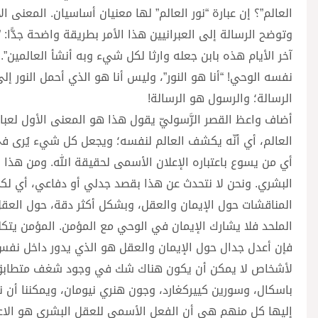
العالم”؟ إن عبارة “نور العالم” لها معنيان أساسيان. المعنى ا
وتوضح الرسالة إلى العبرانيين هذا الأمر بطريقة واضحة جدًّا: ” 
آخر الأيام هذه بابن جعله وارثا لكل شيء وبه أنشأ العالمين”.
نفسه الوحي! “أنا هو النور”، وليس أنا هو الذي أحمل النور إل
الرسالة؛ والرسول هو الرسالة!
أضاف واعظ القصر الرَّسوليّ يقول هذا هو المعنى الأول لعبارة
العالم، أي أنّه يكشف العالم لنفسه؛ ويجعل كل شيء يُرى في ن
أي من يسوع باعتباره الإعلان الأسمى لحقيقة الله. ومن هذا
البشري. ونحن لا نتحدث عن هذا بقصد جدلي أو دفاعي، أي لكي
المناقشات حول الإيمان والعقل، وبشكل أكثر دقة، حول العقل
الملحد فلا يشارك الإيمان في الوحي مع المؤمن. المؤمن يتكلم
فإن أعدل جدال حول الإيمان والعقل هو الذي يدور داخل نفس 
لأشخاص لا يمكن أن يكون هناك شك في وجود شغف متطابق في
باسكال، وسورين كييركغارد، وجون هنري نيومان، ويمكننا أ
إليها كل منهم هي أن الفعل الأسمى للعقل البشري هو الاعت