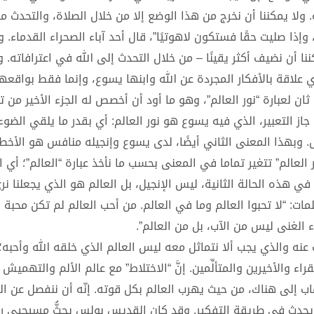
ه. ولا يمكننا أن نخرج من هذا الوضع إلا من خلال الصلاة، والتحدث مع
وإذا صليت حقًا فستكون لاهوتيًا”، قال أحد آباء الصحراء القدماء.
أن نضيف أكثر يقينًا – من خلال التحدث إلى الله في اعترافاته. و
أي علاقة بالأفكار المجردة عن الله وابنها يسوع، وإنما فقط بواقعه
ن لعبارة “نور العالم”، وهو ما أود أن أخصص له الجزء الأخير من تأم
 جاز التعبير، الذي فيه يسوع هو نور العالم: أي بقدر ما يلقي الضو
. وبهذا المعنى الثاني أيضًا، لدى يسوع وإنجيله منافس هو الأخط
ور العالم” تتغير تماما في المعنى بحسب ما نأخذ عبارة “العالم”؛ أي ا
 في هذه الحالة الثانية، ليس الإنجيل، بل العالم هو الذي يجعلنا ن
مات: “لا تحبوا العالم وما في العالم. من أحب العالم لم تكن محبة ا
الغنى ليس من الآب، بل من العالم”.
حدث عنه والذي يجب ألا نتماثل معه ليس العالم الذي خلقه الله وأحبه
اء والأخيرين والمتألِّمين. إنَّ “الاختلاط” مع عالم الألم والتهميش
اب إلى هناك، من حيث يهرب العالم بكل قوته. إنّه أن ننفصل عن ال
ن يحدث في طريقة التفكير. وقد كان القديس بولس يحثُّ مسيحيي روما