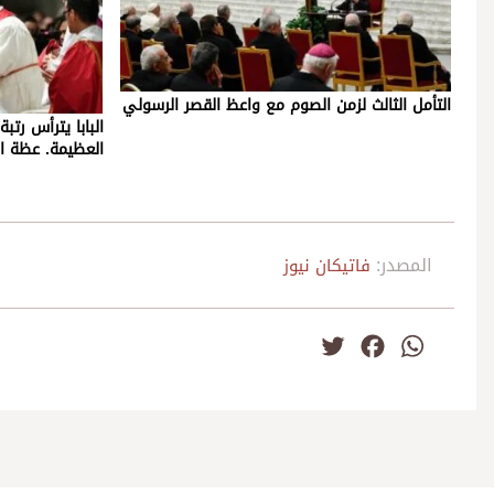
التأمل الثالث لزمن الصوم مع واعظ القصر الرسولي
البابا يترأس رت
العظيمة. عظة الك
المصدر:
فاتيكان نيوز
Twitter
Facebook
WhatsApp