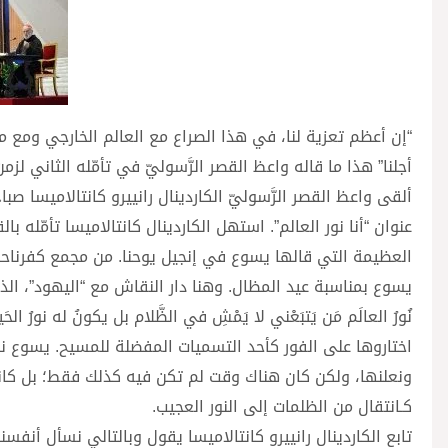
“إن أعظم تعزية لنا، في هذا الصراع مع العالم الخارجي ومع م
أجلنا” هذا ما قاله واعظ القصر الرَّسوليّ في تأمّله الثاني لزم
ألقى واعظ القصر الرَّسوليّ الكاردينال رانييرو كانتالاميسا 
العظيمة التي قالها يسوع في إنجيل يوحنا. من مجمع كفرناح
يسوع بمناسبة عيد المظال. وهنا دار النقاش مع “اليهود”، الذي
نُورُ العالَم مَن يَتبَعْني لا يَمْشِ في الظَّلام بل يكونُ له ن
اختاروها على الفور كأحد التسميات المفضلة للمسيح. يسوع نور
ونعلنها، ولكن كان هناك وقت لم تكن فيه كذلك فقط؛ بل ك
كـانتقال من الظلمات إلى النور العجيب.
تابع الكاردينال رانييرو كانتالاميسا يقول وبالتالي نسأل أنفسن