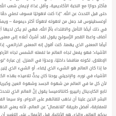
فأكثر حوارًا مع النخبة الأكاديمية، وأقل غذاءً لإيمان شعب الل
حتى قبل التحدث عن الله. “إذا كنت لاهوتيًا فسوف تصلي حقًا، 
أوغسطينوس قد جعل من لاهوته لاهوتًا أكثر ديمومة – ويمكننا 
في ذلك أيضًا التأمل والاقتداء بأمِّ الله، فهي لم يكن لديها 
أضاف واعظ القصر الرَّسوليّ يقول لقد أشرتُ أعلاه إلى معنى ثا
أيضًا المعنى الذي يهمنا. كنت أقول إنه المعنى الذرائعي، إذا
الأشياء؛ فهو يفعل تجاه العالم ما تفعله الشمس تجاه الأرض
الإطلاق، لكونه منافسًا داخليًا، وعدوًا في المنزل. إن عبارة “ن
ما إذا كان العالم هو الشيء الذي يُضاء، أو الشيء الذي يُنير.
الأشياء في نوره. والإنجيلي يوحنا كان يحثُّ تلاميذه بهذه الكل
لأن كل ما في العالم من شهوة الجسد وشهوة العين وكبرياء 
تابع الكاردينال رانييرو كانتالاميسا يقول إنَّ العالم الذي نت
البشر الذين علينا أن نذهب للقائهم على الدوام، ولا سيما الفقر
للمفارقة، أفضل طريقة “للانفصال” عن العالم، لأنه يعني الذه
يحكم العالم، والذي هو الأنانية. قبل الأعمال، على التغيير أ