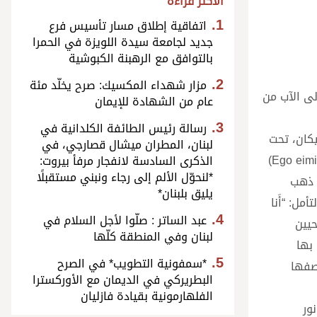
الأكثر قراءة
اتفاقية إطلاق مسار تأسيس فرع
جديد لجامعة سيدة اللويزة في الحمرا
بالتوافق مع الرهبنة الكبوشية
مزار شهداء المكسيك: صرح يخلّد مئة
لى الآب من
عام من الشهادة للإيمان
رسالة رئيس الطائفة الكلدانية في
يكان، تحت
لبنان، المطران ميشال قصارجي، في
عنوان “أنا نور العالم”. استهل الكاردينال كانتالاميسا تأمّله بالقول في تأملات الصوم هذه، اقترحنا أن نتأمل حول كلمات “أنا هو” (Ego eimi)
الذكرى السادسة لانفجار مرفأ بيروت:
*لنحوّل الألم إلى رجاء ونبني مستقبلًا
 ذهب
يليق بلبنان*
ل: “أَنا
عبد الساتر : صلّوا لأجل السلام في
حيين
لبنان وفي المنطقة كلّها
بها
*سمفونية التطويب* في الصرح
صفها
البطريركي في الديمان مع الأوركسترا
الفلهارمونية بقيادة فازليان
ور