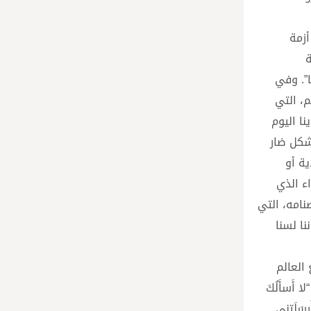
أزمة
ة
ا”. وفي
، التي
ا اليوم
شكل ضار
ية أو
ء الذي
صنامه، التي
ا لسنا
 العالم
أَسأَلُكَ
َرسَلَتني