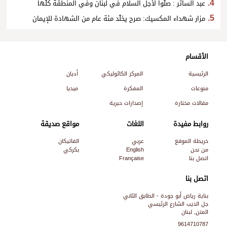
عبد الساتر : صلّوا لأجل السلام في لبنان وفي المنطقة كلّها
مزار شهداء المكسيك: صرح يخلّد مئة عام من الشهادة للإيمان
الأقسام
الرئيسية
المركز الكاثوليكي
أديان
منوعات
المفكرة
ميديا
مقالات مختارة
إصدارات حبرية
روابط مفيدة
اللغات
مواقع صديقة
خريطة الموقع
عربي
الفاتيكان
من نحن
English
بكركي
اتصل بنا
Française
اتصل بنا
بناية رياض أبو جودة - الطابق الثاني
جل الديب الشارع الرئيسي
المتن, لبنان
9614710787