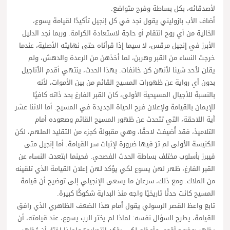
لأصدقائه، بكل بساطة وفرح متواضع.
أضاف الأب بازوليني يقول نجد في كل إنجيل تأكيدًا لقيامة يسوع،
الخالية من أي روح انتقام أو حاجة لاستعادة الكرامة. وربما نجد الدليل
الأبرز في إنجيل مرقس، لا سيما إذا قرأناه حتى نهايته الأصلية، عندما
خرجت النساء من القبر وهربن، لما أخذهن من الرعدة والدهش، ولم
يقلن لأحد شيئا لأنهن كن خائفات. بهذا الحدث، ينتهي أقدم الأناجيل
بدون أي رواية عن ظهورات المسيح القائم من بين الأموات، لأنه
بالنسبة للأجيال المسيحية الأولى، كان القبر الفارغ بحد ذاته كافيًا
للإيمان بالقيامة ولإعلان فرح الحياة الجديدة في المسيح. أما الاثنا عشر
آية اللاحقة، التي تتحدث عن ظهور المسيح القائم وصعوده أمام
التلاميذ، فقد أُضيفت لاحقًا، وهي مقبولة كجزء من التقليد الملهم، لكن
الكنيسة الأولى لم ترَ فيها ضرورة لإثبات سر القيامة. أما إنجيل متى
فيبرز بأسلوب مختلف بساطة الحدث الفصحي. فحينما ابتعدت النساء عن
القبر الفارغ، ظهر لهن يسوع لكي يؤكد لهن إعلان القيامة الذي تلقينه
من الملاك. ومع ذلك، سرعان ما يسعى الإنجيلي إلى توضيح أن قيامة
المسيح كانت حدثًا تاريخيًا واجه منذ البداية شكوكًا كبيرة.
تابع واعظ القصر الرسولي يقول أمام هذا الضعف الظاهري الذي رافق
القيامة، يطرح السؤال نفسه: لماذا لم يختر الرب يسوع، عند قيامته، أن