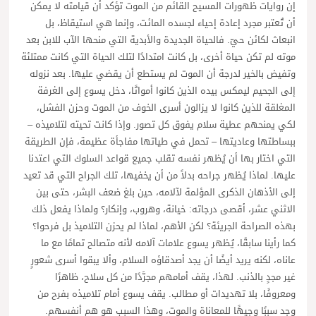
إن روايات ظهورات المسيح القائم من الموت تؤكد أن قيامته لا يمكن
أن تُعتبر مجرد إعادة إحياء لجسده المائت، وإنما هي استيقاظ، بل
انبعاث لكائن حيّ. فالحياة الجديدة والأبدية التي منحها الآب للابن بعد
موته لم تكن حياة أخرى، بل كانت امتدادًا لتلك الحياة التي كانت ممتلئة
وتفيض بالخير لدرجة أن الموت لم يستطع أن يقضي عليها. بعد نزوله
إلى الجحيم ليمكس بيده الذين كانوا أمواتًا، دخل يسوع إلى الغرفة
المغلقة للذين كانوا لا يزالون أسرى الخوف من الموت وحزن الفشل،
لكي يمنحهم عطية سلام يفوق كل تصور. وإذا كانت تحيته لتلاميذه –
ببساطتها وعاديتها – تحمل في طياتها مفاجأة عظيمة، فإن الطريقة
التي اختار بها أن يُظهر نفسه تقلب جميع قواعد السلوك التي اعتدنا
عليها. لماذا يُظهر جراحه بدلاً من أن يخفيها، تلك الجراح التي قد تعيد
إلى الأذهان الذكرى المؤلمة لآلامه، حين بلغ ضعف البشر، حتى بين
الاثني عشر، أقصى درجاته: خيانة، وهروب، وإنكار؟ ولماذا يفعل ذلك
بهذه الصراحة الجريئة؟ لكن الأهم، لماذا لم يحزن التلاميذ بل فرحوا؟
كما رأينا سابقًا، يُظهر يسوع علامات آلامه لأنه متصالح تمامًا مع ما
عاناه، لكنه يريد أيضًا أن يجد أصدقاؤه السلام، وألا يبقوا أسرى شعورٍ
غير مجدٍ بالذنب. لهذا، يقف أمامهم مجرَّدًا من كل سلاح، ظاهرًا
ومعروفًا، بلا تهديدات أو مطالب. يقف يسوع أمام تلاميذه بفرح من
وجد سببًا وجيهًا للمعاناة والموت، وهذا السبب هو هم أنفسهم.