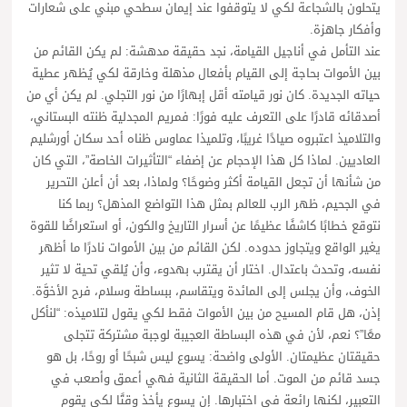
يتحلون بالشجاعة لكي لا يتوقفوا عند إيمان سطحي مبني على شعارات
وأفكار جاهزة.
عند التأمل في أناجيل القيامة، نجد حقيقة مدهشة: لم يكن القائم من
بين الأموات بحاجة إلى القيام بأفعال مذهلة وخارقة لكي يُظهر عطية
حياته الجديدة. كان نور قيامته أقل إبهارًا من نور التجلي. لم يكن أي من
أصدقائه قادرًا على التعرف عليه فورًا: فمريم المجدلية ظنته البستاني،
والتلاميذ اعتبروه صيادًا غريبًا، وتلميذا عماوس ظناه أحد سكان أورشليم
العاديين. لماذا كل هذا الإحجام عن إضفاء “التأثيرات الخاصة”، التي كان
من شأنها أن تجعل القيامة أكثر وضوحًا؟ ولماذا، بعد أن أعلن التحرير
في الجحيم، ظهر الرب للعالم بمثل هذا التواضع المذهل؟ ربما كنا
نتوقع خطابًا كاشفًا عظيمًا عن أسرار التاريخ والكون، أو استعراضًا للقوة
يغير الواقع ويتجاوز حدوده. لكن القائم من بين الأموات نادرًا ما أظهر
نفسه، وتحدث باعتدال. اختار أن يقترب بهدوء، وأن يُلقي تحية لا تثير
الخوف، وأن يجلس إلى المائدة ويتقاسم، ببساطة وسلام، فرح الأخوَّة.
إذن، هل قام المسيح من بين الأموات فقط لكي يقول لتلاميذه: “لنأكل
معًا”؟ نعم، لأن في هذه البساطة العجيبة لوجبة مشتركة تتجلى
حقيقتان عظيمتان. الأولى واضحة: يسوع ليس شبحًا أو روحًا، بل هو
جسد قائم من الموت. أما الحقيقة الثانية فهي أعمق وأصعب في
التعبير، لكنها رائعة في اختبارها. إن يسوع يأخذ وقتًا لكي يقوم