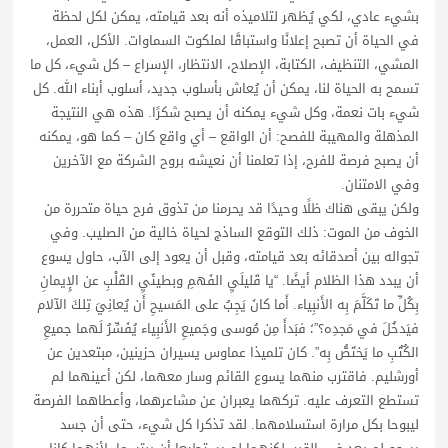
بشيء عادي، لكي يُظهر لتلاميذه أنه بعد قيامته، يمكن لكل لحظة
في الحياة أن تصبح إعلانًا واستباقًا لملكوت السماوات. الأكل، العمل،
المشي، التنظيف، الكتابة، الإصلاح، الانتظار، الإسراع – كل شيء، كل ما
تسمح به الحياة لنا، يمكن أن يُعاش بأسلوب جديد، أسلوب أبناء الله. كل
شيء بات نعمة، وكل شيء يمكنه أن يصبح شكرًا. هذه هي النتيجة
المذهلة والمهيبة للفصح: أن الواقع – أي واقع كان – كما هو، يمكنه
أن يصبح فرصة للفرح، إذا تعلمنا أن نعيشه بروح الشركة مع الآخرين
وفي الامتنان.
ولكن يبقى هناك ظلًا وحيدًا قد يحرمنا من تذوق فرح حياة متحررة من
الخوف من الموت: ذلك التوقع الساذج لحياة خالية من الصليب. وفي
تجواله بين أصدقائه بعد قيامته، وقبل أن يعود إلى الآب، حاول يسوع
أن يبدد هذا الظلام أيضًا. “يا قَليلَيِ الفَهمِ وبطيئَيِ القَلْبِ عن الإِيمانِ
بِكُلِّ ما تَكَلَّمَ بِه الأَنبِياء. أَما كانَ يَجِبُ على المَسيحِ أَن يُعانِيَ تِلكَ الآلام
فيَدخُلَ في مَجدِه؟”؛ فبَدأَ مِن مُوسى وجَميعِ الأَنبِياء يُفَسِّرُ لَهما جميعِ
الكُتُبِ ما يَختَصُّ بِه”. كان تلميذا عماوس يسيران حزينين، مبتعدين عن
أورشليم. فاقترب منهما يسوع القائم وسار معهما، لكن أعينهما لم
تستطع التعرف عليه. تركهما يعبران عن مشاعرهما، وأعطاهما الفرصة
ليبوحا بكل مرارة استسلامهما. لقد تذكرا كل شيء، حتى أن جسد