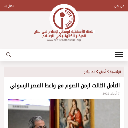
Ski
t
من نحن
اتصل بنا
conten
اللجنة الأسقفية لوسائل الإعلام في لبنان
المركـــز الكاثولـــيـكي للإعـــلام
www.centrecatholique.org
الرئيسية
أديان
الفاتيكان
التأمل الثالث لزمن الصوم مع واعظ القصر الرسولي
7 أبريل، 2025