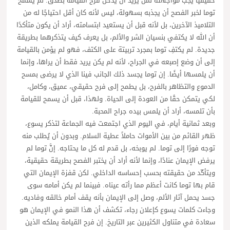
حقيقيًا يجب مواجهته لمن يريد أن يدخل فرح القيامة بصدق. لم يسمح
توما لخبر الفصح أن يجذبه بسهولة، ليس لأنه كان أقل احتياجًا له من
التلاميذ الآخرين، بل لأنه قبل أن يستعيد ابتسامته، أراد أن يكون متأكدًا
أن الله لا يكتفي بنسيان الشر والألم، بل يعرف كيف يتذكرهما بطريقة
جديدة. لم يكتفِ توما بمجرد تربيتة على الكتف، فهو لم يؤمن بالقيامة
إلى أن وضع إصبعه في الجراح، لأنه لم يكن يريد فقط أن يراها، وإنما
أن يلمسها أيضًا. إن توما يجسد ذلك الجانب فينا الذي لا يرضى بمسح
الدموع والتظاهر بالفرح، بل يطمح إلى فرح حقيقي، عميق، وكامل،
لكي يتمكن حقًا من العودة إلى الحياة. ولهذا، قبل أن يسمح للقيامة
بأن تلمسه، أراد أن يلمس بيده جراح المحبة.
وبعد ثمانية أيام، في اليوم الذي اجتمعت فيه الجماعة لتذكر يسوع،
ظهر القائم من بين الأموات حاملاً عطية السلام. وبدون أن يُطلب منه
توجه فورًا إلى توما. لم يوبخه، بل قدم له كل ما يحتاجه. إنَّ توما لم
يرفض الإيمان عنادًا، وإنما لأنه أراد أن يختبر الفصح بطريقة حقيقية،
ويتأكّد من حقيقته بحسب إحساسه الداخلي. لكن قفزة الإيمان التي
قام بها توما كانت أعظم مما رأته عيناه. فبينما لم يكن أمامه سوى
جسد يحمل آثار الألم، وصل إلى الإيمان بأنه يقف أمام خالقه وفاديه.
وجاءت كلمات يسوع كإعلان رجاء، تكشف أن هذا النمو في الإيمان هو
سعادة في متناول الكثيرين عبر التاريخ. إن فرح القيامة يملكه الذين