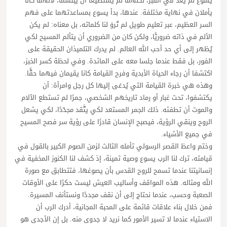
يسوع لم يعد في القبر، لكنهما لم يستطيعا أن يبتسما، لأنهما كانا
يأملان في نهاية مختلفة. عندها، بدأ يسوع بمساعدتهما على فهم
السر العظيم، عبر تعليم طويل لم تُروَ لنا كلماته، بل معناه: لم يكن
الألم في ذاته ضروريًّا، ولكن كان من الضروري أن يتألم المسيح لكي
يُظهر إلى أي حد أحب الله العالم. لم يدرك التلميذان الحقيقة على
الفور، بل فقط عندما جلسا معه على المائدة. وفي لحظة كسر الخبز،
اكتشفا أن رجاء الحياة الأبدية وفرح القيامة كانا يقيمان فيهما حقًّا.
وهذه هي خبرة القيامة التي يُدعَى إليها كل رجل وامرأة: أن
يكتشفوا، تحت غبار أو رماد تاريخهم الشخصي، جمرًا لم تستطع الآلام
والموت أن تطفئه. ذلك الجمر المستعد لكي يتَّقد مجدّدًا، لكي يشعل
الروح وينقي الرؤية، فيصبح الإنسان قادرًا على رؤية سر فصح المسيح
في جميع الأشياء.
وختم واعظ القصر الرسولي تأمله الثالث لزمن الصوم الكبير بالقول في
قيامته، ترك لنا الرب يسوع وصية ثمينة، إذ كشف لنا الكنوز المخفية في
إنسانيتنا عندما تسمح للروح القدس بأن يصوغها، فتتطابق مع صورة
الله ومثاله. هذه المواقف وأساليب العيش ليست حكرًا على الأوقات
الصعبة وحسب، عندما نحتاج إلى أن نقف مجددًا ونستأنف المسيرة.
فمن خلال بناء علاقات قائمة على المحبة المجانية، أدرك الرب أن
الاستياء عندما لا تسير الأمور كما نريد لا جدوى منه. بل إن الأجدى هو