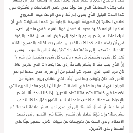
يظهر بوضوح أقوى وأعظم لكي يؤكد انتصاره؟ ولماذا اختار أن يُظهر
ذاته بهذه البساطة التي قد تولّد حتى بعض الالتباسات والشكوك حول
هذا الحدث الجليل الذي يفوق إدراكنا، وفي الوقت عينه، الضروري
لخلاص العالم؟ إنَّ الطريقة الوحيدة للإجابة عن هذه التساؤلات هي أن
نفهم القيامة كخبرة محبة، لا كعمل قوة إلهية. ففي منطق الحب،
ندرك لماذا لم يشعر يسوع بالحاجة إلى فرض نفسه، بل فقط بالرغبة
في أن يقدّم ذاته. كما كتب القديس بولس بعد لقائه بالمسيح القائم:
“المحبة لا تسعى إلى منفعتها، ولا تحنق ولا تبالي بالسوء… وهي
تعذر كل شيء وتصدق كل شيء وترجو كل شيء وتتحمل كل شيء”.
إنَّ الذي يحب حقًا لا يشعر بالحاجة إلى عدّ الإساءات التي تعرض لها،
لأن فرح الحب الذي اختبره هو أعظم من أي مرارة، حتى عندما لم تجرِ
الأمور كما كان يتوقع. ربما نحن أيضًا، لكي ننهض بروح إنجيلية من
الجراح التي لا مفر منها في العلاقات، علينا أن نراجع مقدار الحرية التي
نضعها في كلماتنا وتصرفاتنا تجاه الآخرين. إذا كنا نلاحظ أننا نشعر
بالإحباط بسهولة أو نغضب عندما لا تسير الأمور وفق ما كنا نتصور،
فربما علينا أن نسأل أنفسنا: إلى أي مدى نحن نعيش علاقاتنا بمحبة غير
مشروطة؟ وإلا فإننا نخاطر بأن نقضي وقتنا في التذمر، وفي تصيد
الأخطاء، وفي البحث عن تعويضات عن خيبات الأمل، فنصبح عبئًا على
أنفسنا وعلى الآخرين.