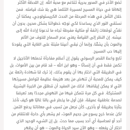
تضع الآخر في المحور بحرية تتناغم مع محبة الله. إن اللحظة الأكثر
إلهامًا في حياة المسيح لمسيرة التتلمذ هي بلا شك قيامته. فمن
خلال التأمل في هذه المرحلة من الحدث الكريستولوجي، يمكننا أن
نستقي النور الذي يساعدنا لكي نوجّه خطواتنا بشكل صحيح، بدون أن
نغذّي توقعات زائفة أو مثالية مفرطة تجاه ما تدعونا إرادة الله إلى
عيشه. إن النظر إلى القيامة يعني عدم السماح للخوف من الألم
والموت بأن يشلّنا، وإنما أن نبقي أعيننا مثبتة على الغاية التي يقودنا
إليها حب المسيح.
تابع واعظ القصر الرسولي يقول إن أعظم مفاجأة تحملها الأناجيل لا
تكمن فقط في أن إنسانًا – وهو ابن الله – قد قام من بين الأموات، بل
في الطريقة التي اختار بها أن يقوم بذلك، إذ ترك لنا شهادة رائعة عن
كيف يمكن للمحبة أن تنهض من بعد هزيمة عظيمة لتواصل مسيرتها
التي لا يمكن إيقافها. لذلك من المفيد أن ننطلق من الخبرة البشرية
المشتركة. في كل مرة نتمكن فيها من النهوض مجددًا بعد تعرضنا
لصدمة عاطفية عميقة، فإن أول ما يخطر في بالنا غالبًا هو كيف نأخذ
بثأرنا بطريقة أو بأخرى، كأن نجعل من تسبب في معاناتنا يدفع الثمن.
لكن عندما خرج يسوع من جحيم الموت، لم يشعر بأي حاجة للانتقام من
أحد أو لمحاسبة أي أحد بسبب مما حدث. بل إن الشيء الوحيد الذي
اختار أن يفعله – وهو الآن سيد الحياة والموت – هو أن يظهر