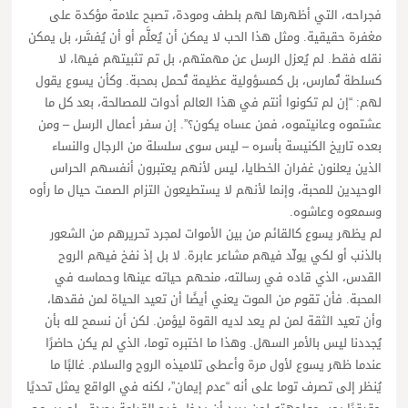
فجراحه، التي أظهرها لهم بلطف ومودة، تصبح علامة مؤكدة على
مغفرة حقيقية. ومثل هذا الحب لا يمكن أن يُعلَّم أو أن يُفسَّر، بل يمكن
نقله فقط. لم يُعزل الرسل عن مهمتهم، بل تم تثبيتهم فيها، لا
كسلطة تُمارس، بل كمسؤولية عظيمة تُحمل بمحبة. وكأن يسوع يقول
لهم: “إن لم تكونوا أنتم في هذا العالم أدوات للمصالحة، بعد كل ما
عشتموه وعانيتموه، فمن عساه يكون؟”. إن سفر أعمال الرسل – ومن
بعده تاريخ الكنيسة بأسره – ليس سوى سلسلة من الرجال والنساء
الذين يعلنون غفران الخطايا، ليس لأنهم يعتبرون أنفسهم الحراس
الوحيدين للمحبة، وإنما لأنهم لا يستطيعون التزام الصمت حيال ما رأوه
وسمعوه وعاشوه.
لم يظهر يسوع كالقائم من بين الأموات لمجرد تحريرهم من الشعور
بالذنب أو لكي يولّد فيهم مشاعر عابرة. لا بل إذ نفخ فيهم الروح
القدس، الذي قاده في رسالته، منحهم حياته عينها وحماسه في
المحبة. فأن تقوم من الموت يعني أيضًا أن تعيد الحياة لمن فقدها،
وأن تعيد الثقة لمن لم يعد لديه القوة ليؤمن. لكن أن نسمح لله بأن
يُجددنا ليس بالأمر السهل. وهذا ما اختبره توما، الذي لم يكن حاضرًا
عندما ظهر يسوع لأول مرة وأعطى تلاميذه الروح والسلام. غالبًا ما
يُنظر إلى تصرف توما على أنه “عدم إيمان”، لكنه في الواقع يمثل تحديًا