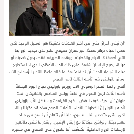
“أن نبقى أحرارًا حتى في أكثر العلاقات تعقيدًا هو السبيل الوحيد لكي
نجعل الحياة تزهر مجددًا، عبر غفران حقيقي قادر على تجديد الروابط
التي أضعفتها الأيام والخطيئة. وبهذه الطريقة فقط، بدون ضغينة أو
مرارة، يصبح الإنسان شاهدًا على ذلك الحب الأعظم، الذي لا تستطيع
مياه الشر ولا الموت أن تطفئه” هذا ما قاله واعظ القصر الرَّسوليّ الأب
روبرتو بازوليني في تأمّله الثالث لزمن الصوم
ألقى واعظ القصر الرسولي الأب روبرتو بازوليني صباح اليوم الجمعة
تأمله الثالث لزمن الصوم في قاعة بولس السادس بالفاتيكان، تحت
عنوان “أن نعرف كيف ننهض – فرح القيامة”؛ واستهل الأب بازوليني
تأمله بالقول إنَّ الخطوات الأولى لتأملات الصوم هذه قد ذكّرتنا بأننا،
لكي نبقى متّحدين بثبات بيسوع، علينا أن نتعلّم أن نسبح في مياه
معموديتنا، ونوافق حركاتنا مع إيقاع الإنجيل. وبقدر ما نبقى طائعين
لإرشادات الروح الداخلية، نكتشف أننا قادرون على المضي في مسيرة